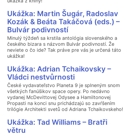
ukážka z knihy!
Ukážka: Martin Šugár, Radoslav
Kozák & Beáta Takáčová (eds.) –
Bulvár podivností
Minulý týždeň sa krstila antológia slovenského a
českého bizara s názvom Bulvár podivností. Že
neviete o čo ide? Tak práve pre vás je určená táto
ukážka!
Ukážka: Adrian Tchaikovsky –
Vládci nestvůrnosti
České vydavateľstvo Planeta 9 je splneným snom
všetkých fanúšikov space opery. Po nedávno
vydanej McDevittovej Odysee a Hamiltonovej
Propasti na konci snu prichádzajú so zavŕšením
trilógie Architekti svetů od Adriana Tchaikovskeho!
Ukážka: Tad Williams – Bratři
větru