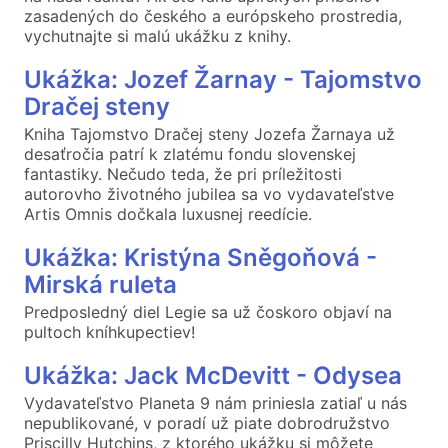
zasadených do českého a európskeho prostredia,
vychutnajte si malú ukážku z knihy.
Ukážka: Jozef Žarnay - Tajomstvo
Dračej steny
Kniha Tajomstvo Dračej steny Jozefa Žarnaya už
desaťročia patrí k zlatému fondu slovenskej
fantastiky. Nečudo teda, že pri príležitosti
autorovho životného jubilea sa vo vydavateľstve
Artis Omnis dočkala luxusnej reedície.
Ukážka: Kristýna Sněgoňová -
Mirská ruleta
Predposledný diel Legie sa už čoskoro objaví na
pultoch kníhkupectiev!
Ukážka: Jack McDevitt - Odysea
Vydavateľstvo Planeta 9 nám priniesla zatiaľ u nás
nepublikované, v poradí už piate dobrodružstvo
Priscilly Hutchins, z ktorého ukážku si môžete