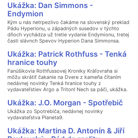
Ukážka: Dan Simmons -
Endymion
Kým u nás netrpezlivo čakáme na slovenský preklad
Pádu Hyperionu, u západných susedov v týchto
dňoch vychádza už tretie vydanie Endymionu, tretej
časti slávnch Spevov Hyperion Dana Simmonsa.
Ukážka: Patrick Rothfuss - Tenká
hranice touhy
Fanúšikovia Rothfussovej Kroniky Kráľovraha si
môžu skrátiť čakanie na Dvere z kameňa čítaním
nedávnej novinky Tenká hranice touhy z
vydavateľstiev Argo a Triton! Nech sa páči, ukážka.
Ukážka: J.O. Morgan - Spotřebič
Ukážka zo Spotrebiča, nedávnej novinky
vydavateľstva Planeta9.
Ukážka: Martina D. Antonín & Jiří