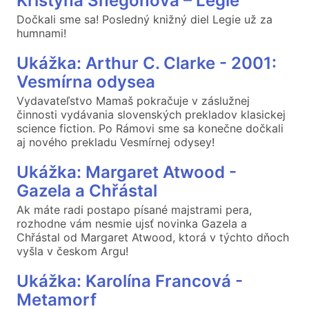
Kristýna Sněgoňová – Legie
Dočkali sme sa! Posledný knižný diel Legie už za
humnami!
Ukážka: Arthur C. Clarke - 2001:
Vesmírna odysea
Vydavateľstvo Mamaš pokračuje v záslužnej
činnosti vydávania slovenských prekladov klasickej
science fiction. Po Rámovi sme sa konečne dočkali
aj nového prekladu Vesmírnej odysey!
Ukážka: Margaret Atwood -
Gazela a Chřástal
Ak máte radi postapo písané majstrami pera,
rozhodne vám nesmie ujsť novinka Gazela a
Chřástal od Margaret Atwood, ktorá v týchto dňoch
vyšla v českom Argu!
Ukážka: Karolína Francová -
Metamorf