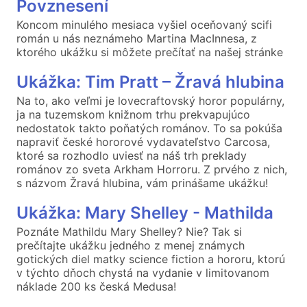
Povznesení
Koncom minulého mesiaca vyšiel oceňovaný scifi
román u nás neznámeho Martina MacInnesa, z
ktorého ukážku si môžete prečítať na našej stránke
Ukážka: Tim Pratt – Žravá hlubina
Na to, ako veľmi je lovecraftovský horor populárny,
ja na tuzemskom knižnom trhu prekvapujúco
nedostatok takto poňatých románov. To sa pokúša
napraviť české hororové vydavateľstvo Carcosa,
ktoré sa rozhodlo uviesť na náš trh preklady
románov zo sveta Arkham Horroru. Z prvého z nich,
s názvom Žravá hlubina, vám prinášame ukážku!
Ukážka: Mary Shelley - Mathilda
Poznáte Mathildu Mary Shelley? Nie? Tak si
prečítajte ukážku jedného z menej známych
gotických diel matky science fiction a hororu, ktorú
v týchto dňoch chystá na vydanie v limitovanom
náklade 200 ks česká Medusa!