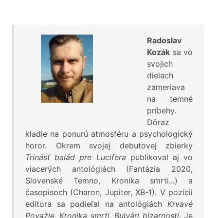
Radoslav
Kozák
sa vo
svojich
dielach
zameriava
na temné
príbehy.
Dôraz
kladie na ponurú atmosféru a psychologický
horor. Okrem svojej debutovej zbierky
Trinásť balád pre Lucifera
publikoval aj vo
viacerých antológiách (Fantázia 2020,
Slovenské Temno, Kronika smrti...) a
časopisoch (Charon, Jupiter, XB-1). V pozícii
editora sa podieľal na antológiách
Krvavé
Považie
,
Kronika smrti
,
Bulvári bizarností
. Je