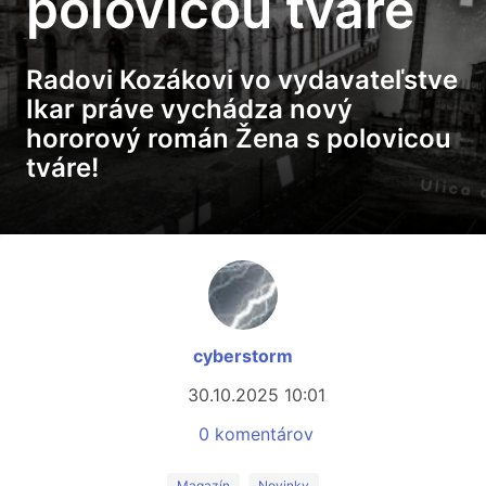
polovicou tváre
Radovi Kozákovi vo vydavateľstve
Ikar práve vychádza nový
hororový román Žena s polovicou
tváre!
cyberstorm
30.10.2025 10:01
0 komentárov
Magazín
Novinky