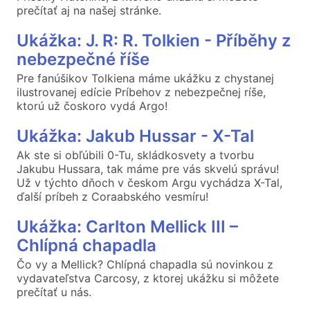
prečítať aj na našej stránke.
Ukážka: J. R: R. Tolkien - Příběhy z
nebezpečné říše
Pre fanúšikov Tolkiena máme ukážku z chystanej
ilustrovanej edície Príbehov z nebezpečnej ríše,
ktorú už čoskoro vydá Argo!
Ukážka: Jakub Hussar - X-Tal
Ak ste si obľúbili 0-Tu, skládkosvety a tvorbu
Jakubu Hussara, tak máme pre vás skvelú správu!
Už v týchto dňoch v českom Argu vychádza X-Tal,
ďalší príbeh z Coraabského vesmíru!
Ukážka: Carlton Mellick III –
Chlípná chapadla
Čo vy a Mellick? Chlípná chapadla sú novinkou z
vydavateľstva Carcosy, z ktorej ukážku si môžete
prečítať u nás.