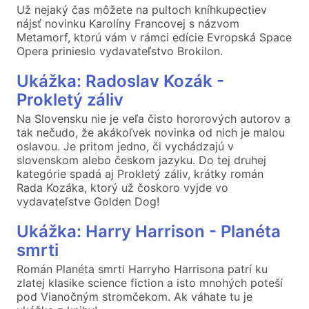
Už nejaký čas môžete na pultoch kníhkupectiev
nájsť novinku Karolíny Francovej s názvom
Metamorf, ktorú vám v rámci edície Evropská Space
Opera prinieslo vydavateľstvo Brokilon.
Ukážka: Radoslav Kozák -
Prokletý záliv
Na Slovensku nie je veľa čisto hororových autorov a
tak nečudo, že akákoľvek novinka od nich je malou
oslavou. Je pritom jedno, či vychádzajú v
slovenskom alebo českom jazyku. Do tej druhej
kategórie spadá aj Prokletý záliv, krátky román
Rada Kozáka, ktorý už čoskoro vyjde vo
vydavateľstve Golden Dog!
Ukážka: Harry Harrison - Planéta
smrti
Román Planéta smrti Harryho Harrisona patrí ku
zlatej klasike science fiction a isto mnohých poteší
pod Vianočným stromčekom. Ak váhate tu je