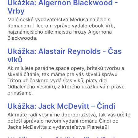
Ukážka: Algernon Blackwood -
Vrby
Malé české vydavateľstvo Medusa na čele s
Romanom Tilcerom vpráve vydalo ebook Vŕb,
najznámejšieho dile majstra hrôzy Algernona
Blackwooda.
Ukážka: Alastair Reynolds - Čas
vlků
Ak milujete parádne space opery, britskú tvorbu a
skvelé čítanie, tak máme pre vás skvelú správu!
Triton už čoskoro vydá Čas vlků, piaty diel
Odhaleného vesmíru, z ktorého ukážku vám práve
prinášame!
Ukážka: Jack McDevitt – Čindi
Ak máte radi vesmírne dobrodružstvá, tak vás určite
poteší správa o novom vydaní románu Čindi od
Jacka McDevitta z vydavateľstva Planeta9!