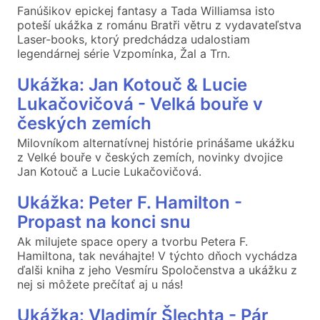
Fanúšikov epickej fantasy a Tada Williamsa isto
poteší ukážka z románu Bratři větru z vydavateľstva
Laser-books, ktorý predchádza udalostiam
legendárnej série Vzpomínka, Žal a Trn.
Ukážka: Jan Kotouč & Lucie
Lukačovičová - Velká bouře v
českých zemích
Milovníkom alternatívnej histórie prinášame ukážku
z Velké bouře v českých zemích, novinky dvojice
Jan Kotouč a Lucie Lukačovičová.
Ukážka: Peter F. Hamilton -
Propast na konci snu
Ak milujete space opery a tvorbu Petera F.
Hamiltona, tak neváhajte! V týchto dňoch vychádza
ďalši kniha z jeho Vesmíru Spoločenstva a ukážku z
nej si môžete prečítať aj u nás!
Ukážka: Vladimír Šlechta - Pár