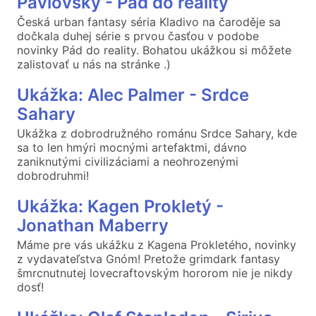
Pavlovský - Pád do reality
Česká urban fantasy séria Kladivo na čaroděje sa
dočkala duhej série s prvou časťou v podobe
novinky Pád do reality. Bohatou ukážkou si môžete
zalistovať u nás na stránke .)
Ukážka: Alec Palmer - Srdce
Sahary
Ukážka z dobrodružného románu Srdce Sahary, kde
sa to len hmýri mocnými artefaktmi, dávno
zaniknutými civilizáciami a neohrozenými
dobrodruhmi!
Ukážka: Kagen Prokletý -
Jonathan Maberry
Máme pre vás ukážku z Kagena Prokletého, novinky
z vydavateľstva Gnóm! Pretože grimdark fantasy
šmrcnutnutej lovecraftovským hororom nie je nikdy
dosť!