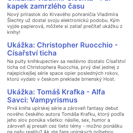
kapek zamrzlého času
Nový prírastok do Krvavého pohraničia Vladimíra
Šlechty už dostal svoju elektronickú podobu. Kým
vyjde papierová, môžete si zatiaľ prečítať ukážku z
knihy!
Ukážka: Christopher Ruocchio -
Císařství ticha
Na pulty kníhkupectiev sa nedávno dostalo Císařství
ticha od Christophera Ruocchia, prvý diel jednej z
najepickejšej série space opier posledných rokov,
ktorú vydalo v českom preklade brnenský Host.
Ukážka: Tomáš Krafka - Alfa
Savci: Vampyrismus
Prvá kniha upírskej série a zároveň fantasy debut
nového českého autora Tomáša Krafku, ktorý podľa
jeho slov ponúka všetko: násilie, sex, humor a
zároveň aj presah cez tieto témy - možno ponášku
na našu realitu? Ak ste fans upírskych príbehov