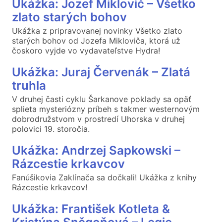
Ukážka: Jozef Miklovič – Všetko
zlato starých bohov
Ukážka z pripravovanej novinky Všetko zlato
starých bohov od Jozefa Mikloviča, ktorá už
čoskoro vyjde vo vydavateľstve Hydra!
Ukážka: Juraj Červenák – Zlatá
truhla
V druhej časti cyklu Šarkanove poklady sa opäť
splieta mysteriózny príbeh s takmer westernovým
dobrodružstvom v prostredí Uhorska v druhej
polovici 19. storočia.
Ukážka: Andrzej Sapkowski –
Rázcestie krkavcov
Fanúšikovia Zaklínača sa dočkali! Ukážka z knihy
Rázcestie krkavcov!
Ukážka: František Kotleta &