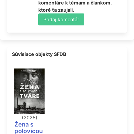
komentáre k témam a článkom,
ktoré ťa zaujali.
Pridaj komentár
Súvisiace objekty SFDB
(2025)
Žena s
polovicou