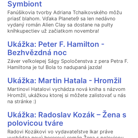
Symbiont
Fanúšikovia tvorby Adriana Tchaikovského môžu
priasť blahom. Vďaka Planete9 sa len nedávno
vydaný román Alien Clay sa dostane na pulty
kníhkupectiev už začiatkom novembra!
Ukážka: Peter F. Hamilton -
Bezhvězdná noc
Záver veľkolepej Ságy Spoločenstva z pera Petra F.
Hamiltona je tu! Bola to nadupaná jazda!
Ukážka: Martin Hatala - Hromžil
Martinovi Hatalovi vychádza nová kniha s názvom
Hromžil, ukážkou ktorej si môžete zalistovať u nás
na stránke :)
Ukážka: Radoslav Kozák – Žena s
polovicou tváre
Radovi Kozákovi vo vydavateľstve Ikar práve
vychádza nový hororový román Žena s polovicou