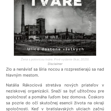
Žena s polovicou tváre. Prvé vydanie (Ikar, 2025).
Disclaimer
Zlo a nenávisť sa šíria nocou a rozprestierajú sa nad
hlavným mestom.
Natália Rákociová stretáva nových priateľov v
neziskovej organizácii. Snaží sa byť užitočnou pre
spoločnosť a pomáha ľuďom bez domova. Čoskoro
sa pozrie do očí skutočnej esencii života na okraji
spoločnosti. Keď v bratislavských uliciach začnú