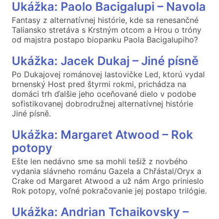
Ukážka: Paolo Bacigalupi – Navola
Fantasy z alternatívnej histórie, kde sa renesančné
Taliansko stretáva s Krstným otcom a Hrou o tróny
od majstra postapo biopanku Paola Bacigalupiho?
Ukážka: Jacek Dukaj – Jiné písně
Po Dukajovej románovej lastovičke Led, ktorú vydal
brnenský Host pred štyrmi rokmi, prichádza na
domáci trh ďalšie jeho oceňované dielo v podobe
sofistikovanej dobrodružnej alternatívnej histórie
Jiné písně.
Ukážka: Margaret Atwood – Rok
potopy
Ešte len nedávno sme sa mohli tešiž z novbého
vydania slávneho románu Gazela a Chřástal/Oryx a
Crake od Margaret Atwood a už nám Argo prinieslo
Rok potopy, voľné pokračovanie jej postapo trilógie.
Ukážka: Andrian Tchaikovsky –