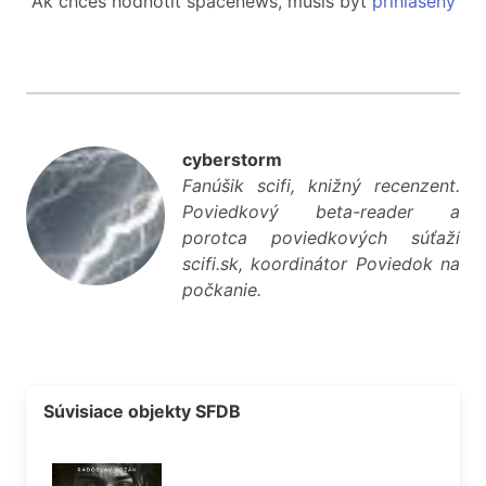
Ak chceš hodnotiť spacenews, musíš byť
prihlásený
cyberstorm
Fanúšik scifi, knižný recenzent.
Poviedkový beta-reader a
porotca poviedkových súťaží
scifi.sk, koordinátor Poviedok na
počkanie.
Súvisiace objekty SFDB