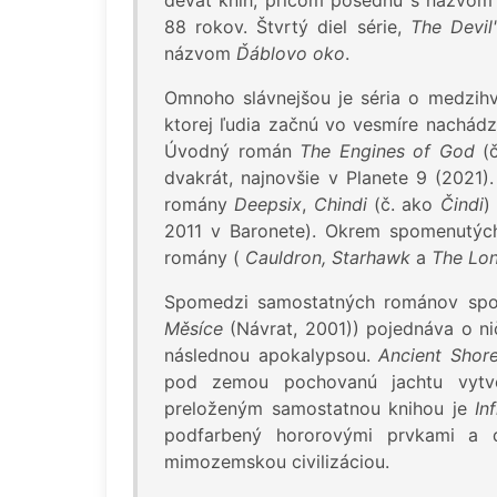
deväť kníh, pričom posednú s názvo
88 rokov. Štvrtý diel série,
The Devil
názvom
Ďáblovo oko
.
Omnoho slávnejšou je séria o medzihvi
ktorej ľudia začnú vo vesmíre nachádz
Úvodný román
The Engines of God
(č
dvakrát, najnovšie v Planete 9 (2021)
romány
Deepsix
,
Chindi
(č. ako
Čindi
)
2011 v Baronete). Okrem spomenutých 
romány (
Cauldron, Starhawk
a
The Lo
Spomedzi samostatných románov sp
Měsíce
(Návrat, 2001)) pojednáva o ni
následnou apokalypsou.
Ancient Shor
pod zemou pochovanú jachtu vytvor
preloženým samostatnou knihou je
In
podfarbený hororovými prvkami a d
mimozemskou civilizáciou.