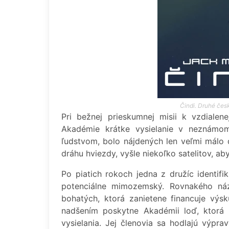
Čindi. Druhé čes
Pri bežnej prieskumnej misii k vzdialen
Akadémie krátke vysielanie v neznámom
ľudstvom, bolo nájdených len veľmi málo ď
dráhu hviezdy, vyšle niekoľko satelitov, aby
Po piatich rokoch jedna z družíc identi
potenciálne mimozemský. Rovnakého náz
bohatých, ktorá zanietene financuje vý
nadšením poskytne Akadémii loď, ktorá
vysielania. Jej členovia sa hodlajú výpra