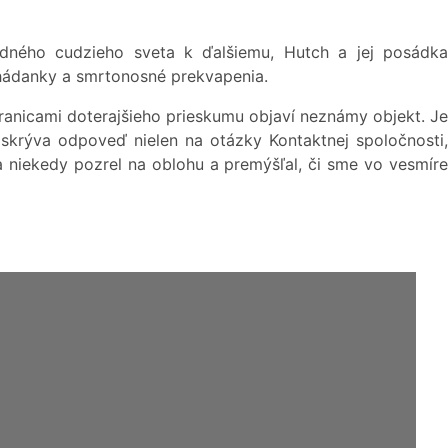
dného cudzieho sveta k ďalšiemu, Hutch a jej posádka
n hádanky a smrtonosné prekvapenia.
anicami doterajšieho prieskumu objaví neznámy objekt. Je
skrýva odpoveď nielen na otázky Kontaktnej spoločnosti,
a niekedy pozrel na oblohu a premýšľal, či sme vo vesmíre