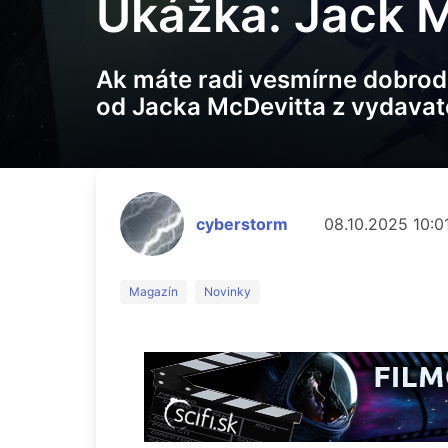
Ukážka: Jack M
Ak máte radi vesmírne dobrodr
od Jacka McDevitta z vydavat
cyberstorm
08.10.2025 10:0
Magazín
Novinky