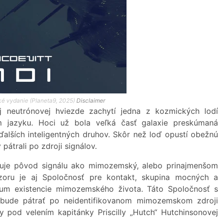
ké vydanie (Planeta9, 2025)
Disclaimer
ej neutrónovej hviezde zachytí jedna z kozmických lodí
 jazyku. Hoci už bola veľká časť galaxie preskúmaná
alších inteligentných druhov. Skôr než loď opustí obežnú
 pátrali po zdroji signálov.
fikuje pôvod signálu ako mimozemský, alebo prinajmenšom
oru je aj Spoločnosť pre kontakt, skupina mocných a
skum existencie mimozemského života. Táto Spoločnosť s
 bude pátrať po neidentifikovanom mimozemskom zdroji
vy pod velením kapitánky Priscilly „Hutch“ Hutchinsonovej