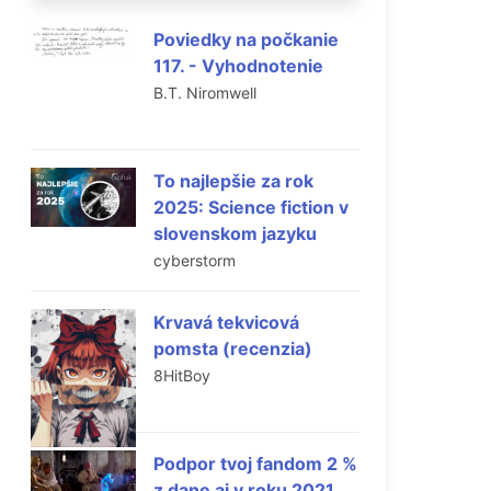
Poviedky na počkanie
117. - Vyhodnotenie
B.T. Niromwell
To najlepšie za rok
2025: Science fiction v
slovenskom jazyku
cyberstorm
Krvavá tekvicová
pomsta (recenzia)
8HitBoy
Podpor tvoj fandom 2 %
z dane aj v roku 2021