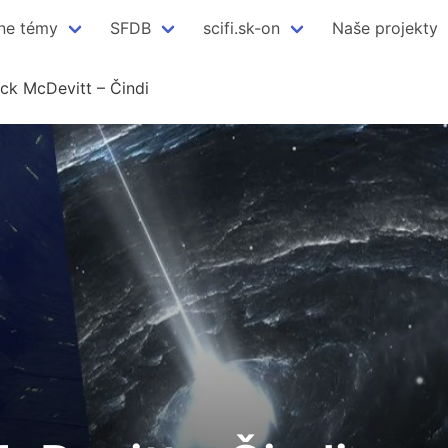
ne témy
SFDB
scifi.sk-on
Naše projekty
ck McDevitt – Čindi