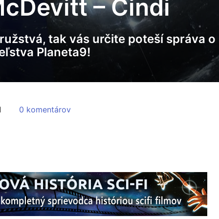
cDevitt – Čindi
užstvá, tak vás určite poteší správa 
eľstva Planeta9!
1
0 komentárov