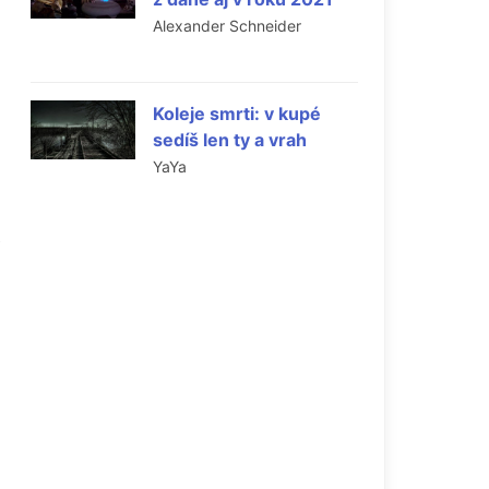
Alexander Schneider
Koleje smrti: v kupé
sedíš len ty a vrah
YaYa