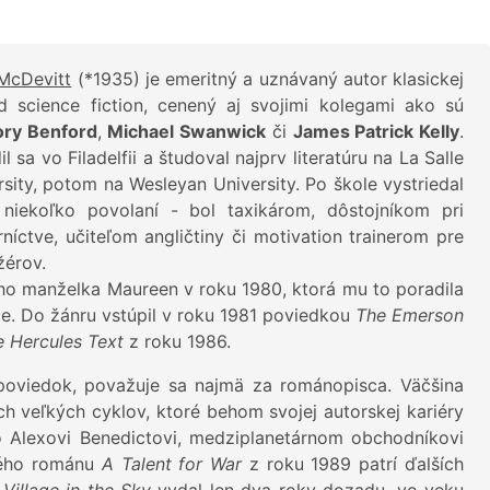
McDevitt
(*1935) je emeritný a uznávaný autor klasickej
d science fiction, cenený aj svojimi kolegami ako sú
ry Benford
,
Michael Swanwick
či
James Patrick Kelly
.
l sa vo Filadelfii a študoval najprv literatúru na La Salle
rsity, potom na Wesleyan University. Po škole vystriedal
niekoľko povolaní - bol taxikárom, dôstojníkom pri
níctve, učiteľom angličtiny či motivation trainerom pre
érov.
 jeho manželka Maureen v roku 1980, ktorá mu to poradila
ráce. Do žánru vstúpil v roku 1981 poviedkou
The Emerson
e Hercules Text
z roku 1986.
poviedok, považuje sa najmä za románopisca. Väčšina
h veľkých cyklov, ktoré behom svojej autorskej kariéry
 o Alexovi Benedictovi, medziplanetárnom obchodníkovi
ného románu
A Talent for War
z roku 1989 patrí ďalších