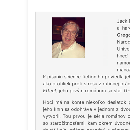
Jack 
a har
Grego
Narodi
Unive
hneď 
námor
manaž
K písaniu science fiction ho priviedla
ako protiliek proti stresu z rutinnej p
Effect
, jeho prvým románom sa stal
Th
Hoci má na konte niekoľko desiatok 
jeho kníh sa odohráva v jednom z dvoc
vytvoril. Tou prvou je séria románov
so starožitnosťami, kam okrem úvod