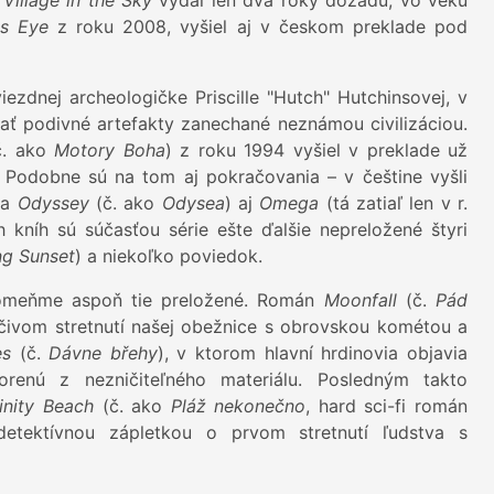
m
Village in the Sky
vydal len dva roky dozadu, vo veku
's Eye
z roku 2008, vyšiel aj v českom preklade pod
ezdnej archeologičke Priscille "Hutch" Hutchinsovej, v
ať podivné artefakty zanechané neznámou civilizáciou.
. ako
Motory Boha
) z roku 1994 vyšiel v preklade už
. Podobne sú na tom aj pokračovania – v češtine vyšli
 a
Odyssey
(č. ako
Odysea
) aj
Omega
(tá zatiaľ len v r.
kníh sú súčasťou série ešte ďalšie nepreložené štyri
ng Sunset
) a niekoľko poviedok.
omeňme aspoň tie preložené. Román
Moonfall
(č.
Pád
čivom stretnutí našej obežnice s obrovskou kométou a
es
(č.
Dávne břehy
), v ktorom hlavní hrdinovia objavia
enú z nezničiteľného materiálu. Posledným takto
finity Beach
(č. ako
Pláž nekonečno
, hard sci-fi román
etektívnou zápletkou o prvom stretnutí ľudstva s