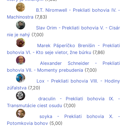
B.T. Niromwell - Prekliati bohovia IV. -
Machinostra
(7,83)
Slav Orim - Prekliati bohovia V. - Cisár
nie je nahý
(7,00)
Marek Páperíčko Brenišin - Prekliati
bohovia VI. - Kto seje vietor, žne búrku
(7,86)
Alexander Schneider - Prekliati
bohovia VII. - Momenty prebudenia
(7,00)
Lox - Prekliati bohovia VIII. - Hodiny
zúfalstva
(7,20)
draculin - Prekliati bohovia IX. -
Transmutácie ciest osudu
(7,00)
soyka - Prekliati bohovia X. -
Potomkovia bohov
(5,00)