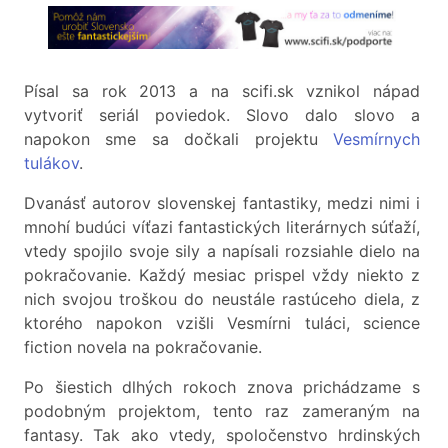
Písal sa rok 2013 a na scifi.sk vznikol nápad
vytvoriť seriál poviedok. Slovo dalo slovo a
napokon sme sa dočkali projektu
Vesmírnych
tulákov
.
Dvanásť autorov slovenskej fantastiky, medzi nimi i
mnohí budúci víťazi fantastických literárnych súťaží,
vtedy spojilo svoje sily a napísali rozsiahle dielo na
pokračovanie. Každý mesiac prispel vždy niekto z
nich svojou troškou do neustále rastúceho diela, z
ktorého napokon vzišli Vesmírni tuláci, science
fiction novela na pokračovanie.
Po šiestich dlhých rokoch znova prichádzame s
podobným projektom, tento raz zameraným na
fantasy. Tak ako vtedy, spoločenstvo hrdinských