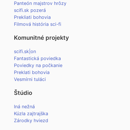
Panteón majstrov hrôzy
scifi.sk pozerá
Prekliati bohovia
Filmová história sci-fi
Komunitné projekty
scifi.sk|on
Fantastická poviedka
Poviedky na počkanie
Preklati bohovia
Vesmírni tuláci
Štúdio
Iná nežná
Kúzla zajtrajška
Zárodky hviezd