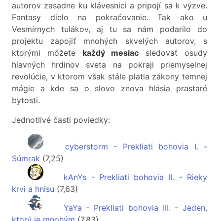
autorov zasadne ku klávesnici a pripojí sa k výzve.
Fantasy dielo na pokračovanie. Tak ako u
Vesmírnych tulákov, aj tu sa nám podarilo do
projektu zapojiť mnohých skvelých autorov, s
ktorými môžete
každý mesiac
sledovať osudy
hlavných hrdinov sveta na pokraji priemyselnej
revolúcie, v ktorom však stále platia zákony temnej
mágie a kde sa o slovo znova hlásia prastaré
bytosti.
Jednotlivé časti poviedky:
cyberstorm - Prekliati bohovia I. -
Súmrak
(7,25)
kAnYs - Prekliati bohovia II. - Rieky
krvi a hnisu
(7,63)
YaYa - Prekliati bohovia III. - Jeden,
ktorý je mnohým
(7,83)