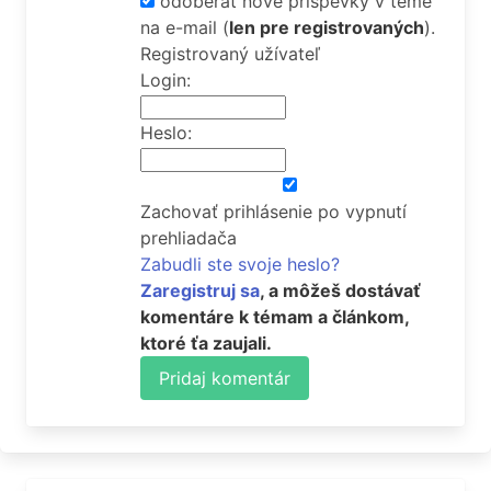
odoberať nové príspevky v téme
na e-mail
(
len pre registrovaných
).
Registrovaný užívateľ
Login:
Heslo:
Zachovať prihlásenie po vypnutí
prehliadača
Zabudli ste svoje heslo?
Zaregistruj sa
, a môžeš dostávať
komentáre k témam a článkom,
ktoré ťa zaujali.
Pridaj komentár