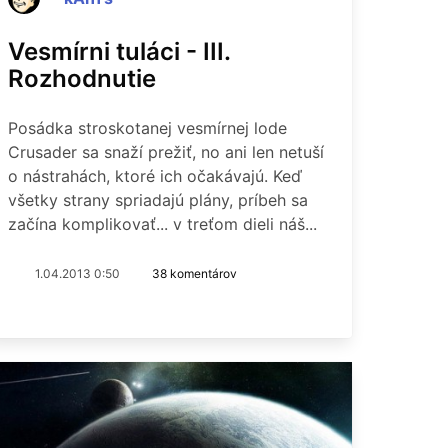
Vesmírni tuláci - III.
Rozhodnutie
Posádka stroskotanej vesmírnej lode
Crusader sa snaží prežiť, no ani len netuší
o nástrahách, ktoré ich očakávajú. Keď
všetky strany spriadajú plány, príbeh sa
začína komplikovať... v treťom dieli náš...
1.04.2013 0:50
38 komentárov