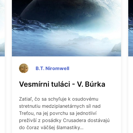
B.T. Niromwell
Vesmírni tuláci - V. Búrka
Zatiaľ, čo sa schyľuje k osudovému
stretnutiu medziplanetárnych síl nad
Treťou, na jej povrchu sa jednotliví
preživší z posádky Crusadera dostávajú
do čoraz väčšej šlamastiky...