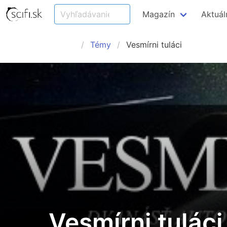
Magazín
Aktuál
Témy
Vesmírni tuláci
Vesmírni tuláci