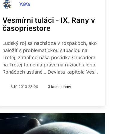
YaYa
Vesmírni tuláci - IX. Rany v
časopriestore
Ľudský roj sa nachádza v rozpakoch, ako
naložiť s problematickou situáciou na
Tretej, zatiaľ čo naša posádka Crusadera
na Tretej to nemá práve na ružiach alebo
Roháčoch ustlané... Deviata kapitola Ves...
3.10.2013 23:00
3 komentárov