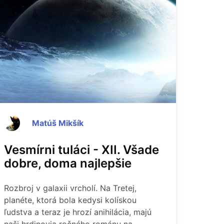
Matúš Mikšík
Vesmírni tuláci - XII. Všade
dobre, doma najlepšie
Rozbroj v galaxii vrcholí. Na Tretej,
planéte, ktorá bola kedysi kolískou
ľudstva a teraz je hrozí anihilácia, majú
naši hrdinovia ročného románu na