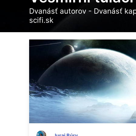
Dvanásť autorov - Dvanásť kap
scifi.sk
Juraj Búry