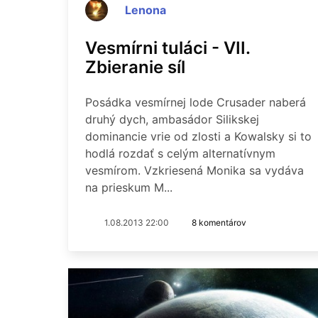
Lenona
Vesmírni tuláci - VII.
Zbieranie síl
Posádka vesmírnej lode Crusader naberá
druhý dych, ambasádor Silikskej
dominancie vrie od zlosti a Kowalsky si to
hodlá rozdať s celým alternatívnym
vesmírom. Vzkriesená Monika sa vydáva
na prieskum M...
1.08.2013 22:00
8 komentárov