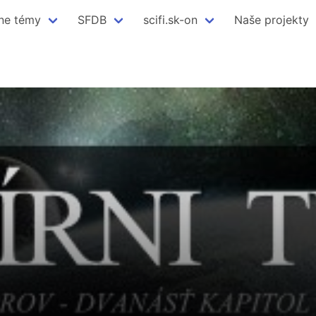
ne témy
SFDB
scifi.sk-on
Naše projekty