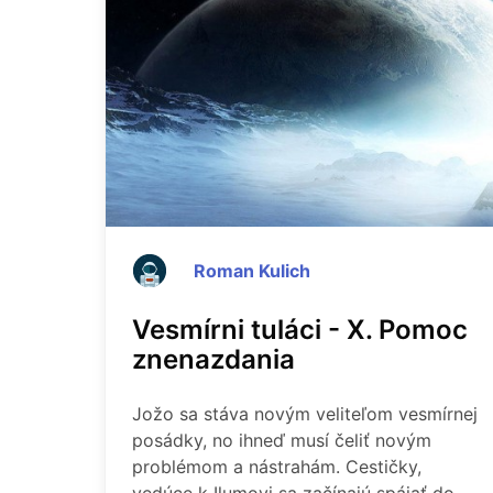
Roman Kulich
Vesmírni tuláci - X. Pomoc
znenazdania
Jožo sa stáva novým veliteľom vesmírnej
posádky, no ihneď musí čeliť novým
problémom a nástrahám. Cestičky,
vedúce k Ilumovi sa začínajú spájať do