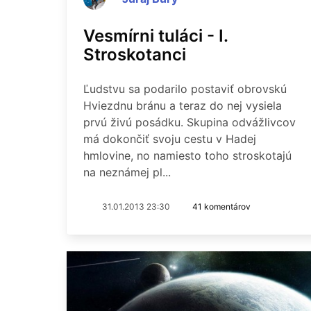
Vesmírni tuláci - I.
Stroskotanci
Ľudstvu sa podarilo postaviť obrovskú
Hviezdnu bránu a teraz do nej vysiela
prvú živú posádku. Skupina odvážlivcov
má dokončiť svoju cestu v Hadej
hmlovine, no namiesto toho stroskotajú
na neznámej pl...
31.01.2013 23:30
41 komentárov