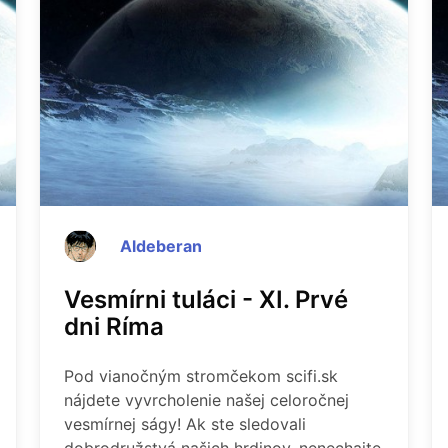
Aldeberan
Vesmírni tuláci - XI. Prvé
dni Ríma
Pod vianočným stromčekom scifi.sk
nájdete vyvrcholenie našej celoročnej
vesmírnej ságy! Ak ste sledovali
dobrodružstvá našich hrdinov, nenechajte