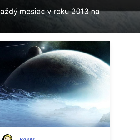
Každý mesiac v roku 2013 na
kAnYs