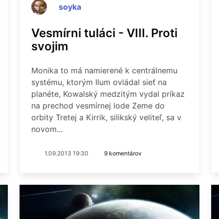
soyka
Vesmírni tuláci - VIII. Proti
svojim
Monika to má namierené k centrálnemu
systému, ktorým Ilum ovládal sieť na
planéte, Kowalský medzitým vydal príkaz
na prechod vesmírnej lode Zeme do
orbity Tretej a Kirrik, silikský veliteľ, sa v
novom...
1.09.2013 19:30
9 komentárov