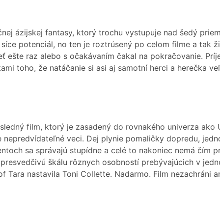
čnej ázijskej fantasy, ktorý trochu vystupuje nad šedý prie
síce potenciál, no ten je roztrúsený po celom filme a tak ž
ieť ešte raz alebo s očakávaním čakal na pokračovanie. Pr
mi toho, že natáčanie si asi aj samotní herci a herečka veľ
ledný film, ktorý je zasadený do rovnakého univerza ako 
nepredvídateľné veci. Dej plynie pomaličky dopredu, jedno
och sa správajú stupídne a celé to nakoniec nemá čím pr
resvedčivú škálu rôznych osobností prebývajúcich v jednom
of Tara nastavila Toni Collette. Nadarmo. Film nezachráni an