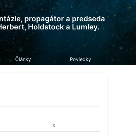
ntázie, propagátor a predseda
Herbert, Holdstock a Lumley.
Články
Poviedky
5