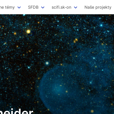
ne témy
SFDB
scifi.sk-on
Naše projekty
neider