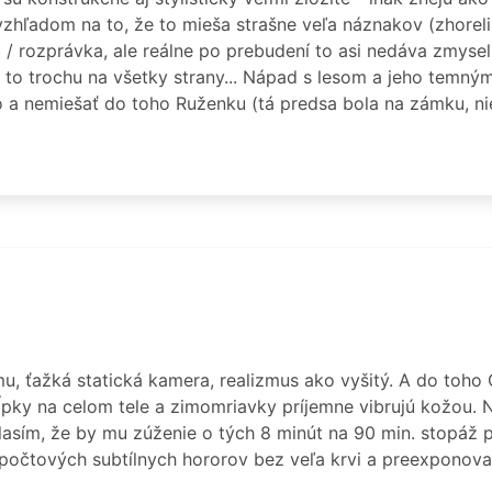
e vzhľadom na to, že to mieša strašne veľa náznakov (zhoreli
 / rozprávka, ale reálne po prebudení to asi nedáva zmysel.
ta to trochu na všetky strany... Nápad s lesom a jeho temn
 a nemiešať do toho Ruženku (tá predsa bola na zámku, nie
u, ťažká statická kamera, realizmus ako vyšitý. A do toho
pky na celom tele a zimomriavky príjemne vibrujú kožou. Ni
lasím, že by mu zúženie o tých 8 minút na 90 min. stopáž p
zpočtových subtílnych hororov bez veľa krvi a preexponova