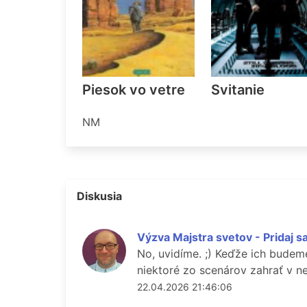
Piesok vo vetre
Svitanie
NM
Diskusia
Výzva Majstra svetov - Pridaj 
No, uvidíme. ;) Keďže ich budeme
niektoré zo scenárov zahrať v n
22.04.2026 21:46:06