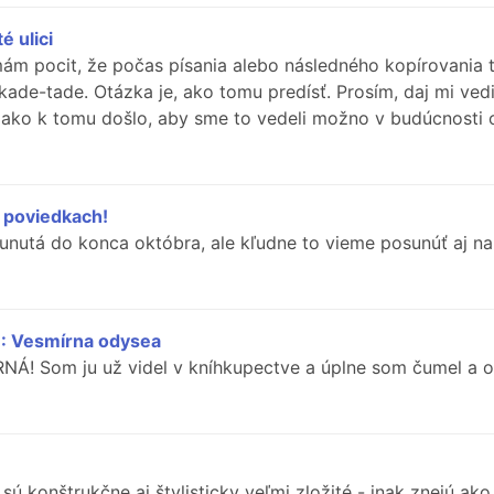
é ulici
 mám pocit, že počas písania alebo následného kopírovania
kade-tade. Otázka je, ako tomu predísť. Prosím, daj mi vedi
ak ako k tomu došlo, aby sme to vedeli možno v budúcnosti 
o poviedkach!
sunutá do konca októbra, ale kľudne to vieme posunúť aj na
1: Vesmírna odysea
Á! Som ju už videl v kníhkupectve a úplne som čumel a oh
ú konštrukčne aj štylisticky veľmi zložité - inak znejú ak