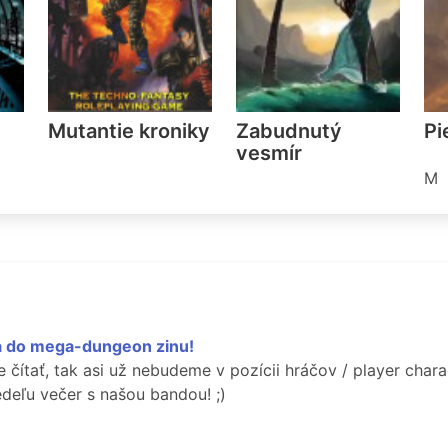
Mutantie kroniky
Zabudnutý
Pi
vesmír
M
sa do mega-dungeon zinu!
 čítať, tak asi už nebudeme v pozícii hráčov / player char
edeľu večer s našou bandou! ;)