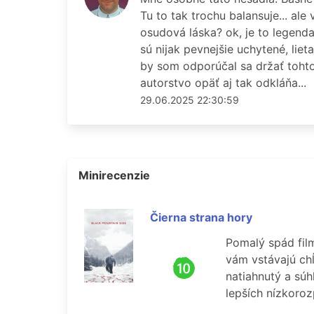
Tu to tak trochu balansuje... al
osudová láska? ok, je to legenda
sú nijak pevnejšie uchytené, lie
by som odporúčal sa držať tohto
autorstvo opäť aj tak odkláňa...
29.06.2025 22:30:59
Minirecenzie
Čierna strana hory
Pomalý spád film
vám vstávajú chĺ
natiahnutý a súh
lepších nízkoro