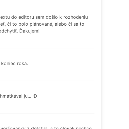
 textu do editoru sem došlo k rozhodeniu
eť, či to bolo plánované, alebo či sa to
odchytiť. Ďakujem!
 koniec roka.
matkával ju... :D
o veršovanky z detstva, a to človek nechce.