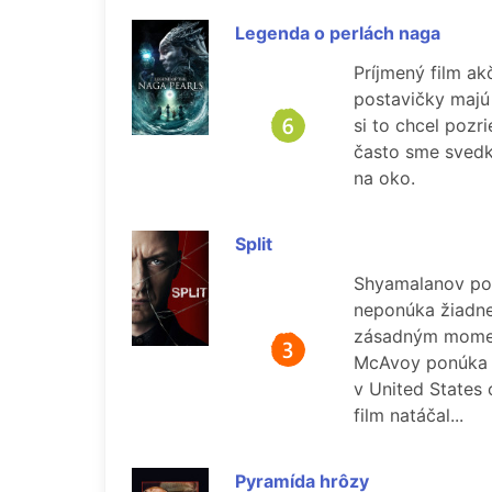
Legenda o perlách naga
Príjmený film ak
postavičky majú 
si to chcel pozr
často sme svedka
na oko.
Split
Shyamalanov pos
neponúka žiadne 
zásadným moment
McAvoy ponúka p
v United States 
film natáčal...
Pyramída hrôzy