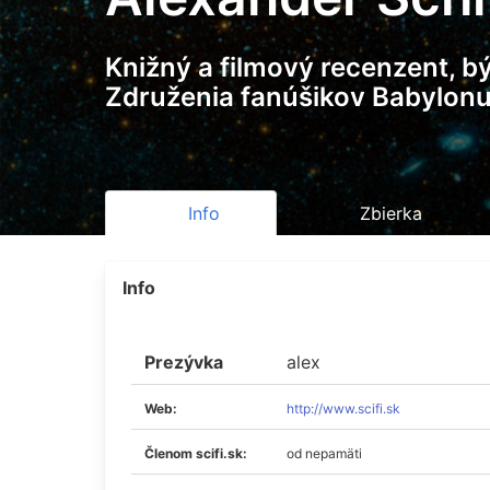
Knižný a filmový recenzent, b
Združenia fanúšikov Babylonu 
Info
Zbierka
Info
Prezývka
alex
Web:
http://www.scifi.sk
Členom scifi.sk:
od nepamäti