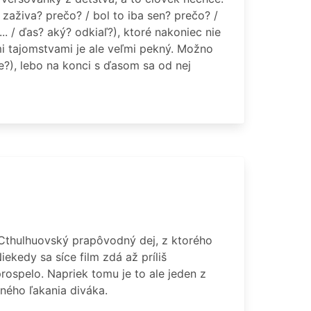
 zaživa? prečo? / bol to iba sen? prečo? /
.. / ďas? aký? odkiaľ?), ktoré nakoniec nie
ými tajomstvami je ale veľmi pekný. Možno
?), lebo na konci s ďasom sa od nej
 Cthulhuovský prapôvodný dej, z ktorého
ekedy sa síce film zdá až príliš
rospelo. Napriek tomu je to ale jeden z
ného ľakania diváka.