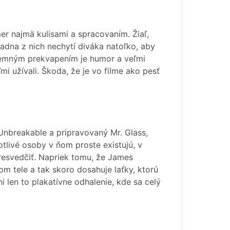
mer najmä kulisami a spracovaním. Žiaľ,
iadna z nich nechytí diváka natoľko, aby
íjemným prekvapením je humor a veľmi
mi užívali. Škoda, že je vo filme ako pesť
Unbreakable a pripravovaný Mr. Glass,
tlivé osoby v ňom proste existujú, v
esvedčiť. Napriek tomu, že James
 tele a tak skoro dosahuje laťky, ktorú
i len to plakatívne odhalenie, kde sa celý