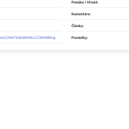
Ponúka / Hľadá:
Komentáre:
Články:
nnel/UCW47KbEi8ON6cC23KN9Rlng
Poviedky: