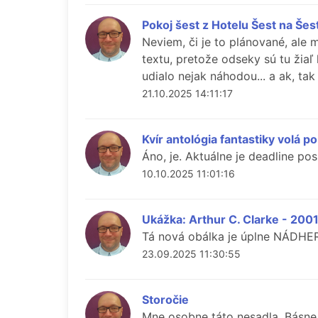
Pokoj šest z Hotelu Šest na Šest
Neviem, či je to plánované, ale
textu, pretože odseky sú tu žiaľ 
udialo nejak náhodou... a ak, t
21.10.2025 14:11:17
Kvír antológia fantastiky volá p
Áno, je. Aktuálne je deadline po
10.10.2025 11:01:16
Ukážka: Arthur C. Clarke - 200
Tá nová obálka je úplne NÁDHERN
23.09.2025 11:30:55
Storočie
Mne osobne táto nesadla. Básne s