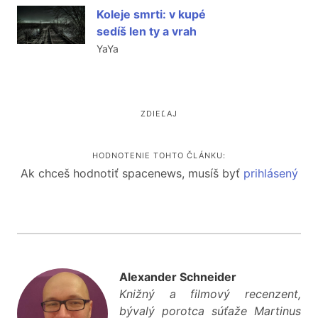
Koleje smrti: v kupé
sedíš len ty a vrah
YaYa
ZDIEĽAJ
HODNOTENIE TOHTO ČLÁNKU:
Ak chceš hodnotiť spacenews, musíš byť
prihlásený
Alexander Schneider
Knižný a filmový recenzent,
bývalý porotca súťaže Martinus