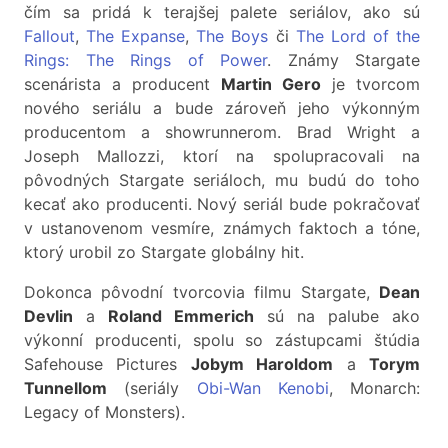
čím sa pridá k terajšej palete seriálov, ako sú
Fallout
,
The Expanse
,
The Boys
či
The Lord of the
Rings: The Rings of Power
. Známy Stargate
scenárista a producent
Martin Gero
je tvorcom
nového seriálu a bude zároveň jeho výkonným
producentom a showrunnerom. Brad Wright a
Joseph Mallozzi, ktorí na spolupracovali na
pôvodných Stargate seriáloch, mu budú do toho
kecať ako producenti. Nový seriál bude pokračovať
v ustanovenom vesmíre, známych faktoch a tóne,
ktorý urobil zo Stargate globálny hit.
Dokonca pôvodní tvorcovia filmu Stargate,
Dean
Devlin
a
Roland Emmerich
sú na palube ako
výkonní producenti, spolu so zástupcami štúdia
Safehouse Pictures
Jobym Haroldom
a
Torym
Tunnellom
(seriály
Obi-Wan Kenobi
, Monarch:
Legacy of Monsters).