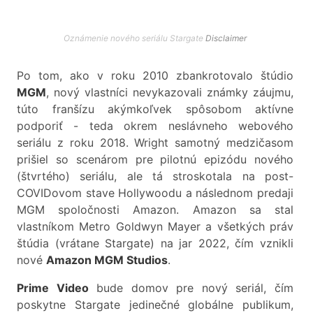
Oznámenie nového seriálu Stargate
Disclaimer
Po tom, ako v roku 2010 zbankrotovalo štúdio
MGM
, nový vlastníci nevykazovali známky záujmu,
túto franšízu akýmkoľvek spôsobom aktívne
podporiť - teda okrem neslávneho webového
seriálu z roku 2018. Wright samotný medzičasom
prišiel so scenárom pre pilotnú epizódu nového
(štvrtého) seriálu, ale tá stroskotala na post-
COVIDovom stave Hollywoodu a následnom predaji
MGM spoločnosti Amazon. Amazon sa stal
vlastníkom Metro Goldwyn Mayer a všetkých práv
štúdia (vrátane Stargate) na jar 2022, čím vznikli
nové
Amazon MGM Studios
.
Prime Video
bude domov pre nový seriál, čím
poskytne Stargate jedinečné globálne publikum,