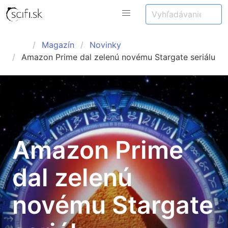
Magazín
Novinky
Amazon Prime dal zelenú novému Stargate seriálu
Amazon Prime
dal zelenú
novému Stargate