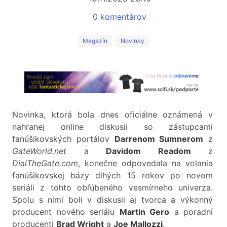
0 komentárov
Magazín
Novinky
Novinka, ktorá bola dnes oficiálne oznámená v
nahranej online diskusii so zástupcami
fanúšikovských portálov
Darrenom Sumnerom
z
GateWorld.net
a
Davidom Readom
z
DialTheGate.com
, konečne odpovedala na volania
fanúšikovskej bázy dlhých 15 rokov po novom
seriáli z tohto obľúbeného vesmírneho univerza.
Spolu s nimi boli v diskusii aj tvorca a výkonný
producent nového seriálu
Martin Gero
a poradní
producenti
Brad Wright
a
Joe Mallozzi
.