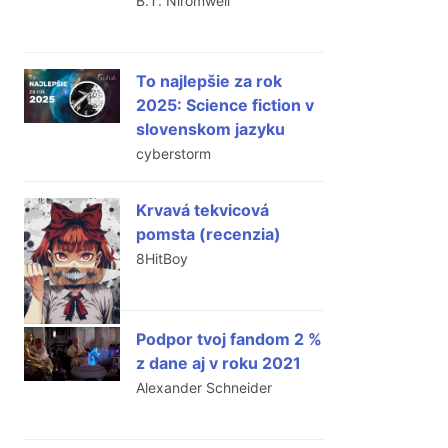
B.T. Niromwell
To najlepšie za rok
2025: Science fiction v
slovenskom jazyku
cyberstorm
Krvavá tekvicová
pomsta (recenzia)
8HitBoy
Podpor tvoj fandom 2 %
z dane aj v roku 2021
Alexander Schneider