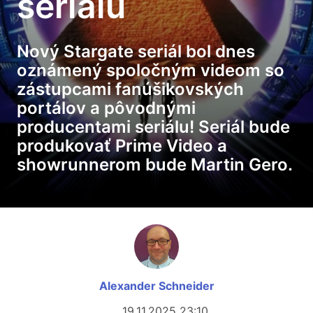
seriálu
Nový Stargate seriál bol dnes
oznámený spoločným videom so
zástupcami fanúšikovských
portálov a pôvodnými
producentami seriálu! Seriál bude
produkovať Prime Video a
showrunnerom bude Martin Gero.
Alexander Schneider
19.11.2025 23:10