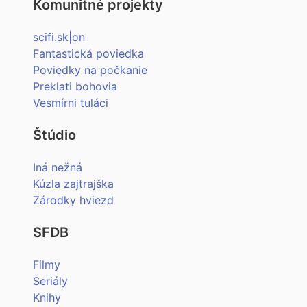
Komunitné projekty
scifi.sk|on
Fantastická poviedka
Poviedky na počkanie
Preklati bohovia
Vesmírni tuláci
Štúdio
Iná nežná
Kúzla zajtrajška
Zárodky hviezd
SFDB
Filmy
Seriály
Knihy