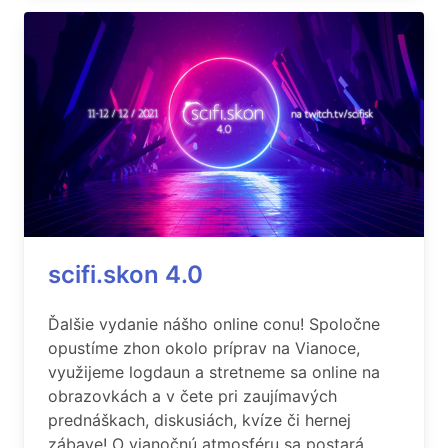
scifi.skon 4.0
Ďalšie vydanie nášho online conu! Spoločne
opustíme zhon okolo príprav na Vianoce,
využijeme logdaun a stretneme sa online na
obrazovkách a v čete pri zaujímavých
prednáškach, diskusiách, kvíze či hernej
zábave! O vianočnú atmosféru sa postará