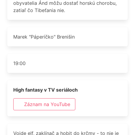
obyvatelia Ánd môžu dostať horskú chorobu,
zatiaľ čo Tibeťania nie.
Marek "Páperíčko" Brenišin
19:00
High fantasy v TV seriáloch
Záznam na YouTube
Vojde elf, zaklínač a hobit do krčmy - to nie je