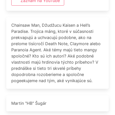
Záznam na YouTube
Chainsaw Man, Džudžucu Kaisen a Hell’s
Paradise. Trojica máng, ktoré v súčasnosti
prekvapujú a uchvacujú podobne, ako na
prelome tisícročí Death Note, Claymore alebo
Paranoia Agent. Aké témy majú tieto mangy
spoločné? Kto sú ich autori? Aké podobné
vlastnosti majú hrdinovia týchto príbehov? V
prednáške si tieto tri skvelé príbehy
dopodrobna rozoberieme a spoločne
pogeekujeme nad tým, aké vynikajúce sú.
Martin "HB" Šugár