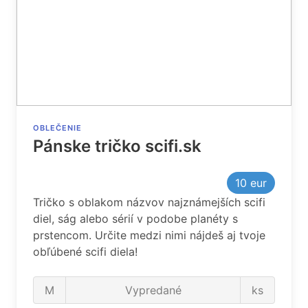
OBLEČENIE
Pánske tričko scifi.sk
10
eur
Tričko s oblakom názvov najznámejších scifi
diel, ság alebo sérií v podobe planéty s
prstencom. Určite medzi nimi nájdeš aj tvoje
obľúbené scifi diela!
M
Vypredané
ks