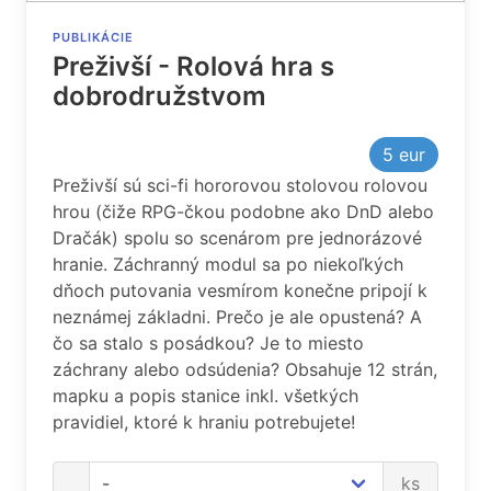
PUBLIKÁCIE
Preživší - Rolová hra s
dobrodružstvom
5
eur
Preživší sú sci-fi hororovou stolovou rolovou
hrou (čiže RPG-čkou podobne ako DnD alebo
Dračák) spolu so scenárom pre jednorázové
hranie. Záchranný modul sa po niekoľkých
dňoch putovania vesmírom konečne pripojí k
neznámej základni. Prečo je ale opustená? A
čo sa stalo s posádkou? Je to miesto
záchrany alebo odsúdenia? Obsahuje 12 strán,
mapku a popis stanice inkl. všetkých
pravidiel, ktoré k hraniu potrebujete!
ks