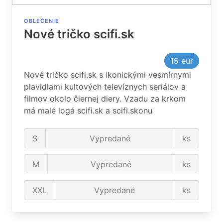
OBLEČENIE
Nové tričko scifi.sk
15
eur
Nové tričko scifi.sk s ikonickými vesmírnymi
plavidlami kultových televíznych seriálov a
filmov okolo čiernej diery. Vzadu za krkom
má malé logá scifi.sk a scifi.skonu
S
Vypredané
ks
M
Vypredané
ks
XXL
Vypredané
ks