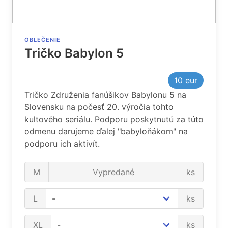
OBLEČENIE
Tričko Babylon 5
10
eur
Tričko Združenia fanúšikov Babylonu 5 na
Slovensku na počesť 20. výročia tohto
kultového seriálu. Podporu poskytnutú za túto
odmenu darujeme ďalej "babyloňákom" na
podporu ich aktivít.
M
Vypredané
ks
L
ks
XL
ks