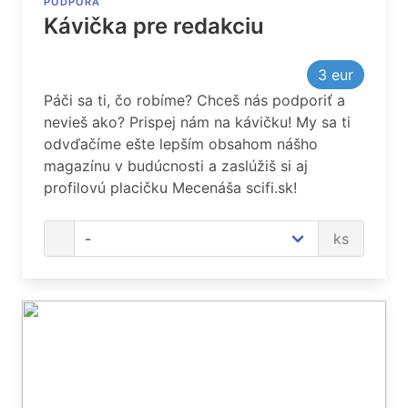
PODPORA
Kávička pre redakciu
3
eur
Páči sa ti, čo robíme? Chceš nás podporiť a
nevieš ako? Prispej nám na kávičku! My sa ti
odvďačíme ešte lepším obsahom nášho
magazínu v budúcnosti a zaslúžiš si aj
profilovú placičku Mecenáša scifi.sk!
ks