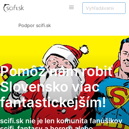
Podpor scifi.sk
Pomôž nám robiť
Slovensko viac
fantastickejším!
scifi.sk nie je len komunita fanúšikov
scifi, fantasy a hororu alebo