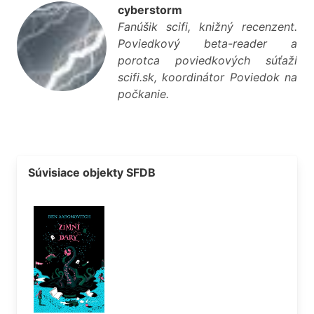
cyberstorm
Fanúšik scifi, knižný recenzent.
Poviedkový beta-reader a
porotca poviedkových súťaží
scifi.sk, koordinátor Poviedok na
počkanie.
Súvisiace objekty SFDB