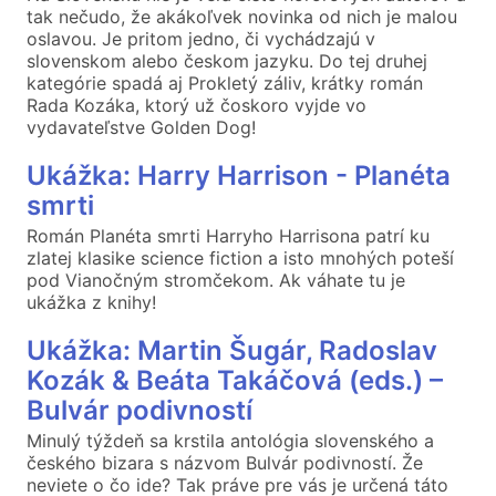
tak nečudo, že akákoľvek novinka od nich je malou
oslavou. Je pritom jedno, či vychádzajú v
slovenskom alebo českom jazyku. Do tej druhej
kategórie spadá aj Prokletý záliv, krátky román
Rada Kozáka, ktorý už čoskoro vyjde vo
vydavateľstve Golden Dog!
Ukážka: Harry Harrison - Planéta
smrti
Román Planéta smrti Harryho Harrisona patrí ku
zlatej klasike science fiction a isto mnohých poteší
pod Vianočným stromčekom. Ak váhate tu je
ukážka z knihy!
Ukážka: Martin Šugár, Radoslav
Kozák & Beáta Takáčová (eds.) –
Bulvár podivností
Minulý týždeň sa krstila antológia slovenského a
českého bizara s názvom Bulvár podivností. Že
neviete o čo ide? Tak práve pre vás je určená táto