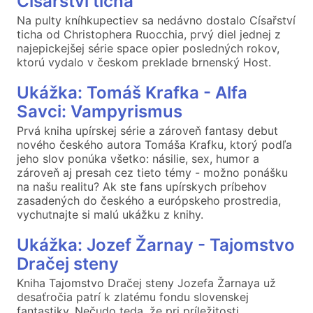
Císařství ticha
Na pulty kníhkupectiev sa nedávno dostalo Císařství
ticha od Christophera Ruocchia, prvý diel jednej z
najepickejšej série space opier posledných rokov,
ktorú vydalo v českom preklade brnenský Host.
Ukážka: Tomáš Krafka - Alfa
Savci: Vampyrismus
Prvá kniha upírskej série a zároveň fantasy debut
nového českého autora Tomáša Krafku, ktorý podľa
jeho slov ponúka všetko: násilie, sex, humor a
zároveň aj presah cez tieto témy - možno ponášku
na našu realitu? Ak ste fans upírskych príbehov
zasadených do českého a európskeho prostredia,
vychutnajte si malú ukážku z knihy.
Ukážka: Jozef Žarnay - Tajomstvo
Dračej steny
Kniha Tajomstvo Dračej steny Jozefa Žarnaya už
desaťročia patrí k zlatému fondu slovenskej
fantastiky. Nečudo teda, že pri príležitosti