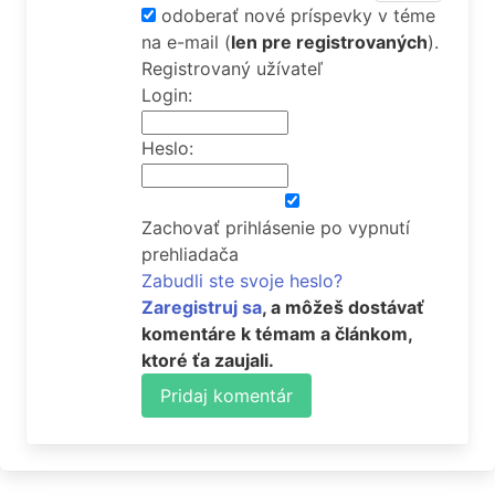
odoberať nové príspevky v téme
na e-mail
(
len pre registrovaných
).
Registrovaný užívateľ
Login:
Heslo:
Zachovať prihlásenie po vypnutí
prehliadača
Zabudli ste svoje heslo?
Zaregistruj sa
, a môžeš dostávať
komentáre k témam a článkom,
ktoré ťa zaujali.
Pridaj komentár