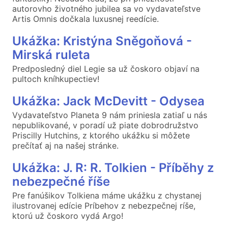
autorovho životného jubilea sa vo vydavateľstve
Artis Omnis dočkala luxusnej reedície.
Ukážka: Kristýna Sněgoňová -
Mirská ruleta
Predposledný diel Legie sa už čoskoro objaví na
pultoch kníhkupectiev!
Ukážka: Jack McDevitt - Odysea
Vydavateľstvo Planeta 9 nám priniesla zatiaľ u nás
nepublikované, v poradí už piate dobrodružstvo
Priscilly Hutchins, z ktorého ukážku si môžete
prečítať aj na našej stránke.
Ukážka: J. R: R. Tolkien - Příběhy z
nebezpečné říše
Pre fanúšikov Tolkiena máme ukážku z chystanej
ilustrovanej edície Príbehov z nebezpečnej ríše,
ktorú už čoskoro vydá Argo!