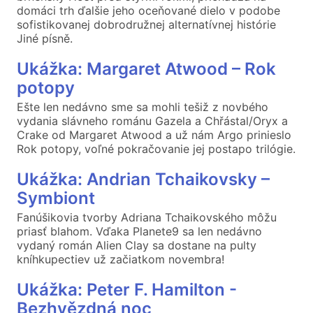
domáci trh ďalšie jeho oceňované dielo v podobe
sofistikovanej dobrodružnej alternatívnej histórie
Jiné písně.
Ukážka: Margaret Atwood – Rok
potopy
Ešte len nedávno sme sa mohli tešiž z novbého
vydania slávneho románu Gazela a Chřástal/Oryx a
Crake od Margaret Atwood a už nám Argo prinieslo
Rok potopy, voľné pokračovanie jej postapo trilógie.
Ukážka: Andrian Tchaikovsky –
Symbiont
Fanúšikovia tvorby Adriana Tchaikovského môžu
priasť blahom. Vďaka Planete9 sa len nedávno
vydaný román Alien Clay sa dostane na pulty
kníhkupectiev už začiatkom novembra!
Ukážka: Peter F. Hamilton -
Bezhvězdná noc