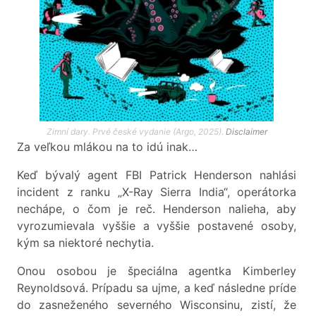
Zimní dary. Prvé české vydanie (Argo, 2025).
Disclaimer
Za veľkou mlákou na to idú inak…
Keď bývalý agent FBI Patrick Henderson nahlási
incident z ranku „X-Ray Sierra India“, operátorka
nechápe, o čom je reč. Henderson nalieha, aby
vyrozumievala vyššie a vyššie postavené osoby,
kým sa niektoré nechytia.
Onou osobou je špeciálna agentka Kimberley
Reynoldsová. Prípadu sa ujme, a keď následne príde
do zasneženého severného Wisconsinu, zistí, že