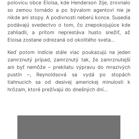
polovicu obce Eloisa, kde Henderson žije, zrovnalo
so zemou tornádo a po bývalom agentovi nie je
nikde ani stopy. A podivnosti neberú konce. Susedia
podávajú svedectvo o tom, čo znepokojujúce kde
zahliadli, a pritom neprestáva husto snežiť, až
Eloisa zostane odrezaná od okolitého sveta…
Keď potom indície stále viac poukazujú na jeden
zamrznutý prípad, zamrznutý tak, že zamrznutejší
ani byť nemôže – prekliatu výpravu do mrazivých
pustín –, Reynoldsová sa vydá po stopách
tiahnucich sa od desivej americkej minulosti k
hrôzam, ktoré prežívajú do dnešných dní…