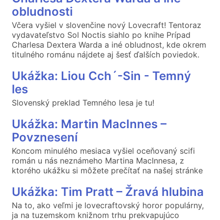
obludnosti
Včera vyšiel v slovenčine nový Lovecraft! Tentoraz
vydavateľstvo Sol Noctis siahlo po knihe Prípad
Charlesa Dextera Warda a iné obludnost, kde okrem
titulného románu nájdete aj šesť ďalších poviedok.
Ukážka: Liou Cch´-Sin - Temný
les
Slovenský preklad Temného lesa je tu!
Ukážka: Martin MacInnes –
Povznesení
Koncom minulého mesiaca vyšiel oceňovaný scifi
román u nás neznámeho Martina MacInnesa, z
ktorého ukážku si môžete prečítať na našej stránke
Ukážka: Tim Pratt – Žravá hlubina
Na to, ako veľmi je lovecraftovský horor populárny,
ja na tuzemskom knižnom trhu prekvapujúco