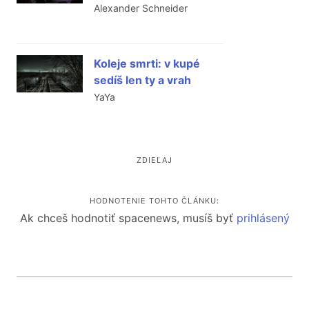
Alexander Schneider
Koleje smrti: v kupé
sedíš len ty a vrah
YaYa
ZDIEĽAJ
HODNOTENIE TOHTO ČLÁNKU:
Ak chceš hodnotiť spacenews, musíš byť
prihlásený