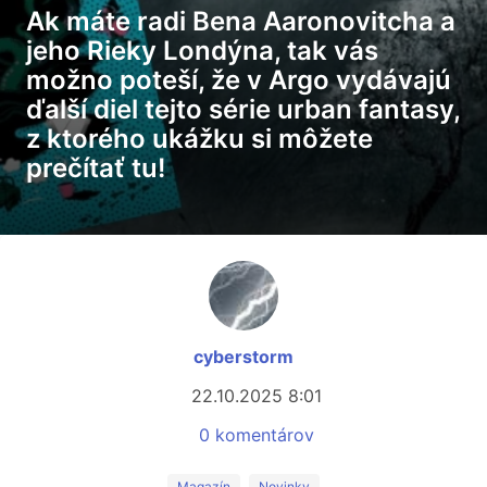
Ak máte radi Bena Aaronovitcha a
jeho Rieky Londýna, tak vás
možno poteší, že v Argo vydávajú
ďalší diel tejto série urban fantasy,
z ktorého ukážku si môžete
prečítať tu!
cyberstorm
22.10.2025 8:01
0 komentárov
Magazín
Novinky