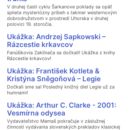
V druhej časti cyklu Šarkanove poklady sa opäť
splieta mysteriózny príbeh s takmer westernovým
dobrodružstvom v prostredí Uhorska v druhej
polovici 19. storočia.
Ukážka: Andrzej Sapkowski –
Rázcestie krkavcov
Fanúšikovia Zaklínača sa dočkali! Ukážka z knihy
Rázcestie krkavcov!
Ukážka: František Kotleta &
Kristýna Sněgoňová – Legie
Dočkali sme sa! Posledný knižný diel Legie už za
humnami!
Ukážka: Arthur C. Clarke - 2001:
Vesmírna odysea
Vydavateľstvo Mamaš pokračuje v záslužnej
činnosti vydávania slovenských prekladov klasickej