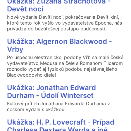
Ukážka: Zuzana Strachotová -
Devět nocí
Nové vydanie Devíti nocí, pokračovania Devíti dní,
ktoré tento rok vyšlo vo vydavateľstve Epocha, nás
privádza do bezútešnej postapo budúcnosti.
Ukážka: Algernon Blackwood -
Vrby
Po úspechu elektronickej podoby Vŕb sa malé české
vydavateľstvo Medusa na čele s Romanom Tilcerom
rozhodlo vydať aj fyzickú podobu najslávnejšieho
Blackwoodovho diela!
Ukážka: Jonathan Edward
Durham - Údolí Winterset
Kultový príbeh Jonathana Edwarda Durhama v
českom vydaní s ukážkou!
Ukážka: H. P. Lovecraft - Prípad
Charlesa Dextera Warda a iné