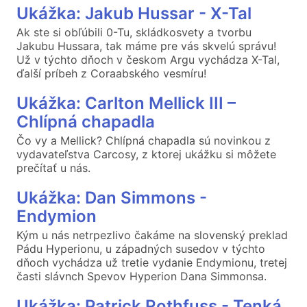
Ukážka: Jakub Hussar - X-Tal
Ak ste si obľúbili 0-Tu, skládkosvety a tvorbu
Jakubu Hussara, tak máme pre vás skvelú správu!
Už v týchto dňoch v českom Argu vychádza X-Tal,
ďalší príbeh z Coraabského vesmíru!
Ukážka: Carlton Mellick III –
Chlípná chapadla
Čo vy a Mellick? Chlípná chapadla sú novinkou z
vydavateľstva Carcosy, z ktorej ukážku si môžete
prečítať u nás.
Ukážka: Dan Simmons -
Endymion
Kým u nás netrpezlivo čakáme na slovenský preklad
Pádu Hyperionu, u západných susedov v týchto
dňoch vychádza už tretie vydanie Endymionu, tretej
časti slávnch Spevov Hyperion Dana Simmonsa.
Ukážka: Patrick Rothfuss - Tenká