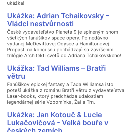
ukážka!
Ukážka: Adrian Tchaikovsky –
Vládci nestvůrnosti
České vydavateľstvo Planeta 9 je splneným snom
všetkých fanúšikov space opery. Po nedávno
vydanej McDevittovej Odysee a Hamiltonovej
Propasti na konci snu prichádzajú so zavŕšením
trilógie Architekti svetů od Adriana Tchaikovskeho!
Ukážka: Tad Williams – Bratři
větru
Fanúšikov epickej fantasy a Tada Williamsa isto
poteší ukážka z románu Bratři větru z vydavateľstva
Laser-books, ktorý predchádza udalostiam
legendárnej série Vzpomínka, Žal a Trn.
Ukážka: Jan Kotouč & Lucie
Lukačovičová - Velká bouře v
českých zemích