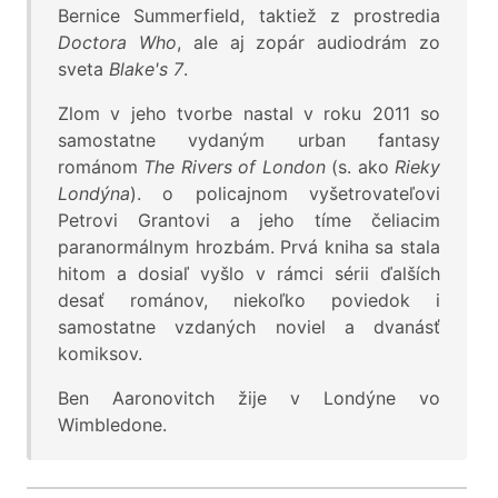
Bernice Summerfield, taktiež z prostredia
Doctora Who
, ale aj zopár audiodrám zo
sveta
Blake's 7
.
Zlom v jeho tvorbe nastal v roku 2011 so
samostatne vydaným urban fantasy
románom
The Rivers of London
(s. ako
Rieky
Londýna
). o policajnom vyšetrovateľovi
Petrovi Grantovi a jeho tíme čeliacim
paranormálnym hrozbám. Prvá kniha sa stala
hitom a dosiaľ vyšlo v rámci sérii ďalších
desať románov, niekoľko poviedok i
samostatne vzdaných noviel a dvanásť
komiksov.
Ben Aaronovitch žije v Londýne vo
Wimbledone.