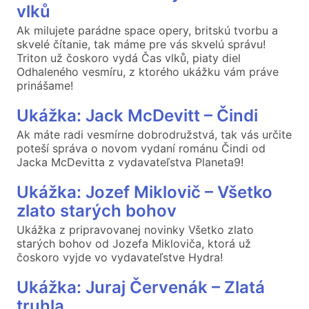
vlků
Ak milujete parádne space opery, britskú tvorbu a
skvelé čítanie, tak máme pre vás skvelú správu!
Triton už čoskoro vydá Čas vlků, piaty diel
Odhaleného vesmíru, z ktorého ukážku vám práve
prinášame!
Ukážka: Jack McDevitt – Čindi
Ak máte radi vesmírne dobrodružstvá, tak vás určite
poteší správa o novom vydaní románu Čindi od
Jacka McDevitta z vydavateľstva Planeta9!
Ukážka: Jozef Miklovič – Všetko
zlato starých bohov
Ukážka z pripravovanej novinky Všetko zlato
starých bohov od Jozefa Mikloviča, ktorá už
čoskoro vyjde vo vydavateľstve Hydra!
Ukážka: Juraj Červenák – Zlatá
truhla