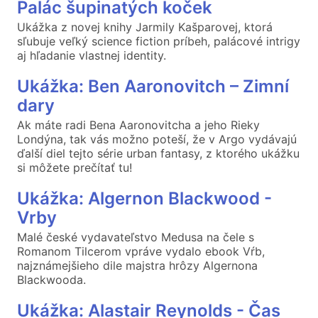
Palác šupinatých koček
Ukážka z novej knihy Jarmily Kašparovej, ktorá
sľubuje veľký science fiction príbeh, palácové intrigy
aj hľadanie vlastnej identity.
Ukážka: Ben Aaronovitch – Zimní
dary
Ak máte radi Bena Aaronovitcha a jeho Rieky
Londýna, tak vás možno poteší, že v Argo vydávajú
ďalší diel tejto série urban fantasy, z ktorého ukážku
si môžete prečítať tu!
Ukážka: Algernon Blackwood -
Vrby
Malé české vydavateľstvo Medusa na čele s
Romanom Tilcerom vpráve vydalo ebook Vŕb,
najznámejšieho dile majstra hrôzy Algernona
Blackwooda.
Ukážka: Alastair Reynolds - Čas