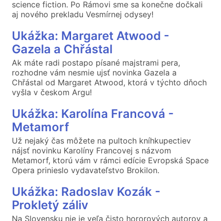
science fiction. Po Rámovi sme sa konečne dočkali
aj nového prekladu Vesmírnej odysey!
Ukážka: Margaret Atwood -
Gazela a Chřástal
Ak máte radi postapo písané majstrami pera,
rozhodne vám nesmie ujsť novinka Gazela a
Chřástal od Margaret Atwood, ktorá v týchto dňoch
vyšla v českom Argu!
Ukážka: Karolína Francová -
Metamorf
Už nejaký čas môžete na pultoch kníhkupectiev
nájsť novinku Karolíny Francovej s názvom
Metamorf, ktorú vám v rámci edície Evropská Space
Opera prinieslo vydavateľstvo Brokilon.
Ukážka: Radoslav Kozák -
Prokletý záliv
Na Slovensku nie je veľa čisto hororových autorov a