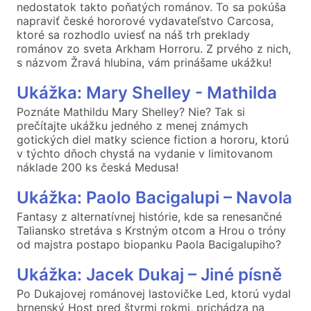
nedostatok takto poňatých románov. To sa pokúša
napraviť české hororové vydavateľstvo Carcosa,
ktoré sa rozhodlo uviesť na náš trh preklady
románov zo sveta Arkham Horroru. Z prvého z nich,
s názvom Žravá hlubina, vám prinášame ukážku!
Ukážka: Mary Shelley - Mathilda
Poznáte Mathildu Mary Shelley? Nie? Tak si
prečítajte ukážku jedného z menej známych
gotických diel matky science fiction a hororu, ktorú
v týchto dňoch chystá na vydanie v limitovanom
náklade 200 ks česká Medusa!
Ukážka: Paolo Bacigalupi – Navola
Fantasy z alternatívnej histórie, kde sa renesančné
Taliansko stretáva s Krstným otcom a Hrou o tróny
od majstra postapo biopanku Paola Bacigalupiho?
Ukážka: Jacek Dukaj – Jiné písně
Po Dukajovej románovej lastovičke Led, ktorú vydal
brnenský Host pred štyrmi rokmi, prichádza na