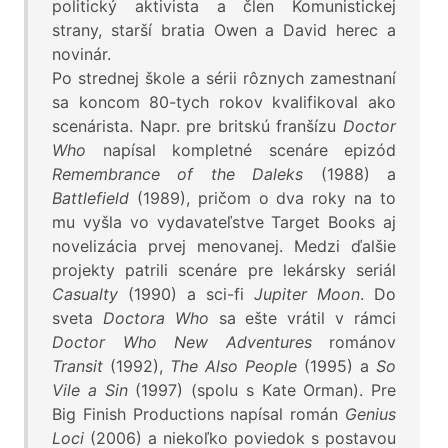
politický aktivista a člen Komunistickej
strany, starší bratia Owen a David herec a
novinár.
Po strednej škole a sérii rôznych zamestnaní
sa koncom 80-tych rokov kvalifikoval ako
scenárista. Napr. pre britskú franšízu
Doctor
Who
napísal kompletné scenáre epizód
Remembrance of the Daleks
(1988) a
Battlefield
(1989), pričom o dva roky na to
mu vyšla vo vydavateľstve Target Books aj
novelizácia prvej menovanej. Medzi ďalšie
projekty patrili scenáre pre lekársky seriál
Casualty
(1990) a sci-fi
Jupiter Moon
. Do
sveta
Doctora Who
sa ešte vrátil v rámci
Doctor Who New Adventures
románov
Transit
(1992),
The Also People
(1995) a
So
Vile a Sin
(1997) (spolu s Kate Orman). Pre
Big Finish Productions napísal román
Genius
Loci
(2006) a niekoľko poviedok s postavou