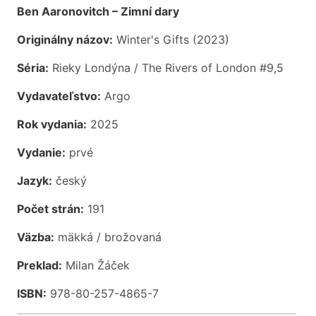
Ben Aaronovitch – Zimní dary
Originálny názov:
Winter's Gifts (2023)
Séria:
Rieky Londýna / The Rivers of London #9,5
Vydavateľstvo:
Argo
Rok vydania:
2025
Vydanie:
prvé
Jazyk:
český
Počet strán:
191
Väzba:
mäkká / brožovaná
Preklad:
Milan Žáček
ISBN:
978-80-257-4865-7