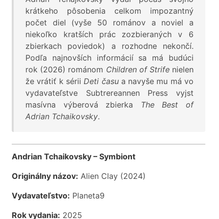
krátkeho pôsobenia celkom impozantný
počet diel (vyše 50 románov a noviel a
niekoľko kratších prác zozbieraných v 6
zbierkach poviedok) a rozhodne nekončí.
Podľa najnovších informácií sa má budúci
rok (2026) románom
Children of Strife
nielen
že vrátiť k sérii
Deti času
a navyše mu má vo
vydavateľstve Subtrereannen Press vyjst
masívna výberová zbierka
The Best of
Adrian Tchaikovsky
.
Andrian Tchaikovsky – Symbiont
Originálny názov:
Alien Clay (2024)
Vydavateľstvo:
Planeta9
Rok vydania:
2025