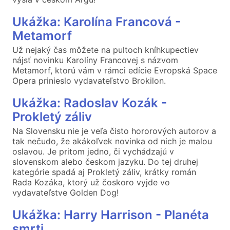
Ukážka: Karolína Francová -
Metamorf
Už nejaký čas môžete na pultoch kníhkupectiev
nájsť novinku Karolíny Francovej s názvom
Metamorf, ktorú vám v rámci edície Evropská Space
Opera prinieslo vydavateľstvo Brokilon.
Ukážka: Radoslav Kozák -
Prokletý záliv
Na Slovensku nie je veľa čisto hororových autorov a
tak nečudo, že akákoľvek novinka od nich je malou
oslavou. Je pritom jedno, či vychádzajú v
slovenskom alebo českom jazyku. Do tej druhej
kategórie spadá aj Prokletý záliv, krátky román
Rada Kozáka, ktorý už čoskoro vyjde vo
vydavateľstve Golden Dog!
Ukážka: Harry Harrison - Planéta
smrti