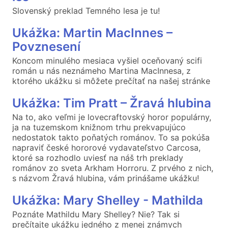
Slovenský preklad Temného lesa je tu!
Ukážka: Martin MacInnes –
Povznesení
Koncom minulého mesiaca vyšiel oceňovaný scifi
román u nás neznámeho Martina MacInnesa, z
ktorého ukážku si môžete prečítať na našej stránke
Ukážka: Tim Pratt – Žravá hlubina
Na to, ako veľmi je lovecraftovský horor populárny,
ja na tuzemskom knižnom trhu prekvapujúco
nedostatok takto poňatých románov. To sa pokúša
napraviť české hororové vydavateľstvo Carcosa,
ktoré sa rozhodlo uviesť na náš trh preklady
románov zo sveta Arkham Horroru. Z prvého z nich,
s názvom Žravá hlubina, vám prinášame ukážku!
Ukážka: Mary Shelley - Mathilda
Poznáte Mathildu Mary Shelley? Nie? Tak si
prečítajte ukážku jedného z menej známych