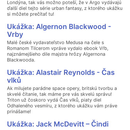
Londýna, tak vás možno poteší, že v Argo vydávajú
ďalší diel tejto série urban fantasy, z ktorého ukážku
si môžete prečítať tu!
Ukážka: Algernon Blackwood -
Vrby
Malé české vydavateľstvo Medusa na čele s
Romanom Tilcerom vpráve vydalo ebook Vŕb,
najznámejšieho dile majstra hrôzy Algernona
Blackwooda.
Ukážka: Alastair Reynolds - Čas
vlků
Ak milujete parádne space opery, britskú tvorbu a
skvelé čítanie, tak máme pre vás skvelú správu!
Triton už čoskoro vydá Čas vlků, piaty diel
Odhaleného vesmíru, z ktorého ukážku vám práve
prinášame!
Ukážka: Jack McDevitt – Čindi