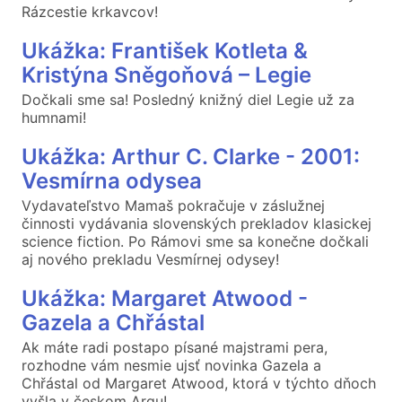
Rázcestie krkavcov!
Ukážka: František Kotleta &
Kristýna Sněgoňová – Legie
Dočkali sme sa! Posledný knižný diel Legie už za
humnami!
Ukážka: Arthur C. Clarke - 2001:
Vesmírna odysea
Vydavateľstvo Mamaš pokračuje v záslužnej
činnosti vydávania slovenských prekladov klasickej
science fiction. Po Rámovi sme sa konečne dočkali
aj nového prekladu Vesmírnej odysey!
Ukážka: Margaret Atwood -
Gazela a Chřástal
Ak máte radi postapo písané majstrami pera,
rozhodne vám nesmie ujsť novinka Gazela a
Chřástal od Margaret Atwood, ktorá v týchto dňoch
vyšla v českom Argu!