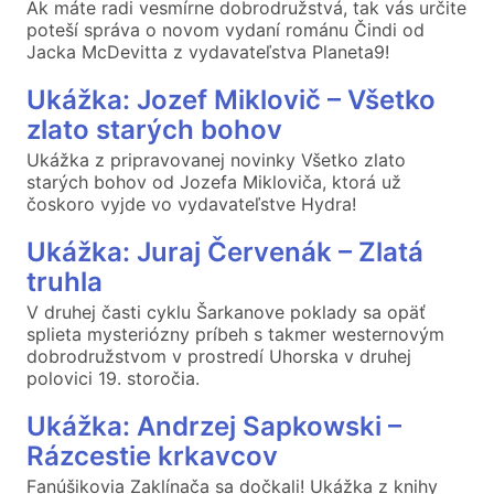
Ak máte radi vesmírne dobrodružstvá, tak vás určite
poteší správa o novom vydaní románu Čindi od
Jacka McDevitta z vydavateľstva Planeta9!
Ukážka: Jozef Miklovič – Všetko
zlato starých bohov
Ukážka z pripravovanej novinky Všetko zlato
starých bohov od Jozefa Mikloviča, ktorá už
čoskoro vyjde vo vydavateľstve Hydra!
Ukážka: Juraj Červenák – Zlatá
truhla
V druhej časti cyklu Šarkanove poklady sa opäť
splieta mysteriózny príbeh s takmer westernovým
dobrodružstvom v prostredí Uhorska v druhej
polovici 19. storočia.
Ukážka: Andrzej Sapkowski –
Rázcestie krkavcov
Fanúšikovia Zaklínača sa dočkali! Ukážka z knihy