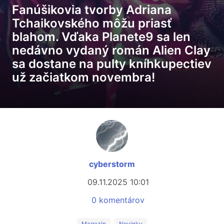
Fanúšikovia tvorby Adriana
Tchaikovského môžu priasť
blahom. Vďaka Planete9 sa len
nedávno vydaný román Alien Clay
sa dostane na pulty kníhkupectiev
už začiatkom novembra!
cyberstorm
09.11.2025 10:01
0 komentárov
Magazín
Novinky