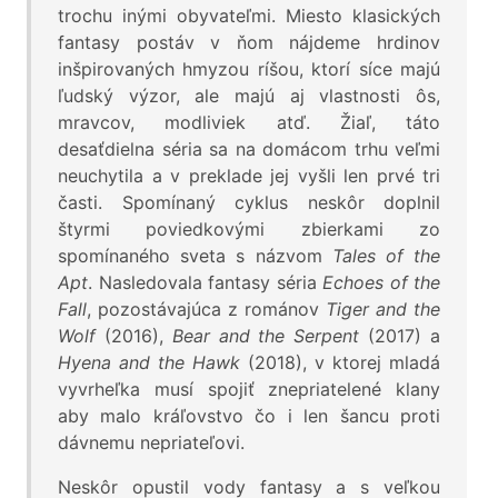
trochu inými obyvateľmi. Miesto klasických
fantasy postáv v ňom nájdeme hrdinov
inšpirovaných hmyzou ríšou, ktorí síce majú
ľudský výzor, ale majú aj vlastnosti ôs,
mravcov, modliviek atď. Žiaľ, táto
desaťdielna séria sa na domácom trhu veľmi
neuchytila a v preklade jej vyšli len prvé tri
časti. Spomínaný cyklus neskôr doplnil
štyrmi poviedkovými zbierkami zo
spomínaného sveta s názvom
Tales of the
Apt
. Nasledovala fantasy séria
Echoes of the
Fall
, pozostávajúca z románov
Tiger and the
Wolf
(2016),
Bear and the Serpent
(2017) a
Hyena and the Hawk
(2018), v ktorej mladá
vyvrheľka musí spojiť znepriatelené klany
aby malo kráľovstvo čo i len šancu proti
dávnemu nepriateľovi.
Neskôr opustil vody fantasy a s veľkou