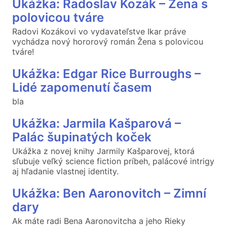
Ukážka: Radoslav Kozák – Žena s
polovicou tváre
Radovi Kozákovi vo vydavateľstve Ikar práve
vychádza nový hororový román Žena s polovicou
tváre!
Ukážka: Edgar Rice Burroughs –
Lidé zapomenutí časem
bla
Ukážka: Jarmila Kašparová –
Palác šupinatých koček
Ukážka z novej knihy Jarmily Kašparovej, ktorá
sľubuje veľký science fiction príbeh, palácové intrigy
aj hľadanie vlastnej identity.
Ukážka: Ben Aaronovitch – Zimní
dary
Ak máte radi Bena Aaronovitcha a jeho Rieky