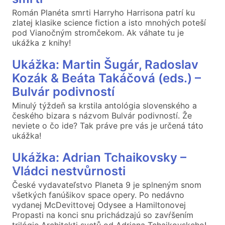
Román Planéta smrti Harryho Harrisona patrí ku
zlatej klasike science fiction a isto mnohých poteší
pod Vianočným stromčekom. Ak váhate tu je
ukážka z knihy!
Ukážka: Martin Šugár, Radoslav
Kozák & Beáta Takáčová (eds.) –
Bulvár podivností
Minulý týždeň sa krstila antológia slovenského a
českého bizara s názvom Bulvár podivností. Že
neviete o čo ide? Tak práve pre vás je určená táto
ukážka!
Ukážka: Adrian Tchaikovsky –
Vládci nestvůrnosti
České vydavateľstvo Planeta 9 je splneným snom
všetkých fanúšikov space opery. Po nedávno
vydanej McDevittovej Odysee a Hamiltonovej
Propasti na konci snu prichádzajú so zavŕšením
trilógie Architekti svetů od Adriana Tchaikovskeho!