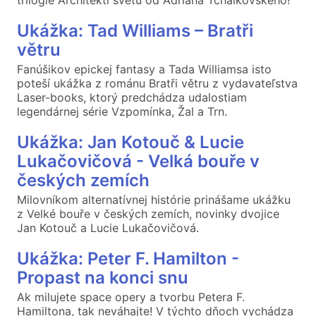
Ukážka: Tad Williams – Bratři
větru
Fanúšikov epickej fantasy a Tada Williamsa isto
poteší ukážka z románu Bratři větru z vydavateľstva
Laser-books, ktorý predchádza udalostiam
legendárnej série Vzpomínka, Žal a Trn.
Ukážka: Jan Kotouč & Lucie
Lukačovičová - Velká bouře v
českých zemích
Milovníkom alternatívnej histórie prinášame ukážku
z Velké bouře v českých zemích, novinky dvojice
Jan Kotouč a Lucie Lukačovičová.
Ukážka: Peter F. Hamilton -
Propast na konci snu
Ak milujete space opery a tvorbu Petera F.
Hamiltona, tak neváhajte! V týchto dňoch vychádza