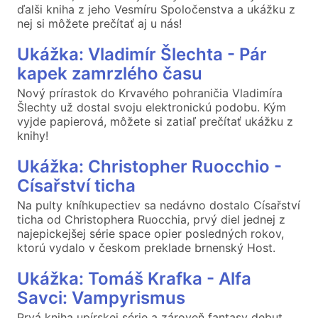
ďalši kniha z jeho Vesmíru Spoločenstva a ukážku z
nej si môžete prečítať aj u nás!
Ukážka: Vladimír Šlechta - Pár
kapek zamrzlého času
Nový prírastok do Krvavého pohraničia Vladimíra
Šlechty už dostal svoju elektronickú podobu. Kým
vyjde papierová, môžete si zatiaľ prečítať ukážku z
knihy!
Ukážka: Christopher Ruocchio -
Císařství ticha
Na pulty kníhkupectiev sa nedávno dostalo Císařství
ticha od Christophera Ruocchia, prvý diel jednej z
najepickejšej série space opier posledných rokov,
ktorú vydalo v českom preklade brnenský Host.
Ukážka: Tomáš Krafka - Alfa
Savci: Vampyrismus
Prvá kniha upírskej série a zároveň fantasy debut