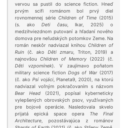
vervou sa pustil do science fiction. Hneď
prvým scifi románom bol prvý diel
rovnomennej série
Children of Time
(2015)
(s. ako
Deti času
, Ikar, 2025) o
medzihviezdnom putovaní a hľadaní nového
domova pre neľudských potomkov Zeme. Na
román neskôr nadviazal knihou
Children of
Ruin
(č. ako
Děti zmaru
, Triton, 2019) a
najnovšou
Children of Memory
(2022) (č.
Děti vzpomínek
). V zaujímavo poňatom
military science fiction
Dogs of War
(2017)
(č. ako
Psí vojáci
, Planeta9, 2020), na ktorú
nadviazal voľným pokračovaním s názvom
Bear Head
(2021), popísal kyberneticky
vylepšených obrovských psov, využívaných
pre bojové operácie. Nasledovala skvelo
prijatá epická space opera
The Final
Architecture
, pozostávajúca z románov
Shards of Earth
(2021) (č. ako
Střepy Země
,