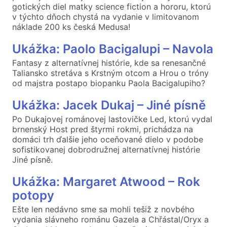
gotických diel matky science fiction a hororu, ktorú
v týchto dňoch chystá na vydanie v limitovanom
náklade 200 ks česká Medusa!
Ukážka: Paolo Bacigalupi – Navola
Fantasy z alternatívnej histórie, kde sa renesančné
Taliansko stretáva s Krstným otcom a Hrou o tróny
od majstra postapo biopanku Paola Bacigalupiho?
Ukážka: Jacek Dukaj – Jiné písně
Po Dukajovej románovej lastovičke Led, ktorú vydal
brnenský Host pred štyrmi rokmi, prichádza na
domáci trh ďalšie jeho oceňované dielo v podobe
sofistikovanej dobrodružnej alternatívnej histórie
Jiné písně.
Ukážka: Margaret Atwood – Rok
potopy
Ešte len nedávno sme sa mohli tešiž z novbého
vydania slávneho románu Gazela a Chřástal/Oryx a