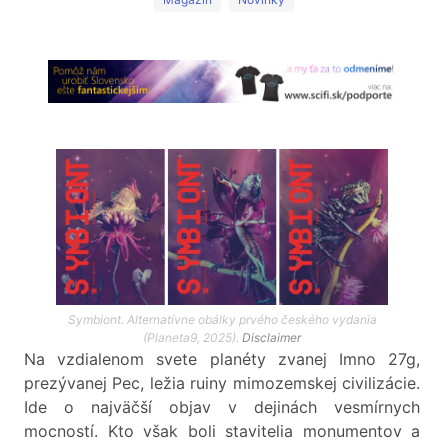
Symbiont. Alternatívne obálky prvého českého vydania
(Planeta9, 2025).
Disclaimer
Na vzdialenom svete planéty zvanej Imno 27g,
prezývanej Pec, ležia ruiny mimozemskej civilizácie.
Ide o najväčší objav v dejinách vesmírnych
mocností. Kto však boli stavitelia monumentov a