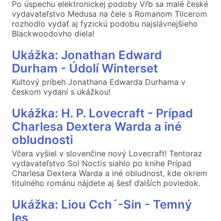
Po úspechu elektronickej podoby Vŕb sa malé české
vydavateľstvo Medusa na čele s Romanom Tilcerom
rozhodlo vydať aj fyzickú podobu najslávnejšieho
Blackwoodovho diela!
Ukážka: Jonathan Edward
Durham - Údolí Winterset
Kultový príbeh Jonathana Edwarda Durhama v
českom vydaní s ukážkou!
Ukážka: H. P. Lovecraft - Prípad
Charlesa Dextera Warda a iné
obludnosti
Včera vyšiel v slovenčine nový Lovecraft! Tentoraz
vydavateľstvo Sol Noctis siahlo po knihe Prípad
Charlesa Dextera Warda a iné obludnost, kde okrem
titulného románu nájdete aj šesť ďalších poviedok.
Ukážka: Liou Cch´-Sin - Temný
les