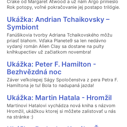
Crake od Margaret Atwood a už nám Argo prinieslo
Rok potopy, voľné pokračovanie jej postapo trilógie.
Ukážka: Andrian Tchaikovsky –
Symbiont
Fanúšikovia tvorby Adriana Tchaikovského môžu
priasť blahom. Vďaka Planete9 sa len nedávno
vydaný román Alien Clay sa dostane na pulty
kníhkupectiev už začiatkom novembra!
Ukážka: Peter F. Hamilton -
Bezhvězdná noc
Záver veľkolepej Ságy Spoločenstva z pera Petra F.
Hamiltona je tu! Bola to nadupaná jazda!
Ukážka: Martin Hatala - Hromžil
Martinovi Hatalovi vychádza nová kniha s názvom
Hromžil, ukážkou ktorej si môžete zalistovať u nás
na stránke :)