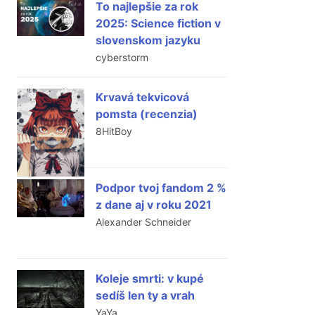
To najlepšie za rok
2025: Science fiction v
slovenskom jazyku
cyberstorm
Krvavá tekvicová
pomsta (recenzia)
8HitBoy
Podpor tvoj fandom 2 %
z dane aj v roku 2021
Alexander Schneider
Koleje smrti: v kupé
sedíš len ty a vrah
YaYa