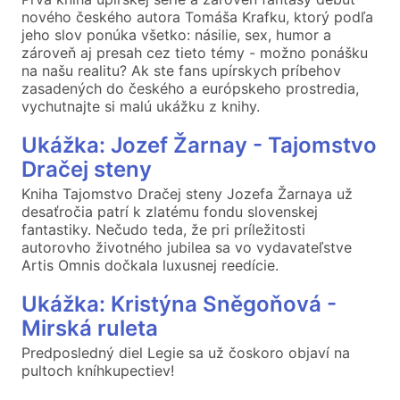
nového českého autora Tomáša Krafku, ktorý podľa
jeho slov ponúka všetko: násilie, sex, humor a
zároveň aj presah cez tieto témy - možno ponášku
na našu realitu? Ak ste fans upírskych príbehov
zasadených do českého a európskeho prostredia,
vychutnajte si malú ukážku z knihy.
Ukážka: Jozef Žarnay - Tajomstvo
Dračej steny
Kniha Tajomstvo Dračej steny Jozefa Žarnaya už
desaťročia patrí k zlatému fondu slovenskej
fantastiky. Nečudo teda, že pri príležitosti
autorovho životného jubilea sa vo vydavateľstve
Artis Omnis dočkala luxusnej reedície.
Ukážka: Kristýna Sněgoňová -
Mirská ruleta
Predposledný diel Legie sa už čoskoro objaví na
pultoch kníhkupectiev!