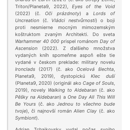
Triton/Planeta9, 2022),
Eyes of the Void
(2022) (č.
Oči prázdnoty
) a
Lords of
Uncreation
(č.
Vládci nestvůrnosti
) o boji
proti nesmierne mocným mimozemským
koštruktom zvaným Architekti. Do sveta
Warhammer 40 000
prispel románom
Day of
Ascension
(2022). Z ďalšieho množstva
vydaných kníh spomeňme aspoň ešte tie
vydané v českom preklade: military novelu
Ironclads
(2017) (č. ako
Ocelová šlechta
,
Planeta9, 2019), dystopickú
Klec duší
(Planeta9, 2020) (originál ako
Cage of Souls
,
2019), novely
Walking to Aldebaran
(č. ako
Pěšky na Aldebaran
) a
One Day All This Will
Be Yours
(č. ako
Jednou to všechno bude
tvoje
), či najnovší román
Alien Clay
(č. ako
Symbiont
).
Adrian Tchajkovsky vydal počas svojho