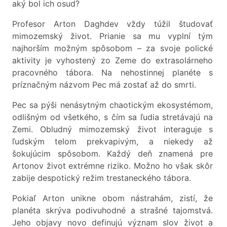
aký bol ich osud?
Profesor Arton Daghdev vždy túžil študovať
mimozemský život. Prianie sa mu vyplní tým
najhorším možným spôsobom – za svoje polické
aktivity je vyhostený zo Zeme do extrasolárneho
pracovného tábora. Na nehostinnej planéte s
príznačným názvom Pec má zostať až do smrti.
Pec sa pýši nenásytným chaotickým ekosystémom,
odlišným od všetkého, s čím sa ľudia stretávajú na
Zemi. Obludný mimozemský život interaguje s
ľudským telom prekvapivým, a niekedy až
šokujúcim spôsobom. Každý deň znamená pre
Artonov život extrémne riziko. Možno ho však skôr
zabije despotický režim trestaneckého tábora.
Pokiaľ Arton unikne obom nástrahám, zistí, že
planéta skrýva podivuhodné a strašné tajomstvá.
Jeho objavy novo definujú význam slov život a