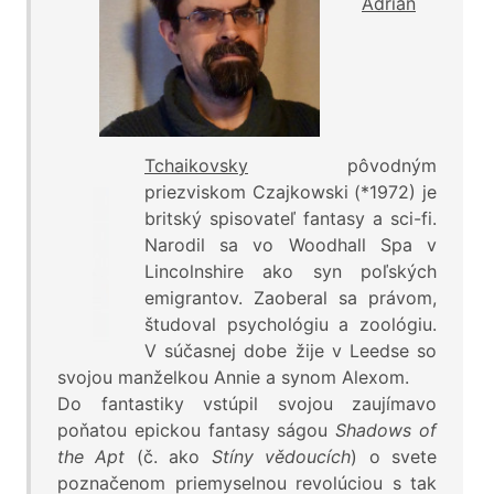
Adrian
Tchaikovsky
pôvodným
priezviskom Czajkowski (*1972) je
britský spisovateľ fantasy a sci-fi.
Narodil sa vo Woodhall Spa v
Lincolnshire ako syn poľských
emigrantov. Zaoberal sa právom,
študoval psychológiu a zoológiu.
V súčasnej dobe žije v Leedse so
svojou manželkou Annie a synom Alexom.
Do fantastiky vstúpil svojou zaujímavo
poňatou epickou fantasy ságou
Shadows of
the Apt
(č. ako
Stíny vědoucích
) o svete
poznačenom priemyselnou revolúciou s tak