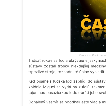
Čas vlků. Prvé české
Tridsať rokov sa ľudia ukrývajú v jaskynia
sústavy zostali trosky niekdajšej medzihv
trpezlivé stroje, rozhodnuté úplne vyhladiť
Keď osamelá ľudská loď zablúdi do sústavy
kolónie Miguel sa vydá na zúfalú, takmer 
tajomnou pasažierkou lode obráti jeho sve
Odhalený vesmír sa poodhalí ešte viac a m