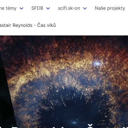
ne témy
SFDB
scifi.sk-on
Naše projekty
astair Reynolds - Čas vlků