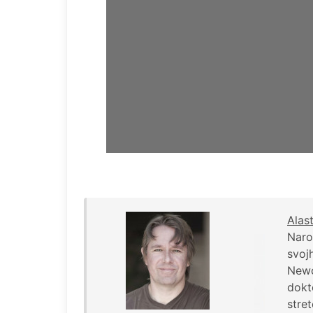
Alas
Naro
svoj
Newc
dokt
stre