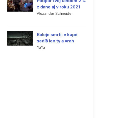
Podpor tvoj fandom 2 %
z dane aj v roku 2021
Alexander Schneider
Koleje smrti: v kupé
sedíš len ty a vrah
YaYa