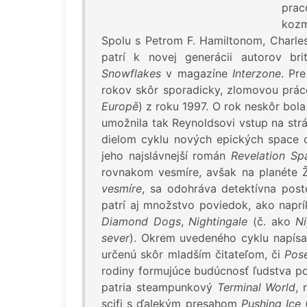
prac
kozm
Spolu s Petrom F. Hamiltonom, Char
patrí k novej generácii autorov br
Snowflakes
v magazíne
Interzone
. Pr
rokov skôr sporadicky, zlomovou prác
Europě
) z roku 1997. O rok neskôr bo
umožnila tak Reynoldsovi vstup na st
dielom cyklu nových epických space 
jeho najslávnejší román
Revelation Sp
rovnakom vesmíre, avšak na planéte 
vesmíre
, sa odohráva detektívna pos
patrí aj množstvo poviedok, ako napr
Diamond Dogs
,
Nightingale
(č. ako
Ni
sever
). Okrem uvedeného cyklu napísal
určenú skôr mladším čitateľom, či
Pose
rodiny formujúce budúcnosť ľudstva po
patria steampunkový
Terminal World
, 
scifi s ďalekým presahom
Pushing Ice