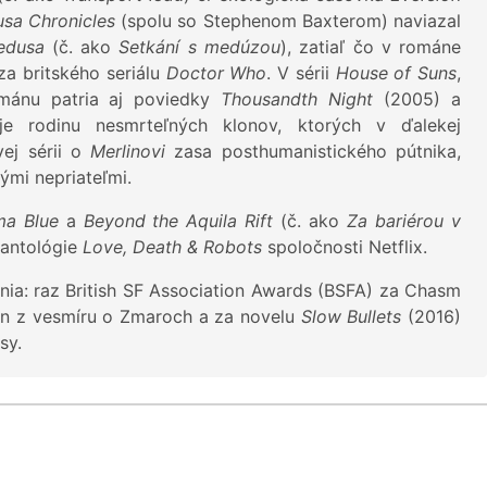
sa Chronicles
(spolu so Stephenom Baxterom) naviazal
edusa
(č. ako
Setkání s medúzou
), zatiaľ čo v románe
za britského seriálu
Doctor Who
. V sérii
House of Suns
,
mánu patria aj poviedky
Thousandth Night
(2005) a
e rodinu nesmrteľných klonov, ktorých v ďalekej
vej sérii o
Merlinovi
zasa posthumanistického pútnika,
ými nepriateľmi.
ma Blue
a
Beyond the Aquila Rift
(č. ako
Za bariérou v
j antológie
Love, Death & Robots
spoločnosti Netflix.
enia: raz British SF Association Awards (BSFA) za Chasm
án z vesmíru o Zmaroch a za novelu
Slow Bullets
(2016)
sy.