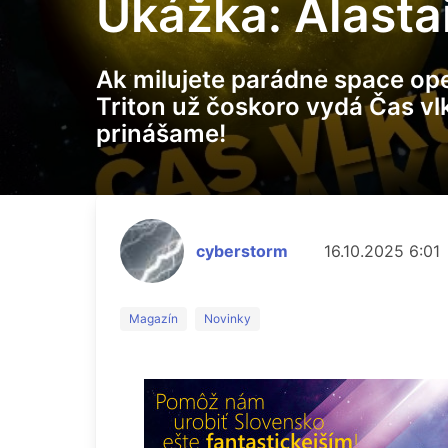
Ukážka: Alasta
Ak milujete parádne space oper
Triton už čoskoro vydá Čas vl
prinášame!
cyberstorm
16.10.2025 6:01
Magazín
Novinky