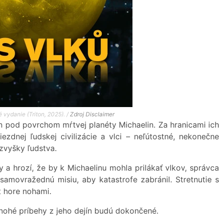
 vydanie (Triton, 2025). /
Zdroj
Disclaimer
ch pod povrchom mŕtvej planéty Michaelin. Za hranicami ich
iezdnej ľudskej civilizácie a vlci – neľútostné, nekonečne
 zvyšky ľudstva.
 a hrozí, že by k Michaelinu mohla prilákať vlkov, správca
samovražednú misiu, aby katastrofe zabránil. Stretnutie s
t hore nohami.
nohé príbehy z jeho dejín budú dokončené.