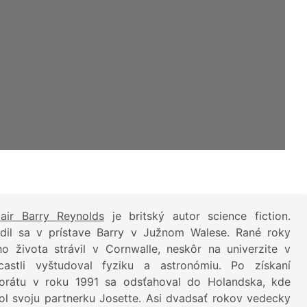
tair Barry Reynolds
je britský autor science fiction.
dil sa v prístave Barry v Južnom Walese. Rané roky
ho života strávil v Cornwalle, neskôr na univerzite v
astli vyštudoval fyziku a astronómiu. Po získaní
orátu v roku 1991 sa odsťahoval do Holandska, kde
tol svoju partnerku Josette. Asi dvadsať rokov vedecky