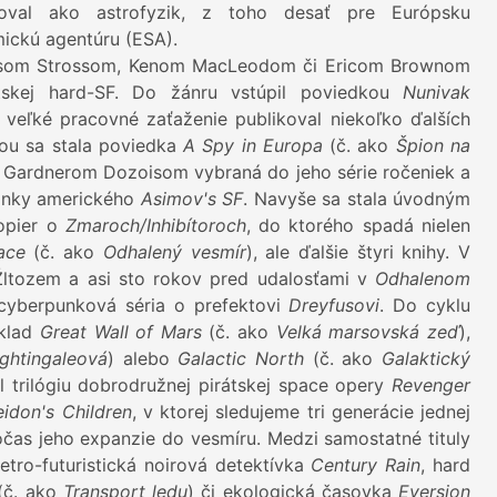
oval ako astrofyzik, z toho desať pre Európsku
ickú agentúru (ESA).
lesom Strossom, Kenom MacLeodom či Ericom Brownom
itskej hard-SF. Do žánru vstúpil poviedkou
Nunivak
e veľké pracovné zaťaženie publikoval niekoľko ďalších
ou sa stala poviedka
A Spy in Europa
(č. ako
Špion na
la Gardnerom Dozoisom vybraná do jeho série ročeniek a
ránky amerického
Asimov's SF
. Navyše sa stala úvodným
opier o
Zmaroch/Inhibítoroch
, do ktorého spadá nielen
ace
(č. ako
Odhalený vesmír
), ale ďalšie štyri knihy. V
Žltozem a asi sto rokov pred udalosťami v
Odhalenom
tcyberpunková séria o prefektovi
Dreyfusovi
. Do cyklu
íklad
Great Wall of Mars
(č. ako
Velká marsovská zeď
),
ghtingaleová
) alebo
Galactic North
(č. ako
Galaktický
 trilógiu dobrodružnej pirátskej space opery
Revenger
idon's Children
, v ktorej sledujeme tri generácie jednej
čas jeho expanzie do vesmíru. Medzi samostatné tituly
retro-futuristická noirová detektívka
Century Rain
, hard
(č. ako
Transport ledu
) či ekologická časovka
Eversion