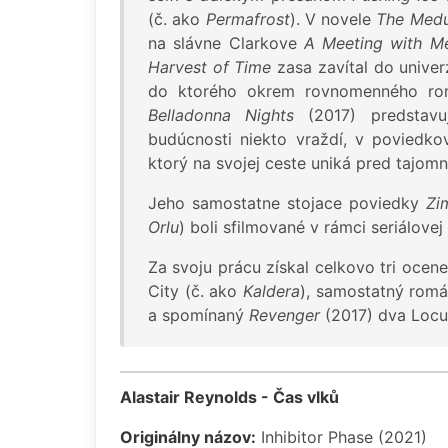
(č. ako
Permafrost
). V novele
The Medu
na slávne Clarkove
A Meeting with M
Harvest of Time
zasa zavítal do univer
do ktorého okrem rovnomenného ro
Belladonna Nights
(2017) predstavuj
budúcnosti niekto vraždí, v poviedko
ktorý na svojej ceste uniká pred tajomn
Jeho samostatne stojace poviedky
Zi
Orlu
) boli sfilmované v rámci seriálove
Za svoju prácu získal celkovo tri ocen
City (č. ako
Kaldera
), samostatný rom
a spomínaný
Revenger
(2017) dva Locu
Alastair Reynolds - Čas vlků
Originálny názov:
Inhibitor Phase (2021)