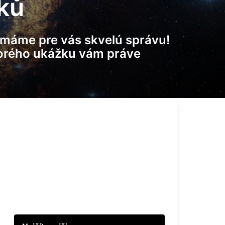
lků
k máme pre vás skvelú správu!
ktorého ukážku vám práve