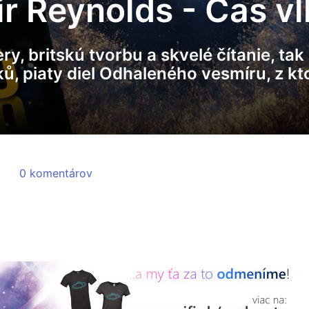
ir Reynolds - Čas v
y, britskú tvorbu a skvelé čítanie, ta
ků, piaty diel Odhaleného vesmíru, z 
0 komentárov