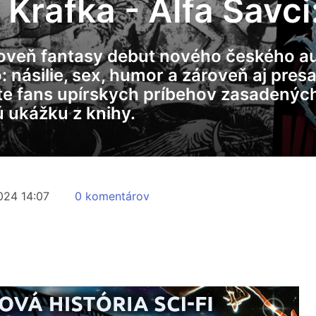
Krafka - Alfa Savc
ároveň fantasy debut nového českého a
 násilie, sex, humor a zároveň aj pres
ste fans upírskych príbehov zasadený
ú ukážku z knihy.
2024 14:07
0 komentárov