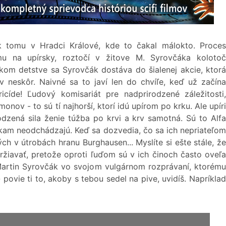
k tomu v Hradci Králové, kde to čakal málokto. Proces
mu na upírsky, roztočí v žitove M. Syrovčáka kolotoč
skom detstve sa Syrovčák dostáva do šialenej akcie, ktorá
v neskôr. Naivné sa to javí len do chvíľe, keď už začína
icíde! Ľudový komisariát pre nadprirodzené záležitosti,
ov - to sú tí najhorší, ktorí idú upírom po krku. Ale upíri
dzená sila ženie túžba po krvi a krv samotná. Sú to Alfa
nikam neodchádzajú. Keď sa dozvedia, čo sa ich nepriateľom
ch v útrobách hranu Burghausen... Myslíte si ešte stále, že
ržiavať, pretože oproti ľuďom sú v ich činoch často oveľa
artin Syrovčák vo svojom vulgárnom rozprávaní, ktorému
- povie ti to, akoby s tebou sedel na pive, uvidíš. Napríklad