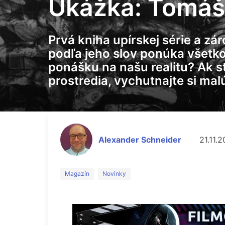
Ukážka: Tomáš 
Prvá kniha upírskej série a z
podľa jeho slov ponúka všetko:
ponášku na našu realitu? Ak 
prostredia, vychutnajte si mal
Alexander Schneider
21.11.
Magazín
Novinky