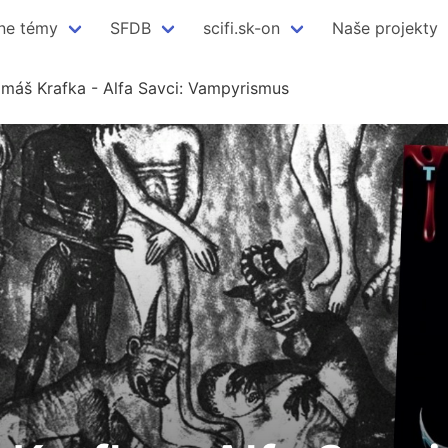
ne témy
SFDB
scifi.sk-on
Naše projekty
máš Krafka - Alfa Savci: Vampyrismus