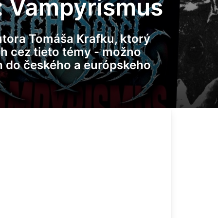
i: Vampyrismus
utora Tomáša Krafku, ktorý
ah cez tieto témy - možno
ch do českého a európskeho