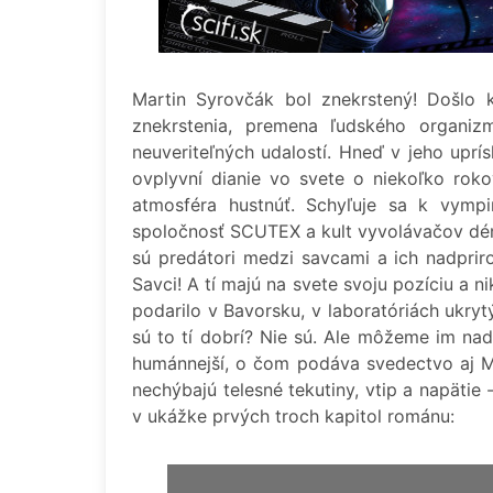
Martin Syrovčák bol znekrstený! Došlo 
znekrstenia, premena ľudského organiz
neuveriteľných udalostí. Hneď v jeho uprí
ovplyvní dianie vo svete o niekoľko roko
atmosféra hustnúť. Schyľuje sa k vympir
spoločnosť SCUTEX a kult vyvolávačov démon
sú predátori medzi savcami a ich nadpriro
Savci! A tí majú na svete svoju pozíciu a 
podarilo v Bavorsku, v laboratóriách ukrytý
sú to tí dobrí? Nie sú. Ale môžeme im nad
humánnejší, o čom podáva svedectvo aj M
nechýbajú telesné tekutiny, vtip a napätie 
v ukážke prvých troch kapitol románu: