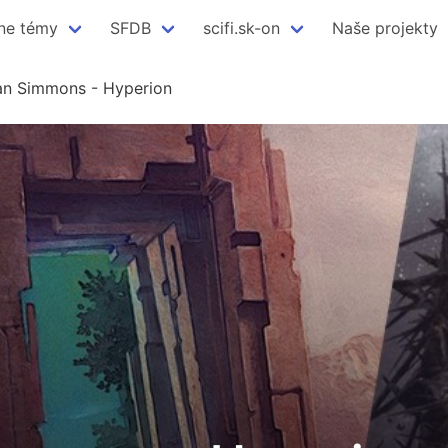
ne témy
SFDB
scifi.sk-on
Naše projekty
an Simmons - Hyperion