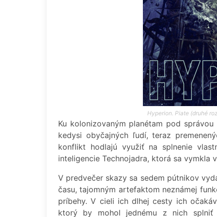
Hyperion. Piate (druhé ro
Ku kolonizovaným planétam pod správou 
kedysi obyčajných ľudí, teraz premenený
konflikt hodlajú využiť na splnenie vlas
inteligencie Technojadra, ktorá sa vymkla v
V predvečer skazy sa sedem pútnikov vydá
času, tajomným artefaktom neznámej funkci
príbehy. V cieli ich dlhej cesty ich očakáv
ktorý by mohol jednému z nich splniť 