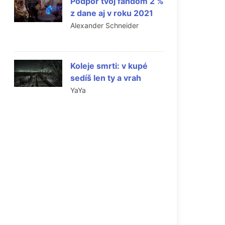
Podpor tvoj fandom 2 %
z dane aj v roku 2021
Alexander Schneider
Koleje smrti: v kupé
sedíš len ty a vrah
YaYa