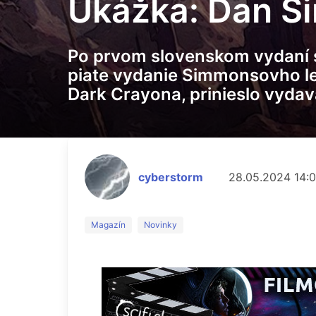
Ukážka: Dan S
Po prvom slovenskom vydaní sl
piate vydanie Simmonsovho l
Dark Crayona, prinieslo vydav
cyberstorm
28.05.2024 14:
Magazín
Novinky