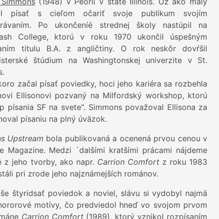
 Simmons
(1948) v Peorii v štáte Illinois. Už ako malý
al písať s cieľom očariť svoje publikum svojím
právaním. Po ukončeníé strednej školy nastúpil na
ash College, ktorú v roku 1970 ukončil úspešným
aním titulu B.A. z angličtiny. O rok neskôr dovŕšil
sterské štúdium na Washingtonskej univerzite v St.
s.
oro začal písať poviedky, hoci jeho kariéra sa rozbehla
ovi Ellisonovi pozvaný na Milfordský workshop, ktorú
op písania SF na svete“. Simmons považoval Ellisona za
noval písaniu na plný úväzok.
ns Upstream
bola publikovaná a ocenená prvou cenou v
ne Magazine. Medzi ´dalšími kratšími prácami nájdeme
 z jeho tvorby, ako napr.
Carrion Comfort
z roku 1983
stáli pri zrode jeho najznámejších románov.
 štyridsať poviedok a noviel, slávu si vydobyl najmä
hororové motívy, čo predviedol hneď vo svojom prvom
ománe
Carrion Comfort
(1989), ktorý vznikol rozpísaním