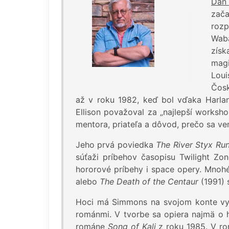
Dan
zač
roz
Wab
získ
magi
Loui
Čosk
až v roku 1982, keď bol vďaka Harlan
Ellison považoval za „najlepší worksh
mentora, priateľa a dôvod, prečo sa ve
Jeho prvá poviedka
The River Styx Ru
súťaži príbehov časopisu Twilight Zo
hororové príbehy i space opery. Mnohé
alebo
The Death of the Centaur
(1991) 
Hoci má Simmons na svojom konte vyše
románmi. V tvorbe sa opiera najmä o 
románe
Song of Kali
z roku 1985. V r