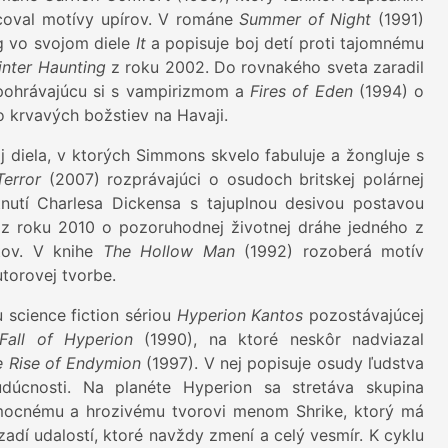
coval motívy upírov. V románe
Summer of Night
(1991)
 vo svojom diele
It
a popisuje boj detí proti tajomnému
nter Haunting
z roku 2002. Do rovnakého sveta zaradil
pohrávajúcu si s vampirizmom a
Fires of Eden
(1994) o
o krvavých božstiev na Havaji.
 diela, v ktorých Simmons skvelo fabuluje a žongluje s
Terror
(2007) rozprávajúci o osudoch britskej polárnej
nutí Charlesa Dickensa s tajuplnou desivou postavou
z roku 2010 o pozoruhodnej životnej dráhe jedného z
tov. V knihe
The Hollow Man
(1992) rozoberá motív
utorovej tvorbe.
 science fiction sériou
Hyperion Kantos
pozostávajúcej
Fall of Hyperion
(1990), na ktoré neskôr nadviazal
e Rise of Endymion
(1997). V nej popisuje osudy ľudstva
udúcnosti. Na planéte Hyperion sa stretáva skupina
 mocnému a hrozivému tvorovi menom Shrike, ktorý má
zadí udalostí, ktoré navždy zmení a celý vesmír. K cyklu