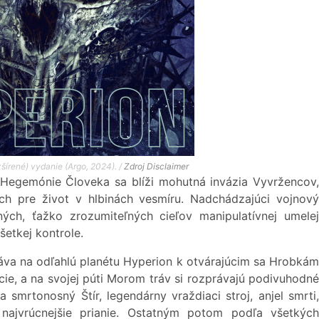
zšírené) vydanie (Argo, 2024). /
Zdroj
Disclaimer
Hegemónie Človeka sa blíži mohutná invázia Vyvržencov,
ch pre život v hlbinách vesmíru. Nadchádzajúci vojnový
tných, ťažko zrozumiteľných cieľov manipulatívnej umelej
šetkej kontrole.
va na odľahlú planétu Hyperion k otvárajúcim sa Hrobkám
e, a na svojej púti Morom tráv si rozprávajú podivuhodné
a smrtonosný Štír, legendárny vraždiaci stroj, anjel smrti,
najvrúcnejšie prianie. Ostatným potom podľa všetkých