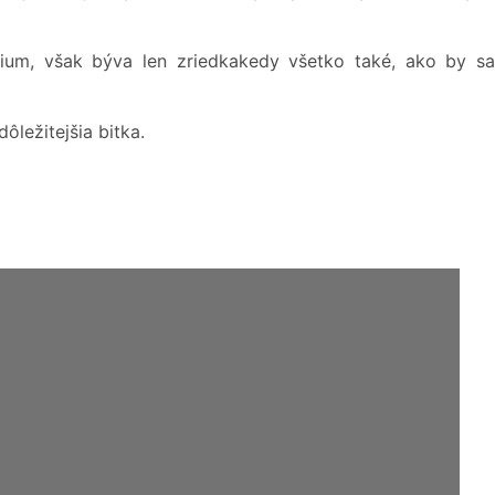
um, však býva len zriedkakedy všetko také, ako by sa
ôležitejšia bitka.