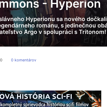
immons - Hyperion
ávneho Hyperionu sa nového dočkali aj
egendárneho románu, s jedinečnou obá
ateľstvo Argo v spolupráci s Tritonom!
00
0 komentárov