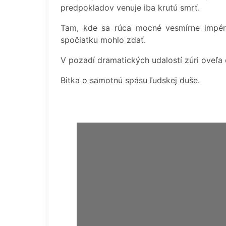
predpokladov venuje iba krutú smrť.
Tam, kde sa rúca mocné vesmírne impéri
spočiatku mohlo zdať.
V pozadí dramatických udalostí zúri oveľa d
Bitka o samotnú spásu ľudskej duše.