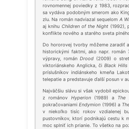
rovnomennej poviedky z 1983, rozpra
sa vydáva podobným smerom ako King
zlu. Na román nadviazal sequelom
A Wi
aj knihu
Children of the Night
(1992), 
konflikte nového a starého sveta plnéh
Do hororovej tvorby môžeme zaradiť aj
historickými faktmi, ako napr. román
výpravy, román
Drood
(2009) o stret
viktoriánskeho Anglicka, či
Black Hills
príslušníkov indiánskeho kmeňa Lako
telepatie a predstavuje ďalší posun v a
Najväčšiu slávu si však vydobil epickou
z románov
Hyperion
(1989) a
The 
pokračovaniami
Endymion
(1996) a
Th
v niekoľko tisíc rokov vzdialenej b
pustovníkov, ktorí podnikajú cestu k
moc splniť ich prianie. To všetko na po