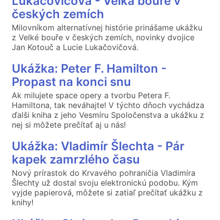
Lukačovičová - Velká bouře v
českých zemích
Milovníkom alternatívnej histórie prinášame ukážku
z Velké bouře v českých zemích, novinky dvojice
Jan Kotouč a Lucie Lukačovičová.
Ukážka: Peter F. Hamilton -
Propast na konci snu
Ak milujete space opery a tvorbu Petera F.
Hamiltona, tak neváhajte! V týchto dňoch vychádza
ďalši kniha z jeho Vesmíru Spoločenstva a ukážku z
nej si môžete prečítať aj u nás!
Ukážka: Vladimír Šlechta - Pár
kapek zamrzlého času
Nový prírastok do Krvavého pohraničia Vladimíra
Šlechty už dostal svoju elektronickú podobu. Kým
vyjde papierová, môžete si zatiaľ prečítať ukážku z
knihy!