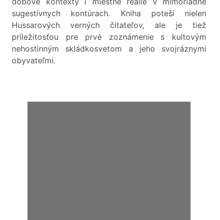
dobové kontexty i miestne reálie v mimoriadne
sugestívnych kontúrach. Kniha poteší nielen
Hussarových verných čitateľov, ale je tiež
príležitosťou pre prvé zoznámenie s kultovým
nehostinným skládkosvetom a jeho svojráznymi
obyvateľmi.