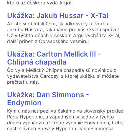
ktorú už čoskoro vydá Argo!
Ukážka: Jakub Hussar - X-Tal
Ak ste si obľúbili 0-Tu, skládkosvety a tvorbu
Jakubu Hussara, tak máme pre vás skvelú správu!
Už v týchto dňoch v českom Argu vychádza X-Tal,
ďalší príbeh z Coraabského vesmíru!
Ukážka: Carlton Mellick III –
Chlípná chapadla
Čo vy a Mellick? Chlípná chapadla sú novinkou z
vydavateľstva Carcosy, z ktorej ukážku si môžete
prečítať u nás.
Ukážka: Dan Simmons -
Endymion
Kým u nás netrpezlivo čakáme na slovenský preklad
Pádu Hyperionu, u západných susedov v týchto
dňoch vychádza už tretie vydanie Endymionu, tretej
časti slávnch Spevov Hyperion Dana Simmonsa.