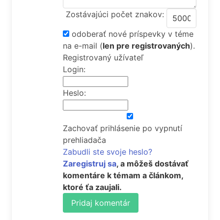
Zostávajúci počet znakov:
odoberať nové príspevky v téme
na e-mail
(
len pre registrovaných
).
Registrovaný užívateľ
Login:
Heslo:
Zachovať prihlásenie po vypnutí
prehliadača
Zabudli ste svoje heslo?
Zaregistruj sa
, a môžeš dostávať
komentáre k témam a článkom,
ktoré ťa zaujali.
Pridaj komentár