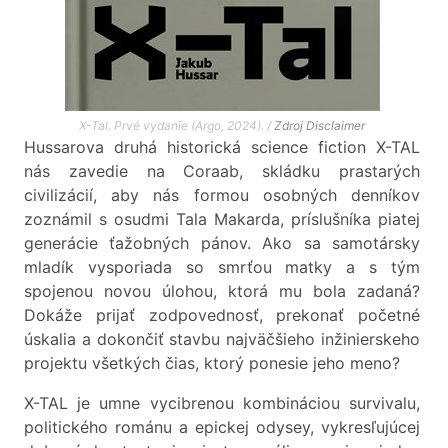
X-Tal. Prvé vydanie (Argo, 2024). /
Zdroj
Disclaimer
Hussarova druhá historická science fiction X-TAL
nás zavedie na Coraab, skládku prastarých
civilizácií, aby nás formou osobných denníkov
zoznámil s osudmi Tala Makarda, príslušníka piatej
generácie ťažobných pánov. Ako sa samotársky
mladík vysporiada so smrťou matky a s tým
spojenou novou úlohou, ktorá mu bola zadaná?
Dokáže prijať zodpovednosť, prekonať početné
úskalia a dokončiť stavbu najväčšieho inžinierskeho
projektu všetkých čias, ktorý ponesie jeho meno?
X-TAL je umne vycibrenou kombináciou survivalu,
politického románu a epickej odysey, vykresľujúcej