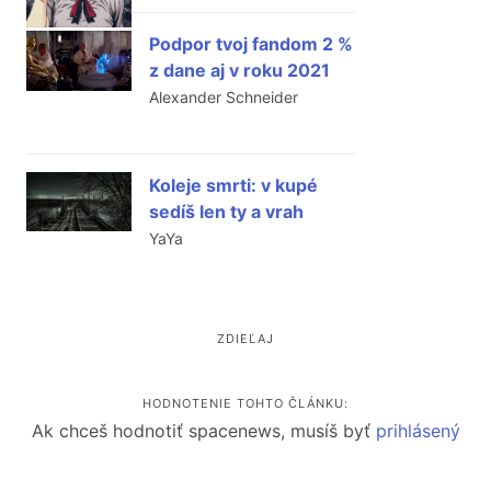
Podpor tvoj fandom 2 %
z dane aj v roku 2021
Alexander Schneider
Koleje smrti: v kupé
sedíš len ty a vrah
YaYa
ZDIEĽAJ
HODNOTENIE TOHTO ČLÁNKU:
Ak chceš hodnotiť spacenews, musíš byť
prihlásený