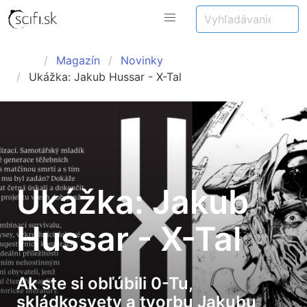
Magazín
Novinky
Ukážka: Jakub Hussar - X-Tal
Ukážka: Jakub
Hussar - X-Tal
Ak ste si obľúbili 0-Tu,
skládkosvety a tvorbu Jakubu