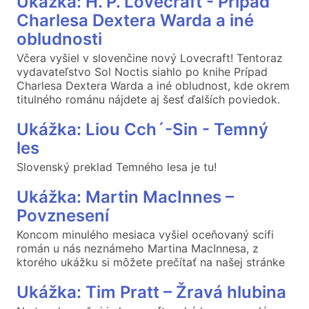
Ukážka: H. P. Lovecraft - Prípad
Charlesa Dextera Warda a iné
obludnosti
Včera vyšiel v slovenčine nový Lovecraft! Tentoraz
vydavateľstvo Sol Noctis siahlo po knihe Prípad
Charlesa Dextera Warda a iné obludnost, kde okrem
titulného románu nájdete aj šesť ďalších poviedok.
Ukážka: Liou Cch´-Sin - Temný
les
Slovenský preklad Temného lesa je tu!
Ukážka: Martin MacInnes –
Povznesení
Koncom minulého mesiaca vyšiel oceňovaný scifi
román u nás neznámeho Martina MacInnesa, z
ktorého ukážku si môžete prečítať na našej stránke
Ukážka: Tim Pratt – Žravá hlubina