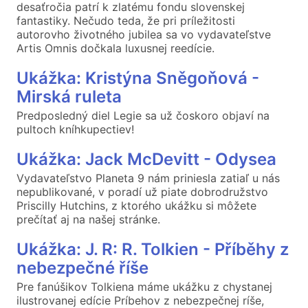
desaťročia patrí k zlatému fondu slovenskej
fantastiky. Nečudo teda, že pri príležitosti
autorovho životného jubilea sa vo vydavateľstve
Artis Omnis dočkala luxusnej reedície.
Ukážka: Kristýna Sněgoňová -
Mirská ruleta
Predposledný diel Legie sa už čoskoro objaví na
pultoch kníhkupectiev!
Ukážka: Jack McDevitt - Odysea
Vydavateľstvo Planeta 9 nám priniesla zatiaľ u nás
nepublikované, v poradí už piate dobrodružstvo
Priscilly Hutchins, z ktorého ukážku si môžete
prečítať aj na našej stránke.
Ukážka: J. R: R. Tolkien - Příběhy z
nebezpečné říše
Pre fanúšikov Tolkiena máme ukážku z chystanej
ilustrovanej edície Príbehov z nebezpečnej ríše,