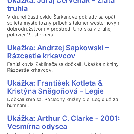
Ukážka: Juraj Červenák – Zlatá
truhla
V druhej časti cyklu Šarkanove poklady sa opäť
splieta mysteriózny príbeh s takmer westernovým
dobrodružstvom v prostredí Uhorska v druhej
polovici 19. storočia.
Ukážka: Andrzej Sapkowski –
Rázcestie krkavcov
Fanúšikovia Zaklínača sa dočkali! Ukážka z knihy
Rázcestie krkavcov!
Ukážka: František Kotleta &
Kristýna Sněgoňová – Legie
Dočkali sme sa! Posledný knižný diel Legie už za
humnami!
Ukážka: Arthur C. Clarke - 2001:
Vesmírna odysea