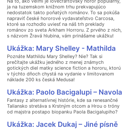
Na to, ako veľmi je lovecraftovský horor populárny,
ja na tuzemskom knižnom trhu prekvapujúco
nedostatok takto poňatých románov. To sa pokúša
napraviť české hororové vydavateľstvo Carcosa,
ktoré sa rozhodlo uviesť na náš trh preklady
románov zo sveta Arkham Horroru. Z prvého z nich,
s názvom Žravá hlubina, vám prinášame ukážku!
Ukážka: Mary Shelley - Mathilda
Poznáte Mathildu Mary Shelley? Nie? Tak si
prečítajte ukážku jedného z menej známych
gotických diel matky science fiction a hororu, ktorú
v týchto dňoch chystá na vydanie v limitovanom
náklade 200 ks česká Medusa!
Ukážka: Paolo Bacigalupi – Navola
Fantasy z alternatívnej histórie, kde sa renesančné
Taliansko stretáva s Krstným otcom a Hrou o tróny
od majstra postapo biopanku Paola Bacigalupiho?
Ukážka: Jacek Dukaj – Jiné písně