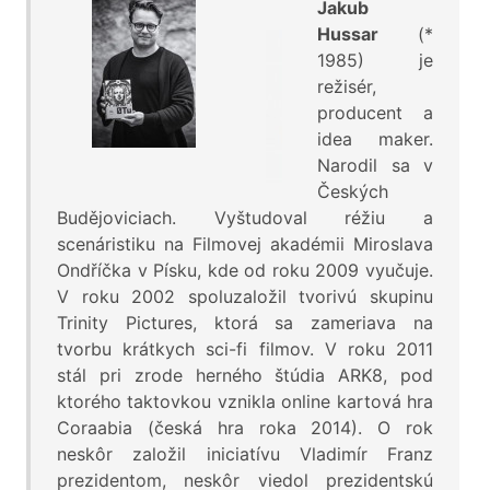
Jakub
Hussar
(*
1985) je
režisér,
producent a
idea maker.
Narodil sa v
Českých
Budějoviciach. Vyštudoval réžiu a
scenáristiku na Filmovej akadémii Miroslava
Ondříčka v Písku, kde od roku 2009 vyučuje.
V roku 2002 spoluzaložil tvorivú skupinu
Trinity Pictures, ktorá sa zameriava na
tvorbu krátkych sci-fi filmov. V roku 2011
stál pri zrode herného štúdia ARK8, pod
ktorého taktovkou vznikla online kartová hra
Coraabia (česká hra roka 2014). O rok
neskôr založil iniciatívu Vladimír Franz
prezidentom, neskôr viedol prezidentskú