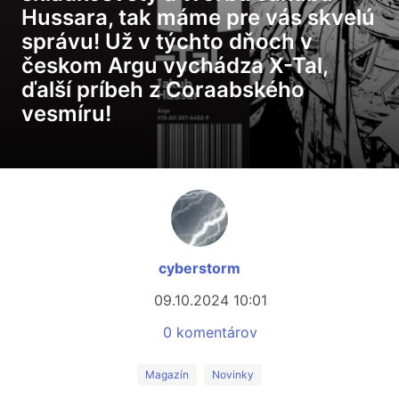
Hussara, tak máme pre vás skvelú
správu! Už v týchto dňoch v
českom Argu vychádza X-Tal,
ďalší príbeh z Coraabského
vesmíru!
cyberstorm
09.10.2024 10:01
0 komentárov
Magazín
Novinky