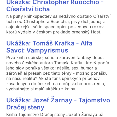
Ukážka: Christopher Ruocchio -
Císařství ticha
Na pulty kníhkupectiev sa nedávno dostalo Císařství
ticha od Christophera Ruocchia, prvý diel jednej z
najepickejšej série space opier posledných rokov,
ktorú vydalo v českom preklade brnenský Host.
Ukážka: Tomáš Krafka - Alfa
Savci: Vampyrismus
Prvá kniha upírskej série a zároveň fantasy debut
nového českého autora Tomáša Krafku, ktorý podľa
jeho slov ponúka všetko: násilie, sex, humor a
zároveň aj presah cez tieto témy - možno ponášku
na našu realitu? Ak ste fans upírskych príbehov
zasadených do českého a európskeho prostredia,
vychutnajte si malú ukážku z knihy.
Ukážka: Jozef Žarnay - Tajomstvo
Dračej steny
Kniha Tajomstvo Dračej steny Jozefa Žarnaya už