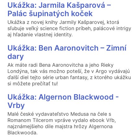
Ukážka: Jarmila Kašparová –
Palác šupinatých koček
Ukážka z novej knihy Jarmily Kašparovej, ktorá
sľubuje veľký science fiction príbeh, palácové intrigy
aj hľadanie vlastnej identity.
Ukážka: Ben Aaronovitch – Zimní
dary
Ak máte radi Bena Aaronovitcha a jeho Rieky
Londýna, tak vás možno poteší, že v Argo vydávajú
ďalší diel tejto série urban fantasy, z ktorého ukážku
si môžete prečítať tu!
Ukážka: Algernon Blackwood -
Vrby
Malé české vydavateľstvo Medusa na čele s
Romanom Tilcerom vpráve vydalo ebook Vŕb,
najznámejšieho dile majstra hrôzy Algernona
Blackwooda.