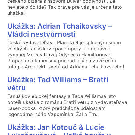
českého bizara s názvom Bulvár podivností. Že
neviete o čo ide? Tak práve pre vás je určená táto
ukážka!
Ukážka: Adrian Tchaikovsky –
Vládci nestvůrnosti
České vydavateľstvo Planeta 9 je splneným snom
všetkých fanúšikov space opery. Po nedávno
vydanej McDevittovej Odysee a Hamiltonovej
Propasti na konci snu prichádzajú so zavŕšením
trilógie Architekti svetů od Adriana Tchaikovskeho!
Ukážka: Tad Williams – Bratři
větru
Fanúšikov epickej fantasy a Tada Williamsa isto
poteší ukážka z románu Bratři větru z vydavateľstva
Laser-books, ktorý predchádza udalostiam
legendárnej série Vzpomínka, Žal a Trn.
Ukážka: Jan Kotouč & Lucie