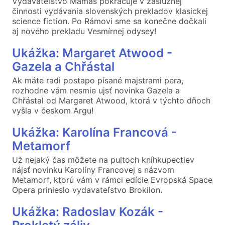
Vydavateľstvo Mamaš pokračuje v záslužnej
činnosti vydávania slovenských prekladov klasickej
science fiction. Po Rámovi sme sa konečne dočkali
aj nového prekladu Vesmírnej odysey!
Ukážka: Margaret Atwood -
Gazela a Chřástal
Ak máte radi postapo písané majstrami pera,
rozhodne vám nesmie ujsť novinka Gazela a
Chřástal od Margaret Atwood, ktorá v týchto dňoch
vyšla v českom Argu!
Ukážka: Karolína Francová -
Metamorf
Už nejaký čas môžete na pultoch kníhkupectiev
nájsť novinku Karolíny Francovej s názvom
Metamorf, ktorú vám v rámci edície Evropská Space
Opera prinieslo vydavateľstvo Brokilon.
Ukážka: Radoslav Kozák -