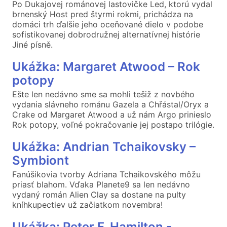
Po Dukajovej románovej lastovičke Led, ktorú vydal
brnenský Host pred štyrmi rokmi, prichádza na
domáci trh ďalšie jeho oceňované dielo v podobe
sofistikovanej dobrodružnej alternatívnej histórie
Jiné písně.
Ukážka: Margaret Atwood – Rok
potopy
Ešte len nedávno sme sa mohli tešiž z novbého
vydania slávneho románu Gazela a Chřástal/Oryx a
Crake od Margaret Atwood a už nám Argo prinieslo
Rok potopy, voľné pokračovanie jej postapo trilógie.
Ukážka: Andrian Tchaikovsky –
Symbiont
Fanúšikovia tvorby Adriana Tchaikovského môžu
priasť blahom. Vďaka Planete9 sa len nedávno
vydaný román Alien Clay sa dostane na pulty
kníhkupectiev už začiatkom novembra!
Ukážka: Peter F. Hamilton -