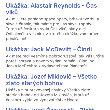
Ukážka: Alastair Reynolds - Čas
vlků
Ak milujete parádne space opery, britskú tvorbu a
skvelé čítanie, tak máme pre vás skvelú správu!
Triton už čoskoro vydá Čas vlků, piaty diel
Odhaleného vesmíru, z ktorého ukážku vám práve
prinášame!
Ukážka: Jack McDevitt – Čindi
Ak máte radi vesmírne dobrodružstvá, tak vás určite
poteší správa o novom vydaní románu Čindi od
Jacka McDevitta z vydavateľstva Planeta9!
Ukážka: Jozef Miklovič – Všetko
zlato starých bohov
Ukážka z pripravovanej novinky Všetko zlato
starých bohov od Jozefa Mikloviča, ktorá už
čoskoro vyjde vo vydavateľstve Hydra!