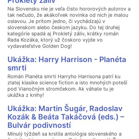
Prokletý záliv
Na Slovensku nie je veľa čisto hororových autorov a
tak nečudo, že akákoľvek novinka od nich je malou
oslavou. Je pritom jedno, či vychádzajú v
slovenskom alebo českom jazyku. Do tej druhej
kategórie spadá aj Prokletý záliv, krátky román
Rada Kozáka, ktorý už čoskoro vyjde vo
vydavateľstve Golden Dog!
Ukážka: Harry Harrison - Planéta
smrti
Román Planéta smrti Harryho Harrisona patrí ku
zlatej klasike science fiction a isto mnohých poteší
pod Vianočným stromčekom. Ak váhate tu je
ukážka z knihy!
Ukážka: Martin Šugár, Radoslav
Kozák & Beáta Takáčová (eds.) –
Bulvár podivností
Minulý týždeň sa krstila antológia slovenského a