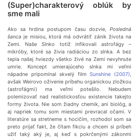
(Super)charakterový oblúk by
sme mali
Ako sa hrdina postupom času dozvie,
Posledná
šanca
je misiou, ktorá má odvrátiť zánik života na
Zemi. Naše Slnko totiž infikovali astrofágy –
mikróby, ktoré sa živia radiáciou zo slnka. A bez
tepla našej hviezdy všetko živé na Zemi nevyhnute
umrie. Koncept umierajúceho slnka mi veľmi
nápadne pripomínal skvelý film
Sunshine (2007)
,
avšak Weirovo oživenie príbehu organickou zložkou
(astrofágmi) ma veľmi potešilo. Nebudem
polemizovať nad realistickosťou existencie takejto
formy života. Nie som žiadny chemik, ani biológ, a
aj napriek tomu som miestami prevracal očami. V
literatúre sa stretneme s hocičím, rozhodol som sa
preto prijať fakt, že čítam fikciu a chcem si príbeh
užiť taký aký je, aj keď s pokrčenými zákonmi