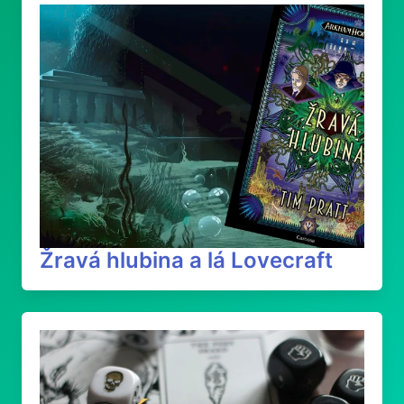
Žravá hlubina a lá Lovecraft