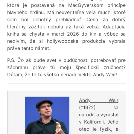
ktorá je postavená na MacGyverskom princípe
hlavného hrdinu. Má neuveriteľne veľa múch, ktoré
som bol ochotný prehliadnuť. Cena za dobrý
literárny zážitok nebola až taká veľká. Adaptácia
kniha sa chystá v marci 2026 do kín a vôbec sa
nedivím, že si hollywoodska produkcia vybrala
práve tento námet.
P.S. Čo ak bude svet v budúcnosti potrebovať pre
záchranu práve tú moju špecifickú zručnosť?
Dúfam, že to tu všetko neriadi niekto Andy Weir!
Andy Weir
(*1972) sa
narodil a vyrastal
v Kalifornii. Jeho
otec je fyzik, a