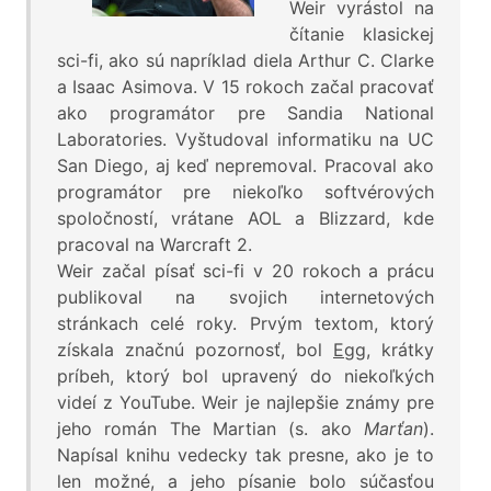
Weir vyrástol na
čítanie klasickej
sci-fi, ako sú napríklad diela Arthur C. Clarke
a Isaac Asimova. V 15 rokoch začal pracovať
ako programátor pre Sandia National
Laboratories. Vyštudoval informatiku na UC
San Diego, aj keď nepremoval. Pracoval ako
programátor pre niekoľko softvérových
spoločností, vrátane AOL a Blizzard, kde
pracoval na Warcraft 2.
Weir začal písať sci-fi v 20 rokoch a prácu
publikoval na svojich internetových
stránkach celé roky. Prvým textom, ktorý
získala značnú pozornosť, bol
Egg
, krátky
príbeh, ktorý bol upravený do niekoľkých
videí z YouTube. Weir je najlepšie známy pre
jeho román The Martian (s. ako
Marťan
).
Napísal knihu vedecky tak presne, ako je to
len možné, a jeho písanie bolo súčasťou