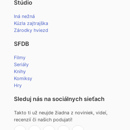
Štúdio
Iná nežná
Kúzla zajtrajška
Zárodky hviezd
SFDB
Filmy
Seriály
Knihy
Komiksy
Hry
Sleduj nás na sociálnych sieťach
Takto ti už neujde žiadna z noviniek, videí,
recenzií či našich podujatí!