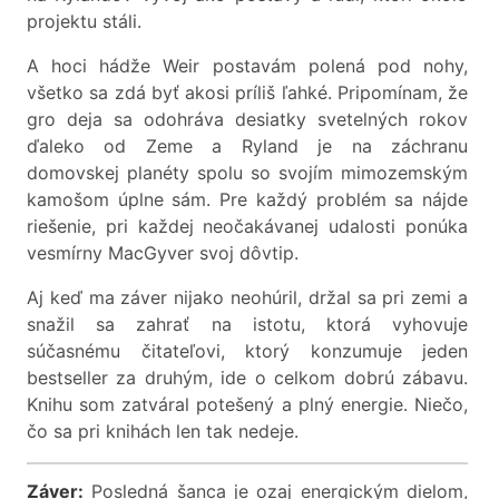
projektu stáli.
A hoci hádže Weir postavám polená pod nohy,
všetko sa zdá byť akosi príliš ľahké. Pripomínam, že
gro deja sa odohráva desiatky svetelných rokov
ďaleko od Zeme a Ryland je na záchranu
domovskej planéty spolu so svojím mimozemským
kamošom úplne sám. Pre každý problém sa nájde
riešenie, pri každej neočakávanej udalosti ponúka
vesmírny MacGyver svoj dôvtip.
Aj keď ma záver nijako neohúril, držal sa pri zemi a
snažil sa zahrať na istotu, ktorá vyhovuje
súčasnému čitateľovi, ktorý konzumuje jeden
bestseller za druhým, ide o celkom dobrú zábavu.
Knihu som zatváral potešený a plný energie. Niečo,
čo sa pri knihách len tak nedeje.
Záver:
Posledná šanca je ozaj energickým dielom,