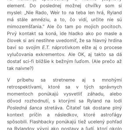
element. Do poslednej možnej chvíľky som si
myslel: „Nie Rado, Weir to na teba len hrá, Ryland
má stále amnéziu, a to, čo vidí, určite nie sú
mimozemšťania.“ Ale čo tam po mojich pocitoch.
Prvý kontakt sa koná, ide hladko ako po masle a
človek si ani nestihne uvedomiť, že sa hlavný hrdina
baví so svojím
E.T.
náprotivkom ešte aj o procese
vylučovania exkrementov. Ale OK, aj takto sa dá
dostať sci-fi bližšie k bežným ľuďom. (Ale prečo až
tak naivne?)
V príbehu sa stretneme aj s mnohými
retrospektívami, ktoré sa v tých správnych
momentoch ponúkajú vysvetliť záhadu, alebo
dôvod rozhodnutí, s ktorými sa Ryland na lodi
Posledná šanca
stretáva. Čitateľ tak dostane plný
kontext príčin a následkov, ktoré astrofágy
spôsobili. Flashbacky ponúkajú tiež ucelený pohľad
na Rylandov vývoj ako postavy a ľudí, ktorí okolo