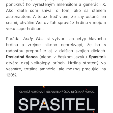
ponúknuť ho vyrasteným mileniálom a generácii X.
Ako dieťa som sníval o tom, ako sa stanem
astronautom. A teraz, keď viem, že sny ostanú len
snami, chválim Weirov ťah spraviť z hrdinu v mojom
veku superhrdinom.
Paráda,
Andy Weir
si vytvoril archetyp hlavného
hrdinu a zrejme nikoho neprekvapí, že ho s
radosťou prepoužije aj v ďalších svojich dielach.
Posledná šanca
(alebo v českom jazyku
Spasitel
)
otvára ozaj veľkolepý príbeh. Hrdina stratený vo
vesmíre, totálna amnézia, ale mozog pracujúci na
120%.