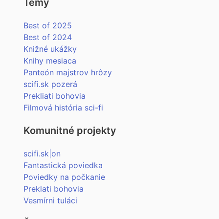
Témy
Best of 2025
Best of 2024
Knižné ukážky
Knihy mesiaca
Panteón majstrov hrôzy
scifi.sk pozerá
Prekliati bohovia
Filmová história sci-fi
Komunitné projekty
scifi.sk|on
Fantastická poviedka
Poviedky na počkanie
Preklati bohovia
Vesmírni tuláci