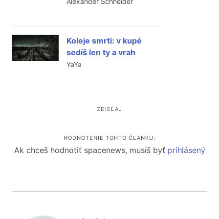
Alexander Schneider
Koleje smrti: v kupé
sedíš len ty a vrah
YaYa
ZDIEĽAJ
HODNOTENIE TOHTO ČLÁNKU:
Ak chceš hodnotiť spacenews, musíš byť
prihlásený