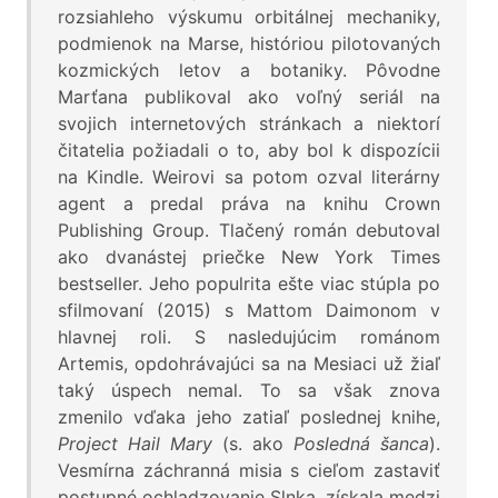
rozsiahleho výskumu orbitálnej mechaniky,
podmienok na Marse, históriou pilotovaných
kozmických letov a botaniky. Pôvodne
Marťana publikoval ako voľný seriál na
svojich internetových stránkach a niektorí
čitatelia požiadali o to, aby bol k dispozícii
na Kindle. Weirovi sa potom ozval literárny
agent a predal práva na knihu Crown
Publishing Group. Tlačený román debutoval
ako dvanástej priečke New York Times
bestseller. Jeho populrita ešte viac stúpla po
sfilmovaní (2015) s Mattom Daimonom v
hlavnej roli. S nasledujúcim románom
Artemis, opdohrávajúci sa na Mesiaci už žiaľ
taký úspech nemal. To sa však znova
zmenilo vďaka jeho zatiaľ poslednej knihe,
Project Hail Mary
(s. ako
Posledná šanca
).
Vesmírna záchranná misia s cieľom zastaviť
postupné ochladzovanie Slnka, získala medzi