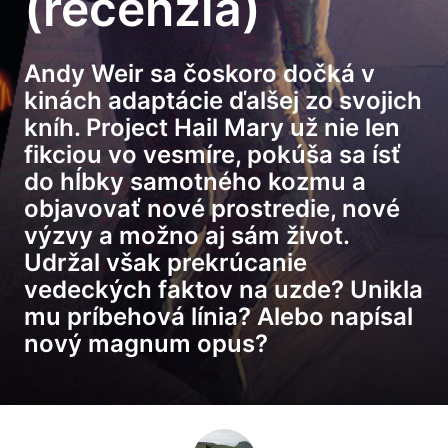
(recenzia)
Andy Weir sa čoskoro dočká v
kinách adaptácie ďalšej zo svojich
kníh. Project Hail Mary už nie len
fikciou vo vesmíre, pokúša sa ísť
do hĺbky samotného kozmu a
objavovať nové prostredie, nové
výzvy a možno aj sám život.
Udržal však prekrúcanie
vedeckých faktov na uzde? Unikla
mu príbehová línia? Alebo napísal
nový magnum opus?