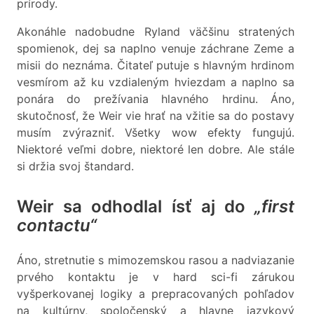
prírody.
Akonáhle nadobudne Ryland väčšinu stratených
spomienok, dej sa naplno venuje záchrane Zeme a
misii do neznáma. Čitateľ putuje s hlavným hrdinom
vesmírom až ku vzdialeným hviezdam a naplno sa
ponára do prežívania hlavného hrdinu. Áno,
skutočnosť, že Weir vie hrať na vžitie sa do postavy
musím zvýrazniť. Všetky wow efekty fungujú.
Niektoré veľmi dobre, niektoré len dobre. Ale stále
si držia svoj štandard.
Weir sa odhodlal ísť aj do
„first
contactu“
Áno, stretnutie s mimozemskou rasou a nadviazanie
prvého kontaktu je v hard sci-fi zárukou
vyšperkovanej logiky a prepracovaných pohľadov
na kultúrny, spoločenský a hlavne jazykový