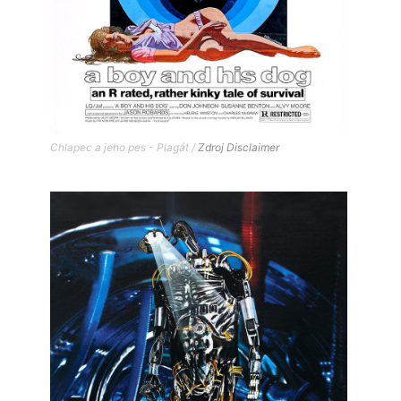
Chlapec a jeho pes - Plagát /
Zdroj
Disclaimer