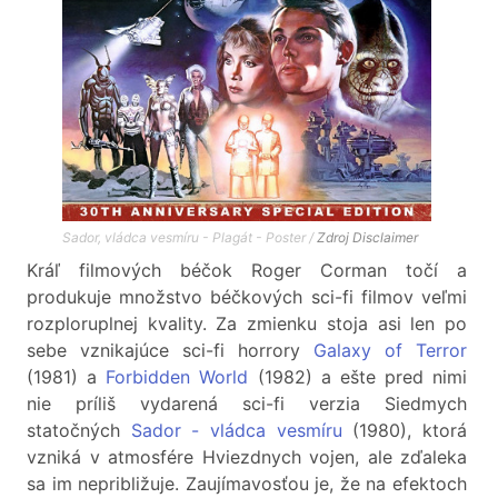
Sador, vládca vesmíru - Plagát - Poster /
Zdroj
Disclaimer
Kráľ filmových béčok Roger Corman točí a
produkuje množstvo béčkových sci-fi filmov veľmi
rozploruplnej kvality. Za zmienku stoja asi len po
sebe vznikajúce sci-fi horrory
Galaxy of Terror
(1981) a
Forbidden World
(1982) a ešte pred nimi
nie príliš vydarená sci-fi verzia Siedmych
statočných
Sador - vládca vesmíru
(1980), ktorá
vzniká v atmosfére Hviezdnych vojen, ale zďaleka
sa im nepribližuje. Zaujímavosťou je, že na efektoch