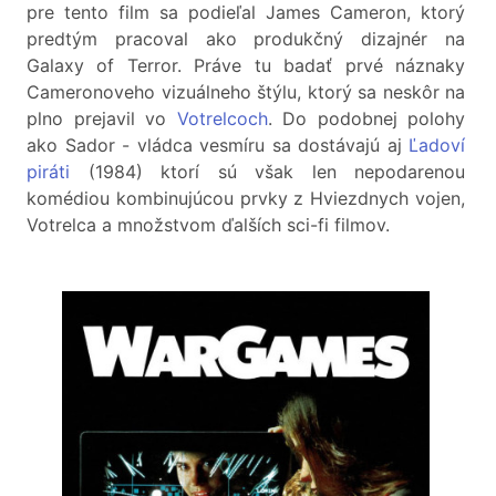
pre tento film sa podieľal James Cameron, ktorý
predtým pracoval ako produkčný dizajnér na
Galaxy of Terror. Práve tu badať prvé náznaky
Cameronoveho vizuálneho štýlu, ktorý sa neskôr na
plno prejavil vo
Votrelcoch
. Do podobnej polohy
ako Sador - vládca vesmíru sa dostávajú aj
Ľadoví
piráti
(1984) ktorí sú však len nepodarenou
komédiou kombinujúcou prvky z Hviezdnych vojen,
Votrelca a množstvom ďalších sci-fi filmov.