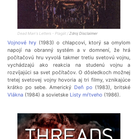
Dead Man's Letters - Plagát /
Zdroj
Disclaimer
Vojnové hry
(1983) o chlapcovi, ktorý sa omylom
napojí na obranný systém a v domnení, že hrá
počítačovú hru vyvolá takmer tretiu svetovú vojnu,
vychádzajú ako reakcia na studenú vojnu a
rozvíjajúci sa svet počítačov. O dôsledkoch možnej
tretej svetovej vojny hovoria aj tri filmy, vznikajúce
krátko po sebe. Americký
Deň po
(1983), britské
Vlákna
(1984) a sovietske
Listy mŕtveho
(1986).