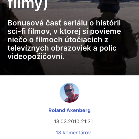
filmy)
Bonusová časť seriálu o histórii
sci-fi filmov, v ktorej si povieme
niečo o filmoch útočiacich z
televíznych obrazoviek a políc
videopožičovní.
Roland Axenberg
13.03.2010 21:31
13 komentárov