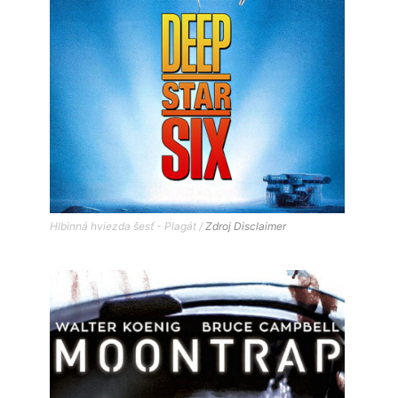
Hlbinná hviezda šesť - Plagát /
Zdroj
Disclaimer