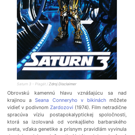
Saturn 3 - Plagát /
Zdroj
Disclaimer
Obrovskú kamennú hlavu vznášajúcu sa nad
krajinou a
Seana Conneryho v bikinách
môžete
vidieť v podivnom
Zardozovi
(1974). Film netradične
spracúva víziu postapokalyptickej spoločnosti,
ktorá sa izolovaná od vonkajšieho barbarského
sveta, vďaka genetike a prísnym pravidlám vyvinula