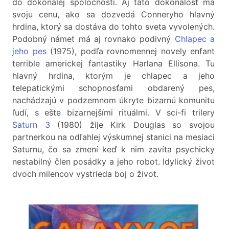
do dokonalej spoločnosti. Aj táto dokonalosť má
svoju cenu, ako sa dozvedá Conneryho hlavný
hrdina, ktorý sa dostáva do tohto sveta vyvolených.
Podobný námet má aj rovnako podivný
Chlapec a
jeho pes
(1975), podľa rovnomennej novely enfant
terrible americkej fantastiky Harlana Ellisona. Tu
hlavný hrdina, ktorým je chlapec a jeho
telepatickými schopnosťami obdarený pes,
nachádzajú v podzemnom úkryte bizarnú komunitu
ľudí, s ešte bizarnejšími rituálmi. V sci-fi trilery
Saturn 3
(1980) žije Kirk Douglas so svojou
partnerkou na odľahlej výskumnej stanici na mesiaci
Saturnu, čo sa zmení keď k nim zavíta psychicky
nestabilný člen posádky a jeho robot. Idylický život
dvoch milencov vystrieda boj o život.