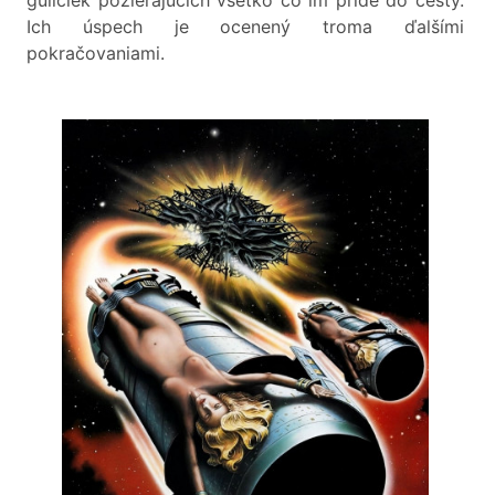
guličiek požierajúcich všetko čo im príde do cesty.
Ich úspech je ocenený troma ďalšími
pokračovaniami.