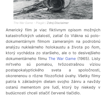
The War Game - Plagát /
Zdroj
Disclaimer
Americký film je viac fiktívnym opisom možných
katastrofických udalostí, zatiaľ čo Vlákna sú polo-
dokumentárnym filmom zameraným na podrobnú
analýzu nukleárneho holokaustu a života po ňom,
ktorý vychádza zo staršieho, ale o to desivejšieho
dokumentárneho filmu
The War Game
(1965). Listy
mŕtveho sú pomalou, hrôzostrašnou víziou
postapokalyptického sveta a spoločnosti,
okorenenou o rôzne filozofické úvahy. Všetky filmy
patria k základným dielam svojho žánru a navždy
ostanú mementom pre ľudí, ktorý by niekedy v
budúcnosti chceli stlačiť červené tlačidlo.