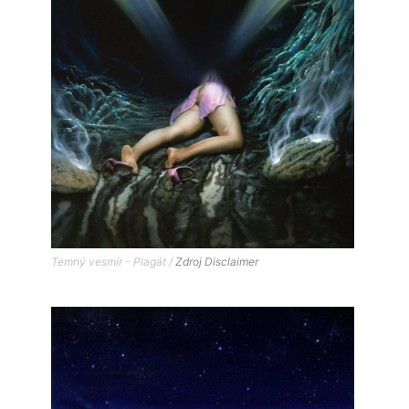
Temný vesmír - Plagát /
Zdroj
Disclaimer