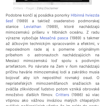
Critters - Plagát /
Zdroj
Disclaimer
Podobne končí aj posádka ponorky
Hlbinná hviezda
šesť
(1989) a taktiež osadenstvo podmorskej
stanice
Leviathan
(1989), ktoré nachádzajú
mimozemskú príšeru v hlbinách oceánu. Z radu
výrazne vybočuje
Mesačná pasca
(1989) s takmer
až áčkovým technickým spracovaním a efektmi, v
neposlednom rade aj s pomerne originálnym
príbehom o astronautoch nachádzajúcich na
Mesiaci mimozemskú loď spolu s podivným
artefaktom. Po návrate na Zem v ňom nachádzajú
príčinu havárie mimozemskej lodi a zakrátko musia
bojovať aby ich nepostihol rovnaký osud. O
nepriateľských mimozemšťanoch snažiacich sa
zväčša zlikvidovať ľudstvo potom vzniká obrovské
množstvo ďalších filmov.
Critters
(1986) sú viac
vtipnou ako vážnou inváziou malých chlapatých