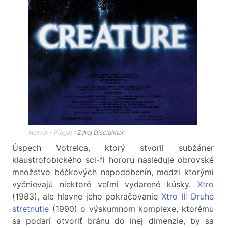
Netvor - Plagát /
Zdroj
Disclaimer
Úspech Votrelca, ktorý stvoril subžáner
klaustrofobického sci-fi hororu nasleduje obrovské
množstvo béčkových napodobenín, medzi ktorými
vyčnievajú niektoré veľmi vydarené kúsky.
Xtro
(1983), ale hlavne jeho pokračovanie
Xtro II: Druhé
stretnutie
(1990) o výskumnom komplexe, ktorému
sa podarí otvoriť bránu do inej dimenzie, by sa