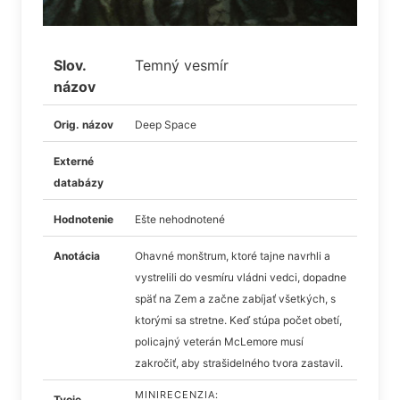
Slov.
Temný vesmír
názov
Orig. názov
Deep Space
Externé
databázy
Hodnotenie
Ešte nehodnotené
Anotácia
Ohavné monštrum, ktoré tajne navrhli a
vystrelili do vesmíru vládni vedci, dopadne
späť na Zem a začne zabíjať všetkých, s
ktorými sa stretne. Keď stúpa počet obetí,
policajný veterán McLemore musí
zakročiť, aby strašidelného tvora zastavil.
MINIRECENZIA:
Tvoje