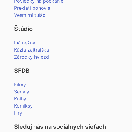
Poviedky na počkanie
Preklati bohovia
Vesmírni tuláci
Štúdio
Iná nežná
Kúzla zajtrajška
Zárodky hviezd
SFDB
Filmy
Seriály
Knihy
Komiksy
Hry
Sleduj nás na sociálnych sieťach