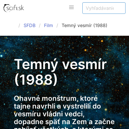
SFDB
Film
Temný vesmír (1988)
Temný vesmír
(1988)
Ohavné monštrum, ktoré
tajne navrhli a vystrelili do
vesmíru vládni vedci,
dopadne späť na Zem a začne