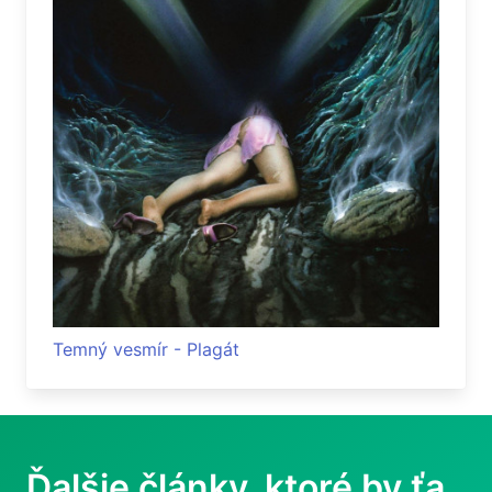
Temný vesmír - Plagát
Ďalšie články, ktoré by ťa