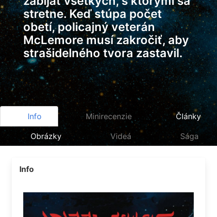
zabíjať všetkých, s ktorými sa
stretne. Keď stúpa počet
obetí, policajný veterán
McLemore musí zakročiť, aby
strašidelného tvora zastavil.
Info
Minirecenzie
Články
Obrázky
Videá
Sága
Info