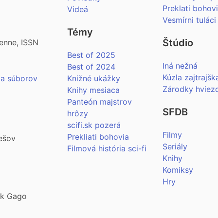
Preklati bohov
Videá
Vesmírni tuláci
Témy
Štúdio
enne, ISSN
Best of 2025
Iná nežná
Best of 2024
Kúzla zajtrajšk
ia súborov
Knižné ukážky
Zárodky hviez
Knihy mesiaca
Panteón majstrov
SFDB
hrôzy
scifi.sk pozerá
Filmy
Prekliati bohovia
ešov
Seriály
Filmová história sci-fi
Knihy
Komiksy
Hry
šek Gago