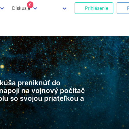
0
Diskusie
Prihlásenie
okúša preniknúť do
napojí na vojnový počítač
lu so svojou priateľkou a