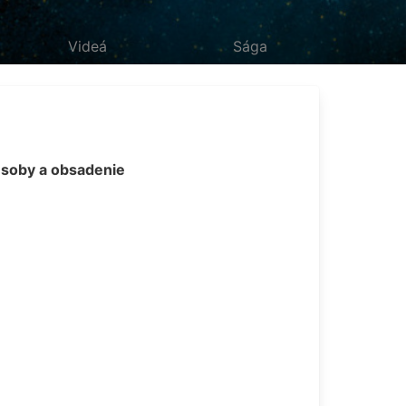
Videá
Sága
soby a obsadenie