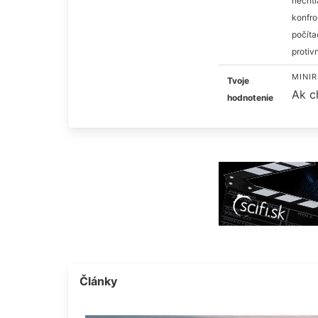
nechti
konfro
počíta
protiv
MINIR
Tvoje
Ak c
hodnotenie
Články