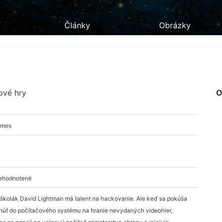
Články
Obrázky
ové hry
O
ames
nehodnotené
školák David Lightman má talent na hackovanie. Ale keď sa pokúša
núť do počítačového systému na hranie nevydaných videohier,