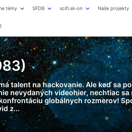
ne témy
SFDB
scifi.sk-on
Naše projekty
)
983)
má talent na hackovanie. Ale keď sa p
ie nevydaných videohier, nechtiac sa 
e konfrontáciu globálnych rozmerov! Spo
d z...