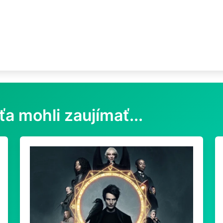
ťa mohli zaujímať...