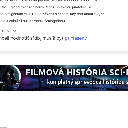
ac sa napojí na vojnový počítač ministerstva obrany a iniciuje
ntáciu globálnych rozmerov! Spolu so svojou priateľkou a
čovým géniom musí David závodiť s časom, aby prekabátil svojho
níka a zabránil nukleárnemu Armagedonu.
ECENZIA:
hceš hodnotiť sfdb, musíš byť
prihlásený