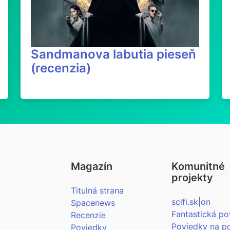
Sandmanova labutia pieseň
(recenzia)
Magazín
Komunitné
projekty
Titulná strana
scifi.sk|on
Spacenews
Fantastická po
Recenzie
Poviedky na p
Poviedky