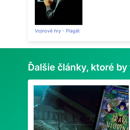
Vojnové hry - Plagát
Ďalšie články, ktoré by 