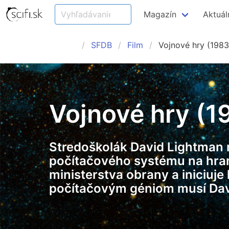
Magazín
Aktuál
SFDB
Film
Vojnové hry (1983
Vojnové hry (1
Stredoškolák David Lightman 
počítačového systému na hran
ministerstva obrany a iniciuj
počítačovým géniom musí Davi