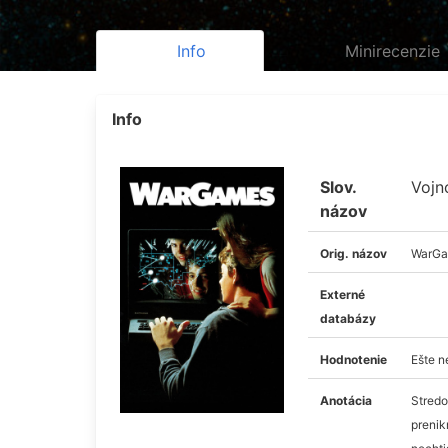
Info
Minirecenzie
Info
Slov.
Vojn
názov
Orig. názov
WarG
Externé
databázy
Hodnotenie
Ešte 
Anotácia
Stredo
prenik