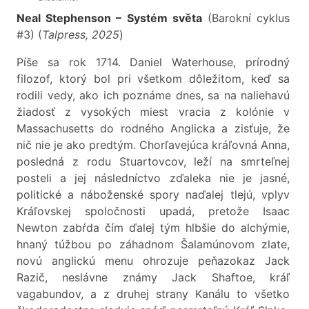
Neal Stephenson – Systém světa
(Barokní cyklus
#3) (
Talpress, 2025
)
Píše sa rok 1714. Daniel Waterhouse, prírodný
filozof, ktorý bol pri všetkom dôležitom, keď sa
rodili vedy, ako ich poznáme dnes, sa na naliehavú
žiadosť z vysokých miest vracia z kolónie v
Massachusetts do rodného Anglicka a zisťuje, že
nič nie je ako predtým. Chorľavejúca kráľovná Anna,
posledná z rodu Stuartovcov, leží na smrteľnej
posteli a jej následníctvo zďaleka nie je jasné,
politické a náboženské spory naďalej tlejú, vplyv
Kráľovskej spoločnosti upadá, pretože Isaac
Newton zabŕda čím ďalej tým hlbšie do alchýmie,
hnaný túžbou po záhadnom Šalamúnovom zlate,
novú anglickú menu ohrozuje peňazokaz Jack
Razič, neslávne známy Jack Shaftoe, kráľ
vagabundov, a z druhej strany Kanálu to všetko