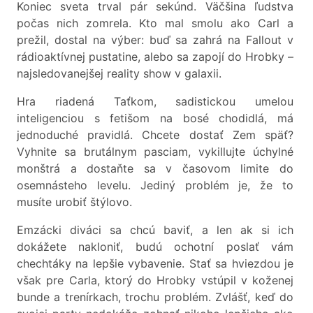
Koniec sveta trval pár sekúnd. Väčšina ľudstva
počas nich zomrela. Kto mal smolu ako Carl a
prežil, dostal na výber: buď sa zahrá na Fallout v
rádioaktívnej pustatine, alebo sa zapojí do Hrobky –
najsledovanejšej reality show v galaxii.
Hra riadená Taťkom, sadistickou umelou
inteligenciou s fetišom na bosé chodidlá, má
jednoduché pravidlá. Chcete dostať Zem späť?
Vyhnite sa brutálnym pasciam, vykillujte úchylné
monštrá a dostaňte sa v časovom limite do
osemnásteho levelu. Jediný problém je, že to
musíte urobiť štýlovo.
Emzácki diváci sa chcú baviť, a len ak si ich
dokážete nakloniť, budú ochotní poslať vám
chechtáky na lepšie vybavenie. Stať sa hviezdou je
však pre Carla, ktorý do Hrobky vstúpil v koženej
bunde a trenírkach, trochu problém. Zvlášť, keď do