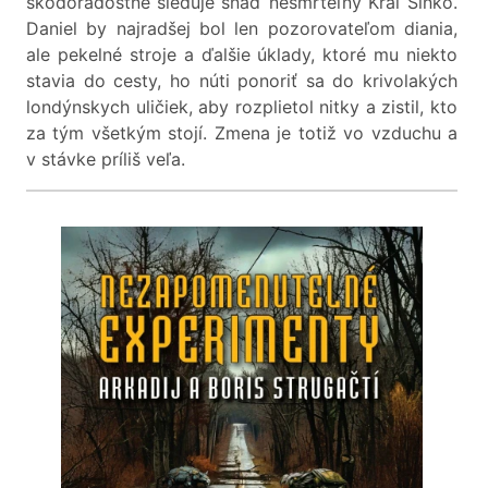
škodoradostne sleduje snáď nesmrteľný Kráľ Slnko.
Daniel by najradšej bol len pozorovateľom diania,
ale pekelné stroje a ďalšie úklady, ktoré mu niekto
stavia do cesty, ho núti ponoriť sa do krivolakých
londýnskych uličiek, aby rozplietol nitky a zistil, kto
za tým všetkým stojí. Zmena je totiž vo vzduchu a
v stávke príliš veľa.