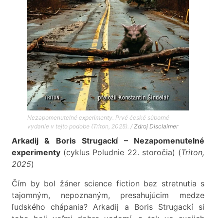
Nezapomenutelné experimenty. Prvé české súborné
vydanie v tejto podobe (Triton, 2025). /
Zdroj
Disclaimer
Arkadij & Boris Strugackí – Nezapomenutelné
experimenty
(cyklus Poludnie 22. storočia) (
Triton,
2025
)
Čím by bol žáner science fiction bez stretnutia s
tajomným, nepoznaným, presahujúcim medze
ľudského chápania? Arkadij a Boris Strugackí si