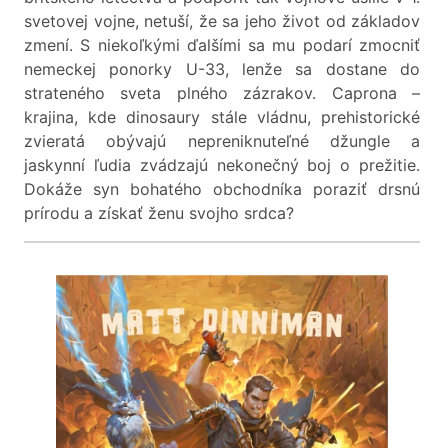
svetovej vojne, netuší, že sa jeho život od základov
zmení. S niekoľkými ďalšími sa mu podarí zmocniť
nemeckej ponorky U-33, lenže sa dostane do
strateného sveta plného zázrakov. Caprona –
krajina, kde dinosaury stále vládnu, prehistorické
zvieratá obývajú nepreniknuteľné džungle a
jaskynní ľudia zvádzajú nekonečný boj o prežitie.
Dokáže syn bohatého obchodníka poraziť drsnú
prírodu a získať ženu svojho srdca?