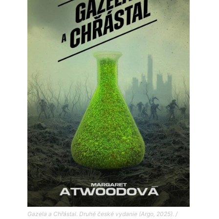
Gazela a Chřástal. Druhé české vydanie (Argo, 2025). /