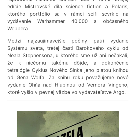
edície Mistrovské díla science fiction a Polaris,
ktorého portfólio sa v rámci scifi scvrklo na
vydávanie Warhammer 40.000 a občasného
Webbera.
Medzi najzaujímavejšie počiny patrí vydanie
Systému sveta, tretej časti Barokového cyklu od
Neala Stephensona, u ktorého sme už ani nečakali,
že k niečomu takému dôjde, a dokončenie
tetralógie Cyklus Nového Slnka jeho piatou knihou
od Gena Wolfa. Za knihu roku považujeme nové
vydanie Ohňa nad Hlubinou od Vernora Vingeho,
ktoré vyšlo v pevnej väzbe vo vydavateľstve Argo.