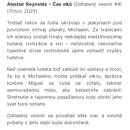
Alastair Reynolds – Čas vlků
(Odhalený vesmír #4)
(
Triton, 2025
)
Tridsať rokov sa ľudia ukrývajú v jaskyniach pod
povrchom mŕtvej planéty Michaelin. Za hranicami
ich sústavy zostali trosky niekdajšej medzihviezdnej
ľudskej civilizácie a vlci – neľútostné, nekonečne
trpezlivé stroje rozhodnuté úplne vyhladiť zvyšky
ľudstva.
Keď osamelá ľudská loď zablúdi do sústavy a hrozí,
že by k Michaelinu mohla prilákať vlkov, správca
kolónie Miguel sa vydá na zúfalú, takmer
samovražednú misiu, aby katastrofe zabránil.
Stretnutie s tajomnou pasažierkou lode obráti jeho
svet hore nohami.
Odhalený vesmír sa poodhalí ešte viac a mnohé
príbehy z jeho dejín budú dokončené.