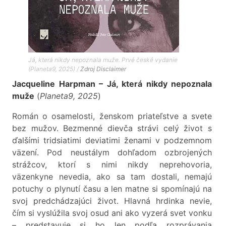
Já, která nikdy nepoznala muže. Prvé české vydanie
(Planeta9, 2025) /
Zdroj
Disclaimer
Jacqueline Harpman – Já, která nikdy nepoznala
muže
(
Planeta9, 2025
)
Román o osamelosti, ženskom priateľstve a svete
bez mužov. Bezmenné dievča strávi celý život s
ďalšími tridsiatimi deviatimi ženami v podzemnom
väzení. Pod neustálym dohľadom ozbrojených
strážcov, ktorí s nimi nikdy neprehovoria,
väzenkyne nevedia, ako sa tam dostali, nemajú
potuchy o plynutí času a len matne si spomínajú na
svoj predchádzajúci život. Hlavná hrdinka nevie,
čím si vyslúžila svoj osud ani ako vyzerá svet vonku
– predstavuje si ho len podľa rozprávania