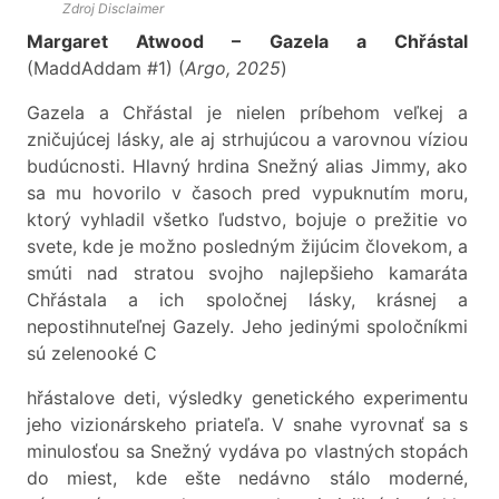
Zdroj
Disclaimer
Margaret Atwood – Gazela a Chřástal
(MaddAddam #1) (
Argo, 2025
)
Gazela a Chřástal je nielen príbehom veľkej a
zničujúcej lásky, ale aj strhujúcou a varovnou víziou
budúcnosti. Hlavný hrdina Snežný alias Jimmy, ako
sa mu hovorilo v časoch pred vypuknutím moru,
ktorý vyhladil všetko ľudstvo, bojuje o prežitie vo
svete, kde je možno posledným žijúcim človekom, a
smúti nad stratou svojho najlepšieho kamaráta
Chřástala a ich spoločnej lásky, krásnej a
nepostihnuteľnej Gazely. Jeho jedinými spoločníkmi
sú zelenooké C
hřástalove deti, výsledky genetického experimentu
jeho vizionárskeho priateľa. V snahe vyrovnať sa s
minulosťou sa Snežný vydáva po vlastných stopách
do miest, kde ešte nedávno stálo moderné,