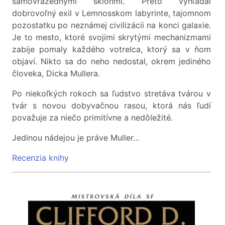
samovražednými sklonmi. Preto vyhľadal
dobrovoľný exil v Lemnosskom labyrinte, tajomnom
pozostatku po neznámej civilizácii na konci galaxie.
Je to mesto, ktoré svojimi skrytými mechanizmami
zabije pomaly každého votrelca, ktorý sa v ňom
objaví. Nikto sa do neho nedostal, okrem jediného
človeka, Dicka Mullera.
Po niekoľkých rokoch sa ľudstvo stretáva tvárou v
tvár s novou dobyvačnou rasou, ktorá nás ľudí
považuje za niečo primitívne a nedôležité.
Jedinou nádejou je práve Muller…
Recenzia knihy