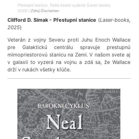
Přestupní stanice. Tretie české vydanie (Laser-books,
2025) /
Zdroj
Disclaimer
Clifford D. Simak - Přestupní stanice
(
Laser-books,
2025
)
Veterán z vojny Severu proti Juhu Enoch Wallace
pre Galaktickú centrálu spravuje prestupnú
mimopriestorovú stanicu na Zemi. V našom svete aj
v galaxii to vyzerá na vojnu a zdá sa, že Wallace
drží v rukách všetky kľúče.