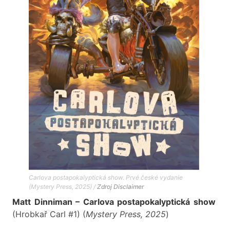
Carlova postapokalyptická show. Prvé české vydanie
(Mystery Press, 2025) /
Zdroj
Disclaimer
Matt Dinniman – Carlova postapokalyptická show
(Hrobkař Carl #1) (
Mystery Press, 2025
)