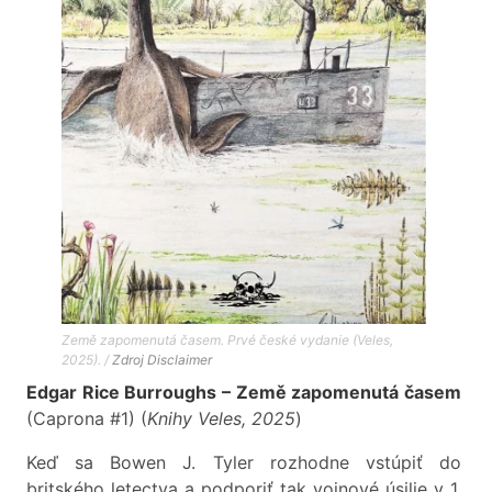
Země zapomenutá časem. Prvé české vydanie (Veles,
2025). /
Zdroj
Disclaimer
Edgar Rice Burroughs – Země zapomenutá časem
(Caprona #1) (
Knihy Veles, 2025
)
Keď sa Bowen J. Tyler rozhodne vstúpiť do
britského letectva a podporiť tak vojnové úsilie v 1.