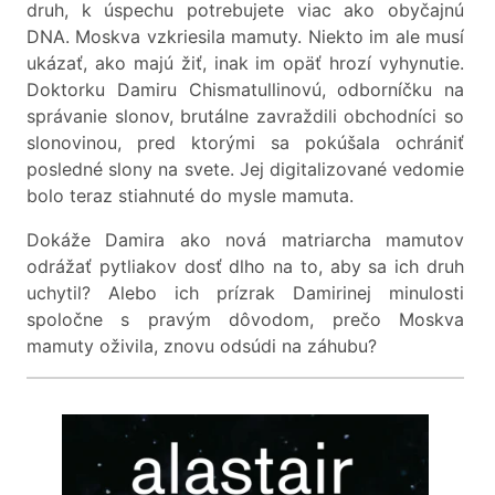
druh, k úspechu potrebujete viac ako obyčajnú
DNA. Moskva vzkriesila mamuty. Niekto im ale musí
ukázať, ako majú žiť, inak im opäť hrozí vyhynutie.
Doktorku Damiru Chismatullinovú, odborníčku na
správanie slonov, brutálne zavraždili obchodníci so
slonovinou, pred ktorými sa pokúšala ochrániť
posledné slony na svete. Jej digitalizované vedomie
bolo teraz stiahnuté do mysle mamuta.
Dokáže Damira ako nová matriarcha mamutov
odrážať pytliakov dosť dlho na to, aby sa ich druh
uchytil? Alebo ich prízrak Damirinej minulosti
spoločne s pravým dôvodom, prečo Moskva
mamuty oživila, znovu odsúdi na záhubu?