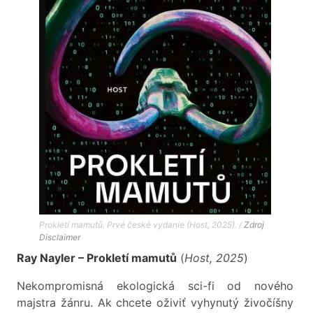
Prokletí mamutů. Prvé české vydanie (Host, 2025). /
Zdroj
Disclaimer
Ray Nayler – Prokletí mamutů
(
Host, 2025
)
Nekompromisná ekologická sci-fi od nového
majstra žánru. Ak chcete oživiť vyhynutý živočíšny