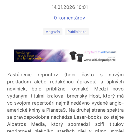
14.01.2026 10:01
0 komentárov
Magazín
Publicistika
Zastúpenie reprintov (hoci často s novým
prekladom alebo redakčnou úpravou) a úplných
noviniek, bolo približne rovnaké. Medzi novo
vydanými titulmi kraľoval brnenský Host, ktorý má
vo svojom repertoári najmä nedávno vydané anglo-
americké knihy a Planeta9. Na druhej strane spektra
sa pravdepodobne nachádza Laser-books zo stajne
Albatros Media, ktorý spomedzi scifi titulov
reprintoval niekoľko starších diel v rámci svojej