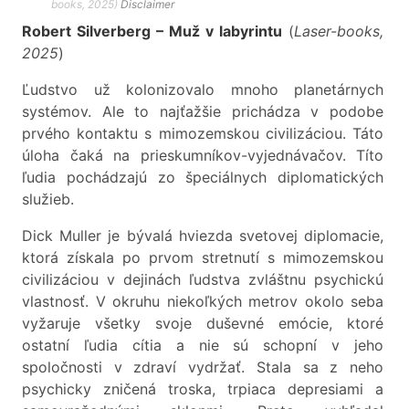
books, 2025)
Disclaimer
Robert Silverberg – Muž v labyrintu
(
Laser-books,
2025
)
Ľudstvo už kolonizovalo mnoho planetárnych
systémov. Ale to najťažšie prichádza v podobe
prvého kontaktu s mimozemskou civilizáciou. Táto
úloha čaká na prieskumníkov-vyjednávačov. Títo
ľudia pochádzajú zo špeciálnych diplomatických
služieb.
Dick Muller je bývalá hviezda svetovej diplomacie,
ktorá získala po prvom stretnutí s mimozemskou
civilizáciou v dejinách ľudstva zvláštnu psychickú
vlastnosť. V okruhu niekoľkých metrov okolo seba
vyžaruje všetky svoje duševné emócie, ktoré
ostatní ľudia cítia a nie sú schopní v jeho
spoločnosti v zdraví vydržať. Stala sa z neho
psychicky zničená troska, trpiaca depresiami a