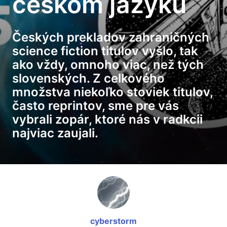
českom jazyku
Českých prekladov zahraničných
science fiction titulov vyšlo, tak
ako vždy, omnoho viac, než tých
slovenských. Z celkového
množstva niekoľko stoviek titulov,
často reprintov, sme pre vás
vybrali zopár, ktoré nás v radkcii
najviac zaujali.
cyberstorm