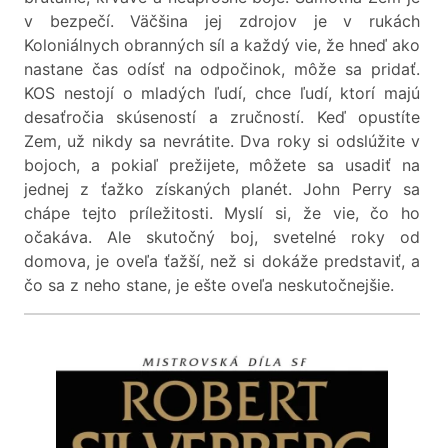
v bezpečí. Väčšina jej zdrojov je v rukách
Koloniálnych obranných síl a každý vie, že hneď ako
nastane čas odísť na odpočinok, môže sa pridať.
KOS nestojí o mladých ľudí, chce ľudí, ktorí majú
desaťročia skúseností a zručností. Keď opustíte
Zem, už nikdy sa nevrátite. Dva roky si odslúžite v
bojoch, a pokiaľ prežijete, môžete sa usadiť na
jednej z ťažko získaných planét. John Perry sa
chápe tejto príležitosti. Myslí si, že vie, čo ho
očakáva. Ale skutočný boj, svetelné roky od
domova, je oveľa ťažší, než si dokáže predstaviť, a
čo sa z neho stane, je ešte oveľa neskutočnejšie.