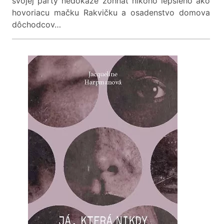
svojej party nedokáže zohnať nikoho lepšieho ako
hovoriacu mačku Rakvičku a osadenstvo domova
dôchodcov…