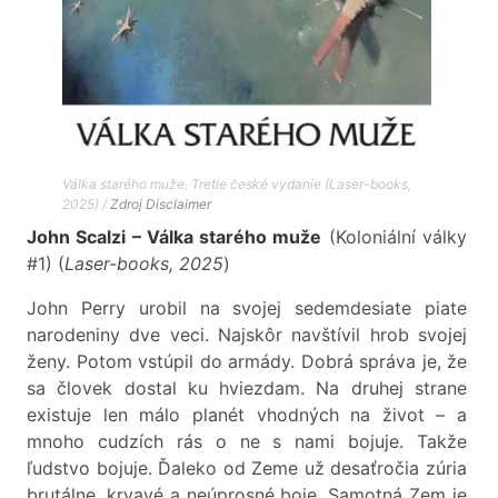
Válka starého muže. Tretie české vydanie (Laser-books,
2025) /
Zdroj
Disclaimer
John Scalzi – Válka starého muže
(Koloniální války
#1) (
Laser-books, 2025
)
John Perry urobil na svojej sedemdesiate piate
narodeniny dve veci. Najskôr navštívil hrob svojej
ženy. Potom vstúpil do armády. Dobrá správa je, že
sa človek dostal ku hviezdam. Na druhej strane
existuje len málo planét vhodných na život – a
mnoho cudzích rás o ne s nami bojuje. Takže
ľudstvo bojuje. Ďaleko od Zeme už desaťročia zúria
brutálne, krvavé a neúprosné boje. Samotná Zem je