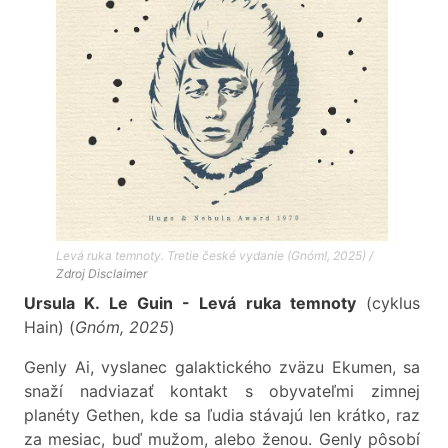
Levá ruka temnoty. Tretie české vydanie (Gnóm!, 2025) /
Zdroj
Disclaimer
Ursula K. Le Guin - Levá ruka temnoty
(cyklus
Hain) (
Gnóm, 2025
)
Genly Ai, vyslanec galaktického zväzu Ekumen, sa
snaží nadviazať kontakt s obyvateľmi zimnej
planéty Gethen, kde sa ľudia stávajú len krátko, raz
za mesiac, buď mužom, alebo ženou. Genly pôsobí