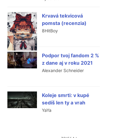
Krvavá tekvicová
pomsta (recenzia)
8HitBoy
Podpor tvoj fandom 2 %
z dane aj v roku 2021
Alexander Schneider
Koleje smrti: v kupé
sedíš len ty a vrah
YaYa