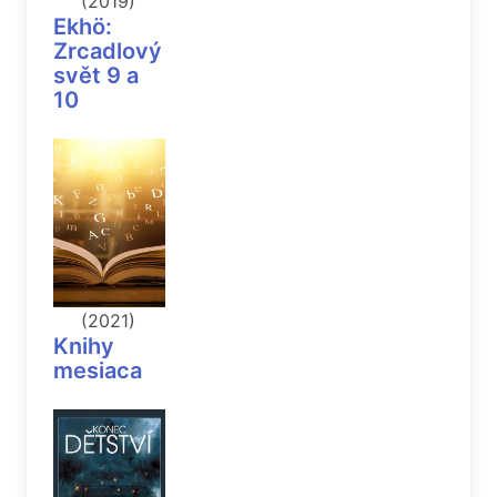
(2019)
Ekhö:
Zrcadlový
svět 9 a
10
(2021)
Knihy
mesiaca