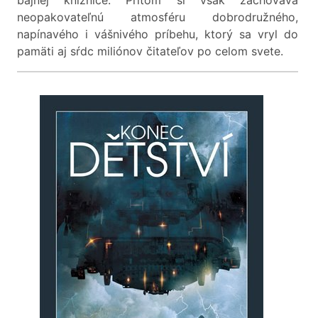
bájnej knižnice. Pritom si však zachováva
neopakovateľnú atmosféru dobrodružného,
napínavého i vášnivého príbehu, ktorý sa vryl do
pamäti aj sŕdc miliónov čitateľov po celom svete.