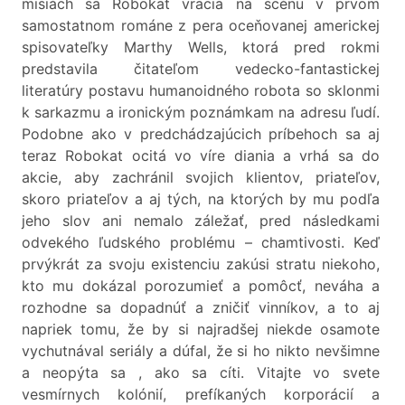
misiách sa Robokat vracia na scénu v prvom
samostatnom románe z pera oceňovanej americkej
spisovateľky Marthy Wells, ktorá pred rokmi
predstavila čitateľom vedecko-fantastickej
literatúry postavu humanoidného robota so sklonmi
k sarkazmu a ironickým poznámkam na adresu ľudí.
Podobne ako v predchádzajúcich príbehoch sa aj
teraz Robokat ocitá vo víre diania a vrhá sa do
akcie, aby zachránil svojich klientov, priateľov,
skoro priateľov a aj tých, na ktorých by mu podľa
jeho slov ani nemalo záležať, pred následkami
odvekého ľudského problému – chamtivosti. Keď
prvýkrát za svoju existenciu zakúsi stratu niekoho,
kto mu dokázal porozumieť a pomôcť, neváha a
rozhodne sa dopadnúť a zničiť vinníkov, a to aj
napriek tomu, že by si najradšej niekde osamote
vychutnával seriály a dúfal, že si ho nikto nevšimne
a neopýta sa , ako sa cíti. Vitajte vo svete
vesmírnych kolónií, prefíkaných korporácií a