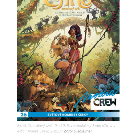
Ekhö: Zrcadlový svět 9 a 10. Prvé české vydanie (Crew v
edícii Modrá Crew, 2023) /
Zdroj
Disclaimer