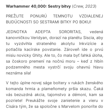
Warhammer 40,000: Sestry bitvy
(
Crew, 2023
)
PREŽIJTE PONURÚ TEMNOTU VZDIALENEJ
BUDÚCNOSTI SO SESTRAMI BITKY PO BOKU!
JEDNOTKA ADEPTA SORORITAS, vedená
kanovničkou Veridyan, dorazí na planétu Siscia, aby
tu vyzdvihla strateného akolytu Inkvizície a
potlačila kacírske povstanie. Zároveň ide o prvú
misiu novicky Ghity. Ale to, čo mala byť ľahká úloha,
sa čoskoro premení na nočnú moru – keď z hlbín
podzemného mesta vystrčí svoju ohavnú hlavu
neznáma sila!
V tejto úplne novej ságe boltery v rukách ženského
komanda hrmia a plameňomety pršia skazu. Čaká
vás bezuzdná akcia, tajomstvo a démoni, kam sa
pozriete! Preukážte svoje zanietenie a vieru v
Cisára tým, že sa spoločne s Marvelom ponoríte do