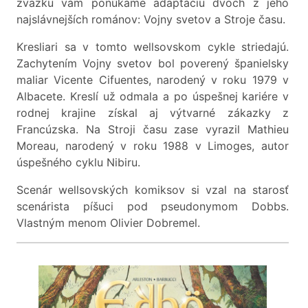
zväzku vám ponúkame adaptáciu dvoch z jeho
najslávnejších románov: Vojny svetov a Stroje času.
Kresliari sa v tomto wellsovskom cykle striedajú.
Zachytením Vojny svetov bol poverený španielsky
maliar Vicente Cifuentes, narodený v roku 1979 v
Albacete. Kreslí už odmala a po úspešnej kariére v
rodnej krajine získal aj výtvarné zákazky z
Francúzska. Na Stroji času zase vyrazil Mathieu
Moreau, narodený v roku 1988 v Limoges, autor
úspešného cyklu Nibiru.
Scenár wellsovských komiksov si vzal na starosť
scenárista píšuci pod pseudonymom Dobbs.
Vlastným menom Olivier Dobremel.