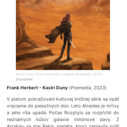
Kacíri Duny. Prvé slovenské vydanie (Premedia, 2023).
Disclaimer
Frank Herbert - Kacíri Duny
(
Premedia, 2023
)
V piatom pokračovaní kultovej knižnej série sa opäť
vraciame do piesočných dún. Leto Atreides je mŕtvy
a jeho ríša upadá. Počas Rozptylu sa rozpŕchli do
neznámych kútov galaxie miliónové davy. Z
Arrakisu sa stal Rakis, planéta, ktorú zaplavila púšť