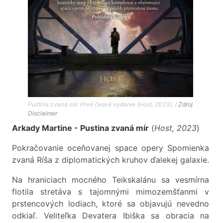
Pustina zvaná mír. Prvé české vydanie (Host, 2023). /
Zdroj
Disclaimer
Arkady Martine - Pustina zvaná mír
(
Host, 2023
)
Pokračovanie oceňovanej space opery Spomienka
zvaná Ríša z diplomatických kruhov ďalekej galaxie.
Na hraniciach mocného Teikskalánu sa vesmírna
flotila stretáva s tajomnými mimozemšťanmi v
prstencových lodiach, ktoré sa objavujú nevedno
odkiaľ. Veliteľka Devatera Ibiška sa obracia na