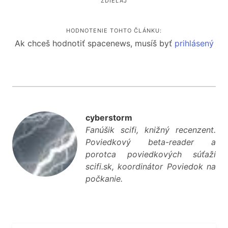
ZDIEĽAJ
HODNOTENIE TOHTO ČLÁNKU:
Ak chceš hodnotiť spacenews, musíš byť
prihlásený
cyberstorm
Fanúšik scifi, knižný recenzent.
Poviedkový beta-reader a
porotca poviedkových súťaží
scifi.sk, koordinátor Poviedok na
počkanie.