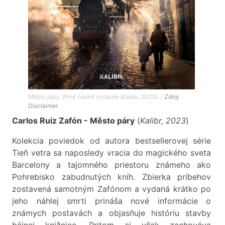
Město páry. Prvé české vydanie (Kalibr, 2023). /
Zdroj
Disclaimer
Carlos Ruiz Zafón - Město páry
(
Kalibr, 2023
)
Kolekcia poviedok od autora bestsellerovej série
Tieň vetra sa naposledy vracia do magického sveta
Barcelony a tajomného priestoru známeho ako
Pohrebisko zabudnutých kníh. Zbierka príbehov
zostavená samotným Zafónom a vydaná krátko po
jeho náhlej smrti prináša nové informácie o
známych postavách a objasňuje históriu stavby