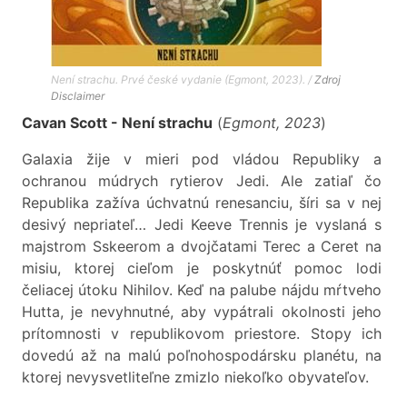
Není strachu. Prvé české vydanie (Egmont, 2023). /
Zdroj
Disclaimer
Cavan Scott - Není strachu
(
Egmont, 2023
)
Galaxia žije v mieri pod vládou Republiky a
ochranou múdrych rytierov Jedi. Ale zatiaľ čo
Republika zažíva úchvatnú renesanciu, šíri sa v nej
desivý nepriateľ… Jedi Keeve Trennis je vyslaná s
majstrom Sskeerom a dvojčatami Terec a Ceret na
misiu, ktorej cieľom je poskytnúť pomoc lodi
čeliacej útoku Nihilov. Keď na palube nájdu mŕtveho
Hutta, je nevyhnutné, aby vypátrali okolnosti jeho
prítomnosti v republikovom priestore. Stopy ich
dovedú až na malú poľnohospodársku planétu, na
ktorej nevysvetliteľne zmizlo niekoľko obyvateľov.