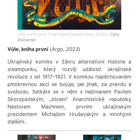
Vůle, kniha první. Prvé české vydanie (Argo, 2023). /
Zdroj
Disclaimer
Vůle, kniha první
(
Argo, 2023
)
Ukrajinský komiks v žánru alternativní historie a
steampunku, který rozvíjí události ukrajinské
revoluce z let 1917–1921. V komiksu napěchovaném
plnokrevnou akcí se bojuje, jak jinak, za pravdu a
svobodu. Setkáte se v něm s hejtmanem Pavlem
Skoropadským, „otcem“ Anarchistické republiky
Nestorem Machnem, prvním ukrajinským
prezidentem Michajlem Hruševským a mnohými
ďalšími.