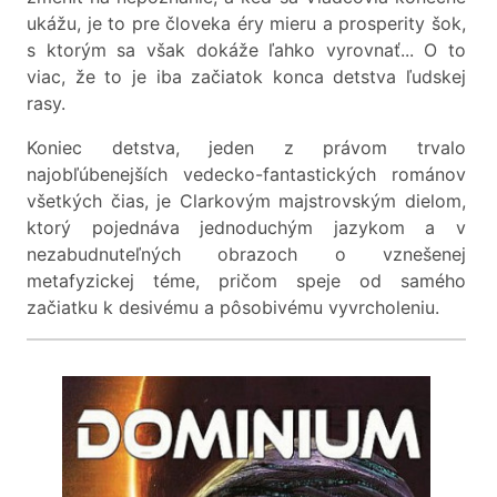
ukážu, je to pre človeka éry mieru a prosperity šok,
s ktorým sa však dokáže ľahko vyrovnať... O to
viac, že to je iba začiatok konca detstva ľudskej
rasy.
Koniec detstva, jeden z právom trvalo
najobľúbenejších vedecko-fantastických románov
všetkých čias, je Clarkovým majstrovským dielom,
ktorý pojednáva jednoduchým jazykom a v
nezabudnuteľných obrazoch o vznešenej
metafyzickej téme, pričom speje od samého
začiatku k desivému a pôsobivému vyvrcholeniu.