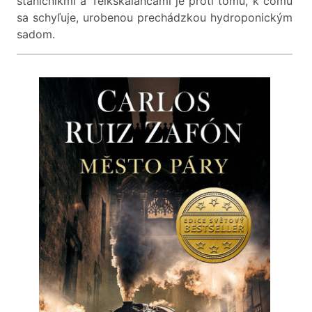
staničníkmi a Teikskaláncami je proti tomu, k čomu
sa schyľuje, urobenou prechádzkou hydroponickým
sadom.