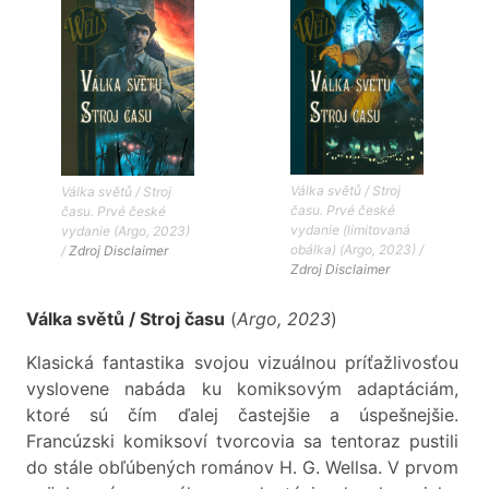
Válka světů / Stroj
Válka světů / Stroj
času. Prvé české
času. Prvé české
vydanie (limitovaná
vydanie (Argo, 2023)
obálka) (Argo, 2023) /
/
Zdroj
Disclaimer
Zdroj
Disclaimer
Válka světů / Stroj času
(
Argo, 2023
)
Klasická fantastika svojou vizuálnou príťažlivosťou
vyslovene nabáda ku komiksovým adaptáciám,
ktoré sú čím ďalej častejšie a úspešnejšie.
Francúzski komiksoví tvorcovia sa tentoraz pustili
do stále obľúbených románov H. G. Wellsa. V prvom