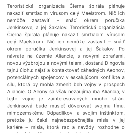
Teroristická organizácia Čierna špirála plánuje
nakaziť smrtiacim vírusom celý Maelstrom. Nič ich
nemôže zastaviť – snáď okrem poručíka
Jenkinsovej a jej Šakalov. Teroristická organizácia
Čierna špirála plánuje nakaziť smrtiacim vírusom
celý Maelstrom. Nič ich nemôže zastaviť – snáď
okrem poručíka Jenkinsovej a jej Šakalov. Po
návrate na územie Aliancie, s novými zbraňami,
novou výzbrojou a novými telami, dostanú Dingovia
tajnú úlohu: nájsť a kontaktovať záhadných Aeonov,
potenciálnych spojencov v eskalujúcom konflikte a
silu, ktorá by mohla zmeniť beh vojny v prospech
Aliancie. O Aeony sa však nezaujíma iba Aliancia; v
tejto vojne je zainteresovaných mnoho strán.
Jenkinsová bude musieť dôverovať svojmu tímu,
mimozemskému Odpadlíkovi a svojim inštinktom,
pretože ju čaká najnebezpečnejšia misia v jej
kariére – misia, ktorá raz a navždy rozhodne o