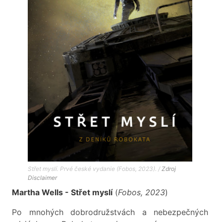
Střet myslí. Prvé české vydanie (Fobos, 2023). /
Zdroj
Disclaimer
Martha Wells - Střet myslí
(
Fobos, 2023
)
Po mnohých dobrodružstvách a nebezpečných