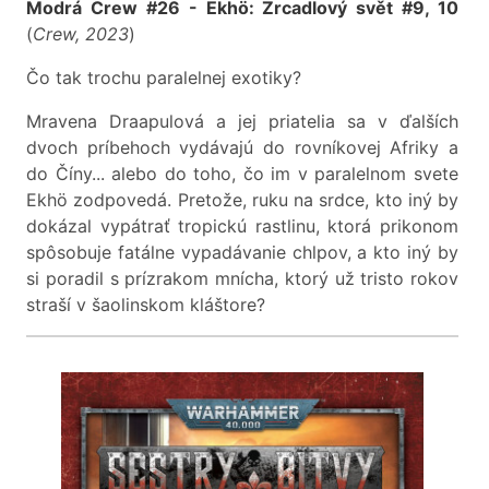
Modrá Crew #26 - Ekhö: Zrcadlový svět #9, 10
(
Crew, 2023
)
Čo tak trochu paralelnej exotiky?
Mravena Draapulová a jej priatelia sa v ďalších
dvoch príbehoch vydávajú do rovníkovej Afriky a
do Číny... alebo do toho, čo im v paralelnom svete
Ekhö zodpovedá. Pretože, ruku na srdce, kto iný by
dokázal vypátrať tropickú rastlinu, ktorá prikonom
spôsobuje fatálne vypadávanie chlpov, a kto iný by
si poradil s prízrakom mnícha, ktorý už tristo rokov
straší v šaolinskom kláštore?