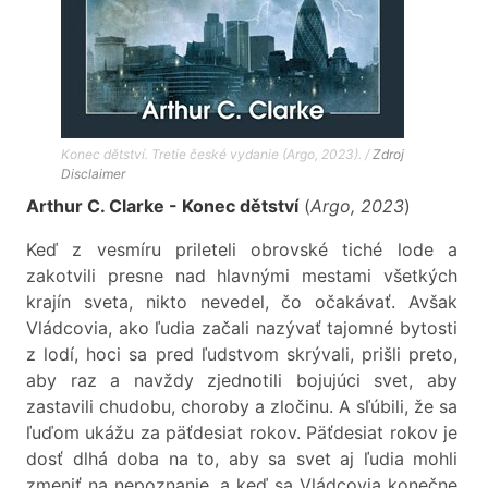
Konec dětství. Tretie české vydanie (Argo, 2023). /
Zdroj
Disclaimer
Arthur C. Clarke - Konec dětství
(
Argo, 2023
)
Keď z vesmíru prileteli obrovské tiché lode a
zakotvili presne nad hlavnými mestami všetkých
krajín sveta, nikto nevedel, čo očakávať. Avšak
Vládcovia, ako ľudia začali nazývať tajomné bytosti
z lodí, hoci sa pred ľudstvom skrývali, prišli preto,
aby raz a navždy zjednotili bojujúci svet, aby
zastavili chudobu, choroby a zločinu. A sľúbili, že sa
ľuďom ukážu za päťdesiat rokov. Päťdesiat rokov je
dosť dlhá doba na to, aby sa svet aj ľudia mohli
zmeniť na nepoznanie, a keď sa Vládcovia konečne