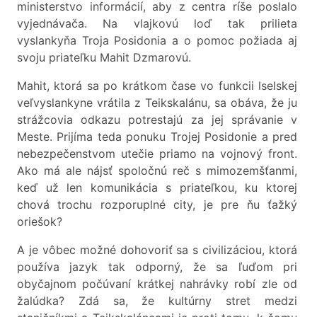
ministerstvo informácií, aby z centra ríše poslalo
vyjednávača. Na vlajkovú loď tak prilieta
vyslankyňa Troja Posidonia a o pomoc požiada aj
svoju priateľku Mahit Dzmarovú.
Mahit, ktorá sa po krátkom čase vo funkcii lselskej
veľvyslankyne vrátila z Teikskalánu, sa obáva, že ju
strážcovia odkazu potrestajú za jej správanie v
Meste. Prijíma teda ponuku Trojej Posidonie a pred
nebezpečenstvom utečie priamo na vojnový front.
Ako má ale nájsť spoločnú reč s mimozemšťanmi,
keď už len komunikácia s priateľkou, ku ktorej
chová trochu rozporuplné city, je pre ňu ťažký
oriešok?
A je vôbec možné dohovoriť sa s civilizáciou, ktorá
používa jazyk tak odporný, že sa ľuďom pri
obyčajnom počúvaní krátkej nahrávky robí zle od
žalúdka? Zdá sa, že kultúrny stret medzi