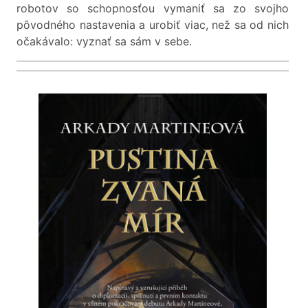
robotov so schopnosťou vymaniť sa zo svojho
pôvodného nastavenia a urobiť viac, než sa od nich
očakávalo: vyznať sa sám v sebe.