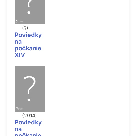
(?)
Poviedky
na
počkanie
XIV
(2014)
Poviedky
na
počkanie