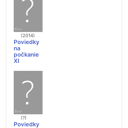
(2014)
Poviedky
na
počkanie
XI
(?)
Poviedky