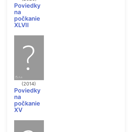
Poviedky
na
počkanie
XLVII
(2014)
Poviedky
na
počkanie
XV