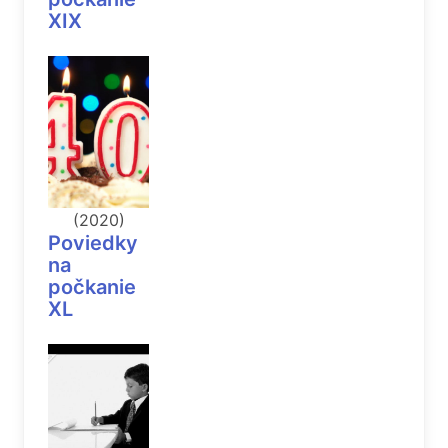
XIX
(2020)
Poviedky
na
počkanie
XL