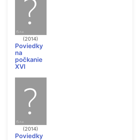
(2014)
Poviedky
na
počkanie
XVI
(2014)
Poviedky