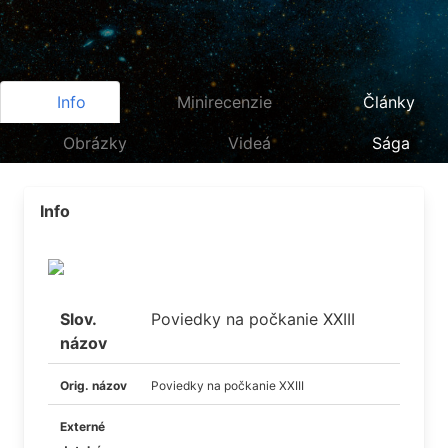
Info
Minirecenzie
Články
Obrázky
Videá
Sága
Info
Slov.
Poviedky na počkanie XXIII
názov
Orig. názov
Poviedky na počkanie XXIII
Externé