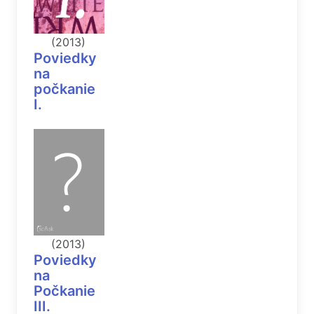
(2013)
Poviedky
na
počkanie
I.
(2013)
Poviedky
na
Počkanie
III.