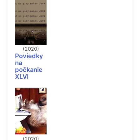
(2020)
Poviedky
na
počkanie
XLVI
(2020)