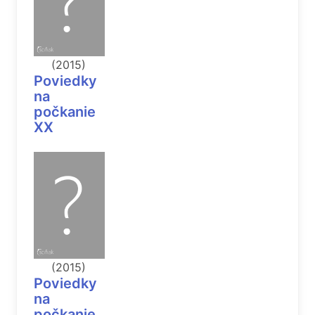
(2015)
Poviedky
na
počkanie
XX
(2015)
Poviedky
na
počkanie