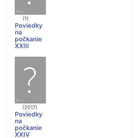
(?)
Poviedky
na
počkanie
XXIII
(2017)
Poviedky
na
počkanie
XXIV