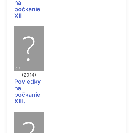
na
počkanie
XII
(2014)
Poviedky
na
počkanie
XIII.