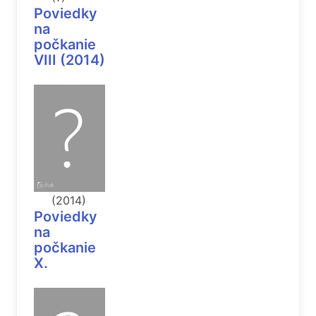
Poviedky
na
počkanie
VIII (2014)
(2014)
Poviedky
na
počkanie
X.