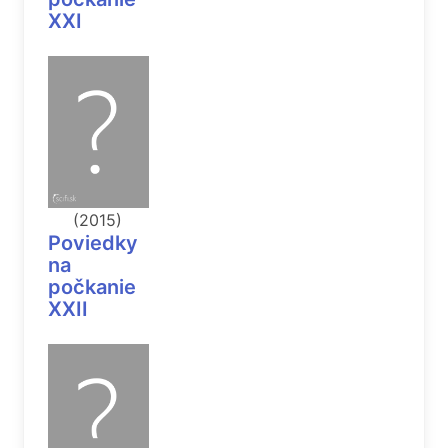
XXI
(2015)
Poviedky
na
počkanie
XXII