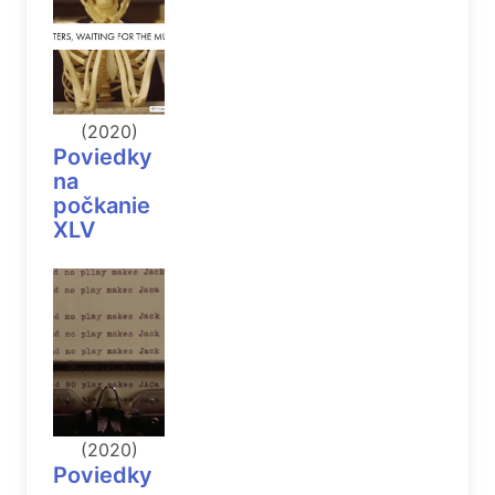
(2020)
Poviedky
na
počkanie
XLV
(2020)
Poviedky