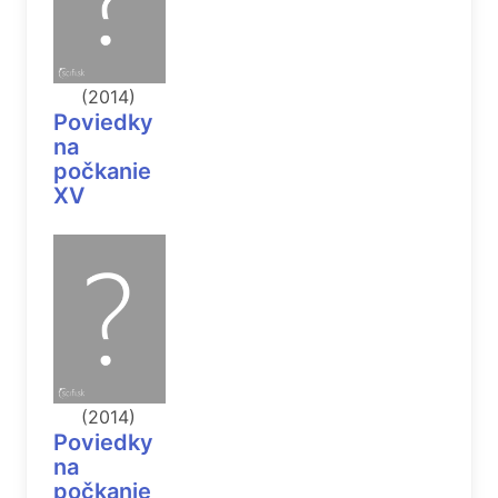
(2014)
Poviedky
na
počkanie
XV
(2014)
Poviedky
na
počkanie