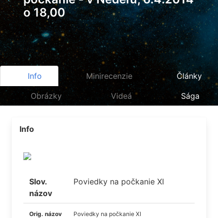
o 18,00
Info
Minirecenzie
Články
Obrázky
Videá
Sága
Info
Slov.
Poviedky na počkanie XI
názov
Orig. názov
Poviedky na počkanie XI