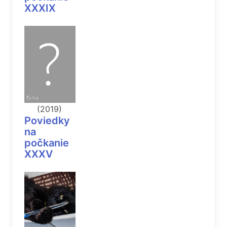
XXXIX
(2019)
Poviedky
na
počkanie
XXXV