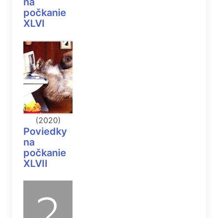
na
počkanie
XLVI
(2020)
Poviedky
na
počkanie
XLVII