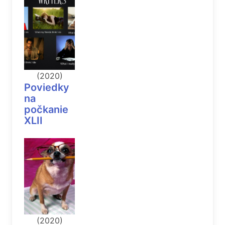
(2020)
Poviedky
na
počkanie
XLII
(2020)