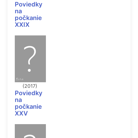
Poviedky
na
počkanie
XXIX
(2017)
Poviedky
na
počkanie
XXV