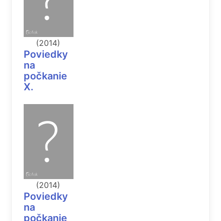
(2014)
Poviedky
na
počkanie
X.
(2014)
Poviedky
na
počkanie