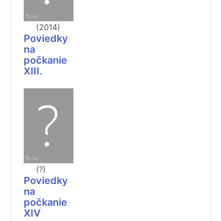
(2014)
Poviedky
na
počkanie
XIII.
(?)
Poviedky
na
počkanie
XIV