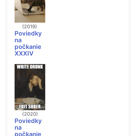
(2019)
Poviedky
na
počkanie
XXXIV
(2020)
Poviedky
na
počkanie