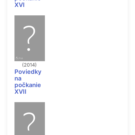
XVI
(2014)
Poviedky
na
počkanie
XVII