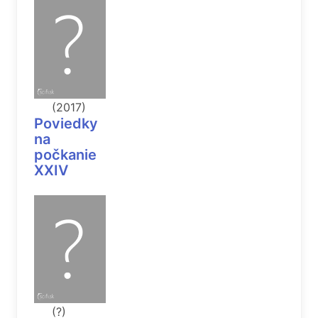
(2017)
Poviedky
na
počkanie
XXIV
(?)