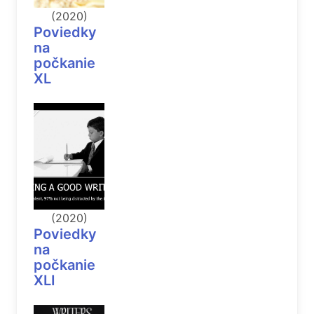
(2020)
Poviedky
na
počkanie
XL
(2020)
Poviedky
na
počkanie
XLI