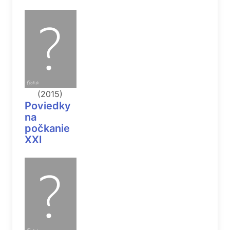
(2015)
Poviedky
na
počkanie
XXI