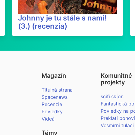
Johnny je tu stále s nami!
(3.) (recenzia)
Magazín
Komunitné
projekty
Titulná strana
scifi.sk|on
Spacenews
Fantastická po
Recenzie
Poviedky na p
Poviedky
Preklati bohov
Videá
Vesmírni tuláci
Témy