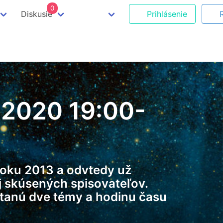
0
Diskusie
Prihlásenie
.2020 19:00-
 roku 2013 a odvtedy už
ej skúsených spisovateľov.
stanú dve témy a hodinu času