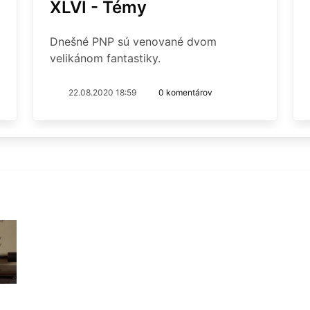
XLVI - Témy
Dnešné PNP sú venované dvom
velikánom fantastiky.
22.08.2020 18:59
0 komentárov