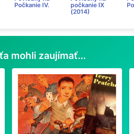
Počkanie IV.
počkanie IX
Po
(2014)
ťa mohli zaujímať...