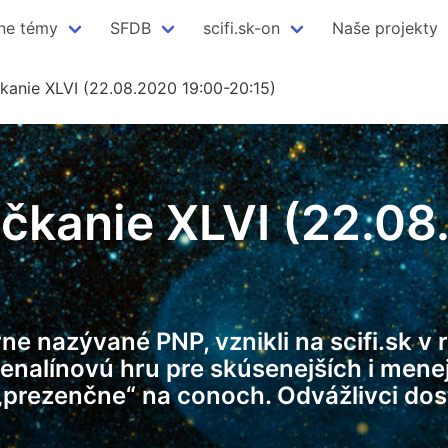
ne témy
SFDB
scifi.sk-on
Naše projekty
kanie XLVI (22.08.2020 19:00-20:15)
čkanie XLVI (22.08
ne nazývané PNP, vznikli na scifi.sk v
drenalínovú hru pre skúsenejších i men
 „prezenčne“ na conoch. Odvážlivci do