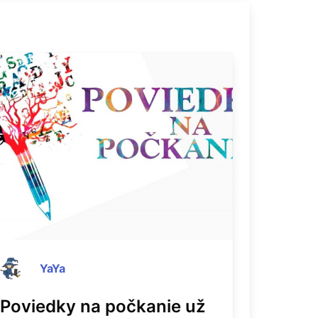
YaYa
Poviedky na počkanie už