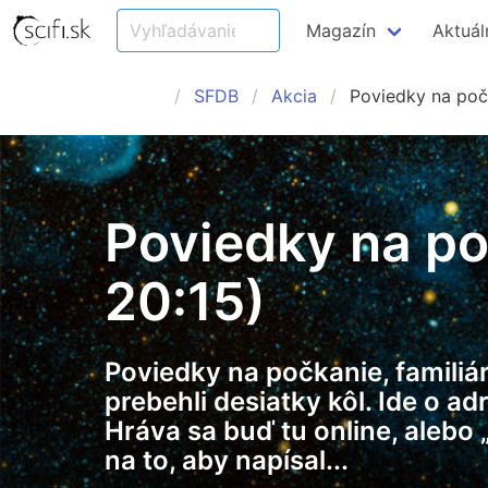
Magazín
Aktuál
SFDB
Akcia
Poviedky na poč
Poviedky na po
20:15)
Poviedky na počkanie, familiár
prebehli desiatky kôl. Ide o a
Hráva sa buď tu online, alebo
na to, aby napísal...