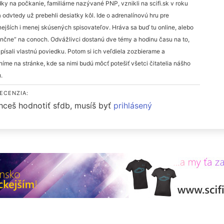
ky na počkanie, familiárne nazývané PNP, vznikli na scifi.sk v roku
 odvtedy už prebehli desiatky kôl. Ide o adrenalínovú hru pre
ejších i menej skúsených spisovateľov. Hráva sa buď tu online, alebo
nčne“ na conoch. Odvážlivci dostanú dve témy a hodinu času na to,
písali vlastnú poviedku. Potom si ich veľdiela zozbierame a
níme na stránke, kde sa nimi budú môcť potešiť všetci čitatelia nášho
.
ECENZIA:
hceš hodnotiť sfdb, musíš byť
prihlásený