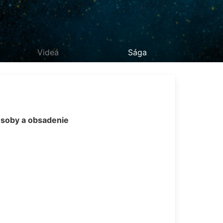
Videá
Sága
soby a obsadenie