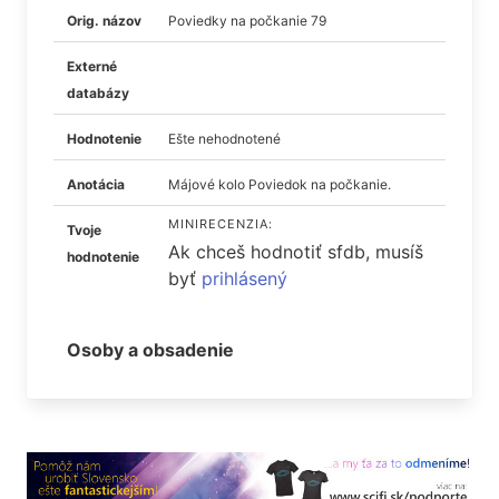
Orig. názov
Poviedky na počkanie 79
Externé
databázy
Hodnotenie
Ešte nehodnotené
Anotácia
Májové kolo Poviedok na počkanie.
MINIRECENZIA:
Tvoje
Ak chceš hodnotiť sfdb, musíš
hodnotenie
byť
prihlásený
Osoby a obsadenie