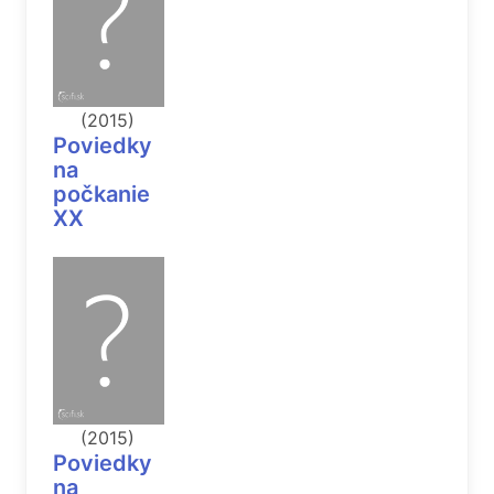
(2015)
Poviedky
na
počkanie
XX
(2015)
Poviedky
na