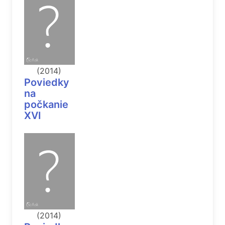
(2014)
Poviedky
na
počkanie
XVI
(2014)