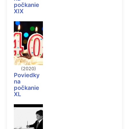
počkanie
XIX
(2020)
Poviedky
na
počkanie
XL