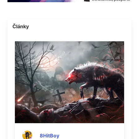
Články
8HitBoy