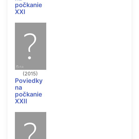
počkanie
XXI
(2015)
Poviedky
na
počkanie
XXII