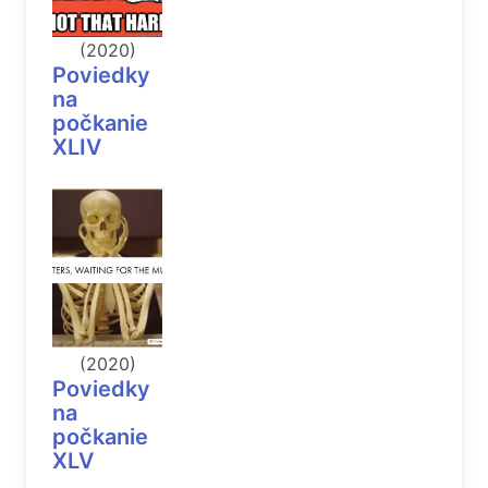
(2020)
Poviedky
na
počkanie
XLIV
(2020)
Poviedky
na
počkanie
XLV