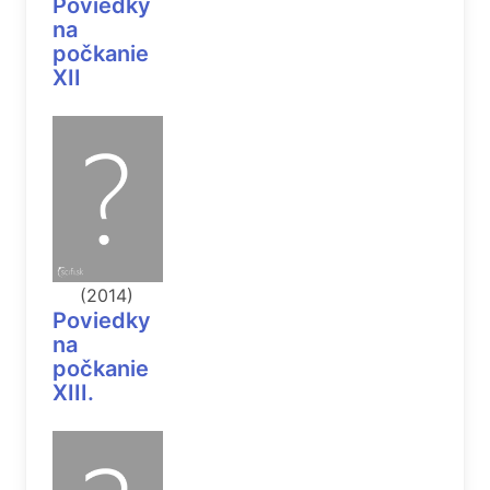
Poviedky
na
počkanie
XII
(2014)
Poviedky
na
počkanie
XIII.