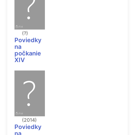
(?)
Poviedky
na
počkanie
XIV
(2014)
Poviedky
na