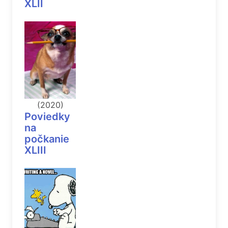
XLII
(2020)
Poviedky
na
počkanie
XLIII