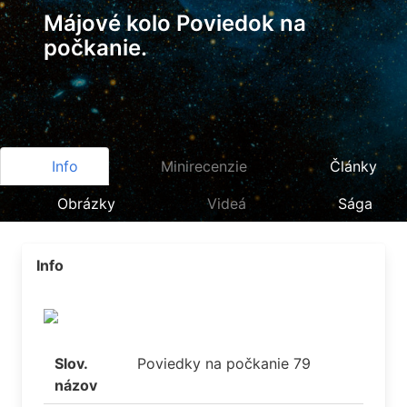
Májové kolo Poviedok na
počkanie.
Info
Minirecenzie
Články
Obrázky
Videá
Sága
Info
Slov.
Poviedky na počkanie 79
názov