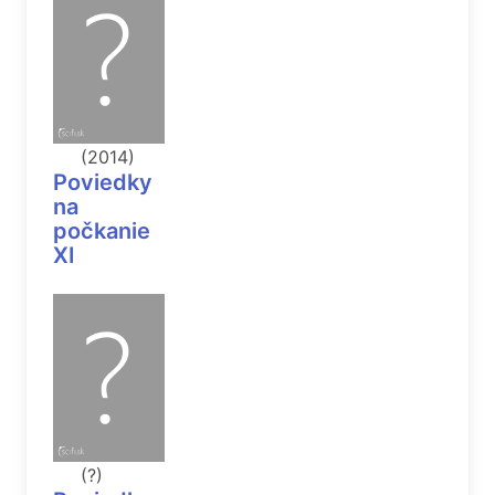
(2014)
Poviedky
na
počkanie
XI
(?)