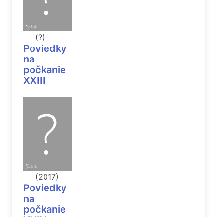
(?)
Poviedky
na
počkanie
XXIII
(2017)
Poviedky
na
počkanie