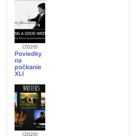
(2020)
Poviedky
na
počkanie
XLI
(2020)