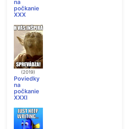
na
počkanie
XXX
(2019)
Poviedky
na
počkanie
XXXI