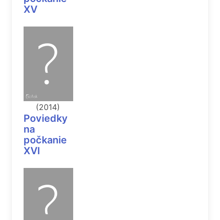
XV
(2014)
Poviedky
na
počkanie
XVI