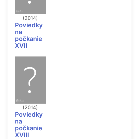
(2014)
Poviedky
na
počkanie
XVII
(2014)
Poviedky
na
počkanie
XVIII