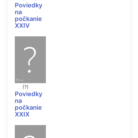
Poviedky
na
počkanie
XXIV
(?)
Poviedky
na
počkanie
XXIX