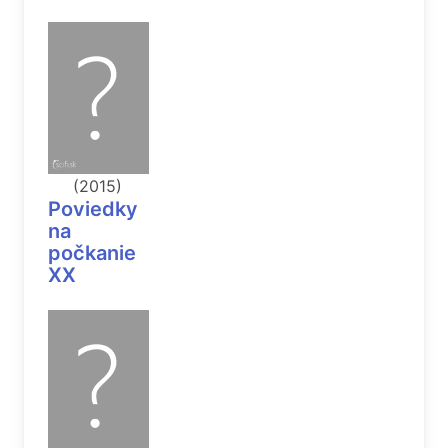
(2015)
Poviedky
na
počkanie
XX