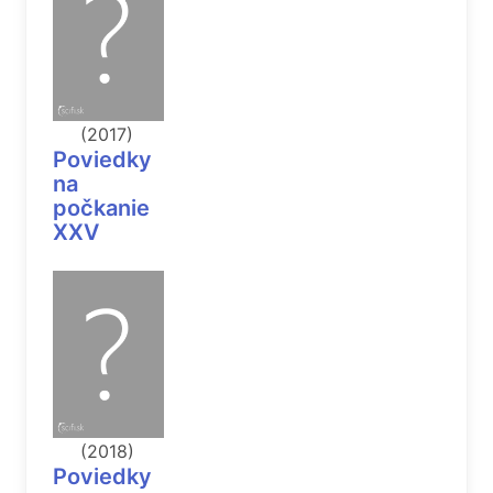
(2017)
Poviedky
na
počkanie
XXV
(2018)
Poviedky