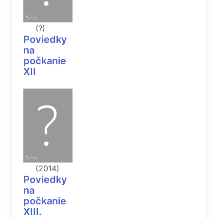
(?)
Poviedky
na
počkanie
XII
(2014)
Poviedky
na
počkanie
XIII.