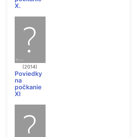
X.
(2014)
Poviedky
na
počkanie
XI