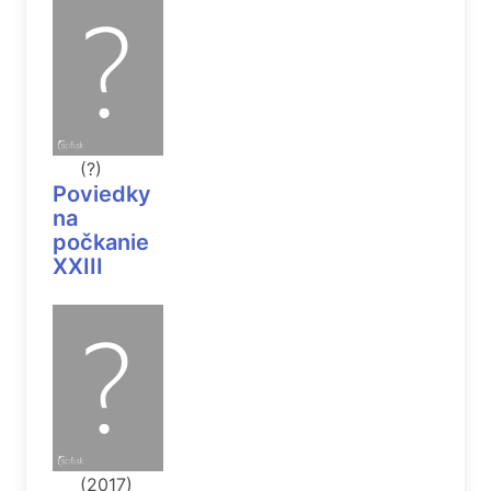
(?)
Poviedky
na
počkanie
XXIII
(2017)