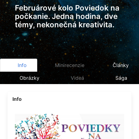
Februárové kolo Poviedok na
počkanie. Jedna hodina, dve
témy, nekonečná kreativita.
Info
Minirecenzie
Články
Obrázky
Videá
Sága
Info