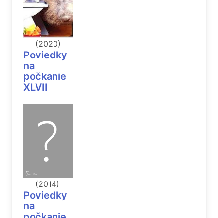
(2020)
Poviedky
na
počkanie
XLVII
(2014)
Poviedky
na
počkanie