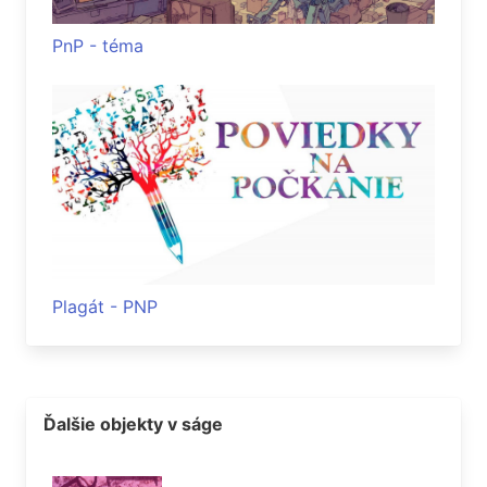
PnP - téma
Plagát - PNP
Ďalšie objekty v ságe