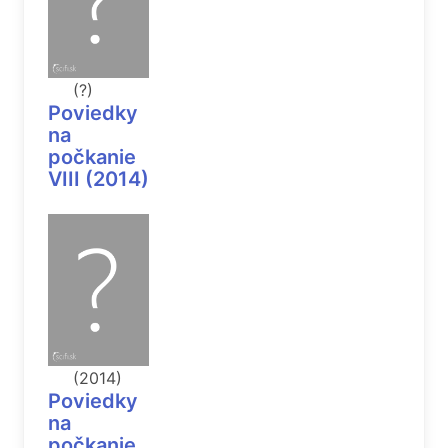
(?)
Poviedky
na
počkanie
VIII (2014)
(2014)
Poviedky
na
počkanie