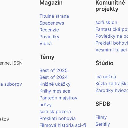
Magazín
Komunitné
projekty
Titulná strana
scifi.sk|on
Spacenews
Fantastická po
Recenzie
Poviedky na p
Poviedky
Preklati bohov
Videá
Vesmírni tuláci
Témy
Štúdio
enne, ISSN
Best of 2025
Iná nežná
Best of 2024
Kúzla zajtrajšk
ia súborov
Knižné ukážky
Zárodky hviez
Knihy mesiaca
Panteón majstrov
SFDB
hrôzy
scifi.sk pozerá
Filmy
Prekliati bohovia
ešov
Seriály
Filmová história sci-fi