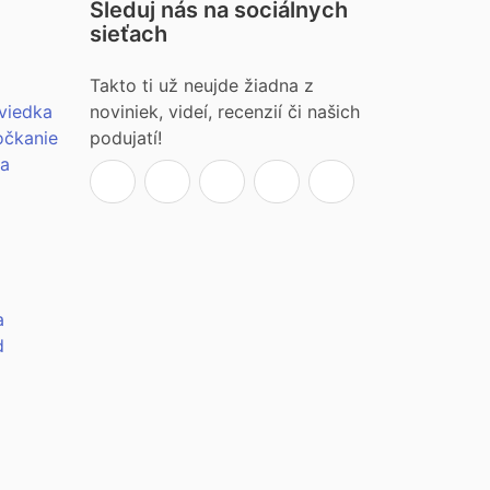
Sleduj nás na sociálnych
sieťach
Takto ti už neujde žiadna z
viedka
noviniek, videí, recenzií či našich
očkanie
podujatí!
ia
a
d