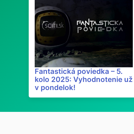
Fantastická poviedka – 5.
kolo 2025: Vyhodnotenie už
v pondelok!