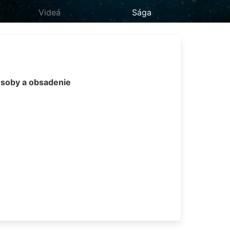
Videá
Sága
soby a obsadenie