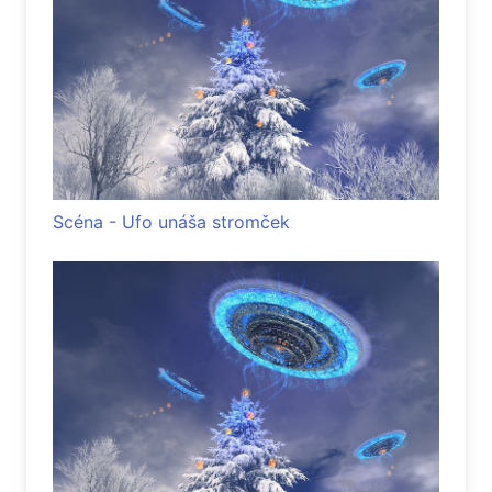
Scéna - Ufo unáša stromček