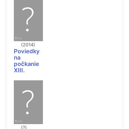
(2014)
Poviedky
na
počkanie
XIII.
(?)