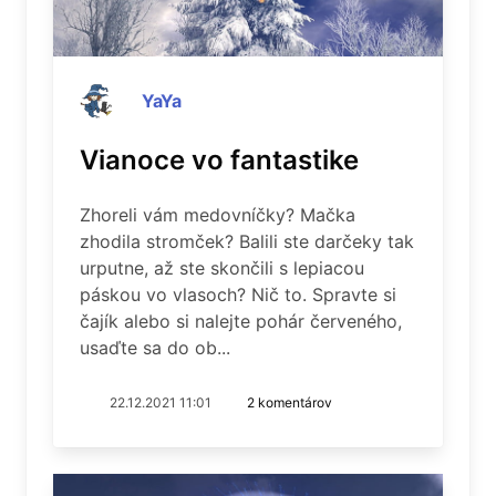
YaYa
Vianoce vo fantastike
Zhoreli vám medovníčky? Mačka
zhodila stromček? Balili ste darčeky tak
urputne, až ste skončili s lepiacou
páskou vo vlasoch? Nič to. Spravte si
čajík alebo si nalejte pohár červeného,
usaďte sa do ob...
22.12.2021 11:01
2 komentárov