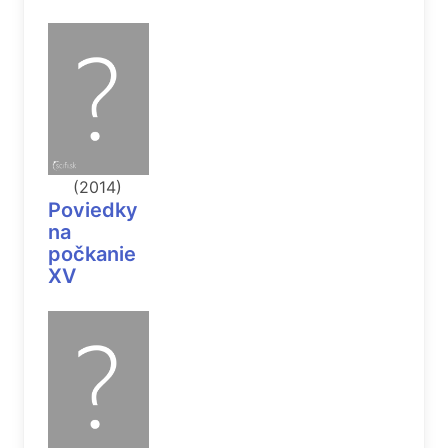
(2014)
Poviedky
na
počkanie
XV