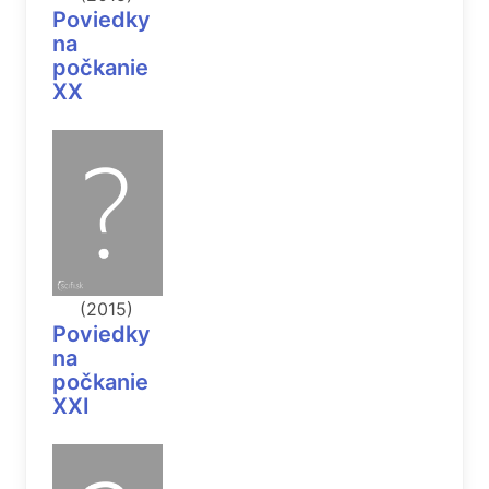
Poviedky
na
počkanie
XX
(2015)
Poviedky
na
počkanie
XXI