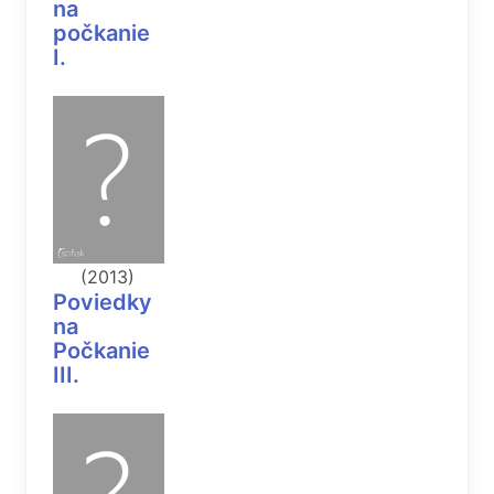
na
počkanie
I.
(2013)
Poviedky
na
Počkanie
III.