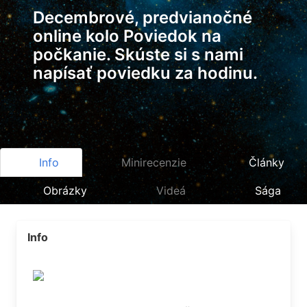
Decembrové, predvianočné
online kolo Poviedok na
počkanie. Skúste si s nami
napísať poviedku za hodinu.
Info
Minirecenzie
Články
Obrázky
Videá
Sága
Info