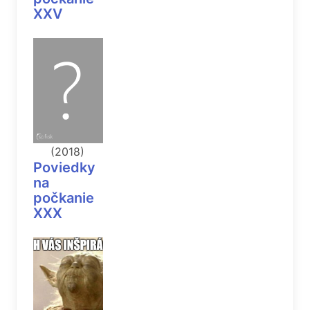
XXV
(2018)
Poviedky
na
počkanie
XXX