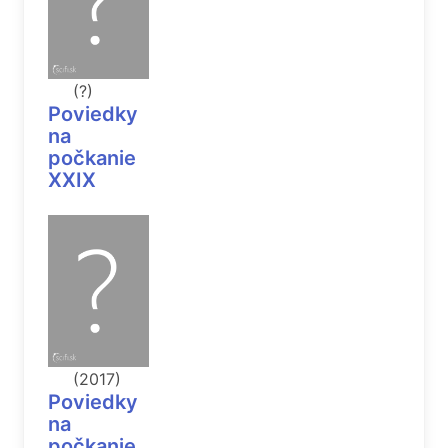
(?)
Poviedky
na
počkanie
XXIX
(2017)
Poviedky
na
počkanie