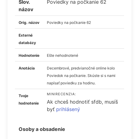
Slov.
Poviedky na počkanie 62
názov
Orig. názov
Poviedky na počkanie 62
Externé
databázy
Hodnotenie
Ešte nehodnotené
Anotácia
Decembrové, predvianočné online kolo
Poviedok na počkanie. Skúste si s nami
napísať poviedku za hodinu.
MINIRECENZIA:
Tvoje
Ak chceš hodnotiť sfdb, musíš
hodnotenie
byť
prihlásený
Osoby a obsadenie