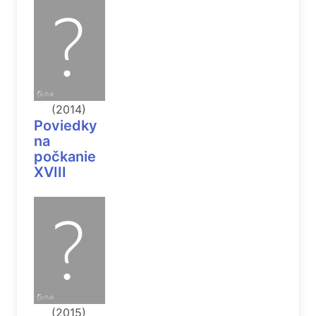
(2014)
Poviedky
na
počkanie
XVIII
(2015)