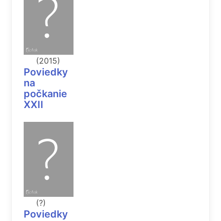
(2015)
Poviedky
na
počkanie
XXII
(?)
Poviedky