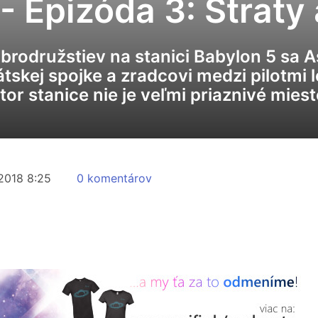
- Epizóda 3: Straty 
brodružstiev na stanici Babylon 5 sa A
rátskej spojke a zradcovi medzi pilotmi 
tor stanice nie je veľmi priaznivé miest
2018 8:25
0 komentárov