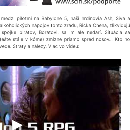
medzi pilotmi na Babylone 5, naši hrdinovia Ash, Siva a
koholických nápojov tohto zradu, Ricka Chena, zlikvidujú
pojke pirátov, Boratovi, sa im ale nedarí. Situácia sa
(ešte stále v kóme) zmizne priamo spred nosov... Kto ho
de. Straty a nálezy. Viac vo videu: