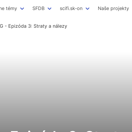
ne témy
SFDB
scifi.sk-on
Naše projekty
G - Epizóda 3: Straty a nálezy