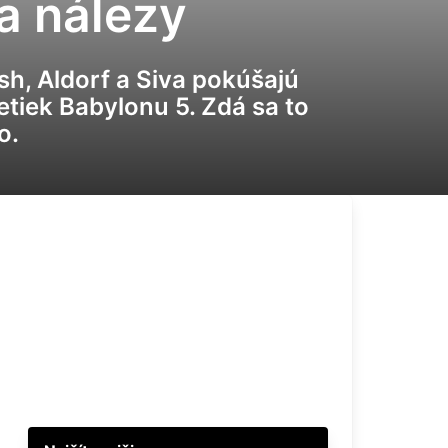
a nálezy
sh, Aldorf a Siva pokúšajú
letiek Babylonu 5. Zdá sa to
o.