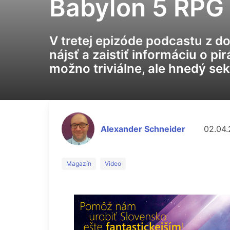
Babylon 5 RPG 
V tretej epizóde podcastu z do
nájsť a zaistiť informáciu o pi
možno triviálne, ale hnedý sek
Alexander Schneider
02.04.
Magazín
Video