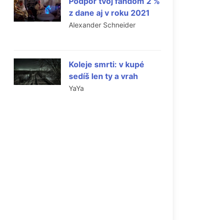
Podpor tvoj fandom 2 %
z dane aj v roku 2021
Alexander Schneider
Koleje smrti: v kupé
sedíš len ty a vrah
YaYa
ý