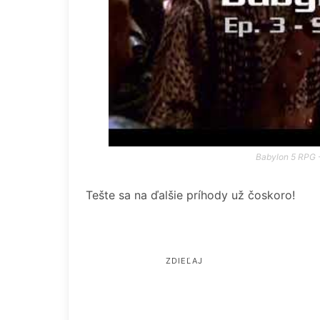
Babylon 5 RPG 
Tešte sa na ďalšie príhody už čoskoro!
ZDIEĽAJ