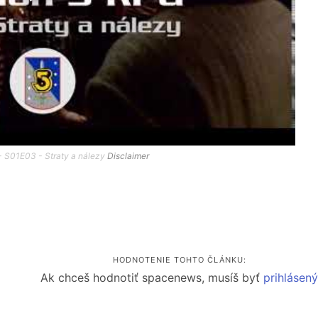
- S01E03 - Straty a nálezy
Disclaimer
HODNOTENIE TOHTO ČLÁNKU:
Ak chceš hodnotiť spacenews, musíš byť
prihlásen