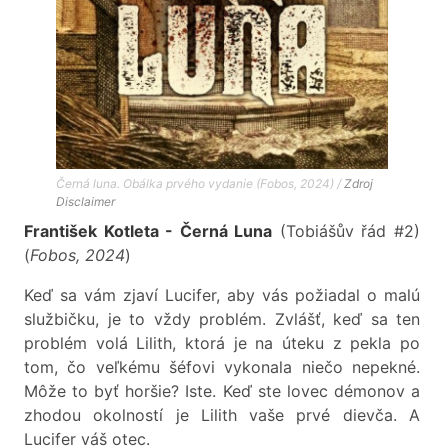
Černá luna. Obálka prvého vydanie (Fobos, 2024) /
Zdroj
Disclaimer
František Kotleta - Černá Luna
(Tobiášův řád #2)
(
Fobos, 2024
)
Keď sa vám zjaví Lucifer, aby vás požiadal o malú
službičku, je to vždy problém. Zvlášť, keď sa ten
problém volá Lilith, ktorá je na úteku z pekla po
tom, čo veľkému šéfovi vykonala niečo nepekné.
Môže to byť horšie? Iste. Keď ste lovec démonov a
zhodou okolností je Lilith vaše prvé dievča. A
Lucifer váš otec.