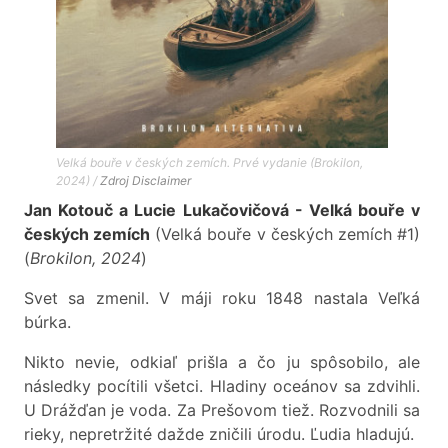
Velká bouře v českých zemích. Prvé vydanie (Brokilon,
2024) /
Zdroj
Disclaimer
Jan Kotouč a Lucie Lukačovičová - Velká bouře v
českých zemích
(Velká bouře v českých zemích #1)
(
Brokilon, 2024
)
Svet sa zmenil. V máji roku 1848 nastala Veľká
búrka.
Nikto nevie, odkiaľ prišla a čo ju spôsobilo, ale
následky pocítili všetci. Hladiny oceánov sa zdvihli.
U Drážďan je voda. Za Prešovom tiež. Rozvodnili sa
rieky, nepretržité dažde zničili úrodu. Ľudia hladujú.