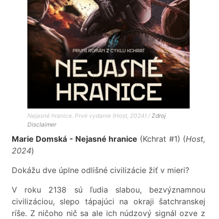
Nejasné hranice. Prvé vydanie (Host, 2024) /
Zdroj
Disclaimer
Marie Domská - Nejasné hranice
(Kchrat #1) (
Host,
2024
)
Dokážu dve úplne odlišné civilizácie žiť v mieri?
V roku 2138 sú ľudia slabou, bezvýznamnou
civilizáciou, slepo tápajúci na okraji šatchranskej
ríše. Z ničoho nič sa ale ich núdzový signál ozve z