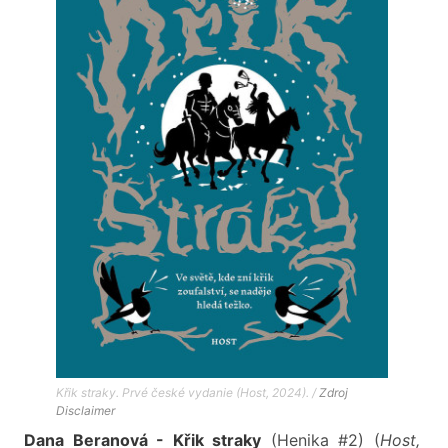
Křik straky. Prvé české vydanie (Host, 2024). /
Zdroj
Disclaimer
Dana Beranová - Křik straky
(Henika #2) (
Host,