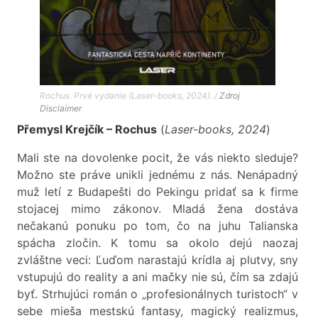
Rochus. Prvé vydanie (Laser-books, 2024). /
Zdroj
Disclaimer
Přemysl Krejčík – Rochus
(
Laser-books, 2024
)
Mali ste na dovolenke pocit, že vás niekto sleduje?
Možno ste práve unikli jednému z nás. Nenápadný
muž letí z Budapešti do Pekingu pridať sa k firme
stojacej mimo zákonov. Mladá žena dostáva
nečakanú ponuku po tom, čo na juhu Talianska
spácha zločin. K tomu sa okolo dejú naozaj
zvláštne veci: Ľuďom narastajú krídla aj plutvy, sny
vstupujú do reality a ani mačky nie sú, čím sa zdajú
byť. Strhujúci román o „profesionálnych turistoch“ v
sebe mieša mestskú fantasy, magický realizmus,