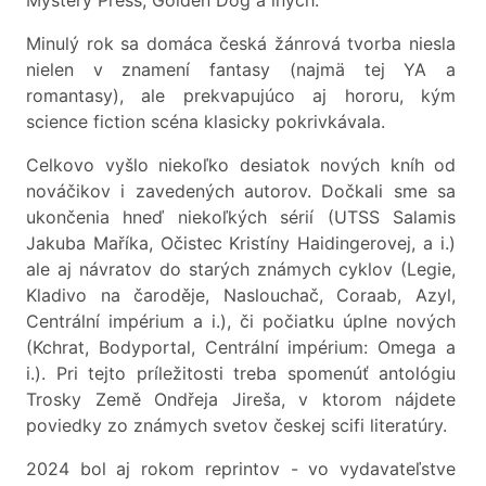
Mystery Press, Golden Dog a iných.
Minulý rok sa domáca česká žánrová tvorba niesla
nielen v znamení fantasy (najmä tej YA a
romantasy), ale prekvapujúco aj hororu, kým
science fiction scéna klasicky pokrivkávala.
Celkovo vyšlo niekoľko desiatok nových kníh od
nováčikov i zavedených autorov. Dočkali sme sa
ukončenia hneď niekoľkých sérií (UTSS Salamis
Jakuba Maříka, Očistec Kristíny Haidingerovej, a i.)
ale aj návratov do starých známych cyklov (Legie,
Kladivo na čaroděje, Naslouchač, Coraab, Azyl,
Centrální impérium a i.), či počiatku úplne nových
(Kchrat, Bodyportal, Centrální impérium: Omega a
i.). Pri tejto príležitosti treba spomenúť antológiu
Trosky Země Ondřeja Jireša, v ktorom nájdete
poviedky zo známych svetov českej scifi literatúry.
2024 bol aj rokom reprintov - vo vydavateľstve