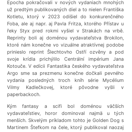
Epocha pokračovali v nových vydaniach mnohých
už predtým publikovaných diel a to nielen Františka
Kotletu, ktorý v 2023 odišiel do konkurenčného
Foba, ale aj napr. aj Pavla Fritza, ktorého Přístav u
řeky Styx pred rokmi vyšiel v Strakách na vrbě.
Reprinty boli aj doménou vydavateľstva Brokilon,
ktoré nám konečne vo vizuálne atraktívnej podobe
prinieslo reprint Šlechtovho Ostří ozvěny a pod
svoje krídla prichýlilo Centrální impérium Jana
Kotouče. V edícii Fantastika českého vydavateľstva
Argo sme sa prezmenu konečne dočkali pevného
vydania posledných troch kníh série Mycélium
Vilmy Kadlečkovej, ktoré pôvodne vyšli v
paperbackoch.
Kým fantasy a scifi bol doménou väčších
vydavateľstiev, horor dominoval najmä u tých
menších. Skvelým príkladom tohto je Golden Dog s
Martinem Štefkom na čele, ktorý publikoval naozaj