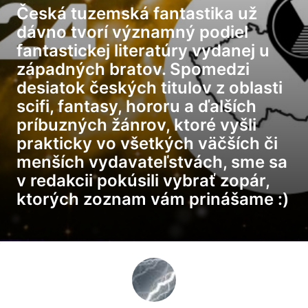
Česká tuzemská fantastika už
dávno tvorí významný podiel
fantastickej literatúry vydanej u
západných bratov. Spomedzi
desiatok českých titulov z oblasti
scifi, fantasy, hororu a ďalších
príbuzných žánrov, ktoré vyšli
prakticky vo všetkých väčších či
menších vydavateľstvách, sme sa
v redakcii pokúsili vybrať zopár,
ktorých zoznam vám prinášame :)