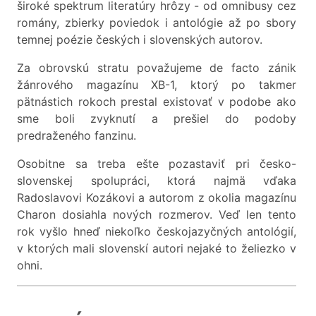
široké spektrum literatúry hrôzy - od omnibusy cez
romány, zbierky poviedok i antológie až po sbory
temnej poézie českých i slovenských autorov.
Za obrovskú stratu považujeme de facto zánik
žánrového magazínu XB-1, ktorý po takmer
pätnástich rokoch prestal existovať v podobe ako
sme boli zvyknutí a prešiel do podoby
predraženého fanzinu.
Osobitne sa treba ešte pozastaviť pri česko-
slovenskej spolupráci, ktorá najmä vďaka
Radoslavovi Kozákovi a autorom z okolia magazínu
Charon dosiahla nových rozmerov. Veď len tento
rok vyšlo hneď niekoľko českojazyčných antológií,
v ktorých mali slovenskí autori nejaké to želiezko v
ohni.