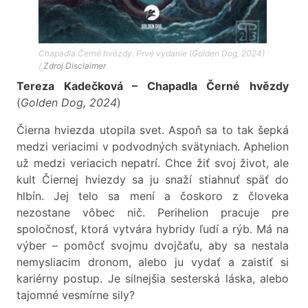
Chapadla Černé hvězdy. Prvé vydanie (Golden Dog, 2024)
/
Zdroj
Disclaimer
Tereza Kadečková – Chapadla Černé hvězdy
(
Golden Dog, 2024
)
Čierna hviezda utopila svet. Aspoň sa to tak šepká
medzi veriacimi v podvodných svätyniach. Aphelion
už medzi veriacich nepatrí. Chce žiť svoj život, ale
kult Čiernej hviezdy sa ju snaží stiahnuť späť do
hlbín. Jej telo sa mení a čoskoro z človeka
nezostane vôbec nič. Perihelion pracuje pre
spoločnosť, ktorá vytvára hybridy ľudí a rýb. Má na
výber – pomôcť svojmu dvojčaťu, aby sa nestala
nemysliacim dronom, alebo ju vydať a zaistiť si
kariérny postup. Je silnejšia sesterská láska, alebo
tajomné vesmírne sily?