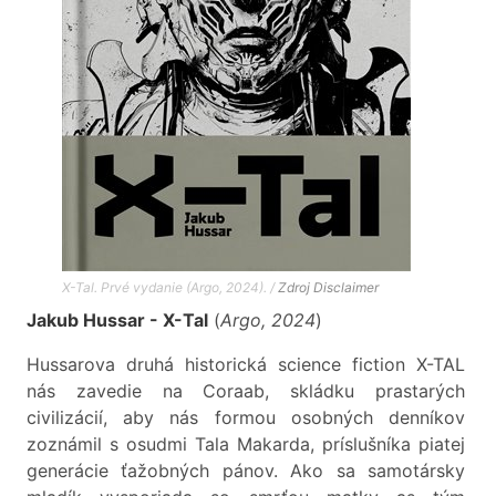
X-Tal. Prvé vydanie (Argo, 2024). /
Zdroj
Disclaimer
Jakub Hussar - X-Tal
(
Argo, 2024
)
Hussarova druhá historická science fiction X-TAL
nás zavedie na Coraab, skládku prastarých
civilizácií, aby nás formou osobných denníkov
zoznámil s osudmi Tala Makarda, príslušníka piatej
generácie ťažobných pánov. Ako sa samotársky