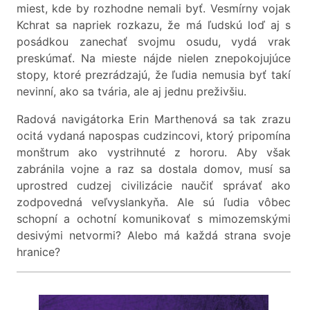
miest, kde by rozhodne nemali byť. Vesmírny vojak
Kchrat sa napriek rozkazu, že má ľudskú loď aj s
posádkou zanechať svojmu osudu, vydá vrak
preskúmať. Na mieste nájde nielen znepokojujúce
stopy, ktoré prezrádzajú, že ľudia nemusia byť takí
nevinní, ako sa tvária, ale aj jednu preživšiu.
Radová navigátorka Erin Marthenová sa tak zrazu
ocitá vydaná napospas cudzincovi, ktorý pripomína
monštrum ako vystrihnuté z hororu. Aby však
zabránila vojne a raz sa dostala domov, musí sa
uprostred cudzej civilizácie naučiť správať ako
zodpovedná veľvyslankyňa. Ale sú ľudia vôbec
schopní a ochotní komunikovať s mimozemskými
desivými netvormi? Alebo má každá strana svoje
hranice?