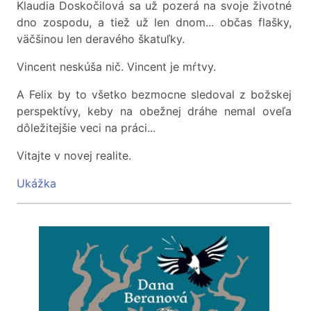
Klaudia Doskočilová sa už pozerá na svoje životné
dno zospodu, a tiež už len dnom... občas flašky,
väčšinou len deravého škatuľky.
Vincent neskúša nič. Vincent je mŕtvy.
A Felix by to všetko bezmocne sledoval z božskej
perspektívy, keby na obežnej dráhe nemal oveľa
dôležitejšie veci na práci...
Vitajte v novej realite.
Ukážka