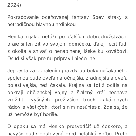
2024
)
Pokračovanie oceňovanej fantasy Spev straky s
netradičnou hlavnou hrdinkou
Henika nijako netúži po ďalších dobrodružstvách,
praje si len žiť vo svojom domčeku, ďalej liečiť ľudí
z okolia a snívať o nenaplnenej láske ku kováčovi.
Osud si však pre ňu pripravil niečo iné.
Jej cesta za odhalením pravdy po boku nečakaného
spojenca bude oveľa náročnejšia, zradnejšia a oveľa
bolestivejšia, než čakala. Krajina sa totiž ocitla na
pokraji občianskej vojny a šialený kráľ necháva
vraždiť zvyšných preživších troch zakázaných
rádov a všetkých, ktorí s ním nesúhlasia. Zdá sa, že
už nemôže byť horšie.
O opaku sa má Henika presvedčiť už čoskoro, a
navyše bude postavená pred neľahkú voľbu. Preto