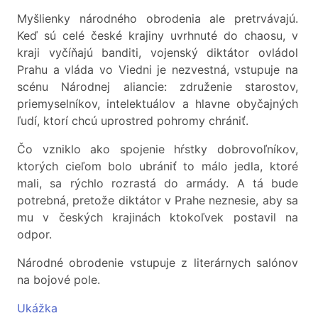
Myšlienky národného obrodenia ale pretrvávajú.
Keď sú celé české krajiny uvrhnuté do chaosu, v
kraji vyčíňajú banditi, vojenský diktátor ovládol
Prahu a vláda vo Viedni je nezvestná, vstupuje na
scénu Národnej aliancie: združenie starostov,
priemyselníkov, intelektuálov a hlavne obyčajných
ľudí, ktorí chcú uprostred pohromy chrániť.
Čo vzniklo ako spojenie hŕstky dobrovoľníkov,
ktorých cieľom bolo ubrániť to málo jedla, ktoré
mali, sa rýchlo rozrastá do armády. A tá bude
potrebná, pretože diktátor v Prahe neznesie, aby sa
mu v českých krajinách ktokoľvek postavil na
odpor.
Národné obrodenie vstupuje z literárnych salónov
na bojové pole.
Ukážka