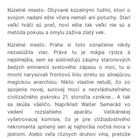
Kúzelné miesto. Obývané kúzelnými ľuďmi, ktorí o
svojom nadaní ešte včera nemali ani potuchy. Starí
veľkí hráči sú preč, noví ešte tak veľkí nie sú a
metóda pokusu a omylu zažíva zlatý vek.
Kúzelné mesto. Praha si toto označenie nikdy
nezaslúžila viac. Práve tu je mágia rýdza a
najsilnejšia, sem sa sústreďujú záujmy staronových
šedých eminencií svetového zápasu o moc, tu si
mnohí narysovali frontovú líniu stretu so silnejúcou
magickou anarchiou. Nikto vlastne netuší, čo zo
spojenia novej, surovej moci a nezvládnuteľného
civilizačného pokroku 21. storočia vznikne… A tak
sa skúša všeličo. Napríklad Walter Semerád vo
vedení rozsiahleho aparátu Vatikánskej
vyšetrovacej komisie, čo je pre ctižiadostivého
nekromanta splnený sen aj najhoršia nočná mora v
jednom. Alebo veľa rôznych druhov vína, pretože