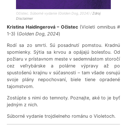
Očistec. Súborné vydanie (Golden Dog, 2024) /
Zdroj
Disclaimer
Kristina Haidingerová – Očistec
(Violeti omnibus #
1-3) (
Golden Dog, 2024
)
Rodí sa zo smrti. Sú posadnutí pomstou. Kradnú
spomienky. Sýtia sa krvou a opájajú bolesťou. Od
požiaru v prístavnom meste v sedemnástom storočí
cez veľrybárske a polárne výpravy až po
spustošenú krajinu v súčasnosti – tam všade osnujú
svoje plány nepochovaní, biele tiene opradené
tajomstvom.
Zostúpte s nimi do temnoty. Poznajte, aké to je byť
jedným z nich.
Súborné vydanie trojdielneho románu o Violetoch.