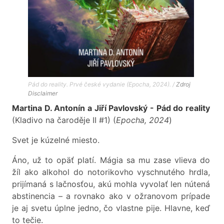
Pád do reality. Prvé české vydanie (Epocha, 2024). /
Zdroj
Disclaimer
Martina D. Antonín a Jiří Pavlovský - Pád do reality
(Kladivo na čaroděje II #1) (
Epocha, 2024
)
Svet je kúzelné miesto.
Áno, už to opäť platí. Mágia sa mu zase vlieva do
žíl ako alkohol do notorikovho vyschnutého hrdla,
prijímaná s lačnosťou, akú mohla vyvolať len nútená
abstinencia – a rovnako ako v ožranovom prípade
je aj svetu úplne jedno, čo vlastne pije. Hlavne, keď
to tečie.