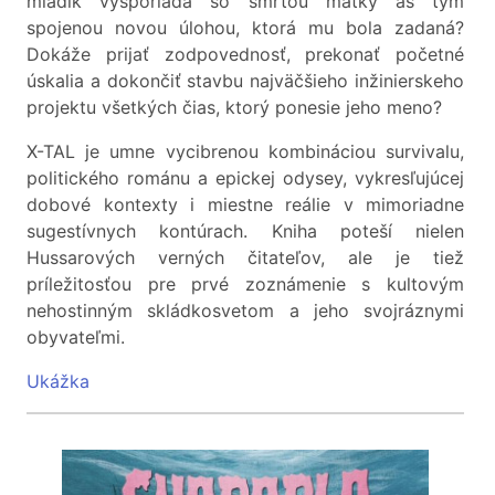
mladík vysporiada so smrťou matky as tým
spojenou novou úlohou, ktorá mu bola zadaná?
Dokáže prijať zodpovednosť, prekonať početné
úskalia a dokončiť stavbu najväčšieho inžinierskeho
projektu všetkých čias, ktorý ponesie jeho meno?
X-TAL je umne vycibrenou kombináciou survivalu,
politického románu a epickej odysey, vykresľujúcej
dobové kontexty i miestne reálie v mimoriadne
sugestívnych kontúrach. Kniha poteší nielen
Hussarových verných čitateľov, ale je tiež
príležitosťou pre prvé zoznámenie s kultovým
nehostinným skládkosvetom a jeho svojráznymi
obyvateľmi.
Ukážka