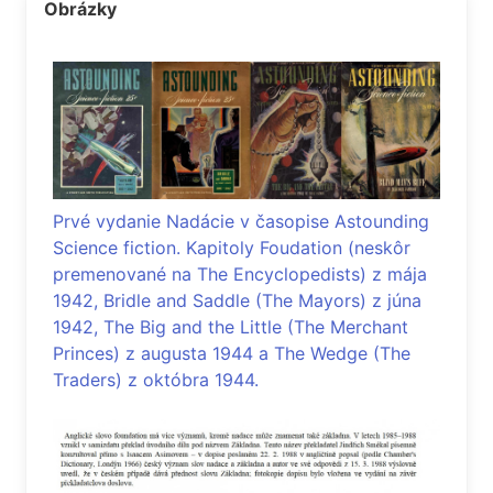
Obrázky
Prvé vydanie Nadácie v časopise Astounding
Science fiction. Kapitoly Foudation (neskôr
premenované na The Encyclopedists) z mája
1942, Bridle and Saddle (The Mayors) z júna
1942, The Big and the Little (The Merchant
Princes) z augusta 1944 a The Wedge (The
Traders) z októbra 1944.