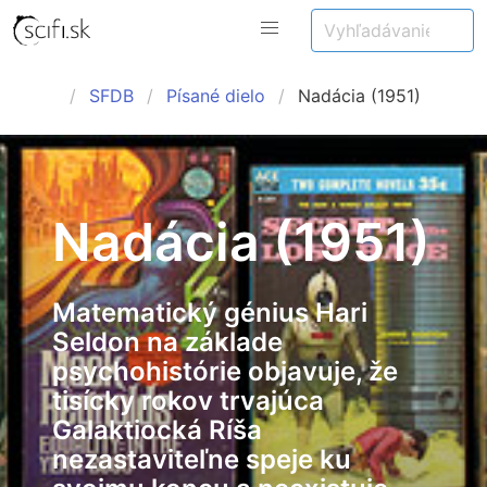
SFDB
Písané dielo
Nadácia (1951)
Nadácia (1951)
Matematický génius Hari
Seldon na základe
psychohistórie objavuje, že
tisícky rokov trvajúca
Galaktiocká Ríša
nezastaviteľne speje ku