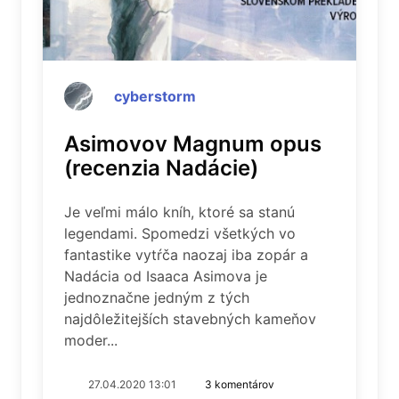
cyberstorm
Asimovov Magnum opus
(recenzia Nadácie)
Je veľmi málo kníh, ktoré sa stanú
legendami. Spomedzi všetkých vo
fantastike vytŕča naozaj iba zopár a
Nadácia od Isaaca Asimova je
jednoznačne jedným z tých
najdôležitejších stavebných kameňov
moder...
27.04.2020 13:01
3 komentárov