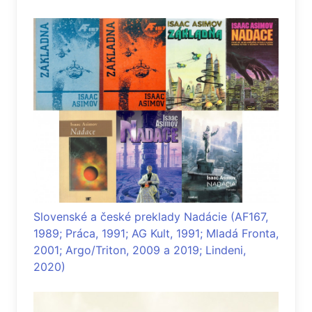
Slovenské a české preklady Nadácie (AF167,
1989; Práca, 1991; AG Kult, 1991; Mladá Fronta,
2001; Argo/Triton, 2009 a 2019; Lindeni,
2020)