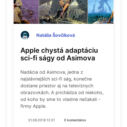
Natália Šovčíková
Apple chystá adaptáciu
sci-fi ságy od Asimova
Nadácia od Asimova, jedna z
najslávnejších sci-fi ság, konečne
dostane priestor aj na televíznych
obrazovkách. A prichádza od niekoho,
od koho by sme to vlastne nečakali -
firmy Apple.
31.08.2018 12:31
0 komentárov