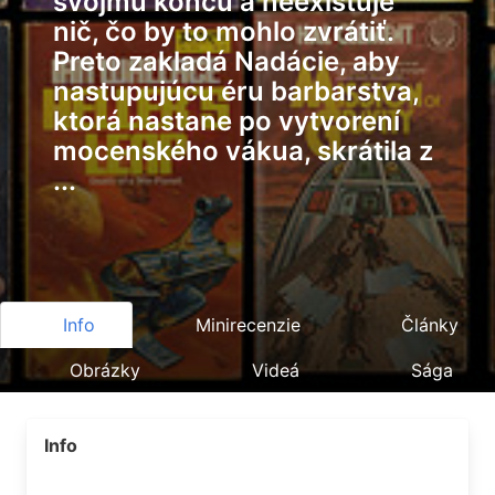
svojmu koncu a neexistuje
nič, čo by to mohlo zvrátiť.
Preto zakladá Nadácie, aby
nastupujúcu éru barbarstva,
ktorá nastane po vytvorení
mocenského vákua, skrátila z
...
Info
Minirecenzie
Články
Obrázky
Videá
Sága
Info