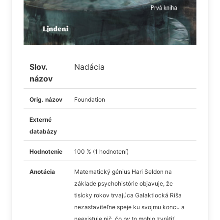
Slov.
Nadácia
názov
Orig. názov
Foundation
Externé
databázy
Hodnotenie
100 % (1 hodnotení)
Anotácia
Matematický génius Hari Seldon na
základe psychohistórie objavuje, že
tisícky rokov trvajúca Galaktiocká Ríša
nezastaviteľne speje ku svojmu koncu a
neexistuje nič, čo by to mohlo zvrátiť.