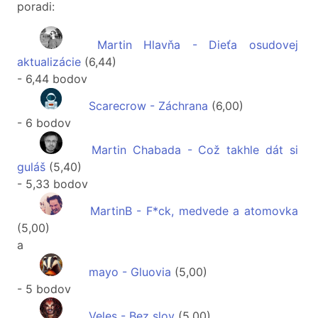
poradi:
Martin Hlavňa - Dieťa osudovej
aktualizácie
(6,44)
- 6,44 bodov
Scarecrow - Záchrana
(6,00)
- 6 bodov
Martin Chabada - Což takhle dát si
guláš
(5,40)
- 5,33 bodov
MartinB - F*ck, medvede a atomovka
(5,00)
a
mayo - Gluovia
(5,00)
- 5 bodov
Veles - Bez slov
(5,00)