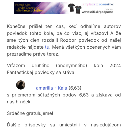
Konečne prišiel ten čas, keď odhalíme autorov
poviedok tohto kola, ba čo viac, aj víťazov! A že
sme tých cien rozdali! Rozbor poviedok od našej
redakcie nájdete
tu
. Mená všetkých ocenených vám
prezradíme práve teraz.
Víťazom druhého (anonymného) kola 2024
Fantastickej poviedky sa stáva
amarilla - Kala
(6,63)
s priemerom súťažných bodov 6,63 a získava od
nás hrnček.
Srdečne gratulujeme!
Ďalšie príspevky sa umiestnili v nasledujúcom