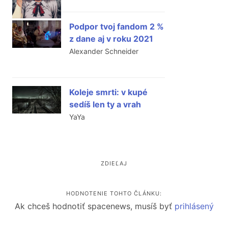
Podpor tvoj fandom 2 %
z dane aj v roku 2021
Alexander Schneider
Koleje smrti: v kupé
sedíš len ty a vrah
YaYa
ZDIEĽAJ
HODNOTENIE TOHTO ČLÁNKU:
Ak chceš hodnotiť spacenews, musíš byť
prihlásený