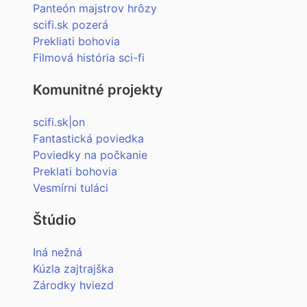
Panteón majstrov hrôzy
scifi.sk pozerá
Prekliati bohovia
Filmová história sci-fi
Komunitné projekty
scifi.sk|on
Fantastická poviedka
Poviedky na počkanie
Preklati bohovia
Vesmírni tuláci
Štúdio
Iná nežná
Kúzla zajtrajška
Zárodky hviezd