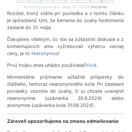
Fantastická poviedka - Body FP 2 2024
Disclaimer
Rozdiel, ktorý vidíte pri poviedke a v tomto článku
je spôsobený tým, že berieme do úvahy hodnotenia
zaslané do 31. mája.
Ďakujeme všetkým, čo ste sa zúšastnili diskusie a z
komentujúcich sme vyžrebovali výhercu vecnej
ceny, je to
Hieronymus
!
Prvú trojku dnes uhádol používateľ
Vivid
.
Momentálne prijímame súťažné príspevky do
ďalšieho, tentoraz neanonymného kola. Pri zasielaní
poviedky vezmite do úvahy, či ju chcete uverejniť
neanonymne (uzávierka 30.6.2024) alebo
anonymne (uzávierka kola 31.08.2024).
Zároveň upozorňujeme na zmenu odmeňovania: