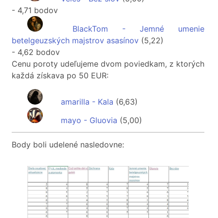
- 4,71 bodov
BlackTom - Jemné umenie
betelgeuzských majstrov asasínov
(5,22)
- 4,62 bodov
Cenu poroty udeľujeme dvom poviedkam, z ktorých
každá získava po 50 EUR:
amarilla - Kala
(6,63)
mayo - Gluovia
(5,00)
Body boli udelené nasledovne: