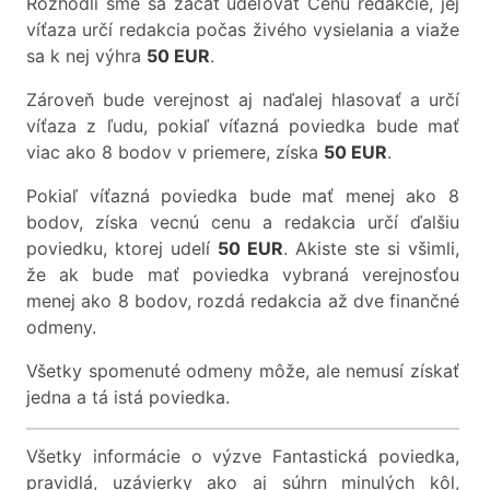
Rozhodli sme sa začať udeľovať Cenu redakcie, jej
víťaza určí redakcia počas živého vysielania a viaže
sa k nej výhra
50 EUR
.
Zároveň bude verejnost aj naďalej hlasovať a určí
víťaza z ľudu, pokiaľ víťazná poviedka bude mať
viac ako 8 bodov v priemere, získa
50 EUR
.
Pokiaľ víťazná poviedka bude mať menej ako 8
bodov, získa vecnú cenu a redakcia určí ďalšiu
poviedku, ktorej udelí
50 EUR
. Akiste ste si všimli,
že ak bude mať poviedka vybraná verejnosťou
menej ako 8 bodov, rozdá redakcia až dve finančné
odmeny.
Všetky spomenuté odmeny môže, ale nemusí získať
jedna a tá istá poviedka.
Všetky informácie o výzve Fantastická poviedka,
pravidlá, uzávierky ako aj súhrn minulých kôl,