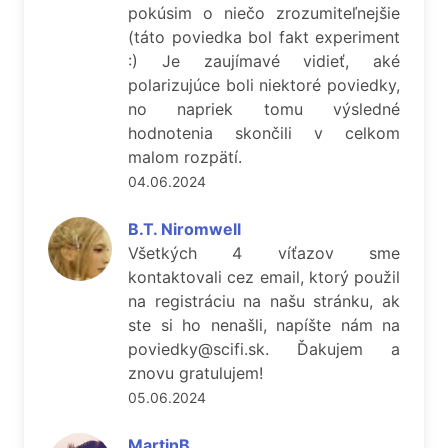
pokúsim o niečo zrozumiteľnejšie
(táto poviedka bol fakt experiment
:) Je zaujímavé vidieť, aké
polarizujúce boli niektoré poviedky,
no napriek tomu výsledné
hodnotenia skončili v celkom
malom rozpätí.
04.06.2024
B.T. Niromwell
Všetkých 4 víťazov sme
kontaktovali cez email, ktorý použil
na registráciu na našu stránku, ak
ste si ho nenašli, napíšte nám na
poviedky@scifi.sk. Ďakujem a
znovu gratulujem!
05.06.2024
MartinB