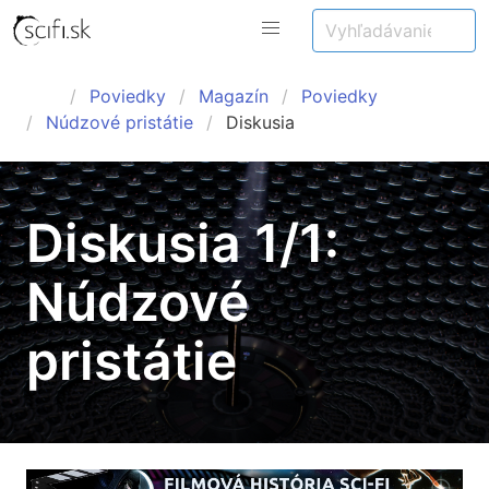
Poviedky
Magazín
Poviedky
Núdzové pristátie
Diskusia
Diskusia 1/1:
Núdzové
pristátie