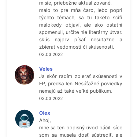
misie, priebežne aktualizované.
malo to pre mňa čaro, lebo popri
týchto témach, sa tu takéto scifi
málokedy objaví, ale ako ostatní
spomenuli, určite nie literárny útvar.
skús najprv písať nesuťažne a
zbierať vedomosti či skúsenosti.
03.03.2022
Veles
Ja skôr radím zbierať skúsenosti v
FP, predsa len Nesúťažné poviedky
nemajú až také veľké publikum.
03.03.2022
Olex
Ahoj,
mne sa ten popisný úvod páčil, síce
som sa musela dosť sústrediť, ale