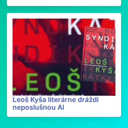
Leoš Kyša literárne dráždi
neposlušnou AI