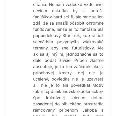
čítania. Nemám vedecké vzdelanie,
neviem nakoľko by si potešil
fanúšikov hard sci-fi, ale mne sa len
zdá, že sa snažíš pôsobiť ohromne
fundovane, lenže je to fantázia alá
papundeklový Star trek, kde si tiež
scenárista povymýšľa všakovaké
termíny, aby znel futuristicky. Ale
ak sa aj mýlim, jednoznačne sa to
dalo podať živšie. Príbeh vlastne
absentuje, je to len začiatok akejsi
príbehovej kostry, dej nie je
ucelený, poviedka nie je uzavretá
a... nie je to ani poviedka! Motív
takej tej dänikenovskej-polemickej-
špe kulatívnej science fiction
zasadenej do biblického prostredia
rámcovaný príbehom Jákoba a