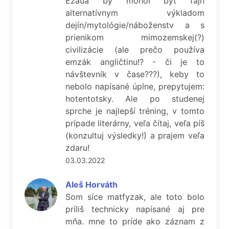
Ezaua by mohol byť fajn
alternatívnym výkladom
dejín/mytológie/náboženstv a s
prienikom mimozemskej(?)
civilizácie (ale prečo používa
emzák angličtinu!? - či je to
návštevník v čase???), keby to
nebolo napísané úplne, prepytujem:
hotentotsky. Ale po studenej
sprche je najlepší tréning, v tomto
prípade literárny, veľa čítaj, veľa píš
(konzultuj výsledky!) a prajem veľa
zdaru!
03.03.2022
Aleš Horváth
Som síce matfyzak, ale toto bolo
príliš technicky napísané aj pre
mňa. mne to príde ako záznam z