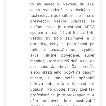
to mi nevadilo. Neviem, do akej
miery vychádzaš z vedeckých a
technických poznatkov, ale mňa si
presvedčil. Neskôr uvádzaš, že
cieľom misie je otestovať APGS
systém a chrániť život Esaua. Toto
všetko by bolo zaujímavé a v
poriadku, keby si pokračoval po
tejto línii, lenže...Z modulu vystúpi
akýsi, slušne povedané, super
mamľas, ktorý má zlý deň, a tak dá
cez hubu Jacobovi. Čím predĺži,
alebo skráti jeho pobyt na danom
mieste, a tak môže spôsobiť
hotovú katastrofu v časovej línii
udalostí. Po úvode, ktorý znel tak
profesionálne, je to prekvapením. A
ešte odstavec kde cestovateľ