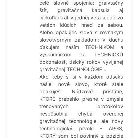
celé slovné spojenia: graivtačný
štít, gravitačná kapsula aj
niekoľkokrát v jednej veta alebo vo
vetách idúcich hneď za sebou.
Alebo opakuješ slová s rovnakým
slovotvorným základom: V duchu
ďakujem naším TECHNIKOM a
výskumníkom za TECHNICKÚ
dokonalosť, tisícky rokov vyvíjanej
gravitačnej TECHNOLÓGIE…
Ako keby si si v každom odseku
našiel nové slovo, ktoré stale
opakuješ: Núdzové pristátie,
KTORÉ prebehlo presne v zmysle
trénovaných protokolov
nespôsobila chyba overenej
gravitačnej technológie, ale nový
technologický prvok - APGS,
KTORÝ som bol povinný z pozície