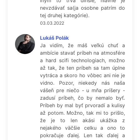
iným to trvá dlhšie, hlavné je
nevzdávať sa(ja osobne patrím do
tej druhej kategórie).
03.03.2022
Lukáš Polák
Ja vidím, že máš veľkú chuť a
ambície stavať príbeh na atmosfére
a hard scifi technologiach, možno
až tak, že ten príbeh sa tam úplne
vytráca a skoro ho vôbec ani nie je
vidno. Pozor, niekedy nás naša
vášeň pre niečo - u mňa príšery -
zadusí príbeh, čo by nemalo byť.
Príbeh by mal byť prvoradí a kulisy
až potom. Možno, tak mi to prišlo,
že je to len akási ukážka z
nejakého väčšie celku a ono to
pokračuje ďalej. Len tak ďalej a