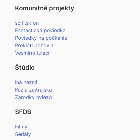
Komunitné projekty
scifi.sk|on
Fantastická poviedka
Poviedky na počkanie
Preklati bohovia
Vesmírni tuláci
Štúdio
Iná nežná
Kúzla zajtrajška
Zárodky hviezd
SFDB
Filmy
Seriály