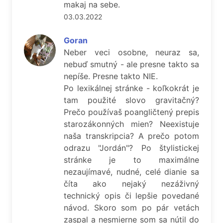
makaj na sebe.
03.03.2022
Goran
Neber veci osobne, neuraz sa,
nebuď smutný - ale presne takto sa
nepíše. Presne takto NIE.
Po lexikálnej stránke - koľkokrát je
tam použité slovo gravitačný?
Prečo používaš poangličtený prepis
starozákonných mien? Neexistuje
naša transkripcia? A prečo potom
odrazu "Jordán"? Po štylistickej
stránke je to maximálne
nezaujímavé, nudné, celé dianie sa
číta ako nejaký nezáživný
technický opis či lepšie povedané
návod. Skoro som po pár vetách
zaspal a nesmierne som sa nútil do