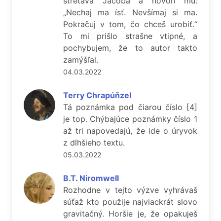
stretáva Jacoba a hovorí mu:
„Nechaj ma ísť. Nevšímaj si ma.
Pokračuj v tom, čo chceš urobiť.“
To mi prišlo strašne vtipné, a
pochybujem, že to autor takto
zamýšľal.
04.03.2022
Terry Chrapúňzel
Tá poznámka pod čiarou číslo [4]
je top. Chýbajúce poznámky číslo 1
až tri napovedajú, že ide o úryvok
z dlhšieho textu.
05.03.2022
B.T. Niromwell
Rozhodne v tejto výzve vyhrávaš
súťaž kto použije najviackrát slovo
gravitačný. Horšie je, že opakuješ