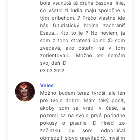
bola vsunutá tá druhá časová línia,
čo všetci tí ľudia majú spoločné s
tým príbehom...? Prečo vlastne ide
nás futuristický hrdina zachrániť
Esaua... Kto to je ? No neviem, ja
som z toho stratená úplne :D som
zvedavá, ako ostatní sa v tom
zorientovali... Možno len nemám
svoj deň :D
03.03.2022
Veles
Možno budem teraz tvrdší, ale len
pre tvoje dobro. Mám taký pocit,
akoby som sa vrátil v čase, a
pozeral sa na svoje prvé poriadne
pokusy o písanie :D Hneď zo
začiatku by som odporúčal
obmedziť slovo gravitačný, myslím