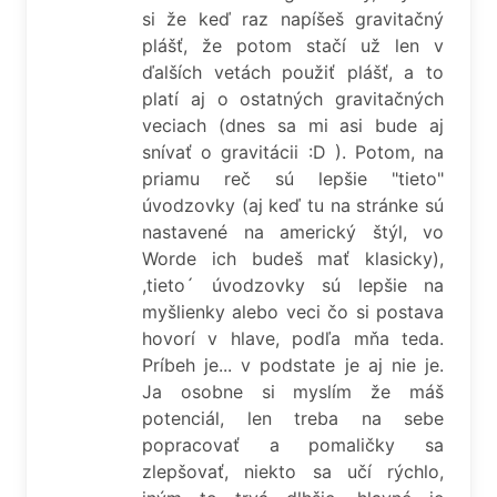
si že keď raz napíšeš gravitačný
plášť, že potom stačí už len v
ďalších vetách použiť plášť, a to
platí aj o ostatných gravitačných
veciach (dnes sa mi asi bude aj
snívať o gravitácii :D ). Potom, na
priamu reč sú lepšie "tieto"
úvodzovky (aj keď tu na stránke sú
nastavené na americký štýl, vo
Worde ich budeš mať klasicky),
,tieto´ úvodzovky sú lepšie na
myšlienky alebo veci čo si postava
hovorí v hlave, podľa mňa teda.
Príbeh je... v podstate je aj nie je.
Ja osobne si myslím že máš
potenciál, len treba na sebe
popracovať a pomaličky sa
zlepšovať, niekto sa učí rýchlo,