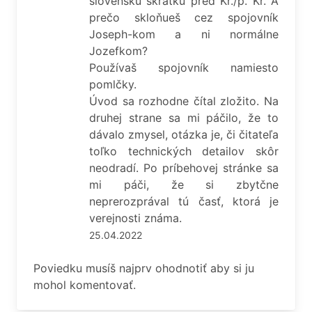
slovenskú skratku pred Kr./p. Kr. A
prečo skloňueš cez spojovník
Joseph-kom a ni normálne
Jozefkom?
Používaš spojovník namiesto
pomlčky.
Úvod sa rozhodne čítal zložito. Na
druhej strane sa mi páčilo, že to
dávalo zmysel, otázka je, či čitateľa
toľko technických detailov skôr
neodradí. Po príbehovej stránke sa
mi páči, že si zbytčne
neprerozprával tú časť, ktorá je
verejnosti známa.
25.04.2022
Poviedku musíš najprv ohodnotiť aby si ju
mohol komentovať.