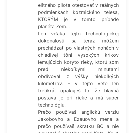
elitného pilota otestovať v reálnych
podmienkach kozmického telesa,
KTORÝM je v tomto prípade
planéta Zem…
Len vďaka tejto technologickej
dokonalosti sa teraz môžem
prechádzať po vlastných nohách v
chladivej tôni vysokých kríkov
lemujúcich koryto rieky, ktorú som
pred niekoľkými minútami
obdivoval z výšky niekoľkých
kilometrov. – v tejto vete len
tretíkrát opakuješ to, že hlavná
postava je pri rieke a má super
technológiu.
Prečo používaš anglickú verziu
Jakobovho a Ezauovho mena a
prečo používaš skratku BC a nie