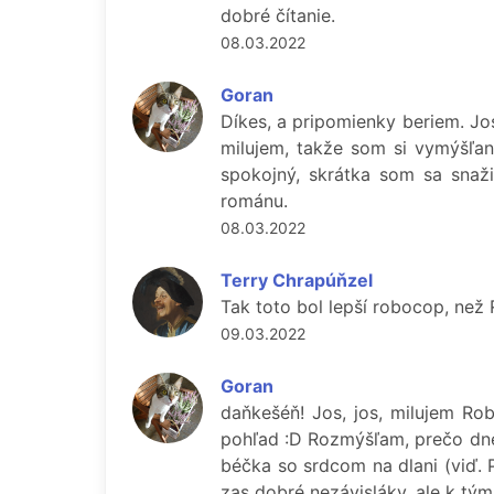
dobré čítanie.
08.03.2022
Goran
Díkes, a pripomienky beriem. Jos
milujem, takže som si vymýšľani
spokojný, skrátka som sa snaži
románu.
08.03.2022
Terry Chrapúňzel
Tak toto bol lepší robocop, než
09.03.2022
Goran
daňkešéň! Jos, jos, milujem Ro
pohľad :D Rozmýšľam, prečo dnes
béčka so srdcom na dlani (viď. 
zas dobré nezávisláky, ale k tý