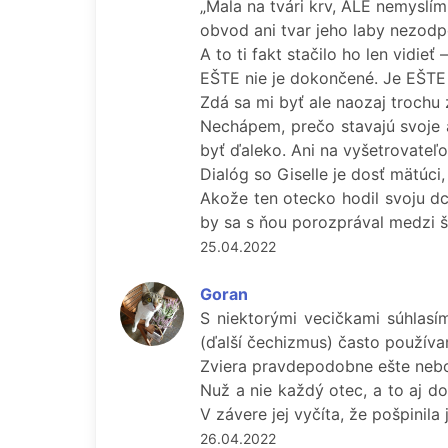
„Mala na tvári krv, ALE nemyslím 
obvod ani tvar jeho laby nezod
A to ti fakt stačilo ho len vidieť
EŠTE nie je dokončené. Je EŠTE 
Zdá sa mi byť ale naozaj trochu
Nechápem, prečo stavajú svoje a
byť ďaleko. Ani na vyšetrovateľo
Dialóg so Giselle je dosť mätúci
Akože ten otecko hodil svoju dc
by sa s ňou porozprával medzi 
25.04.2022
Goran
S niektorými vecičkami súhlasím
(ďalší čechizmus) často používam 
Zviera pravdepodobne ešte nebolo
Nuž a nie každý otec, a to aj do
V závere jej vyčíta, že pošpinil
26.04.2022