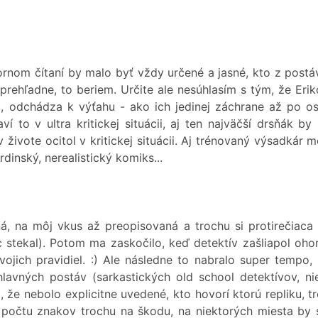
ornom čítaní by malo byť vždy určené a jasné, kto z postáv
rehľadne, to beriem. Určite ale nesúhlasím s tým, že Eri
c, odchádza k výťahu - ako ich jedinej záchrane až po 
ví to v ultra kritickej situácii, aj ten najväčší drsňák b
živote ocitol v kritickej situácii. Aj trénovaný výsadkár m
rdinský, nerealistický komiks...
á, na môj vkus až preopisovaná a trochu si protirečiaca 
stekal). Potom ma zaskočilo, keď detektív zašliapol ohor
jich pravidiel. :) Ale následne to nabralo super tempo, 
lavných postáv (sarkastických old school detektívov, n
že nebolo explicitne uvedené, kto hovorí ktorú repliku, tr
počtu znakov trochu na škodu, na niektorých miesta by s