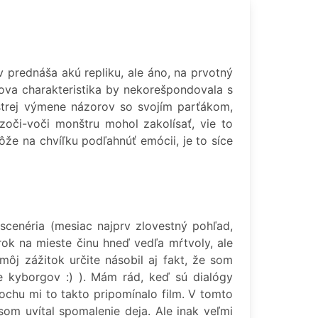
 prednáša akú repliku, ale áno, na prvotný
kova charakteristika by nekorešpondovala s
ostrej výmene názorov so svojím parťákom,
y zoči-voči monštru mohol zakolísať, vie to
ôže na chvíľku podľahnúť emócii, je to síce
scenéria (mesiac najprv zlovestný pohľad,
ok na mieste činu hneď vedľa mŕtvoly, ale
môj zážitok určite násobil aj fakt, že som
ie kyborgov :) ). Mám rád, keď sú dialógy
ochu mi to takto pripomínalo film. V tomto
om uvítal spomalenie deja. Ale inak veľmi