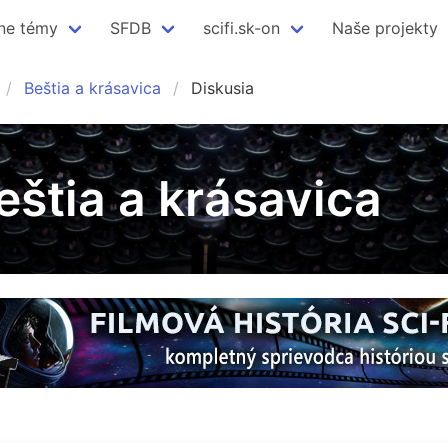
ne témy
SFDB
scifi.sk-on
Naše projekty
Beštia a krásavica
Diskusia
eštia a krásavica