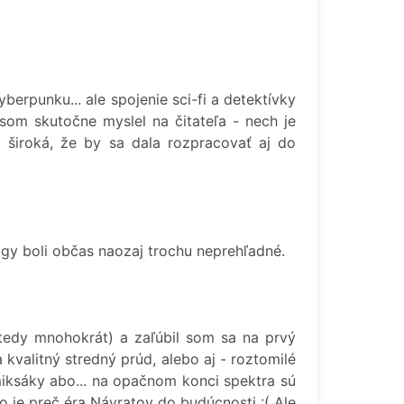
erpunku... ale spojenie sci-fi a detektívky
 som skutočne myslel na čitateľa - nech je
k široká, že by sa dala rozpracovať aj do
ógy boli občas naozaj trochu neprehľadné.
tedy mnohokrát) a zaľúbil som sa na prvý
valitný stredný prúd, alebo aj - roztomilé
omiksáky abo... na opačnom konci spektra sú
o je preč éra Návratov do budúcnosti :( Ale