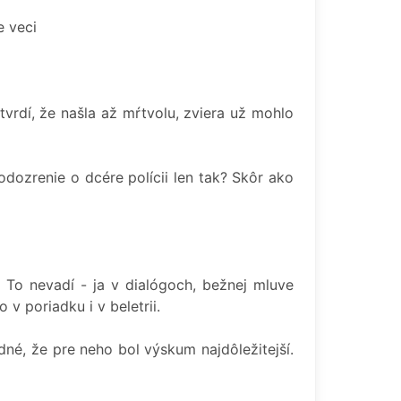
e veci
vrdí, že našla až mŕtvolu, zviera už mohlo
dozrenie o dcére polícii len tak? Skôr ako
. To nevadí - ja v dialógoch, bežnej mluve
v poriadku i v beletrii.
dné, že pre neho bol výskum najdôležitejší.