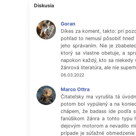
Diskusia
Goran
Díkes za koment, takto: pri poz
pohľad to nemusí pôsobiť hneď p
jeho správaním. Nie je zbabele
ktorý sa vlastne obetuje, a spra
napokon každý, kto sa niekedy v 
žánrová literatúra, ale nie superh
06.03.2022
Marco Ottra
Čitateľsky ma vyrušila tá úvodn
potom bol vypúlený a na koniec 
chápem, že badass ide podľa svo
fanúšikom žánra a tohto typu h
dejovým motorom a nevadilo mi, 
prípade je súťažné obmedzenie 