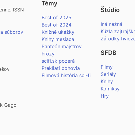
Témy
Štúdio
enne, ISSN
Best of 2025
Iná nežná
Best of 2024
Kúzla zajtrajšk
ia súborov
Knižné ukážky
Zárodky hviez
Knihy mesiaca
Panteón majstrov
SFDB
hrôzy
scifi.sk pozerá
Filmy
Prekliati bohovia
ešov
Seriály
Filmová história sci-fi
Knihy
Komiksy
Hry
šek Gago