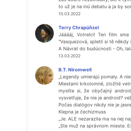
to už je na inú debatu a ja by som
10.03.2022
Terry Chrapúňzel
Jááááj, Votrelci! Ten film s
"Vasquezová, spletli si tě někd
A Návrat do budúcnosti - Oh, lal
13.03.2022
B.T. Niromwell
„Legendy umierajú pomaly. A nie
Miestami krkolomné, zložité vetn
myslíte si, že obyčajný androi
vysvetľuje, že nie je android? ve
Počas dialógov nikdy nie je jasn
Klepna je čechizmuss
„Je. ALE nezarazila ma na nej naj
„Ste muž na správnom mieste. Eš