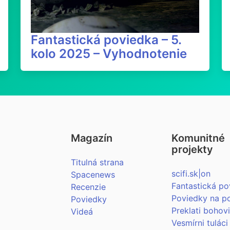
Fantastická poviedka – 5.
kolo 2025 – Vyhodnotenie
Magazín
Komunitné
projekty
Titulná strana
scifi.sk|on
Spacenews
Fantastická po
Recenzie
Poviedky na p
Poviedky
Preklati bohov
Videá
Vesmírni tuláci