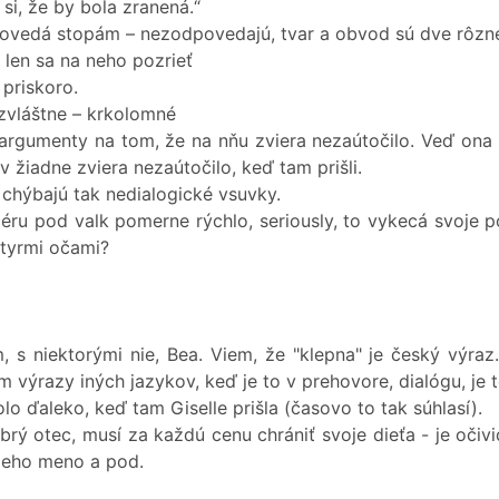
si, že by bola zranená.“
povedá stopám – nezodpovedajú, tvar a obvod sú dve rôzn
 – len sa na neho pozrieť
priskoro.
 zvláštne – krkolomné
rgumenty na tom, že na nňu zviera nezaútočilo. Veď ona t
v žiadne zviera nezaútočilo, keď tam prišli.
, chýbajú tak nedialogické vsuvky.
éru pod valk pomerne rýchlo, seriously, to vykecá svoje po
štyrmi očami?
, s niektorými nie, Bea. Viem, že "klepna" je český výraz
výrazy iných jazykov, keď je to v prehovore, dialógu, je to 
 ďaleko, keď tam Giselle prišla (časovo to tak súhlasí).
brý otec, musí za každú cenu chrániť svoje dieťa - je očivi
a jeho meno a pod.