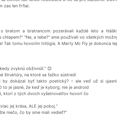
 zas len frflal.
me s bratom a bratrancom pozerávali každé leto a hlá
y s chlapem?" "Ne, a tebe?" sme používali vo všetkých mož
a! Tak tomu hovorím trilógia. A Marty Mc Fly je dokonca le
kedy zvyknú obživnúť.“ 😊
é štruktúry, na ktoré sa ťažko sústredí
d by dokázal byť takto poetický? – ale veď už si ujasn
D to je jasné, že keď je kyborg, nie je android
é, ktorí z tých dvoch vyšetrovatľov hovorí čo
viac jej krása, ALE jej pokoj.“
te niečo, čo by sme mali vedieť?“