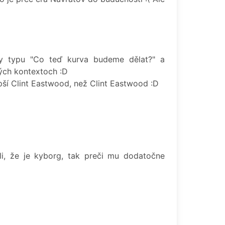
šky typu "Co teď kurva budeme dělat?" a
ných kontextoch :D
pší Clint Eastwood, než Clint Eastwood :D
ili, že je kyborg, tak preči mu dodatočne