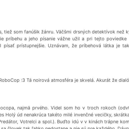
, tiež som fanúšik žánru. Väčšmi drsných detektívok než kyb
e príbehu a jeho písanie vážne užil a pri tejto poviedke
l písať prístupnejšie. Uznávam, že príbehová látka je ta
 RoboCop :3 Tá noirová atmosféra je skvelá. Akurát že dial
bocopa, najmä prvého. Videl som ho v troch rokoch (odv
 Holý úd nenakrúca takéto milé invenčné vecičky, skrátka k
Predátor, Votrelci a spol.). Buďto idú v v kinách trápne k
m sa človek tak ľahko nedostane a nie sú pre každého. Dávn