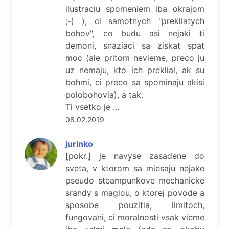
ilustraciu spomeniem iba okrajom
;-) ), ci samotnych "prekliatych
bohov", co budu asi nejaki ti
demoni, snaziaci sa ziskat spat
moc (ale pritom nevieme, preco ju
uz nemaju, kto ich preklial, ak su
bohmi, ci preco sa spominaju akisi
polobohovia), a tak.
Ti vsetko je ...
08.02.2019
jurinko
[pokr.] je navyse zasadene do
sveta, v ktorom sa miesaju nejake
pseudo steampunkove mechanicke
srandy s magiou, o ktorej povode a
sposobe pouzitia, limitoch,
fungovani, ci moralnosti vsak vieme