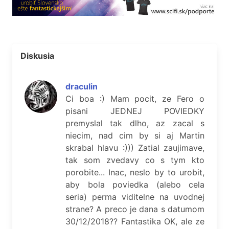
Diskusia
draculin
Ci boa :) Mam pocit, ze Fero o
pisani JEDNEJ POVIEDKY
premyslal tak dlho, az zacal s
niecim, nad cim by si aj Martin
skrabal hlavu :))) Zatial zaujimave,
tak som zvedavy co s tym kto
porobite... Inac, neslo by to urobit,
aby bola poviedka (alebo cela
seria) perma viditelne na uvodnej
strane? A preco je dana s datumom
30/12/2018?? Fantastika OK, ale ze