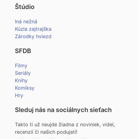
Štúdio
Iná nežná
Kúzla zajtrajška
Zárodky hviezd
SFDB
Filmy
Seriály
Knihy
Komiksy
Hry
Sleduj nás na sociálnych sieťach
Takto ti už neujde žiadna z noviniek, videí,
recenzií či našich podujatí!