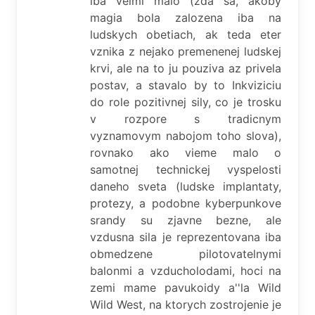
iba velmi malo (zda sa, akoby
magia bola zalozena iba na
ludskych obetiach, ak teda eter
vznika z nejako premenenej ludskej
krvi, ale na to ju pouziva az privela
postav, a stavalo by to Inkviziciu
do role pozitivnej sily, co je trosku
v rozpore s tradicnym
vyznamovym nabojom toho slova),
rovnako ako vieme malo o
samotnej technickej vyspelosti
daneho sveta (ludske implantaty,
protezy, a podobne kyberpunkove
srandy su zjavne bezne, ale
vzdusna sila je reprezentovana iba
obmedzene pilotovatelnymi
balonmi a vzducholodami, hoci na
zemi mame pavukoidy a''la Wild
Wild West, na ktorych zostrojenie je