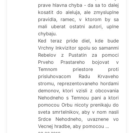
prave hlavna chyba - da sa to dalej
kosatit do aleluja, ale zmysluplne
pravidla, ramec, v ktorom by sa
mali uberat ostatni autori, uplne
chybaju.
Ked teraz pride diel, kde bude
Vrchny Inkvizitor spolu so samanmi
Rebelov z Pustatin za pomoci
Prveho Prastareho bojovat v
Temnom priestore proti
prisluhovacom Radu Krvaveho
stromu, reprezentovaneho hordami
demonov, ktori vzisli z obcovania
Nehodneho s Temnou pani a ktori
pomocou Orbu nicoty prenikaju do
sveta smrtelnikov, aby v nom nasli
Srdce Nehodneho, uvaznene vo
Vecnej hradbe, aby pomocou ...