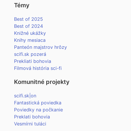
Témy
Best of 2025
Best of 2024
Knižné ukážky
Knihy mesiaca
Panteón majstrov hrôzy
scifi.sk pozerá
Prekliati bohovia
Filmová história sci-fi
Komunitné projekty
scifi.sk|on
Fantastická poviedka
Poviedky na počkanie
Preklati bohovia
Vesmírni tuláci