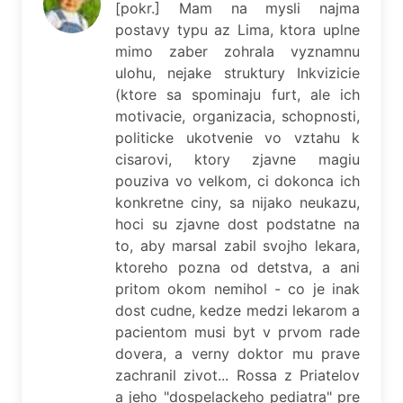
[pokr.] Mam na mysli najma
postavy typu az Lima, ktora uplne
mimo zaber zohrala vyznamnu
ulohu, nejake struktury Inkvizicie
(ktore sa spominaju furt, ale ich
motivacie, organizacia, schopnosti,
politicke ukotvenie vo vztahu k
cisarovi, ktory zjavne magiu
pouziva vo velkom, ci dokonca ich
konkretne ciny, sa nijako neukazu,
hoci su zjavne dost podstatne na
to, aby marsal zabil svojho lekara,
ktoreho pozna od detstva, a ani
pritom okom nemihol - co je inak
dost cudne, kedze medzi lekarom a
pacientom musi byt v prvom rade
dovera, a verny doktor mu prave
zachranil zivot... Rossa z Priatelov
a jeho "dospelackeho pediatra" pre