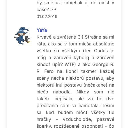
by sme uz zabiehali aj do ciest v
case? :-P
01.02.2019
YaYa
Krvavé a zvrátené 3:) Strašne sa mi
ráta, ako sa v tom mieša absolútne
všetko so všetkým (ten Cadus je
mág a zároveň kyborg a zároveň
kindof upír? WTF) a ako George R.
R. Fero na konci takmer každej
scény nechá niektorú postavu, aby
niektorú inú postavu (nečakane) na
niečo nabodla. Nikdy som nič
takéto nepísala, ale za tie dve
prečítania som sa namotala. Teším
sa, keď budem môcť všetky tie
hračky - vzducholode, pažravé
šperky, rozštiepené osobnosti - čo