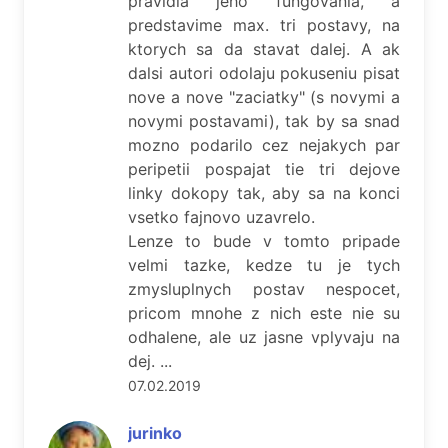
pravidla jeho fungovania, a
predstavime max. tri postavy, na
ktorych sa da stavat dalej. A ak
dalsi autori odolaju pokuseniu pisat
nove a nove "zaciatky" (s novymi a
novymi postavami), tak by sa snad
mozno podarilo cez nejakych par
peripetii pospajat tie tri dejove
linky dokopy tak, aby sa na konci
vsetko fajnovo uzavrelo.
Lenze to bude v tomto pripade
velmi tazke, kedze tu je tych
zmysluplnych postav nespocet,
pricom mnohe z nich este nie su
odhalene, ale uz jasne vplyvaju na
dej. ...
07.02.2019
jurinko