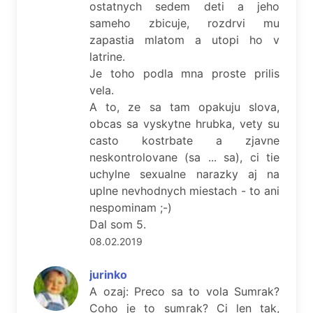
ostatnych sedem deti a jeho
sameho zbicuje, rozdrvi mu
zapastia mlatom a utopi ho v
latrine.
Je toho podla mna proste prilis
vela.
A to, ze sa tam opakuju slova,
obcas sa vyskytne hrubka, vety su
casto kostrbate a zjavne
neskontrolovane (sa ... sa), ci tie
uchylne sexualne narazky aj na
uplne nevhodnych miestach - to ani
nespominam ;-)
Dal som 5.
08.02.2019
jurinko
A ozaj: Preco sa to vola Sumrak?
Coho je to sumrak? Ci len tak,