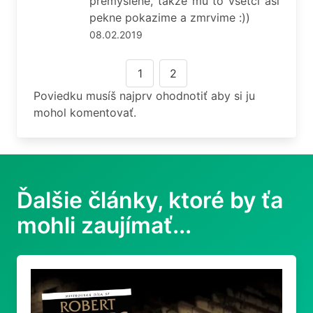
premyslene, takze mu to vsetci asi
pekne pokazime a zmrvime :))
08.02.2019
1
2
Poviedku musíš najprv ohodnotiť aby si ju
mohol komentovať.
Ďalšie články, ktoré by ťa
mohli zaujímať...