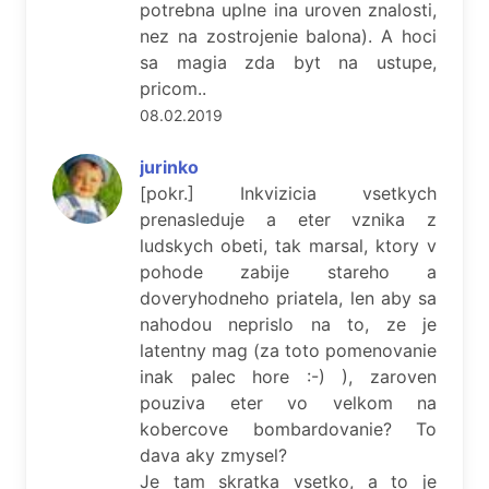
potrebna uplne ina uroven znalosti,
nez na zostrojenie balona). A hoci
sa magia zda byt na ustupe,
pricom..
08.02.2019
jurinko
[pokr.] Inkvizicia vsetkych
prenasleduje a eter vznika z
ludskych obeti, tak marsal, ktory v
pohode zabije stareho a
doveryhodneho priatela, len aby sa
nahodou neprislo na to, ze je
latentny mag (za toto pomenovanie
inak palec hore :-) ), zaroven
pouziva eter vo velkom na
kobercove bombardovanie? To
dava aky zmysel?
Je tam skratka vsetko, a to je