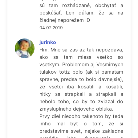
sú tam rozhádzané, obchytať a
poskúšať. Len dúfam, že sa na
žiadnej neporežem :D
04.02.2019
jurinko
Hm. Mne sa zas az tak nepozdava,
ako sa tam miesa vsetko so
vsetkym. Problemom aj Vesmirnych
tulakov totiz bolo (ak si pamatam
spravne, predsa to bolo davnejsie),
ze vsetci iba kosatili a kosatili,
nitky sa strapkali a strapkali a
nebolo toho, co by to zviazal do
zmysluplneho dejoveho obluka.
Prvy diel niecoho takehoto by teda
imho mal byt o tom, ze si
predstavime svet, nejake zakladne