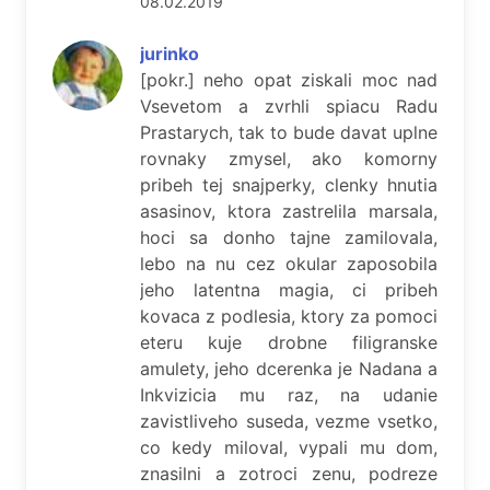
08.02.2019
jurinko
[pokr.] neho opat ziskali moc nad
Vsevetom a zvrhli spiacu Radu
Prastarych, tak to bude davat uplne
rovnaky zmysel, ako komorny
pribeh tej snajperky, clenky hnutia
asasinov, ktora zastrelila marsala,
hoci sa donho tajne zamilovala,
lebo na nu cez okular zaposobila
jeho latentna magia, ci pribeh
kovaca z podlesia, ktory za pomoci
eteru kuje drobne filigranske
amulety, jeho dcerenka je Nadana a
Inkvizicia mu raz, na udanie
zavistliveho suseda, vezme vsetko,
co kedy miloval, vypali mu dom,
znasilni a zotroci zenu, podreze