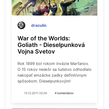
draculin
War of the Worlds:
Goliath - Dieselpunková
Vojna Svetov
Rok 1899 bol rokom invázie Marťanov.
O 15 rokov neskôr sa ľudstvo odhodlalo
nakopať emzácke zadky definitívnym
spôsobom. Dieselpunkovým!
13.12.2011 22:24
4 komentárov