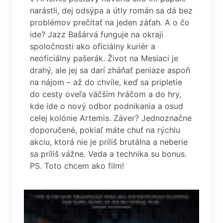
narástli, dej odsýpa a útly román sa dá bez
problémov prečítať na jeden záťah. A o čo
ide? Jazz Bašárvá funguje na okraji
spoločnosti ako oficiálny kuriér a
neoficiálny pašerák. Život na Mesiaci je
drahý, ale jej sa darí zháňať peniaze aspoň
na nájom – až do chvíle, keď sa pripletie
do cesty oveľa väčším hráčom a do hry,
kde ide o nový odbor podnikania a osud
celej kolónie Artemis. Záver? Jednoznačne
doporučené, pokiaľ máte chuť na rýchlu
akciu, ktorá nie je príliš brutálna a neberie
sa príliš vážne. Veda a technika su bonus.
PS. Toto chcem ako film!