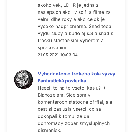
akokolvek, LD+R je jedna z
naslepsich akcii v scifi a filme za
velmi dlhe roky a ako celok je
vysoko nadpriemerna. Snad teda
vyjdu sluby a bude aj s.3 a snad s
trosku stastnejsim vyberom a
spracovanim.
21.05.2021 10:03:04
Vyhodnotenie tretieho kola výzvy
Fantastická poviedka
Heeej, to na to vsetci kaslu? :)
Blahozelam! Sice som v
komentaroch statocne ofrflal, ale
cest si zasluzia vsetci, co sa
dokopali k tomu, ze dali
dohromady zopar zmysluplnych
pismeniek.