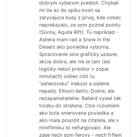
dobrym vyberom predloh. Chybali
mi tie az do spiku kosti sa
zaryvajuce kusy z prvej, kde vobec
neprekazalo, ze som poznal pointu
(Sonny, Aquila Rift). Tu napriklad -
Ashera mam rad a Snow in the
Desers ako poviedka vyborna.
Spracovanie sice graficky uzasne,
akcia dobra, ale nie je tam (asi
logicky nebol priestor v zopar
minutach) vobec citit tu
"asherovsku" inakost a sialene
napady. Ellison detto. Dobre, ale
nezapamatatelne. Ballard vysiel tak
trosku do stratena. CIze rozumiem
ako bola smerovana poviedka a
ako mala posobit na citatela, ale v
minifilmiku to nefungovalo. Ale
zase nech som ferovy - nech frflem