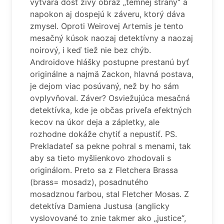
vytvára dosť živý obraz „temnej strany“ a
napokon aj dospejú k záveru, ktorý dáva
zmysel. Oproti Weirovej Artemis je tento
mesačný kúsok naozaj detektívny a naozaj
noirový, i keď tiež nie bez chýb.
Androidove hlášky postupne prestanú byť
originálne a najmä Zackon, hlavná postava,
je dejom viac posúvaný, než by ho sám
ovplyvňoval. Záver? Osviežujúca mesačná
detektívka, kde je občas priveľa efektných
kecov na úkor deja a zápletky, ale
rozhodne dokáže chytiť a nepustiť. PS.
Prekladateľ sa pekne pohral s menami, tak
aby sa tieto myšlienkovo zhodovali s
originálom. Preto sa z Fletchera Brassa
(brass= mosadz), posadnutého
mosadznou farbou, stal Fletcher Mosas. Z
detektíva Damiena Justusa (anglicky
vyslovované to znie takmer ako „justice“,