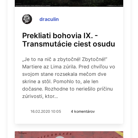
draculin
Prekliati bohovia IX. -
Transmutácie ciest osudu
„Je to na nič a zbytočné! Zbytočné!“
Martiere az Lima zúrila. Pred chvíľou vo
svojom stane rozsekala mečom dve
skrine a stôl. Pomohlo to, ale len
dočasne. Rozhodne to neriešilo príčinu
zúrivosti, ktor...
16.02.2020 10:05
4 komentárov