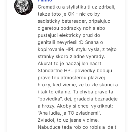
Gramatiku a stylistiku ti uz zdrbali,
takze toto je OK - nic co by
sadisticky betareader, pripalujuc
cigaretou podrazky noh alebo
pustajuci elektricky prud do
genitalii nevyriesil :D Snaha o
kopirovanie HPL stylu vysla, z tejto
stranky skoro ziadne vyhrady.
Akurat to je naozaj len nacrt.
Standartne HPL poviedky boduju
prave tou atmosferou plazivej
hrozy, ked vieme, ze to zle skonci a
i tak to citame. Tu chyba prave ta
"poviedka", dej, gradacia beznadeje
a hrozy. Akoby si chcel vykriknut:
"Aha ludia, ja TO zvladnem!".
Zvladol, to uz jasne vidime.
Nabuduce teda rob co robis a ide ti