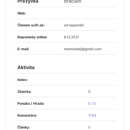
Prezývka
draculin
Web:
Členom scifi.sk:
od nepamäti
Naposledy online:
6.12.2021
E-mail:
marexlabej@gmail.com
Aktivita
Index:
Zbierka:
0
Ponúka / Hľadá:
0 / 0
Komentáre:
1743
Články:
6