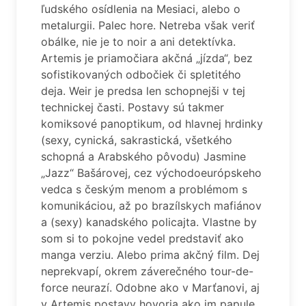
ľudského osídlenia na Mesiaci, alebo o
metalurgii. Palec hore. Netreba však veriť
obálke, nie je to noir a ani detektívka.
Artemis je priamočiara akčná „jízda“, bez
sofistikovaných odbočiek či spletitého
deja. Weir je predsa len schopnejši v tej
technickej časti. Postavy sú takmer
komiksové panoptikum, od hlavnej hrdinky
(sexy, cynická, sakrastická, všetkého
schopná a Arabského pôvodu) Jasmine
„Jazz“ Bašárovej, cez východoeurópskeho
vedca s českým menom a problémom s
komunikáciou, až po brazílskych mafiánov
a (sexy) kanadského policajta. Vlastne by
som si to pokojne vedel predstaviť ako
manga verziu. Alebo prima akčný film. Dej
neprekvapí, okrem záverečného tour-de-
force neurazí. Odobne ako v Marťanovi, aj
v Artemis postavy hovoria ako im papule