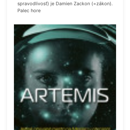
spravodlivosť) je Damien Zackon (=zákon).
Palec hore