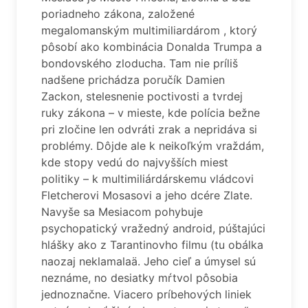
poriadneho zákona, založené
megalomanským multimiliardárom , ktorý
pôsobí ako kombinácia Donalda Trumpa a
bondovského zloducha. Tam nie príliš
nadšene prichádza poručík Damien
Zackon, stelesnenie poctivosti a tvrdej
ruky zákona – v mieste, kde polícia bežne
pri zločine len odvráti zrak a nepridáva si
problémy. Dôjde ale k neikoľkým vraždám,
kde stopy vedú do najvyšších miest
politiky – k multimiliárdárskemu vládcovi
Fletcherovi Mosasovi a jeho dcére Zlate.
Navyše sa Mesiacom pohybuje
psychopatický vražedný android, púštajúci
hlášky ako z Tarantinovho filmu (tu obálka
naozaj neklamalaä. Jeho cieľ a úmysel sú
neznáme, no desiatky mŕtvol pôsobia
jednoznačne. Viacero príbehových liniek