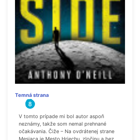
Temná strana
V tomto prípade mi bol autor aspoň
neznámy, takže som nemal prehnané
očakávania. Čiže – Na ovdrátenej strane
Mesiaca je Mesto Hriechu, zločinu a bez