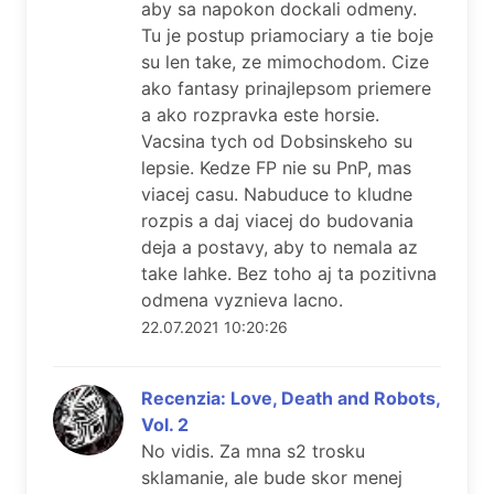
aby sa napokon dockali odmeny.
Tu je postup priamociary a tie boje
su len take, ze mimochodom. Cize
ako fantasy prinajlepsom priemere
a ako rozpravka este horsie.
Vacsina tych od Dobsinskeho su
lepsie. Kedze FP nie su PnP, mas
viacej casu. Nabuduce to kludne
rozpis a daj viacej do budovania
deja a postavy, aby to nemala az
take lahke. Bez toho aj ta pozitivna
odmena vyznieva lacno.
22.07.2021 10:20:26
Recenzia: Love, Death and Robots,
Vol. 2
No vidis. Za mna s2 trosku
sklamanie, ale bude skor menej