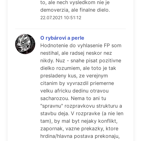
to, ale nech vysledkom nie je
demoverzia, ale finalne dielo.
22.07.2021 10:51:12
O rybárovi a perle
Hodnotenie do vyhlasenie FP som
nestihal, ale radsej neskor nez
nikdy. Nuz - snahe pisat pozitivne
dielko rozumiem, ale toto je tak
presladeny kus, ze verejnym
citanim by vyvrazdil priemerne
velku africku dedinu otravou
sacharozou. Nema to ani tu
"spravnu" rozpravkovu strukturu a
stavbu deja. V rozpravke (a nie len
tam), by mal byt nejaky konflikt,
zapornak, vazne prekazky, ktore
hrdina/hlavna postava prekonaju,