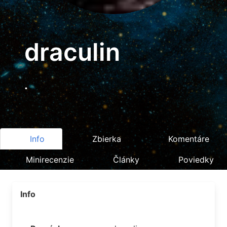
draculin
.
Info
Zbierka
Komentáre
Minirecenzie
Články
Poviedky
Info