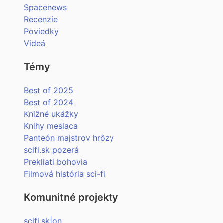
Spacenews
Recenzie
Poviedky
Videá
Témy
Best of 2025
Best of 2024
Knižné ukážky
Knihy mesiaca
Panteón majstrov hrôzy
scifi.sk pozerá
Prekliati bohovia
Filmová história sci-fi
Komunitné projekty
scifi.sk|on