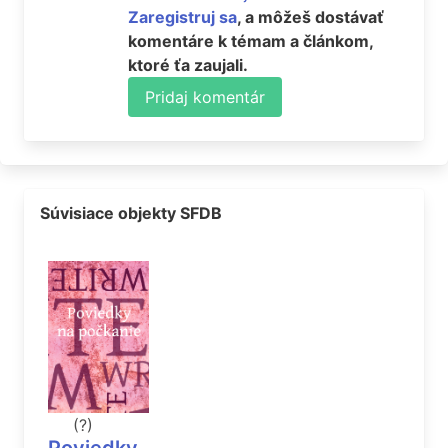
Zaregistruj sa
, a môžeš dostávať
komentáre k témam a článkom,
ktoré ťa zaujali.
Pridaj komentár
Súvisiace objekty SFDB
(?)
Poviedky