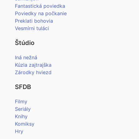
Fantastická poviedka
Poviedky na počkanie
Preklati bohovia
Vesmírni tuláci
Štúdio
Iná nežná
Kúzla zajtrajška
Zárodky hviezd
SFDB
Filmy
Seriály
Knihy
Komiksy
Hry