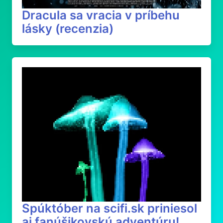
Dracula sa vracia v príbehu
lásky (recenzia)
Spúktóber na scifi.sk priniesol
aj fanúšikovskú adventúru!