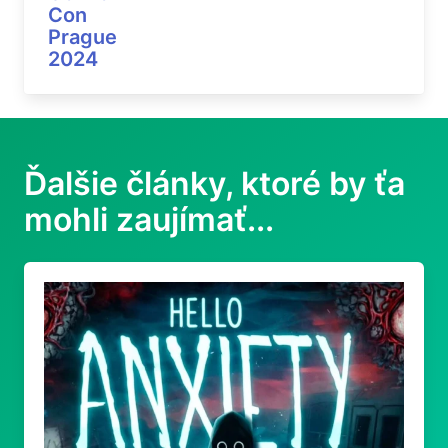
Con
Prague
2024
Ďalšie články, ktoré by ťa
mohli zaujímať...