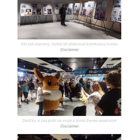
Kto bol unavený, mohol ísť obdivovať komiksovú tvorbu
Disclaimer
Detičky si zas prišli na svoje s týmto Eevee maskotom
Disclaimer