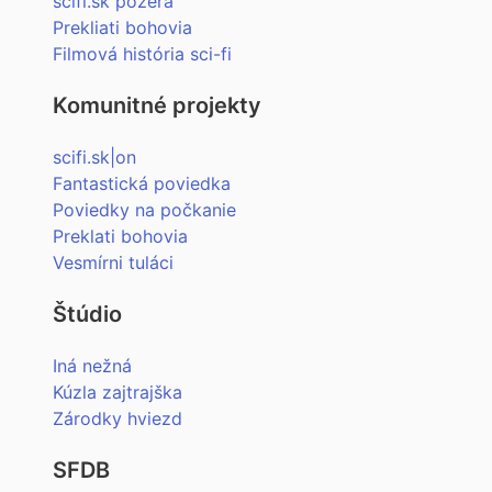
scifi.sk pozerá
Prekliati bohovia
Filmová história sci-fi
Komunitné projekty
scifi.sk|on
Fantastická poviedka
Poviedky na počkanie
Preklati bohovia
Vesmírni tuláci
Štúdio
Iná nežná
Kúzla zajtrajška
Zárodky hviezd
SFDB