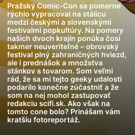
Pražský Comic-Con sa pomerne
rýchlo vypracoval na stálicu
medzi českými a slovenskými
festivalmi popkultúry. Na pomery
našich dvoch krajín ponúka čosi
takmer neuveriteľné – obrovský
festival plný zahraničných hviezd,
ale i prednášok a množstva
stánkov s tovarom. Som veľmi
rád, že sa mi tejto geeky udalosti
podarilo konečne zúčastniť a že
som na nej mohol zastupovať
redakciu scifi.sk. Ako však na
tomto cone bolo? Prinášam vám
kratšiu fotoreportáž.