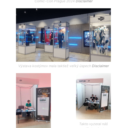
Comic-Con Prague 2024
Disclaimer
Výstava kostýmov mala taktiež veľký úspech
Disclaimer
Takto vyzeral náš