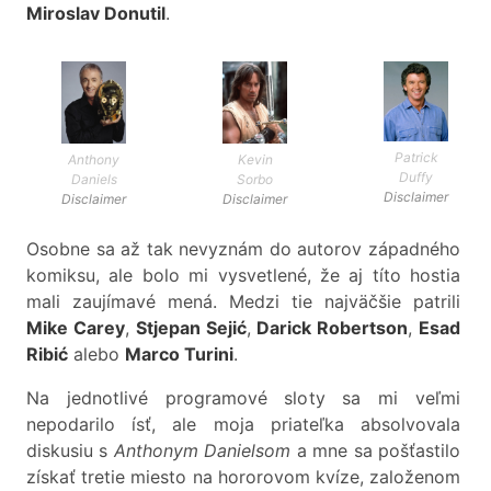
Miroslav Donutil
.
Patrick
Anthony
Kevin
Duffy
Daniels
Sorbo
Disclaimer
Disclaimer
Disclaimer
Osobne sa až tak nevyznám do autorov západného
komiksu, ale bolo mi vysvetlené, že aj títo hostia
mali zaujímavé mená. Medzi tie najväčšie patrili
Mike Carey
,
Stjepan Sejić
,
Darick Robertson
,
Esad
Ribić
alebo
Marco Turini
.
Na jednotlivé programové sloty sa mi veľmi
nepodarilo ísť, ale moja priateľka absolvovala
diskusiu s
Anthonym Danielsom
a mne sa pošťastilo
získať tretie miesto na hororovom kvíze, založenom