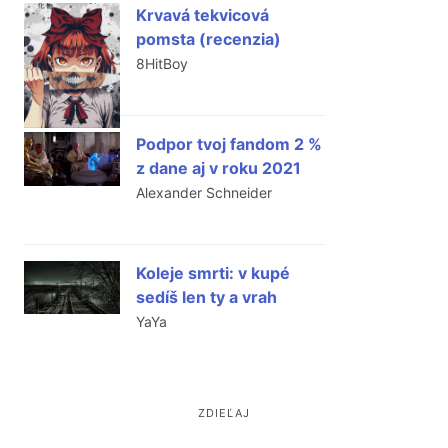
Krvavá tekvicová
pomsta (recenzia)
8HitBoy
Podpor tvoj fandom 2 %
z dane aj v roku 2021
Alexander Schneider
Koleje smrti: v kupé
sedíš len ty a vrah
YaYa
ZDIEĽAJ