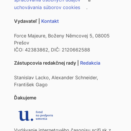
uchovávania súborov cookies
.
Vydavateľ |
Kontakt
Force Majeure, Boženy Němcovej 5, 08005
Prešov
IČO: 42383862, DIČ: 2120662588
Zástupcovia redakčnej rady |
Redakcia
Stanislav Lacko, Alexander Schneider,
František Gago
Ďakujeme
Vydávanie internetového časopisu scifi.sk z