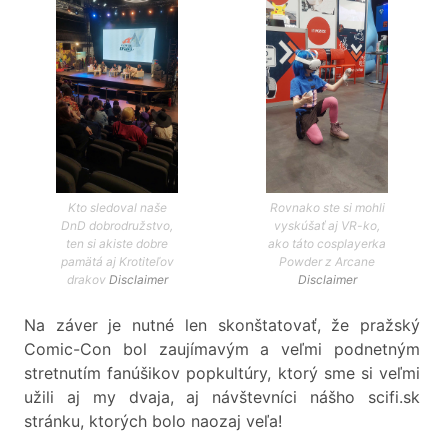
Kto sledoval naše
Rovnako ste si mohli
DnD dobrodružstvo,
vyskúšať aj VR-ko,
ten si akiste dobre
ako táto cosplayerka
pamätá aj Krotiteľov
Powder z Arcane
drakov
Disclaimer
Disclaimer
Na záver je nutné len skonštatovať, že pražský
Comic-Con bol zaujímavým a veľmi podnetným
stretnutím fanúšikov popkultúry, ktorý sme si veľmi
užili aj my dvaja, aj návštevníci nášho scifi.sk
stránku, ktorých bolo naozaj veľa!