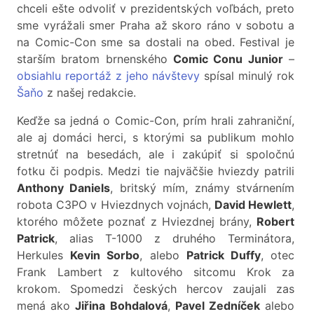
chceli ešte odvoliť v prezidentských voľbách, preto
sme vyrážali smer Praha až skoro ráno v sobotu a
na Comic-Con sme sa dostali na obed. Festival je
starším bratom brnenského
Comic Conu Junior
–
obsiahlu reportáž z jeho návštevy
spísal minulý rok
Šaňo
z našej redakcie.
Keďže sa jedná o Comic-Con, prím hrali zahraniční,
ale aj domáci herci, s ktorými sa publikum mohlo
stretnúť na besedách, ale i zakúpiť si spoločnú
fotku či podpis. Medzi tie najväčšie hviezdy patrili
Anthony Daniels
, britský mím, známy stvárnením
robota C3PO v Hviezdnych vojnách,
David Hewlett
,
ktorého môžete poznať z Hviezdnej brány,
Robert
Patrick
, alias T-1000 z druhého Terminátora,
Herkules
Kevin Sorbo
, alebo
Patrick Duffy
, otec
Frank Lambert z kultového sitcomu Krok za
krokom. Spomedzi českých hercov zaujali zas
mená ako
Jiřina Bohdalová
,
Pavel Zedníček
alebo