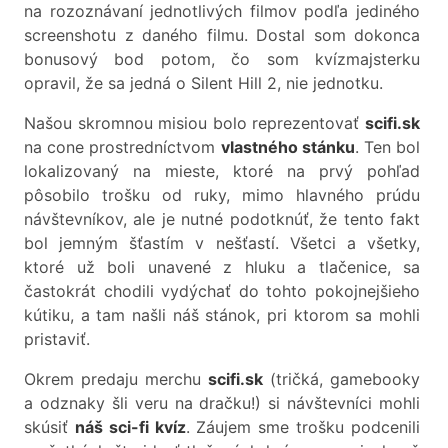
na rozoznávaní jednotlivých filmov podľa jediného
screenshotu z daného filmu. Dostal som dokonca
bonusový bod potom, čo som kvízmajsterku
opravil, že sa jedná o Silent Hill 2, nie jednotku.
Našou skromnou misiou bolo reprezentovať
scifi.sk
na cone prostredníctvom
vlastného stánku
. Ten bol
lokalizovaný na mieste, ktoré na prvý pohľad
pôsobilo trošku od ruky, mimo hlavného prúdu
návštevníkov, ale je nutné podotknúť, že tento fakt
bol jemným šťastím v nešťastí. Všetci a všetky,
ktoré už boli unavené z hluku a tlačenice, sa
častokrát chodili vydýchať do tohto pokojnejšieho
kútiku, a tam našli náš stánok, pri ktorom sa mohli
pristaviť.
Okrem predaju merchu
scifi.sk
(tričká, gamebooky
a odznaky šli veru na dračku!) si návštevníci mohli
skúsiť
náš sci-fi kvíz
. Záujem sme trošku podcenili