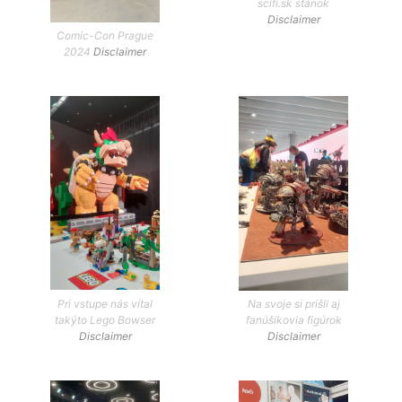
scifi.sk stánok
Disclaimer
Comic-Con Prague
2024
Disclaimer
Pri vstupe nás vítal
Na svoje si prišli aj
takýto Lego Bowser
fanúšikovia figúrok
Disclaimer
Disclaimer