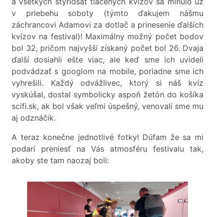
a všetkých štyridsať tlačených kvízov sa minulo už
v priebehu soboty (týmto ďakujem nášmu
záchrancovi Adamovi za dotlač a prinesenie ďalších
kvízov na festival)! Maximálny možný počet bodov
bol 32, pričom najvyšší získaný počet bol 26. Dvaja
ďalší dosiahli ešte viac, ale keď sme ich uvideli
podvádzať s googlom na mobile, poriadne sme ich
vyhrešili. Každý odvážlivec, ktorý si náš kvíz
vyskúšal, dostal symbolicky aspoň žetón do košíka
scifi.sk, ak bol však veľmi úspešný, venovali sme mu
aj odznáčik.
A teraz konečne jednotlivé fotky! Dúfam že sa mi
podarí preniesť na Vás atmosféru festivalu tak,
akoby ste tam naozaj boli: