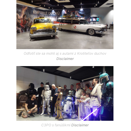
Odfotiť ste sa mohli aj s autami z Krotiteľov duchov
Disclaimer
C3PO s fanúšikmi
Disclaimer