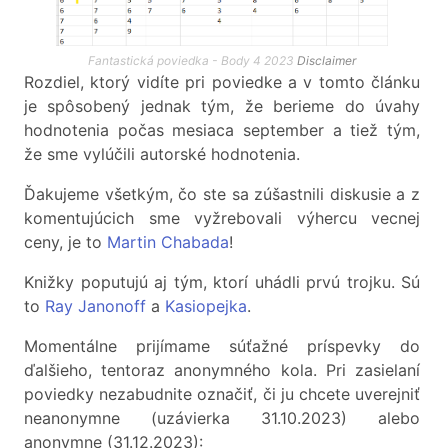
Fantastická poviedka - Body 4 2023
Disclaimer
Rozdiel, ktorý vidíte pri poviedke a v tomto článku
je spôsobený jednak tým, že berieme do úvahy
hodnotenia počas mesiaca september a tiež tým,
že sme vylúčili autorské hodnotenia.
Ďakujeme všetkým, čo ste sa zúšastnili diskusie a z
komentujúcich sme vyžrebovali výhercu vecnej
ceny, je to
Martin Chabada
!
Knižky poputujú aj tým, ktorí uhádli prvú trojku. Sú
to
Ray Janonoff
a
Kasiopejka
.
Momentálne prijímame súťažné príspevky do
ďalšieho, tentoraz anonymného kola. Pri zasielaní
poviedky nezabudnite označiť, či ju chcete uverejniť
neanonymne (uzávierka 31.10.2023) alebo
anonymne (31.12.2023):