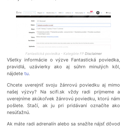
Fantastická poviedka - Kategórie FP
Disclaimer
Všetky informácie o výzve Fantastická poviedka,
pravidlá, uzávierky ako aj súhrn minulých kôl,
nájdete
tu
.
Chcete uverejniť svoju žánrovú poviedku aj mimo
našej výzvy? Na scifi.sk vždy radi prijmeme a
uverejníme akúkoľvek žánrovú poviedku, ktorú nám
pošlete. Stačí, ak ju pri pridávaní označíte ako
nesúťažnú.
Ak máte radi adrenalín alebo sa snažíte nájsť dôvod