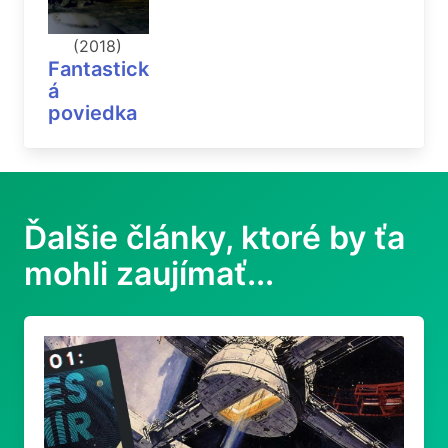
(2018)
Fantastick
á
poviedka
Ďalšie články, ktoré by ťa
mohli zaujímať...