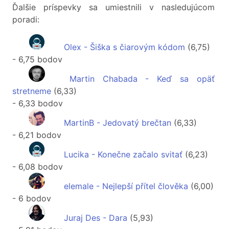
Ďalšie príspevky sa umiestnili v nasledujúcom
poradi:
Olex - Šiška s čiarovým kódom
(6,75)
- 6,75 bodov
Martin Chabada - Keď sa opäť
stretneme
(6,33)
- 6,33 bodov
MartinB - Jedovatý brečtan
(6,33)
- 6,21 bodov
Lucika - Konečne začalo svitať
(6,23)
- 6,08 bodov
elemale - Nejlepší přítel člověka
(6,00)
- 6 bodov
Juraj Des - Dara
(5,93)