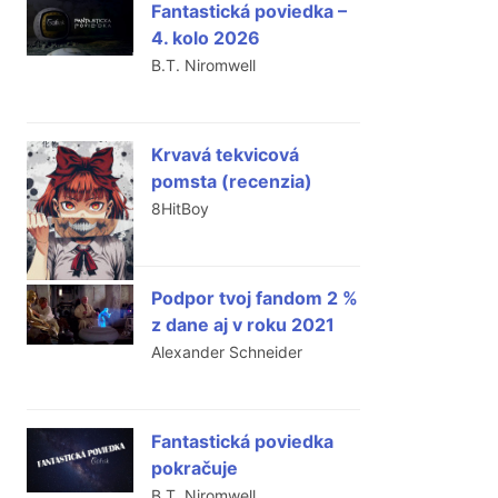
Fantastická poviedka –
4. kolo 2026
B.T. Niromwell
Krvavá tekvicová
pomsta (recenzia)
8HitBoy
Podpor tvoj fandom 2 %
z dane aj v roku 2021
Alexander Schneider
Fantastická poviedka
pokračuje
B.T. Niromwell