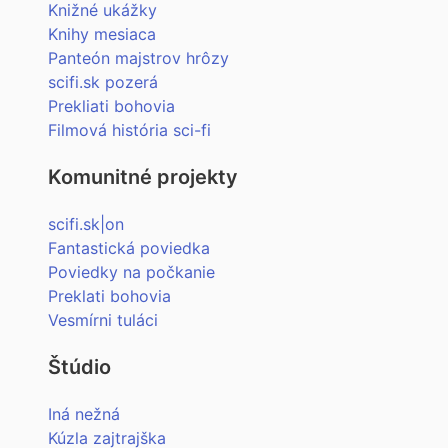
Knižné ukážky
Knihy mesiaca
Panteón majstrov hrôzy
scifi.sk pozerá
Prekliati bohovia
Filmová história sci-fi
Komunitné projekty
scifi.sk|on
Fantastická poviedka
Poviedky na počkanie
Preklati bohovia
Vesmírni tuláci
Štúdio
Iná nežná
Kúzla zajtrajška