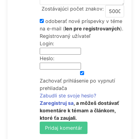
Zostávajúci počet znakov:
odoberať nové príspevky v téme
na e-mail
(
len pre registrovaných
).
Registrovaný užívateľ
Login:
Heslo:
Zachovať prihlásenie po vypnutí
prehliadača
Zabudli ste svoje heslo?
Zaregistruj sa
, a môžeš dostávať
komentáre k témam a článkom,
ktoré ťa zaujali.
Pridaj komentár