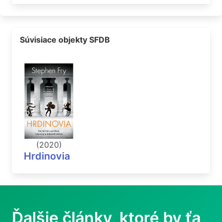
Súvisiace objekty SFDB
(2020)
Hrdinovia
Ďalšie články, ktoré by ťa