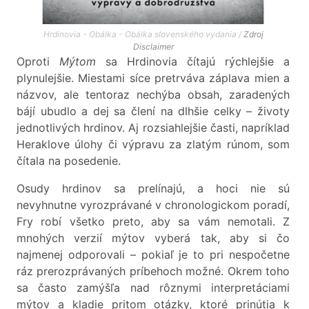
Hrdinovia - Obálka - Obálka slovenského vydania /
Zdroj
Disclaimer
Oproti
Mýtom
sa Hrdinovia čítajú rýchlejšie a
plynulejšie. Miestami síce pretrváva záplava mien a
názvov, ale tentoraz nechýba obsah, zaradených
bájí ubudlo a dej sa člení na dlhšie celky – životy
jednotlivých hrdinov. Aj rozsiahlejšie časti, napríklad
Heraklove úlohy či výpravu za zlatým rúnom, som
čítala na posedenie.
Osudy hrdinov sa prelínajú, a hoci nie sú
nevyhnutne vyrozprávané v chronologickom poradí,
Fry robí všetko preto, aby sa vám nemotali. Z
mnohých verzií mýtov vyberá tak, aby si čo
najmenej odporovali – pokiaľ je to pri nespočetne
ráz prerozprávaných príbehoch možné. Okrem toho
sa často zamýšľa nad rôznymi interpretáciami
mýtov a kladie pritom otázky, ktoré prinútia k