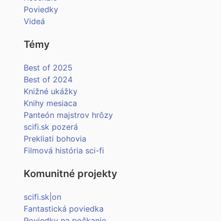
Poviedky
Videá
Témy
Best of 2025
Best of 2024
Knižné ukážky
Knihy mesiaca
Panteón majstrov hrôzy
scifi.sk pozerá
Prekliati bohovia
Filmová história sci-fi
Komunitné projekty
scifi.sk|on
Fantastická poviedka
Poviedky na počkanie