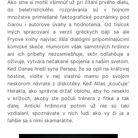
Ako sme si mohli všimnúť už pri čítaní prvého dielu,
do beletristického rozprávania sú v hojnom
množstve primiešané faktografické poznámky pod
čiarou i autorove úvahy a hodnotenia. Od tisícok
iných spracovaní a verzií gréckych bájí sa ale
Fryove knihy najviac líšia dialógmi pripomínajúcimi
komické skeče. Humorom však samotných hrdinov
ani ich príbehy nezosmiešňuje, skôr odľahčuje a
oživuje, vytvára nečakané spojenia s naším svetom.
Keď Danae hreší syna Persea, že sa opil na kráľovej
hostine, vidíte v nej vlastnú mamu po svojom
neskorom návrate z diskotéky. Keď Atlas „koučuje“
Herakla, ako správne držať oblohu, aby ho neseklo
v krížoch, akoby ste počuli trénera z fitka a tak
ďalej. Antickí hrdinovia potom už nie sú takí
vzdialení, spoznávate v nich ľudí ako vy či ja a
ľahšie sa s nimi skamarátite.