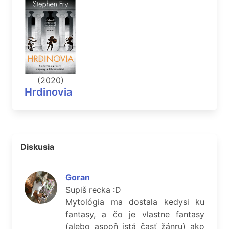
(2020)
Hrdinovia
Diskusia
Goran
Supiš recka :D
Mytológia ma dostala kedysi ku
fantasy, a čo je vlastne fantasy
(alebo aspoň istá časť žánru) ako