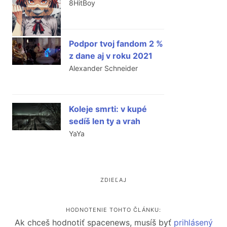
8HitBoy
Podpor tvoj fandom 2 %
z dane aj v roku 2021
Alexander Schneider
Koleje smrti: v kupé
sedíš len ty a vrah
YaYa
ZDIEĽAJ
HODNOTENIE TOHTO ČLÁNKU:
Ak chceš hodnotiť spacenews, musíš byť
prihlásený