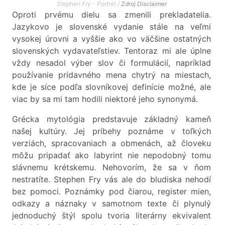
Stephen Fry - Portrét /
Zdroj
Disclaimer
Oproti prvému dielu sa zmenili prekladatelia.
Jazykovo je slovenské vydanie stále na veľmi
vysokej úrovni a vyššie ako vo väčšine ostatných
slovenských vydavateľstiev. Tentoraz mi ale úplne
vždy nesadol výber slov či formulácií, napríklad
používanie prídavného mena chytrý na miestach,
kde je síce podľa slovníkovej definície možné, ale
viac by sa mi tam hodili niektoré jeho synonymá.
Grécka mytológia predstavuje základný kameň
našej kultúry. Jej príbehy poznáme v toľkých
verziách, spracovaniach a obmenách, až človeku
môžu pripadať ako labyrint nie nepodobný tomu
slávnemu krétskemu. Nehovorím, že sa v ňom
nestratíte. Stephen Fry vás ale do bludiska nehodí
bez pomoci. Poznámky pod čiarou, register mien,
odkazy a náznaky v samotnom texte či plynulý
jednoduchý štýl spolu tvoria literárny ekvivalent