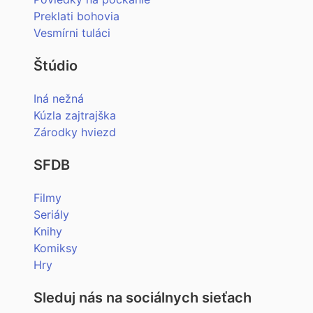
Preklati bohovia
Vesmírni tuláci
Štúdio
Iná nežná
Kúzla zajtrajška
Zárodky hviezd
SFDB
Filmy
Seriály
Knihy
Komiksy
Hry
Sleduj nás na sociálnych sieťach