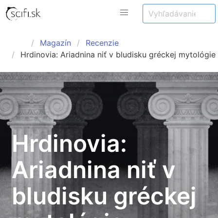
Magazín
Recenzie
Hrdinovia: Ariadnina niť v bludisku gréckej mytológie
Hrdinovia:
Ariadnina niť v
bludisku gréckej