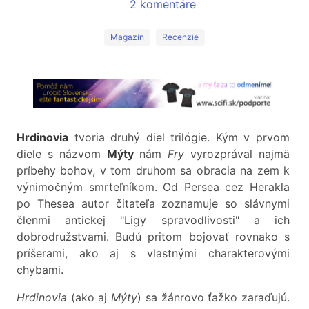
2 komentáre
Magazín
Recenzie
Hrdinovia
tvoria druhý diel trilógie. Kým v prvom
diele s názvom
Mýty
nám
Fry
vyrozprával najmä
príbehy bohov, v tom druhom sa obracia na zem k
výnimočným smrteľníkom. Od Persea cez Herakla
po Thesea autor čitateľa zoznamuje so slávnymi
členmi antickej "Ligy spravodlivosti" a ich
dobrodružstvami. Budú pritom bojovať rovnako s
príšerami, ako aj s vlastnými charakterovými
chybami.
Hrdinovia
(ako aj
Mýty
) sa žánrovo ťažko zaraďujú.