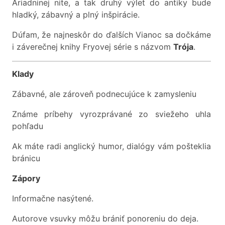
Ariadninej nite, a tak druhý výlet do antiky bude
hladký, zábavný a plný inšpirácie.
Dúfam, že najneskôr do ďalších Vianoc sa dočkáme
i záverečnej knihy Fryovej série s názvom
Trója
.
Klady
Zábavné, ale zároveň podnecujúce k zamysleniu
Známe príbehy vyrozprávané zo sviežeho uhla
pohľadu
Ak máte radi anglický humor, dialógy vám pošteklia
bránicu
Zápory
Informačne nasýtené.
Autorove vsuvky môžu brániť ponoreniu do deja.