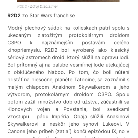
R2D2 /
Zdroj
Disclaimer
R2D2
zo Star Wars franchise
Modrý plechový súdok na kolieskach patrí spolu s
ukecaným zlatožltým protokolárnym droidom
C3PO k najznámejším postavám celého
kinopriemyslu. R2D2 bol vyrobený ako klasický
sériový astromech droid, ktorý slúžil na opravu lodí.
Bol prítomný aj na palube vesmírnej lode utekajúcej
z obkľúčeného Naboo. Po tom, čo boli nútení
pristáť na piesočnej planéte Tatooine, sa zoznámil s
malým chlapcom Anakinom Skywalkerom a jeho
výtvorom, protokolárnym droidom C3PO. Spolu
potom zažili množstvo dobrodružstva, zúčastnili sa
Klonových vojen a Povstania, boli svedkami
vzostupu i pádu Impéria. Obaja slúžili Anakinovi
Skywalkerovi a neskôr jeho synovi Lukeovi. V
Canone jeho príbeh (zatiaľ) končí epizódou IX, no v