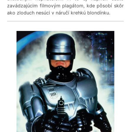
zavádzajúcim filmovým plagátom, kde pôsobí skôr
ako zloduch nesúci v náručí krehkú blondínku.