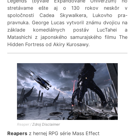
Legends (bývalé Expandované Univerzum) ho
stretávame ešte aj o 130 rokov neskôr v
spoločnosti Cadea Skywalkera, Lukovho pra-
pravnuka. George Lucas vytvoril známu dvojicu na
základe komediálnych postáv LucTahei a
Matashichi z japonského samurajského filmu The
Hidden Fortress od Akiry Kurosawy.
Reaper /
Zdroj
Disclaimer
Reapers
z hernej RPG série Mass Effect