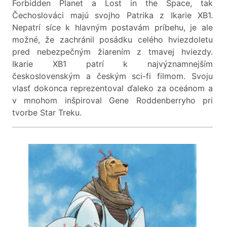
Forbidden Planet a Lost in the Space, tak
Čechoslováci majú svojho Patrika z Ikarie XB1.
Nepatrí síce k hlavným postavám príbehu, je ale
možné, že zachránil posádku celého hviezdoletu
pred nebezpečným žiarením z tmavej hviezdy.
Ikarie XB1 patrí k najvýznamnejším
československým a českým sci-fi filmom. Svoju
vlasť dokonca reprezentoval ďaleko za oceánom a
v mnohom inšpiroval Gene Roddenberryho pri
tvorbe Star Treku.