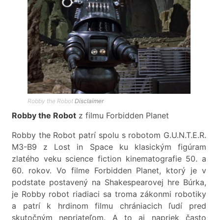
Robby the Robot
Disclaimer
Robby the Robot
z filmu Forbidden Planet
Robby the Robot patrí spolu s robotom G.U.N.T.E.R.
M3-B9 z Lost in Space ku klasickým figúram
zlatého veku science fiction kinematografie 50. a
60. rokov. Vo filme Forbidden Planet, ktorý je v
podstate postavený na Shakespearovej hre Búrka,
je Robby robot riadiaci sa troma zákonmi robotiky
a patrí k hrdinom filmu chrániacich ľudí pred
skutočným nepriateľom. A to aj napriek často