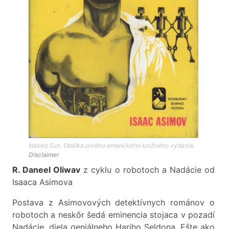
Naked Sun. Obálka prvého amerického knižného vydania.
Disclaimer
R. Daneel Oliwav
z cyklu o robotoch a Nadácie od
Isaaca Asimova
Postava z Asimovových detektívnych románov o
robotoch a neskôr šedá eminencia stojaca v pozadí
Nadácie, diela geniálneho Hariho Seldona. Ešte ako