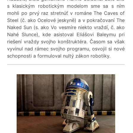
s klasickým robotickým modelom sme sa s ním
mohli po prvý raz stretnúť v románe The Caves of
Steel (č. ako Ocelové jeskyně) a v pokračovaní The
Naked Sun (s. ako Vo vesmíre niekto vraždí, č. ako
Nahé Slunce), kde asistoval Eliášovi Baleymu pri
riešení vraždy svojho konštruktéra. Časom sa však
vyvinul nad rámec svojho programu, osvojil si nové
schopnosti a formuloval nultý zákon robotiky.