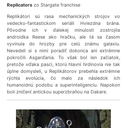
Replicators
zo Stargate franchise
Replikátori sú rasa mechanických strojov vo
vedecko-fantastickom seriáli Hviezdna brána.
Pôvodne ich v ďalekej minulosti zostrojila
androidka Reese ako hračku, ale tá sa časom
vyvinula do hrozby pre celú známu galaxiu.
Nevedeli si s nimi poradiť dokonca ani extrémne
pokročili Asgarďania. To však bol len začiatok,
pretože vďaka pasci, ktorú hlavní hrdinovia nie tak
úplne domysleli, u Replikátorov prebehla extrémne
rýchla evolúcia, čo malo za následok ich
humanoidnú podobu a superinteligenciu. Napokon
boli zničení antickou superzbraňou na Dakare.