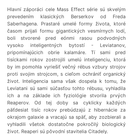
Hlavní záporáci cele Mass Effect série sú skvelým
prevedením klasických Berserkov od Freda
Saberhagena. Prastaré umelé formy života, ktoré
časom prijali formu gigantických vesmírnych lodí,
boli stvorené pred eónmi rasou podvodných
vysoko inteligentných bytostí - Leviatanov,
pripomínajúcich obrie kalamáre. Tí sami pred
tisíckami rokov zostrojili umelú inteligenciu, ktorá
by im pomohla vyriešiť večný rébus vzbury strojov
proti svojim strojcom, s cieľom ochrániť organický
život. Inteligencia sama však dospela k tomu, že
Leviatani sú sami súčasťou tohto rébusu, vyhladila
ich a na základe ich fyziológie stvorila prvých
Reaperov. Od tej doby sa cyklicky každých
päťdesiat tisíc rokov prebúdzajú z hibernácie za
okrajom galaxie a vracajú sa späť, aby zozbierali a
vyhladili všetok dostatočne pokročilý biologický
život. Reaperi sú pôvodní stavitelia Citadely.