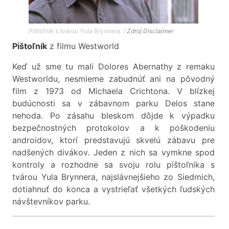
Pištoľník s tvárou Yula Brynnera. /
Zdroj
Disclaimer
Pištoľník
z filmu Westworld
Keď už sme tu mali Dolores Abernathy z remaku
Westworldu, nesmieme zabudnúť ani na pôvodný
film z 1973 od Michaela Crichtona. V blízkej
budúcnosti sa v zábavnom parku Delos stane
nehoda. Po zásahu bleskom dôjde k výpadku
bezpečnostných protokolov a k poškodeniu
androidov, ktorí predstavujú skvelú zábavu pre
nadšených divákov. Jeden z nich sa vymkne spod
kontroly a rozhodne sa svoju rolu pištoľníka s
tvárou Yula Brynnera, najslávnejšieho zo Siedmich,
dotiahnuť do konca a vystrieľať všetkých ľudských
návštevníkov parku.