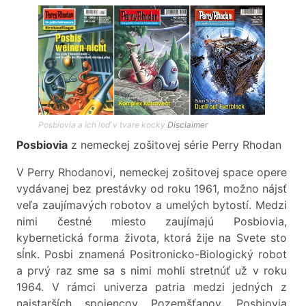
Posbiovia a ich loď v tvare kocky
Disclaimer
Posbiovia
z nemeckej zošitovej série Perry Rhodan
V Perry Rhodanovi, nemeckej zošitovej space opere
vydávanej bez prestávky od roku 1961, možno nájsť
veľa zaujímavých robotov a umelých bytostí. Medzi
nimi čestné miesto zaujímajú Posbiovia,
kybernetická forma života, ktorá žije na Svete sto
sĺnk. Posbi znamená Positronicko-Biologický robot
a prvý raz sme sa s nimi mohli stretnúť už v roku
1964. V rámci univerza patria medzi jedných z
najstarších spojencov Pozemšťanov. Posbiovia