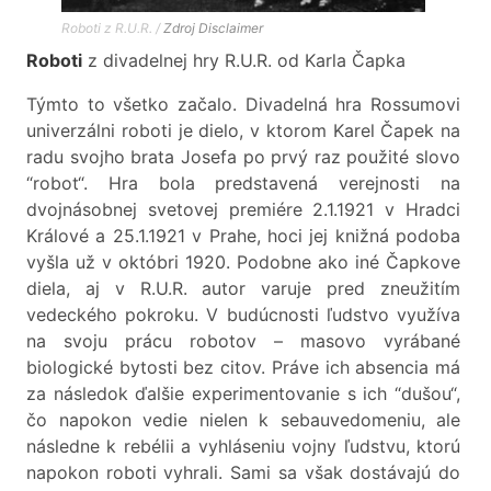
Roboti z R.U.R. /
Zdroj
Disclaimer
Roboti
z divadelnej hry R.U.R. od Karla Čapka
Týmto to všetko začalo. Divadelná hra Rossumovi
univerzálni roboti je dielo, v ktorom Karel Čapek na
radu svojho brata Josefa po prvý raz použité slovo
“robot“. Hra bola predstavená verejnosti na
dvojnásobnej svetovej premiére 2.1.1921 v Hradci
Králové a 25.1.1921 v Prahe, hoci jej knižná podoba
vyšla už v októbri 1920. Podobne ako iné Čapkove
diela, aj v R.U.R. autor varuje pred zneužitím
vedeckého pokroku. V budúcnosti ľudstvo využíva
na svoju prácu robotov – masovo vyrábané
biologické bytosti bez citov. Práve ich absencia má
za následok ďalšie experimentovanie s ich “dušou“,
čo napokon vedie nielen k sebauvedomeniu, ale
následne k rebélii a vyhláseniu vojny ľudstvu, ktorú
napokon roboti vyhrali. Sami sa však dostávajú do