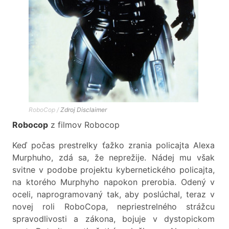
RoboCop /
Zdroj
Disclaimer
Robocop
z filmov Robocop
Keď počas prestrelky ťažko zrania policajta Alexa
Murphuho, zdá sa, že neprežije. Nádej mu však
svitne v podobe projektu kybernetického policajta,
na ktorého Murphyho napokon prerobia. Odený v
oceli, naprogramovaný tak, aby poslúchal, teraz v
novej roli RoboCopa, nepriestrelného strážcu
spravodlivosti a zákona, bojuje v dystopickom