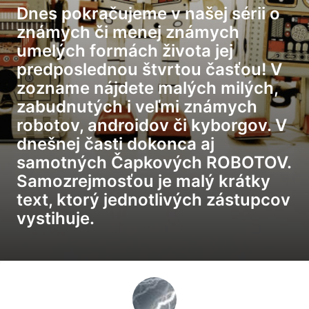
Dnes pokračujeme v našej sérii o
známych či menej známych
umelých formách života jej
predposlednou štvrtou časťou! V
zozname nájdete malých milých,
zabudnutých i veľmi známych
robotov, androidov či kyborgov. V
dnešnej časti dokonca aj
samotných Čapkových ROBOTOV.
Samozrejmosťou je malý krátky
text, ktorý jednotlivých zástupcov
vystihuje.