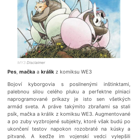
MY3
Disclaimer
Pes
,
mačka
a
králik
z komiksu WE3
Bojoví kyborgovia s posilnenými inštinktami,
palebnou silou celého pluku a perfektne plniaci
naprogramované príkazy je isto sen všetkých
armád sveta. A práve takýmito zbraňami sa stali
psík, mačka a králik z komiksu WE3. Augmentované
a po zuby vyzbrojené subjekty, ktoré však budú po
ukončení testov napokon rozobraté na kúsky a
pitvané. A keďže im vojenskí vedci vylepšili