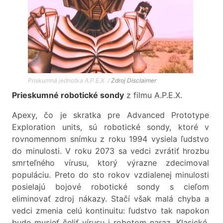
Priskumná jednotka A.P.E.X. /
Zdroj
Disclaimer
Prieskumné robotické sondy
z filmu A.P.E.X.
Apexy, čo je skratka pre Advanced Prototype
Exploration units, sú robotické sondy, ktoré v
rovnomennom snímku z roku 1994 vysiela ľudstvo
do minulosti. V roku 2073 sa vedci zvrátiť hrozbu
smrteľného vírusu, ktorý výrazne zdecimoval
populáciu. Preto do sto rokov vzdialenej minulosti
posielajú bojové robotické sondy s cieľom
eliminovať zdroj nákazy. Stačí však malá chyba a
vedci zmenia celú kontinuitu: ľudstvo tak napokon
bude musieť čeliť vírusu i robotom naraz. Klasické,