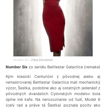
Number Six /
Zdroj
Disclaimer
Number Six
zo seriálu Battlestar Galactica (remake)
Kým klasickí Centurióni z pôvodnej alebo aj
remastrovanej Battlestar Galactica mali mechanický
výzor, Šestka, podobne ako aj ostatných jedenásť z
pôvodných dvanástich Cylonských modelov bola
úplne iné kafe. Na nerozoznanie od ľudí, Model 6
(celý rad a práve tá Šestka) poznala pocity ako