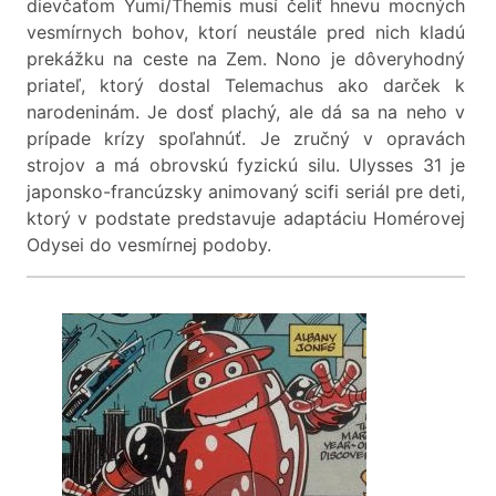
dievčaťom Yumi/Themis musí čeliť hnevu mocných
vesmírnych bohov, ktorí neustále pred nich kladú
prekážku na ceste na Zem. Nono je dôveryhodný
priateľ, ktorý dostal Telemachus ako darček k
narodeninám. Je dosť plachý, ale dá sa na neho v
prípade krízy spoľahnúť. Je zručný v opravách
strojov a má obrovskú fyzickú silu. Ulysses 31 je
japonsko-francúzsky animovaný scifi seriál pre deti,
ktorý v podstate predstavuje adaptáciu Homérovej
Odysei do vesmírnej podoby.