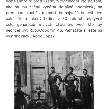
svete Detroitu proti všetkým zločincom. No po tom,
ako sa mu začnú vynárať detailné spomienky na
predchádzajúci život i smrť, ho najväčší boj ešte len
čaká. Tento akčný hrdina v 80. rokoch ovplyvnil
celú generáciu malých chalanov. Veď kto by
nechcel byt RoboCopom? P.S. Pamätáte si ešte na
vystrihovačku RoboCopa?