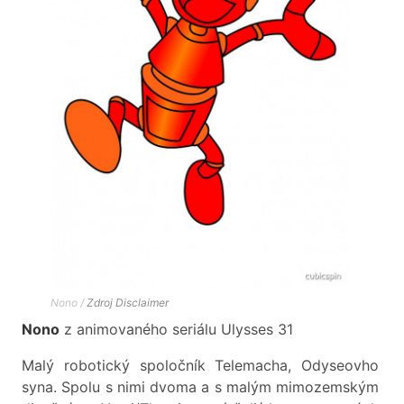
Nono /
Zdroj
Disclaimer
Nono
z animovaného seriálu Ulysses 31
Malý robotický spoločník Telemacha, Odyseovho
syna. Spolu s nimi dvoma a s malým mimozemským