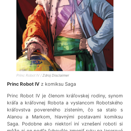
Princ Robot IV /
Zdroj
Disclaimer
Princ Robot IV
z komiksu Saga
Princ Robot IV je členom kráľovskej rodiny, synom
kráľa a kráľovnej Robota a vyslancom Robotského
kráľovstva povereného zistením, čo sa stalo s
Alanou a Markom, hlavnými postavami komiksu
Saga. Podobne ako niektorí iní vznešení roboti si
môže aj on podľa ľubovôle zmeniť ruku na laserové