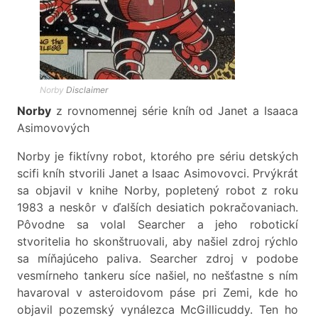
Norby
Disclaimer
Norby
z rovnomennej série kníh od Janet a Isaaca
Asimovových
Norby je fiktívny robot, ktorého pre sériu detských
scifi kníh stvorili Janet a Isaac Asimovovci. Prvýkrát
sa objavil v knihe Norby, popletený robot z roku
1983 a neskôr v ďalších desiatich pokračovaniach.
Pôvodne sa volal Searcher a jeho robotickí
stvoritelia ho skonštruovali, aby našiel zdroj rýchlo
sa míňajúceho paliva. Searcher zdroj v podobe
vesmírneho tankeru síce našiel, no nešťastne s ním
havaroval v asteroidovom páse pri Zemi, kde ho
objavil pozemský vynálezca McGillicuddy. Ten ho