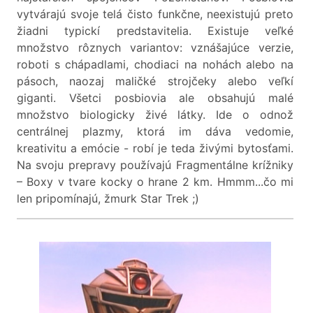
vytvárajú svoje telá čisto funkčne, neexistujú preto
žiadni typickí predstavitelia. Existuje veľké
množstvo rôznych variantov: vznášajúce verzie,
roboti s chápadlami, chodiaci na nohách alebo na
pásoch, naozaj maličké strojčeky alebo veľkí
giganti. Všetci posbiovia ale obsahujú malé
množstvo biologicky živé látky. Ide o odnož
centrálnej plazmy, ktorá im dáva vedomie,
kreativitu a emócie - robí je teda živými bytosťami.
Na svoju prepravy používajú Fragmentálne krížniky
– Boxy v tvare kocky o hrane 2 km. Hmmm...čo mi
len pripomínajú, žmurk Star Trek ;)