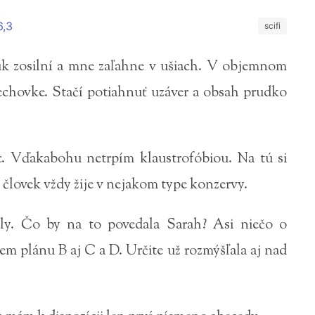
6,3
scifi
vuk zosilní a mne zaľahne v ušiach. V objemnom
lechovke. Stačí potiahnuť uzáver a obsah prudko
. Vďakabohu netrpím klaustrofóbiou. Na tú si
človek vždy žije v nejakom type konzervy.
ly. Čo by na to povedala Sarah? Asi niečo o
 plánu B aj C a D. Určite už rozmýšľala aj nad