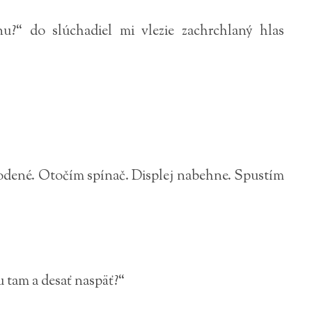
u?“ do slúchadiel mi vlezie zachrchlaný hlas
odené. Otočím spínač. Displej nabehne. Spustím
u tam a desať naspäť?“