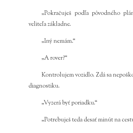
„Pokračuješ podľa pôvodného plán
veliteľa základne.
„Iný nemám.“
„A rover?“
Kontrolujem vozidlo. Zdá sa nepošk
diagnostiku.
„Vyzerá byť poriadku.“
„Potrebuješ teda desať minút na cest