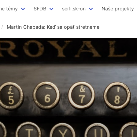
ne témy
SFDB
scifi.sk-on
Naše projekty
Martin Chabada: Keď sa opäť stretneme