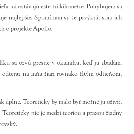
eľa mi ostávajú ešte tri kilometre. Pohybujem sa
uje najlepšie. Spomínam si, že prvýkrát som ich
ch o projekte Apollo.
slíku sa ozvú presne v okamihu, keď ju zbadám.
 odteraz na mňa žiari rovnako žltým odtieňom,
tak úplne. Teoreticky by malo byť možné ju oživiť.
: Teoreticky nie je medzi teóriou a praxou žiadny
brovský.