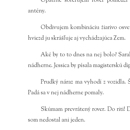
Opatrne šoférujem rover pomedzi 
antény.
Obdivujem kombináciu žiarivo osve
hviezd ju skrášľuje aj vychádzajúca Zem.
Aké by to to dnes na nej bolo? Sarah
nádherne. Jessica by písala magisterskú d
Prudký náraz ma vyhodí z vozidla. 
Padá sa v nej nádherne pomaly.
Skúmam prevrátený rover. Do riti! 
som nedostal ani jeden.