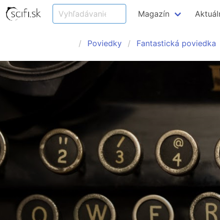
Magazín
Aktuál
Poviedky
Fantastická poviedka