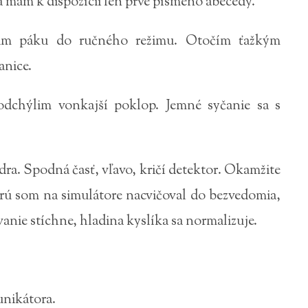
 mám k dispozícii len prvé písmeno abecedy.
ínam páku do ručného režimu. Otočím ťažkým
anice.
dchýlim vonkajší poklop. Jemné syčanie sa s
ra. Spodná časť, vľavo, kričí detektor. Okamžite
ú som na simulátore nacvičoval do bezvedomia,
anie stíchne, hladina kyslíka sa normalizuje.
unikátora.