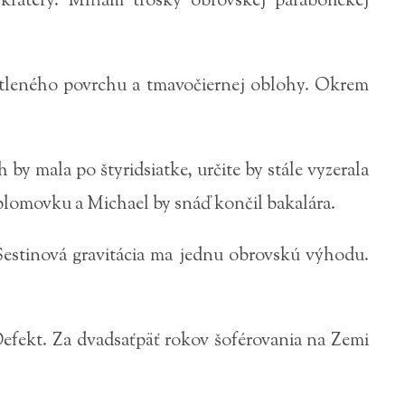
krátery. Míňam trosky obrovskej parabolickej
tleného povrchu a tmavočiernej oblohy. Okrem
 by mala po štyridsiatke, určite by stále vyzerala
iplomovku a Michael by snáď končil bakalára.
Šestinová gravitácia ma jednu obrovskú výhodu.
Defekt. Za dvadsaťpäť rokov šoférovania na Zemi