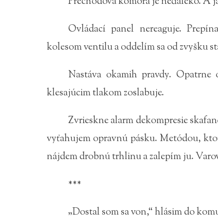
Prechodová komora je neďaleko. A ja
Ovládací panel nereaguje. Prep
kolesom ventilu a oddelím sa od zvyšku st
Nastáva okamih pravdy. Opatrne o
klesajúcim tlakom zoslabuje.
Zvrieskne alarm dekompresie skafand
vyťahujem opravnú pásku. Metódou, ktor
nájdem drobnú trhlinu a zalepím ju. Varov
***
„Dostal som sa von,“ hlásim do kom