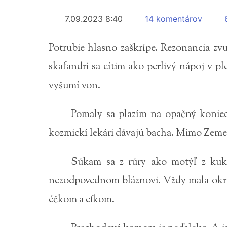
7.09.2023 8:40
14 komentárov
Potrubie hlasno zaškrípe. Rezonancia z
skafandri sa cítim ako perlivý nápoj v p
vyšumí von.
Pomaly sa plazím na opačný koniec
kozmickí lekári dávajú bacha. Mimo Zeme 
Súkam sa z rúry ako motýľ z kuk
nezodpovednom bláznovi. Vždy mala okrem
éčkom a efkom.