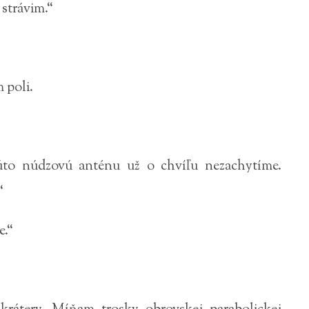
 strávim.“
 poli.
 túto núdzovú anténu už o chvíľu nezachytíme.
“
e.“