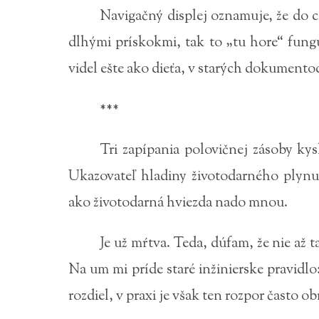
Navigačný displej oznamuje, že do ci
dlhými prískokmi, tak to „tu hore“ fung
videl ešte ako dieťa, v starých dokumento
***
Tri zapípania polovičnej zásoby ky
Ukazovateľ hladiny životodarného plynu
ako životodarná hviezda nado mnou.
Je už mŕtva. Teda, dúfam, že nie až 
Na um mi príde staré inžinierske pravidlo
rozdiel, v praxi je však ten rozpor často o