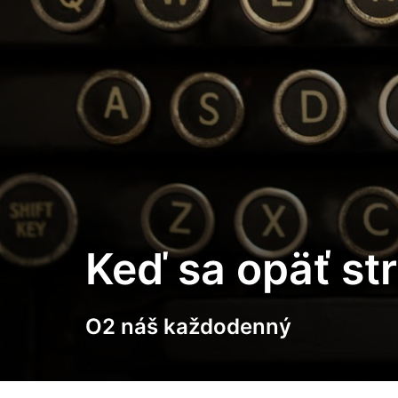
Keď sa opäť st
O2 náš každodenný