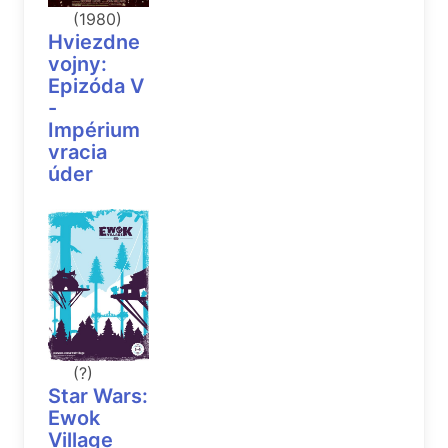
(1980)
Hviezdne
vojny:
Epizóda V
-
Impérium
vracia
úder
(?)
Star Wars:
Ewok
Village