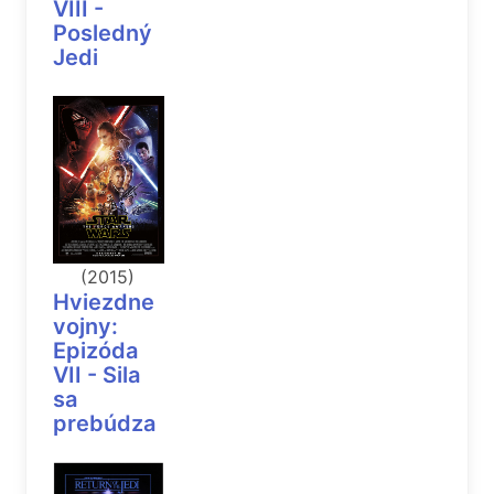
VIII -
Posledný
Jedi
(2015)
Hviezdne
vojny:
Epizóda
VII - Sila
sa
prebúdza