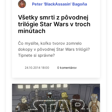
Peter 'BlackAssasin' Bagoňa
Všetky smrti z pôvodnej
trilógie Star Wars v troch
minútach
Čo myslíte, koľko tvorov zomrelo
dokopy v pôvodnej Star Wars trilógii?
Tipnete si správne?
24.10.2014 18:00
0 komentárov