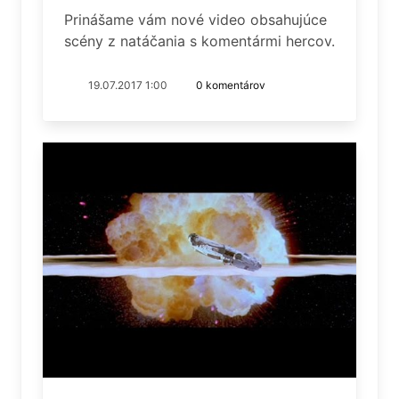
Prinášame vám nové video obsahujúce
scény z natáčania s komentármi hercov.
19.07.2017 1:00
0 komentárov