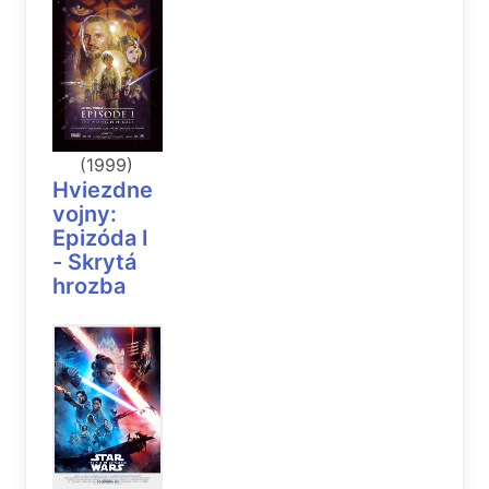
(1999)
Hviezdne
vojny:
Epizóda I
- Skrytá
hrozba