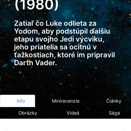
(1980)
Zatiaľ čo Luke odlieta za
Yodom, aby podstúpil ďalšiu
etapu svojho Jedi výcviku,
jeho priatelia sa ocitnú v
ťažkostiach, ktoré im pripravil
Darth Vader.
Info
Minirecenzie
Články
Obrázky
Videá
Sága