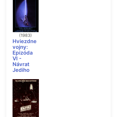
(1983)
Hviezdne
vojny:
Epizóda
VI -
Návrat
Jediho