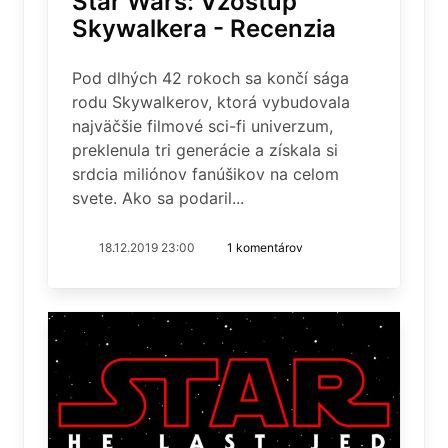
Star Wars: Vzostup
Skywalkera - Recenzia
Pod dlhých 42 rokoch sa končí sága
rodu Skywalkerov, ktorá vybudovala
najväčšie filmové sci-fi univerzum,
preklenula tri generácie a získala si
srdcia miliónov fanúšikov na celom
svete. Ako sa podaril...
18.12.2019 23:00
1 komentárov