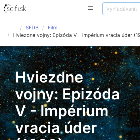
SFDB
Film
Hviezdne vojny: Epizóda V - Impérium vracia úder (1
Hviezdne
vojny: Epizóda
V - Impérium
vracia úder