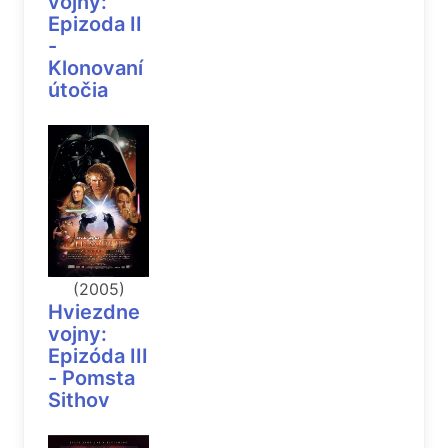
vojny:
Epizoda II
-
Klonovaní
útočia
(2005)
Hviezdne
vojny:
Epizóda III
- Pomsta
Sithov