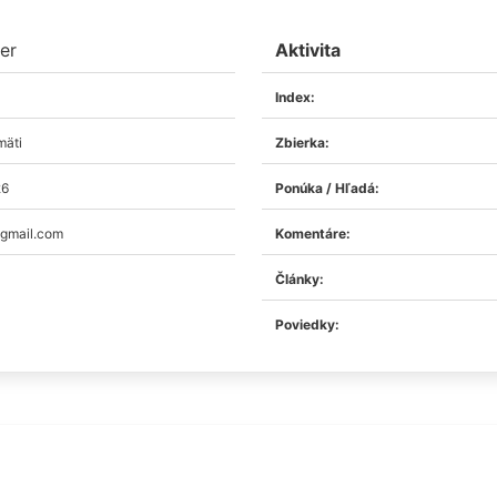
er
Aktivita
Index:
mäti
Zbierka:
26
Ponúka / Hľadá:
gmail.com
Komentáre:
Články:
Poviedky: