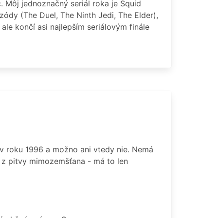
. Môj jednoznačný seriál roka je Squid
zódy (The Duel, The Ninth Jedi, The Elder),
 ale končí asi najlepším seriálovým finále
o v roku 1996 a možno ani vtedy nie. Nemá
o z pitvy mimozemšťana - má to len