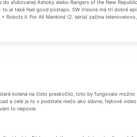
ze do sľubovanej Ashoky alebo Rangers of the New Republic
to je také feel good postapo. SW Visions má tri dobré epi
+ Robots II. For All Mankind (2. séria) začína telenovelovo,
staré kolená na čisto preskočilo, toto by fungovalo možn
pad a celé je to v podstate niečo ako slávne, fejkové vide
 vám to nepovie.