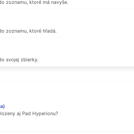
 do zoznamu, ktoré má navyše.
do zoznamu, ktoré hľadá.
o svojej zbierky.
ia)
elozeny aj Pad Hyperionu?