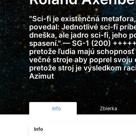
"Sci-fi je existenčná metafora
povedal: Jednotlivé sci-fi prí
dneška, ale jadro sci-fi, jeho
spasení." — SG-1 (200) ++++
pretože ľudia majú schopnosť v
večné stroje aby poprel svoju
pretože stroj je výsledkom ra
Azimut
Info
Zbierka
Info