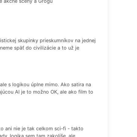
šné akčné scény a Grogu
istickej skupinky prieskumníkov na jednej
neme späť do civilizácie a to už je
le s logikou úplne mimo. Ako satira na
úcou AI je to možno OK, ale ako film to
to ani nie je tak celkom sci-fi - takto
dy, logika sem tam zakolíše, ale