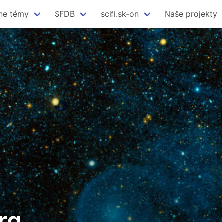
ne témy
SFDB
scifi.sk-on
Naše projekty
rg