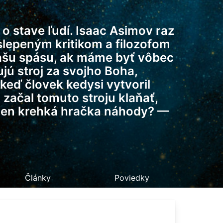
 o stave ľudí. Isaac Asimov raz
aslepeným kritikom a filozofom
e našu spásu, ak máme byť vôbec
 stroj za svojho Boha,
keď človek kedysi vytvoril
začal tomuto stroju klaňať,
e len krehká hračka náhody? —
Články
Poviedky