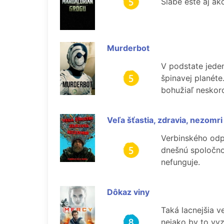
Slabé ešte aj ak
Murderbot
V podstate jeden
špinavej planéte
bohužiaľ neskor
Veľa šťastia, zdravia, nezomri
Verbinského odpo
dnešnú spoločno
nefunguje.
Dôkaz viny
Taká lacnejšia ve
nejako by to vy