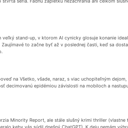
o štvrtá séria. Fádnu zapletku nezachránia ani celkom slu
 veľký stand-up, v ktorom AI cynicky glosuje konanie ideal
. Zaujímavé to začne byť až v poslednej časti, keď sa dosta
o.
veď na Všetko, všade, naraz, s viac uchopiteľným dejom, a
sť decimovanú epidémiou závislosti na mobiloch a nastupuj
rzia Minority Report, ale stále slušný krimi thriller (vlastne 
zeralo keby vás súdil dnešný ChatGPT). K deju nemám výhra