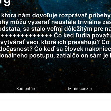
, ktorá nám dovoľuje rozprávať príbehy
behy môžu vyzerať neustále triviálne z
 podstata, sa stalo veľmi dôležitým pr
++++++++++++++ Čo keď ľudia považujú
ytvárať veci, ktoré ich presahujú? Čo 
 dočasnosť? Čo keď sa človek nakoniec 
cionálneho postupu, zatiaľčo on sám j
Komentáre
Minirecenzie