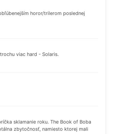
obľúbenejším horor/trilerom poslednej
rochu viac hard - Solaris.
ebríčka sklamanie roku. The Book of Boba
otálna zbytočnosť, namiesto ktorej mali