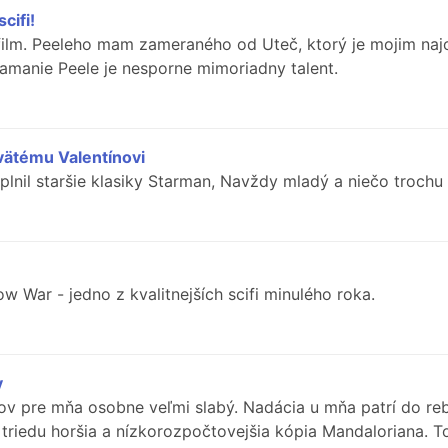
cifi!
 film. Peeleho mam zameraného od Uteč, ktorý je mojim naj
amanie Peele je nesporne mimoriadny talent.
svätému Valentínovi
lnil staršie klasiky Starman, Navždy mladý a niečo trochu t
 War - jedno z kvalitnejších scifi minulého roka.
y
iálov pre mňa osobne veľmi slabý. Nadácia u mňa patrí do r
triedu horšia a nízkorozpočtovejšia kópia Mandaloriana. T