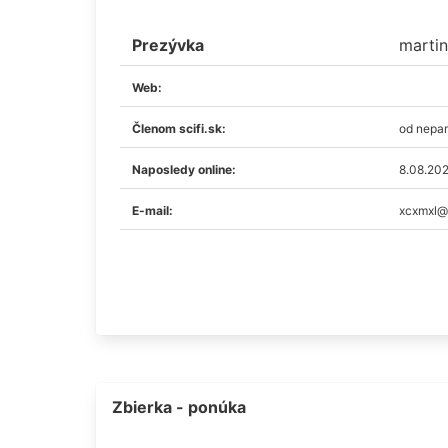
Prezývka
martin
Web:
Členom scifi.sk:
od nepa
Naposledy online:
8.08.20
E-mail:
xcxmxl@
Zbierka - ponúka