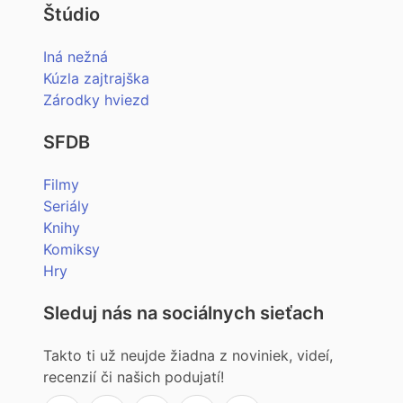
Štúdio
Iná nežná
Kúzla zajtrajška
Zárodky hviezd
SFDB
Filmy
Seriály
Knihy
Komiksy
Hry
Sleduj nás na sociálnych sieťach
Takto ti už neujde žiadna z noviniek, videí,
recenzií či našich podujatí!