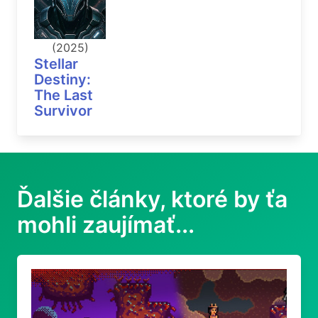
(2025)
Stellar
Destiny:
The Last
Survivor
Ďalšie články, ktoré by ťa
mohli zaujímať...