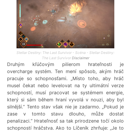
Stellar Destiny: The Last Survivor - Scéna - Stellar Destiny:
The Last Survivor
Disclaimer
Druhým kľúčovým pilierom hrateľnosti je
overcharge systém. Ten mení spôsob, akým hráč
pracuje so schopnosťami. „Místo toho, aby hráč
musel čekat nebo levelovat na ty ultimátní verze
schopností, musí pracovat se systémem energie,
který si sám během hraní vyvolá v nouzi, aby byl
silnější.“ Tento stav však nie je zadarmo. „Pokud je
zase v tomto stavu dlouho, může dostat
penalizaci.“ Hrateľnosť sa tak prirodzene točí okolo
schopností hráčstva. Ako to Líčeník zhrňuje: „Je to