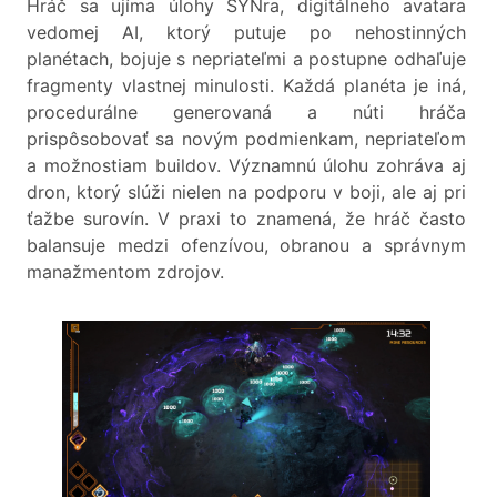
Hráč sa ujíma úlohy SYNra, digitálneho avatara
vedomej AI, ktorý putuje po nehostinných
planétach, bojuje s nepriateľmi a postupne odhaľuje
fragmenty vlastnej minulosti. Každá planéta je iná,
procedurálne generovaná a núti hráča
prispôsobovať sa novým podmienkam, nepriateľom
a možnostiam buildov. Významnú úlohu zohráva aj
dron, ktorý slúži nielen na podporu v boji, ale aj pri
ťažbe surovín. V praxi to znamená, že hráč často
balansuje medzi ofenzívou, obranou a správnym
manažmentom zdrojov.