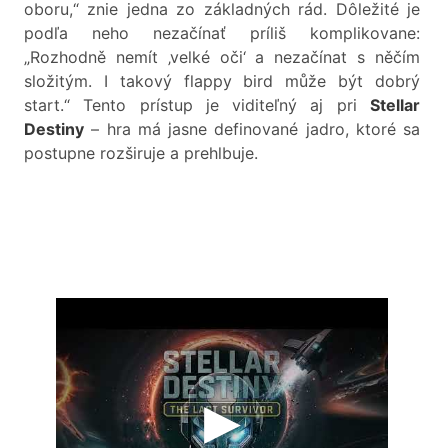
oboru,“ znie jedna zo základných rád. Dôležité je
podľa neho nezačínať príliš komplikovane:
„Rozhodně nemít ‚velké oči‘ a nezačínat s něčím
složitým. I takový flappy bird může být dobrý
start.“ Tento prístup je viditeľný aj pri
Stellar
Destiny
– hra má jasne definované jadro, ktoré sa
postupne rozširuje a prehlbuje.