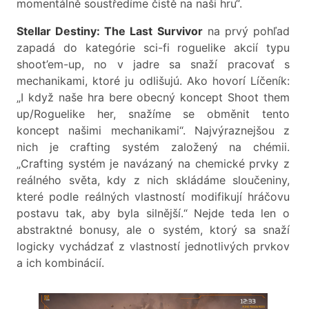
momentálně soustředíme čistě na naši hru“.
Stellar Destiny: The Last Survivor
na prvý pohľad
zapadá do kategórie sci-fi roguelike akcií typu
shoot’em-up, no v jadre sa snaží pracovať s
mechanikami, ktoré ju odlišujú. Ako hovorí Líčeník:
„I když naše hra bere obecný koncept Shoot them
up/Roguelike her, snažíme se obměnit tento
koncept našimi mechanikami“. Najvýraznejšou z
nich je crafting systém založený na chémii.
„Crafting systém je navázaný na chemické prvky z
reálného světa, kdy z nich skládáme sloučeniny,
které podle reálných vlastností modifikují hráčovu
postavu tak, aby byla silnější.“ Nejde teda len o
abstraktné bonusy, ale o systém, ktorý sa snaží
logicky vychádzať z vlastností jednotlivých prvkov
a ich kombinácií.