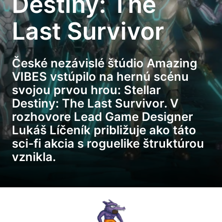
Destiny: The
Last Survivor
České nezávislé štúdio Amazing
VIBES vstúpilo na hernú scénu
svojou prvou hrou: Stellar
Destiny: The Last Survivor. V
rozhovore Lead Game Designer
Lukáš Líčeník približuje ako táto
sci-fi akcia s roguelike štruktúrou
vznikla.