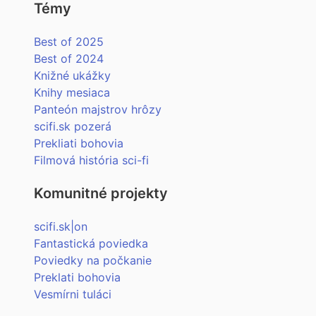
Témy
Best of 2025
Best of 2024
Knižné ukážky
Knihy mesiaca
Panteón majstrov hrôzy
scifi.sk pozerá
Prekliati bohovia
Filmová história sci-fi
Komunitné projekty
scifi.sk|on
Fantastická poviedka
Poviedky na počkanie
Preklati bohovia
Vesmírni tuláci