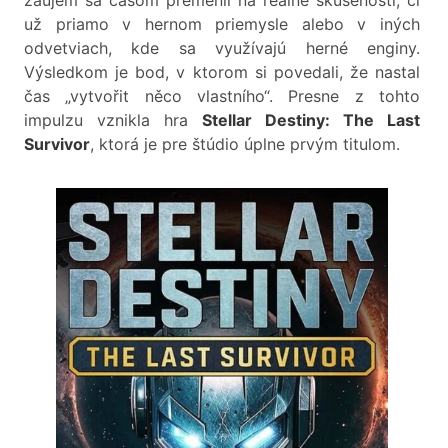
záujem sa časom premenil na reálne skúsenosti, či
už priamo v hernom priemysle alebo v iných
odvetviach, kde sa využívajú herné enginy.
Výsledkom je bod, v ktorom si povedali, že nastal
čas „vytvořit něco vlastního“. Presne z tohto
impulzu vznikla hra
Stellar Destiny: The Last
Survivor
, ktorá je pre štúdio úplne prvým titulom.