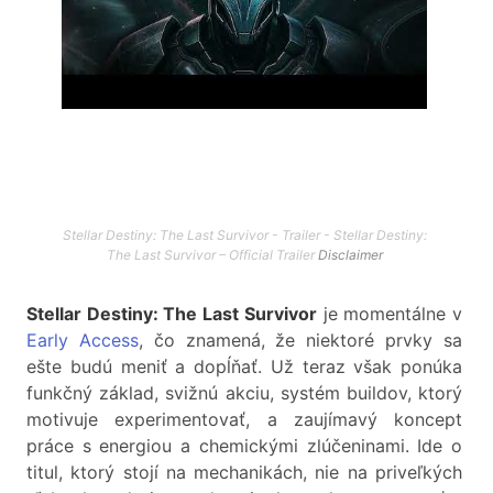
Stellar Destiny: The Last Survivor - Trailer - Stellar Destiny:
The Last Survivor – Official Trailer
Disclaimer
Stellar Destiny: The Last Survivor
je momentálne v
Early Access
, čo znamená, že niektoré prvky sa
ešte budú meniť a dopĺňať. Už teraz však ponúka
funkčný základ, svižnú akciu, systém buildov, ktorý
motivuje experimentovať, a zaujímavý koncept
práce s energiou a chemickými zlúčeninami. Ide o
titul, ktorý stojí na mechanikách, nie na priveľkých