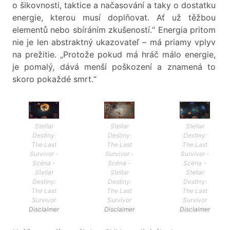
o šikovnosti, taktice a načasování a taky o dostatku
energie, kterou musí doplňovat. Ať už těžbou
elementů nebo sbíráním zkušeností.“ Energia pritom
nie je len abstraktný ukazovateľ – má priamy vplyv
na prežitie. „Protože pokud má hráč málo energie,
je pomalý, dává menší poškození a znamená to
skoro pokaždé smrt.“
Stellar
Stellar
Stellar
Destiny:
Destiny:
Destiny:
The Last
The Last
The Last
Survivor -
Survivor -
Survivor -
Scéna -
Scéna -
Scéna -
Stellar
Stellar
Stellar
Destiny:
Destiny:
Destiny:
The Last
The Last
The Last
Survivor
Survivor
Survivor
Disclaimer
Disclaimer
Disclaimer