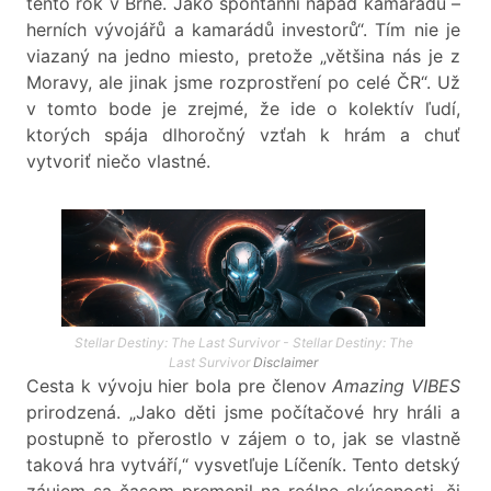
tento rok v Brne. Jako spontánní nápad kamarádů –
herních vývojářů a kamarádů investorů“. Tím nie je
viazaný na jedno miesto, pretože „většina nás je z
Moravy, ale jinak jsme rozprostření po celé ČR“. Už
v tomto bode je zrejmé, že ide o kolektív ľudí,
ktorých spája dlhoročný vzťah k hrám a chuť
vytvoriť niečo vlastné.
Stellar Destiny: The Last Survivor - Stellar Destiny: The
Last Survivor
Disclaimer
Cesta k vývoju hier bola pre členov
Amazing VIBES
prirodzená. „Jako děti jsme počítačové hry hráli a
postupně to přerostlo v zájem o to, jak se vlastně
taková hra vytváří,“ vysvetľuje Líčeník. Tento detský