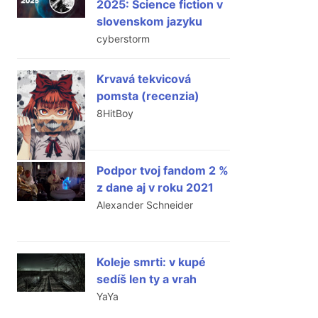
2025: Science fiction v
slovenskom jazyku
cyberstorm
Krvavá tekvicová
pomsta (recenzia)
8HitBoy
Podpor tvoj fandom 2 %
z dane aj v roku 2021
Alexander Schneider
Koleje smrti: v kupé
sedíš len ty a vrah
YaYa