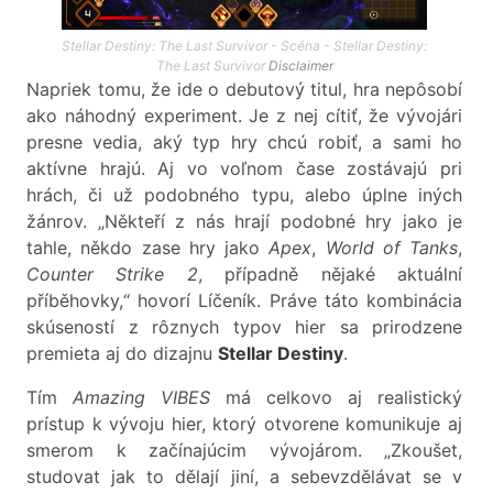
Stellar Destiny: The Last Survivor - Scéna - Stellar Destiny:
The Last Survivor
Disclaimer
Napriek tomu, že ide o debutový titul, hra nepôsobí
ako náhodný experiment. Je z nej cítiť, že vývojári
presne vedia, aký typ hry chcú robiť, a sami ho
aktívne hrajú. Aj vo voľnom čase zostávajú pri
hrách, či už podobného typu, alebo úplne iných
žánrov. „Někteří z nás hrají podobné hry jako je
tahle, někdo zase hry jako
Apex
,
World of Tanks
,
Counter Strike 2
, případně nějaké aktuální
příběhovky,“ hovorí Líčeník. Práve táto kombinácia
skúseností z rôznych typov hier sa prirodzene
premieta aj do dizajnu
Stellar Destiny
.
Tím
Amazing VIBES
má celkovo aj realistický
prístup k vývoju hier, ktorý otvorene komunikuje aj
smerom k začínajúcim vývojárom. „Zkoušet,
studovat jak to dělají jiní, a sebevzdělávat se v