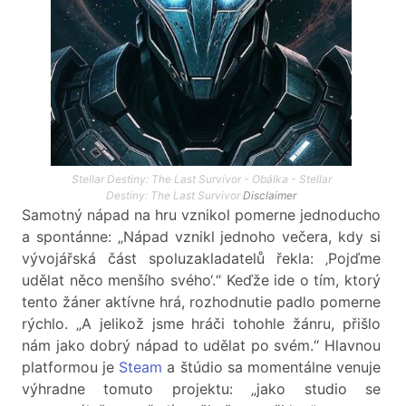
Stellar Destiny: The Last Survivor - Obálka - Stellar
Destiny: The Last Survivor
Disclaimer
Samotný nápad na hru vznikol pomerne jednoducho
a spontánne: „Nápad vznikl jednoho večera, kdy si
vývojářská část spoluzakladatelů řekla: ‚Pojďme
udělat něco menšího svého‘.“ Keďže ide o tím, ktorý
tento žáner aktívne hrá, rozhodnutie padlo pomerne
rýchlo. „A jelikož jsme hráči tohohle žánru, přišlo
nám jako dobrý nápad to udělat po svém.“ Hlavnou
platformou je
Steam
a štúdio sa momentálne venuje
výhradne tomuto projektu: „jako studio se