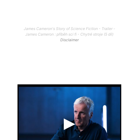
James Cameron's Story of Science Fiction - Trailer -
James Cameron : příběh sci fi - Chytré stroje (5 díl)
Disclaimer