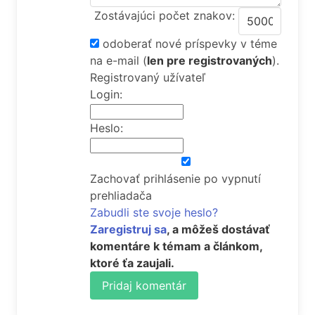
Zostávajúci počet znakov:
odoberať nové príspevky v téme
na e-mail
(
len pre registrovaných
).
Registrovaný užívateľ
Login:
Heslo:
Zachovať prihlásenie po vypnutí
prehliadača
Zabudli ste svoje heslo?
Zaregistruj sa
, a môžeš dostávať
komentáre k témam a článkom,
ktoré ťa zaujali.
Pridaj komentár