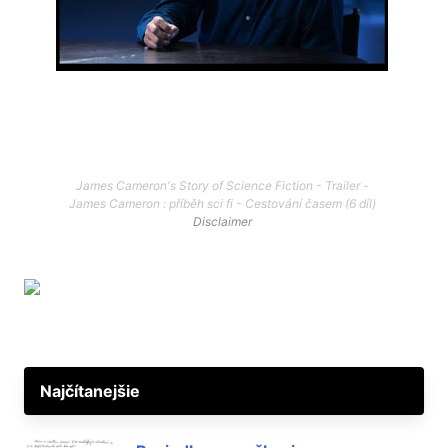
James Cameron's Story of Science Fiction - Trailer -
James Cameron : příběh sci fi - Cestování časem (6 díl)
Disclaimer
Najčítanejšie