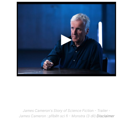
James Cameron's Story of Science Fiction - Trailer -
James Cameron : příběh sci fi - Monstra (3 díl)
Disclaimer