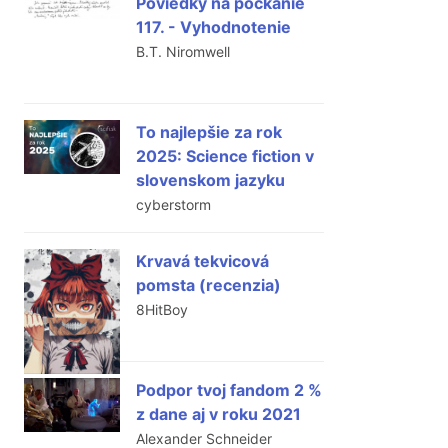
Poviedky na počkanie
117. - Vyhodnotenie
B.T. Niromwell
To najlepšie za rok
2025: Science fiction v
slovenskom jazyku
cyberstorm
Krvavá tekvicová
pomsta (recenzia)
8HitBoy
Podpor tvoj fandom 2 %
z dane aj v roku 2021
Alexander Schneider