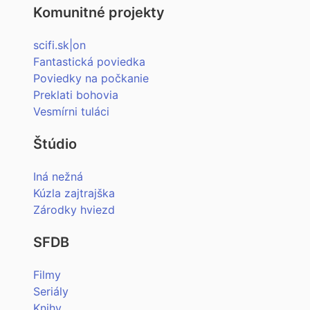
Komunitné projekty
scifi.sk|on
Fantastická poviedka
Poviedky na počkanie
Preklati bohovia
Vesmírni tuláci
Štúdio
Iná nežná
Kúzla zajtrajška
Zárodky hviezd
SFDB
Filmy
Seriály
Knihy