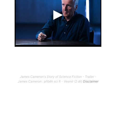
James Cameron's Story of Science Fiction - Trailer -
James Cameron : příběh sci fi - Vesmír (2 díl)
Disclaimer