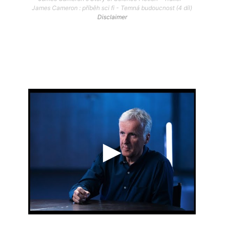
James Cameron : příběh sci fi - Temná budoucnost (4 díl)
Disclaimer