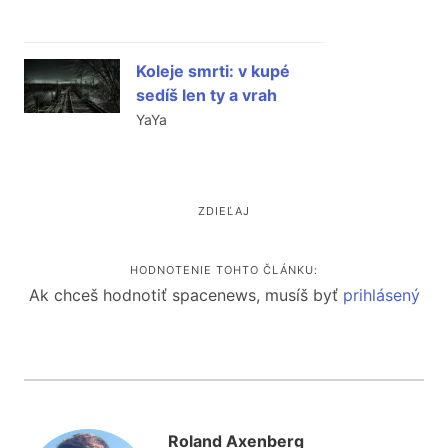
Koleje smrti: v kupé
sedíš len ty a vrah
YaYa
ZDIEĽAJ
HODNOTENIE TOHTO ČLÁNKU:
Ak chceš hodnotiť spacenews, musíš byť
prihlásený
Roland Axenberg