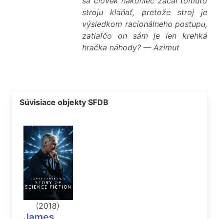
sa človek nakoniec začal tomuto
stroju klaňať, pretože stroj je
výsledkom racionálneho postupu,
zatiaľčo on sám je len krehká
hračka náhody? — Azimut
Súvisiace objekty SFDB
(2018)
James