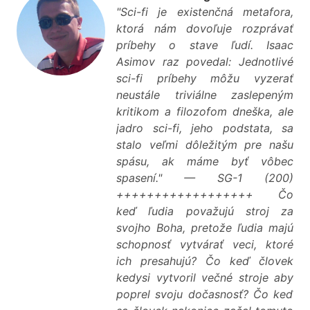
"Sci-fi je existenčná metafora,
ktorá nám dovoľuje rozprávať
príbehy o stave ľudí. Isaac
Asimov raz povedal: Jednotlivé
sci-fi príbehy môžu vyzerať
neustále triviálne zaslepeným
kritikom a filozofom dneška, ale
jadro sci-fi, jeho podstata, sa
stalo veľmi dôležitým pre našu
spásu, ak máme byť vôbec
spasení." — SG-1 (200)
++++++++++++++++++ Čo
keď ľudia považujú stroj za
svojho Boha, pretože ľudia majú
schopnosť vytvárať veci, ktoré
ich presahujú? Čo keď človek
kedysi vytvoril večné stroje aby
poprel svoju dočasnosť? Čo keď