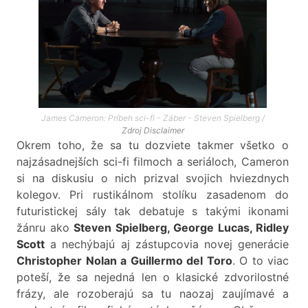
James Cameron: Príbeh sci-fi - Záber - Steven Spielberg /
Zdroj
Disclaimer
Okrem toho, že sa tu dozviete takmer všetko o
najzásadnejších sci-fi filmoch a seriáloch, Cameron
si na diskusiu o nich prizval svojich hviezdnych
kolegov. Pri rustikálnom stolíku zasadenom do
futuristickej sály tak debatuje s takými ikonami
žánru ako
Steven Spielberg, George Lucas, Ridley
Scott
a nechýbajú aj zástupcovia novej generácie
Christopher Nolan a Guillermo del Toro
. O to viac
poteší, že sa nejedná len o klasické zdvorilostné
frázy, ale rozoberajú sa tu naozaj zaujímavé a