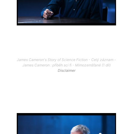
James Cameron's Story of Science Fiction - Celý záznam -
James Cameron : příběh sci fi - Mimozemšťané (1 díl)
Disclaimer