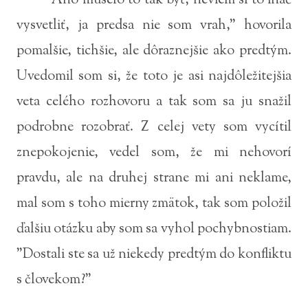
"Áno muselo to tak byť, neviem si to ináč
vysvetliť, ja predsa nie som vrah," hovorila
pomalšie, tichšie, ale dôraznejšie ako predtým.
Uvedomil som si, že toto je asi najdôležitejšia
veta celého rozhovoru a tak som sa ju snažil
podrobne rozobrať. Z celej vety som vycítil
znepokojenie, vedel som, že mi nehovorí
pravdu, ale na druhej strane mi ani neklame,
mal som s toho mierny zmätok, tak som položil
ďalšiu otázku aby som sa vyhol pochybnostiam.
"Dostali ste sa už niekedy predtým do konfliktu
s človekom?"