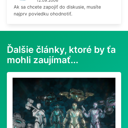
12.09.2006
Ak sa chcete zapojiť do diskusie, musíte
najprv poviedku ohodnotiť.
Ďalšie články, ktoré by ťa
mohli zaujímať...