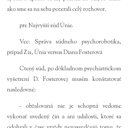
ako sme sa na seba pozerali celý rozhovor.
pre Najvyšší súd Únie.
Vec: Správa súdneho psychorobotika,
prípad Z21, Únia versus Diana Fosterová
Ctený súd, po dôkladnom psychiatrickom
vyšetrení D. Fosterovej musím konštatovať
nasledovné:
- obžalovaná nie je schopná vedome
vykonať uvedený čin a ani udalosti, ktoré sa
odohrali v čase vraždy nenasvedčujú tomu, že