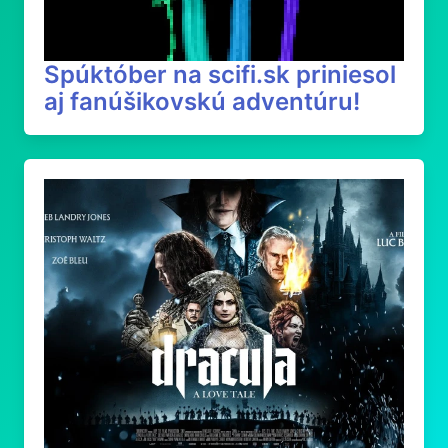
Spúktóber na scifi.sk priniesol
aj fanúšikovskú adventúru!