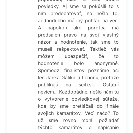
poviedky. Aj sme sa pokúsili to s
nim predebatovať, no nešlo to.
Jednoducho má iný pohľad na vec.
A napokon ako porotca má
predsalen právo na svoj vlastný
názor a hodnotenie, tak sme to
museli rešpektovať. Taktiež vás
môžem ubezpečiť, že to
hodnotenie bolo anonymné.
Spomedzi finalistov poznáme asi
len Janka Gálika a Lenonu, pretože
publikujú na scifi.sk. Ostatní
neviem... Každopádne, nešlo nám tu
o vytvorenie poviedkovej súťaže,
kde by sme pretláčali do finále
svojich kamarátov. Veď načo? To
už sme rovno mohli požiadať
týchto kamarátov o napísanie