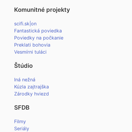
Komunitné projekty
scifi.sk|on
Fantastická poviedka
Poviedky na počkanie
Preklati bohovia
Vesmírni tuláci
Štúdio
Iná nežná
Kúzla zajtrajška
Zárodky hviezd
SFDB
Filmy
Seriály