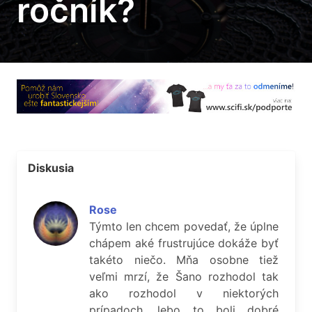
ročník?
Diskusia
Rose
Týmto len chcem povedať, že úplne
chápem aké frustrujúce dokáže byť
takéto niečo. Mňa osobne tiež
veľmi mrzí, že Šano rozhodol tak
ako rozhodol v niektorých
prípadoch, lebo to boli dobré