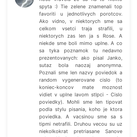
spyta :) Tie zelene znamenali top
favoriti u jednotlivych porotcov.
Ako vidno, v niektorych sme sa
celkom vsetci traja strafili, u
niektorych zas len ja s Rose. A
niekde sme boli mimo uplne. A co
sa tyka poznamok tu nedavno
prezentovanych: ako pisal Janko,
sutaz bola naozaj anonymna.
Poznali sme len nazvy poviedok a
random vygenerovane cislo (to
koniec-koncov mate moznost
vidiet v uplne lavom stlpci - Cislo
poviedky). Mohli sme len tipovat
podla stylu pisania, koho je ktora
poviedka. A vacsinou sme sa s
tipmi netrafili. Druhou vecou su uz
niekolkokrat pretriasane Sanove