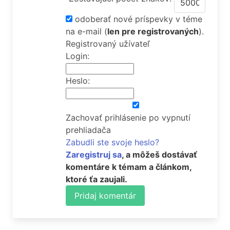
odoberať nové príspevky v téme
na e-mail
(
len pre registrovaných
).
Registrovaný užívateľ
Login:
Heslo:
Zachovať prihlásenie po vypnutí
prehliadača
Zabudli ste svoje heslo?
Zaregistruj sa
, a môžeš dostávať
komentáre k témam a článkom,
ktoré ťa zaujali.
Pridaj komentár