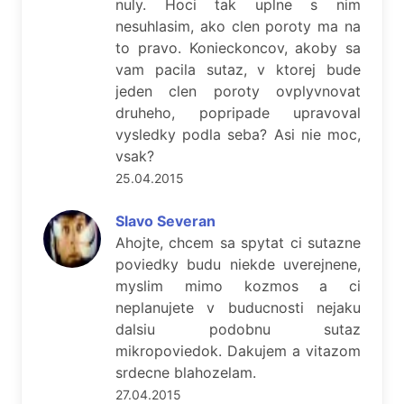
nuly. Hoci tak uplne s nim
nesuhlasim, ako clen poroty ma na
to pravo. Konieckoncov, akoby sa
vam pacila sutaz, v ktorej bude
jeden clen poroty ovplyvnovat
druheho, popripade upravoval
vysledky podla seba? Asi nie moc,
vsak?
25.04.2015
Slavo Severan
Ahojte, chcem sa spytat ci sutazne
poviedky budu niekde uverejnene,
myslim mimo kozmos a ci
neplanujete v buducnosti nejaku
dalsiu podobnu sutaz
mikropoviedok. Dakujem a vitazom
srdecne blahozelam.
27.04.2015