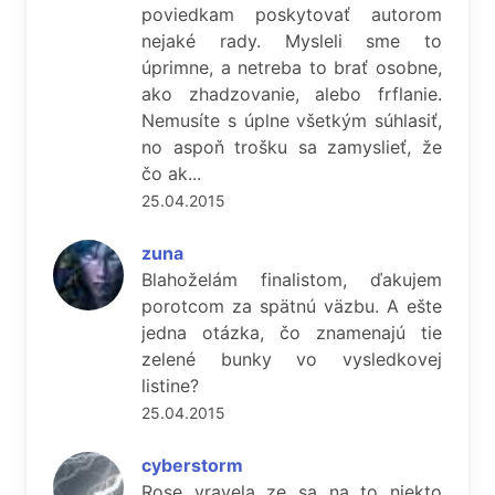
poviedkam poskytovať autorom
nejaké rady. Mysleli sme to
úprimne, a netreba to brať osobne,
ako zhadzovanie, alebo frflanie.
Nemusíte s úplne všetkým súhlasiť,
no aspoň trošku sa zamyslieť, že
čo ak...
25.04.2015
zuna
Blahoželám finalistom, ďakujem
porotcom za spätnú väzbu. A ešte
jedna otázka, čo znamenajú tie
zelené bunky vo vysledkovej
listine?
25.04.2015
cyberstorm
Rose vravela ze sa na to niekto