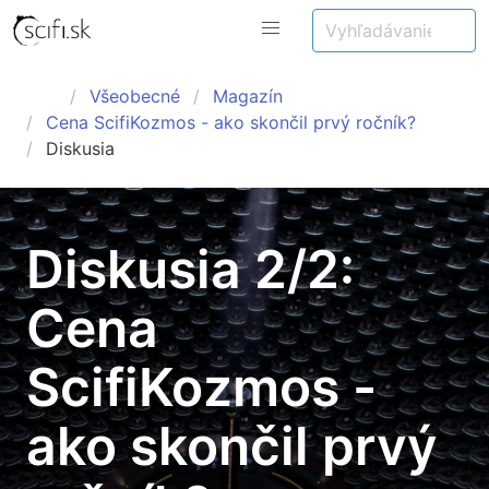
Všeobecné
Magazín
Cena ScifiKozmos - ako skončil prvý ročník?
Diskusia
Diskusia 2/2:
Cena
ScifiKozmos -
ako skončil prvý