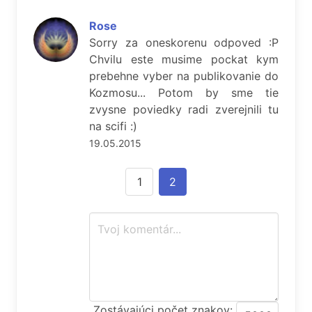
Rose
Sorry za oneskorenu odpoved :P
Chvilu este musime pockat kym
prebehne vyber na publikovanie do
Kozmosu... Potom by sme tie
zvysne poviedky radi zverejnili tu
na scifi :)
19.05.2015
1
2
Zostávajúci počet znakov: