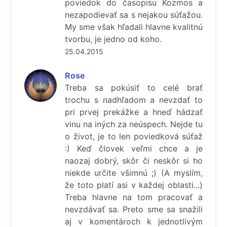
poviedok do časopisu Kozmos a
nezapodievať sa s nejakou súťažou.
My sme však hľadali hlavne kvalitnú
tvorbu, je jedno od koho.
25.04.2015
Rose
Treba sa pokúsiť to celé brať
trochu s nadhľadom a nevzdať to
pri prvej prekážke a hneď hádzať
vinu na iných za neúspech. Nejde tu
o život, je to len poviedková súťaž
:) Keď človek veľmi chce a je
naozaj dobrý, skôr či neskôr si ho
niekde určite všimnú ;) (A myslím,
že toto platí asi v každej oblasti...)
Treba hlavne na tom pracovať a
nevzdávať sa. Preto sme sa snažili
aj v komentároch k jednotlivým