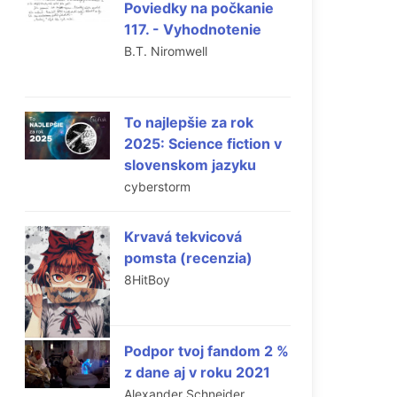
Poviedky na počkanie
117. - Vyhodnotenie
B.T. Niromwell
To najlepšie za rok
2025: Science fiction v
slovenskom jazyku
cyberstorm
Krvavá tekvicová
pomsta (recenzia)
8HitBoy
Podpor tvoj fandom 2 %
z dane aj v roku 2021
Alexander Schneider