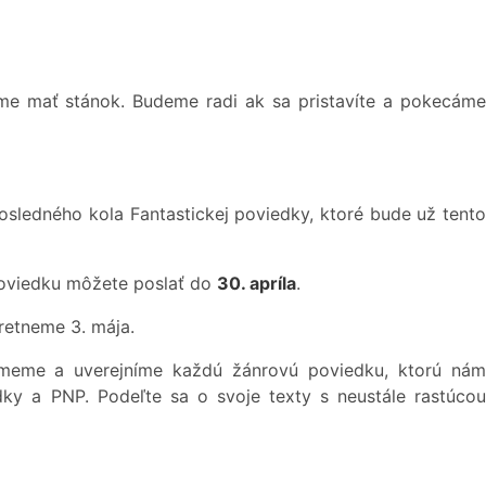
me mať stánok. Budeme radi ak sa pristavíte a pokecáme
ledného kola Fantastickej poviedky, ktoré bude už tento
poviedku môžete poslať do
30. apríla
.
tretneme 3. mája.
jmeme a uverejníme každú žánrovú poviedku, ktorú ná
dky a PNP. Podeľte sa o svoje texty s neustále rastúcou