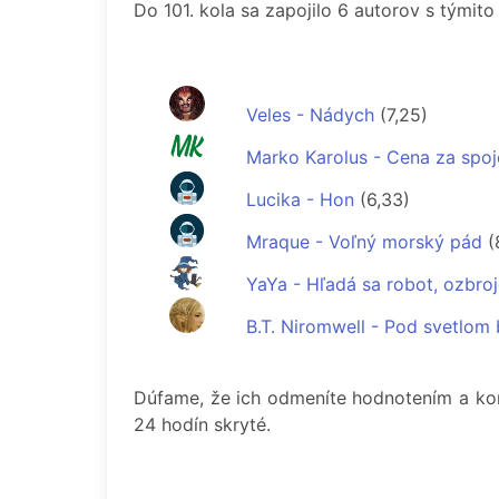
Do 101. kola sa zapojilo 6 autorov s týmit
Veles - Nádych
(7,25)
Marko Karolus - Cena za spoj
Lucika - Hon
(6,33)
Mraque - Voľný morský pád
(
YaYa - Hľadá sa robot, ozbro
B.T. Niromwell - Pod svetlom 
Dúfame, že ich odmeníte hodnotením a ko
24 hodín skryté.