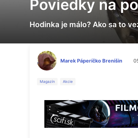
Poviedky na po
Hodinka je málo? Ako sa to ve
Marek Páperíčko Brenišin
0
Magazín
Akcie