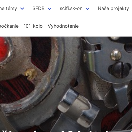
ne témy
SFDB
scifi.sk-on
Naše projekty
očkanie - 101. kolo - Vyhodnotenie