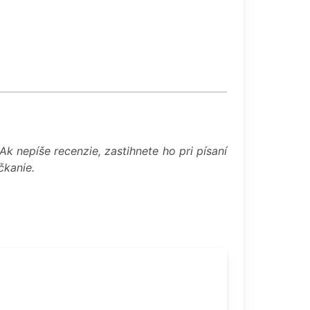
ý
 Ak nepíše recenzie, zastihnete ho pri písaní
čkanie.