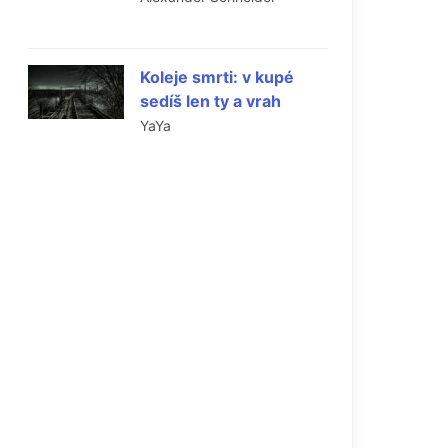
Koleje smrti: v kupé
sedíš len ty a vrah
YaYa
m