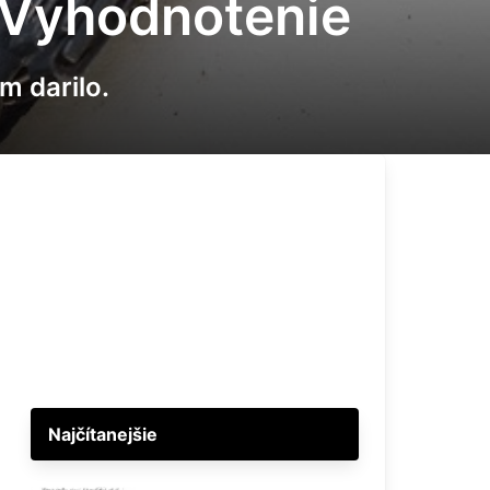
- Vyhodnotenie
m darilo.
Najčítanejšie