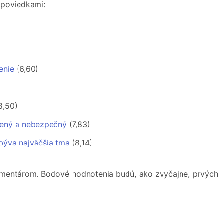
o poviedkami:
enie
(6,60)
8,50)
jený a nebezpečný
(7,83)
býva najväčšia tma
(8,14)
mentárom. Bodové hodnotenia budú, ako zvyčajne, prvých