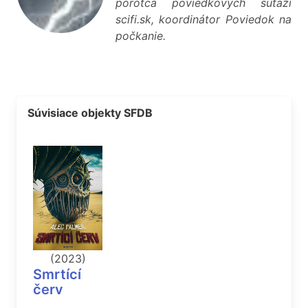
porotca poviedkových súťaží
scifi.sk, koordinátor Poviedok na
počkanie.
Súvisiace objekty SFDB
(2023)
Smrtící
červ