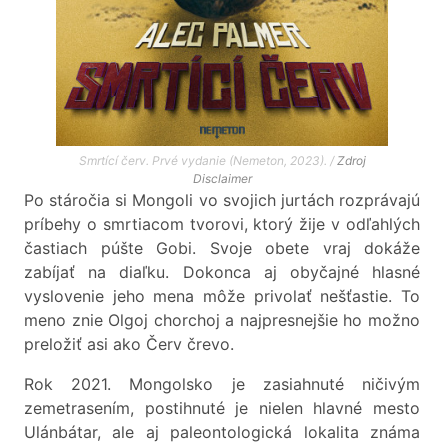
Smrtící červ. Prvé vydanie (Nemeton, 2023). /
Zdroj
Disclaimer
Po stáročia si Mongoli vo svojich jurtách rozprávajú
príbehy o smrtiacom tvorovi, ktorý žije v odľahlých
častiach púšte Gobi. Svoje obete vraj dokáže
zabíjať na diaľku. Dokonca aj obyčajné hlasné
vyslovenie jeho mena môže privolať nešťastie. To
meno znie Olgoj chorchoj a najpresnejšie ho možno
preložiť asi ako Červ črevo.
Rok 2021. Mongolsko je zasiahnuté ničivým
zemetrasením, postihnuté je nielen hlavné mesto
Ulánbátar, ale aj paleontologická lokalita známa