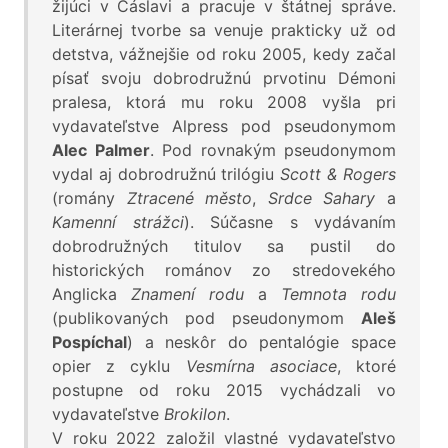
žijúci v Čáslavi a pracuje v štátnej správe.
Literárnej tvorbe sa venuje prakticky už od
detstva, vážnejšie od roku 2005, kedy začal
písať svoju dobrodružnú prvotinu Démoni
pralesa, ktorá mu roku 2008 vyšla pri
vydavateľstve Alpress pod pseudonymom
Alec Palmer
. Pod rovnakým pseudonymom
vydal aj dobrodružnú trilógiu
Scott & Rogers
(romány
Ztracené město
,
Srdce Sahary
a
Kamenní strážci
). Súčasne s vydávaním
dobrodružných titulov sa pustil do
historických románov zo stredovekého
Anglicka
Znamení rodu
a
Temnota rodu
(publikovaných pod pseudonymom
Aleš
Pospíchal
) a neskôr do pentalógie space
opier z cyklu
Vesmírna asociace
, ktoré
postupne od roku 2015 vychádzali vo
vydavateľstve
Brokilon
.
V roku 2022 založil vlastné vydavateľstvo