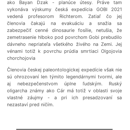
ako Bayan Dzak - planúce útesy. Práve tam
vykonáva výskumy česká expedícia GOBI 2021
vedená profesorom Richterom. Zatiaľ čo jej
členovia čakajú na evakuáciu a snažia sa
zabezpečiť cenné dinosaurie fosílie, netušia, že
zemetrasenie hlboko pod povrchom Gobi prebudilo
dávneho nepriateľa všetkého živého na Zemi. Jej
vénami totiž k povrchu prúdia smrtiaci Olgojovia
chorchojovia
Členovia českej paleontologickej expedície však nie
sú ohrozovaní len týmito legendárnymi tvormi, ale
aj nebezpečenstvom úplne ľudským. Ruský
oligarcha známy ako Cár má totiž v oblasti svoje
vlastné záujmy - a pri ich presadzovaní sa
nezastaví pred ničím.