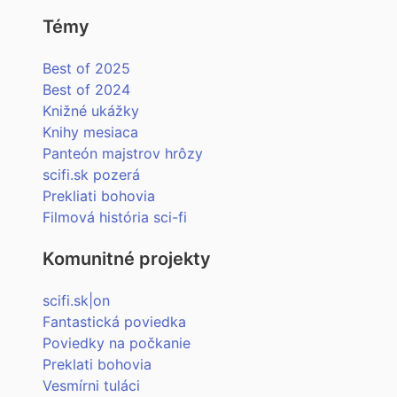
Témy
Best of 2025
Best of 2024
Knižné ukážky
Knihy mesiaca
Panteón majstrov hrôzy
scifi.sk pozerá
Prekliati bohovia
Filmová história sci-fi
Komunitné projekty
scifi.sk|on
Fantastická poviedka
Poviedky na počkanie
Preklati bohovia
Vesmírni tuláci