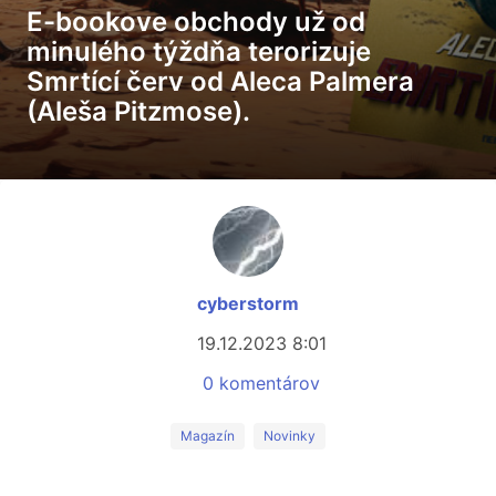
E-bookove obchody už od
minulého týždňa terorizuje
Smrtící červ od Aleca Palmera
(Aleša Pitzmose).
cyberstorm
19.12.2023 8:01
0 komentárov
Magazín
Novinky