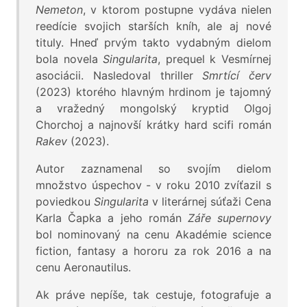
Nemeton
, v ktorom postupne vydáva nielen
reedície svojich starších kníh, ale aj nové
tituly. Hneď prvým takto vydabným dielom
bola novela
Singularita
, prequel k Vesmírnej
asociácii. Nasledoval thriller
Smrtící červ
(2023) ktorého hlavným hrdinom je tajomný
a vražedný mongolský kryptid Olgoj
Chorchoj a najnovší krátky hard scifi román
Rakev
(2023).
Autor zaznamenal so svojím dielom
množstvo úspechov - v roku 2010 zvíťazil s
poviedkou
Singularita
v literárnej súťaži Cena
Karla Čapka a jeho román
Záře supernovy
bol nominovaný na cenu Akadémie science
fiction, fantasy a hororu za rok 2016 a na
cenu Aeronautilus.
Ak práve nepíše, tak cestuje, fotografuje a