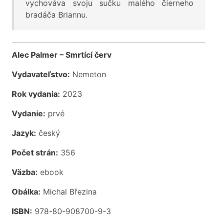
vychováva svoju sučku malého čierneho
bradáča Briannu.
Alec Palmer – Smrtící červ
Vydavateľstvo:
Nemeton
Rok vydania:
2023
Vydanie:
prvé
Jazyk:
český
Počet strán:
356
Väzba:
ebook
Obálka:
Michal Březina
ISBN:
978-80-908700-9-3