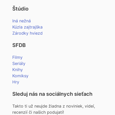
Štúdio
Iná nežná
Kúzla zajtrajška
Zárodky hviezd
SFDB
Filmy
Seriály
Knihy
Komiksy
Hry
Sleduj nás na sociálnych sieťach
Takto ti už neujde žiadna z noviniek, videí,
recenzií či našich podujatí!