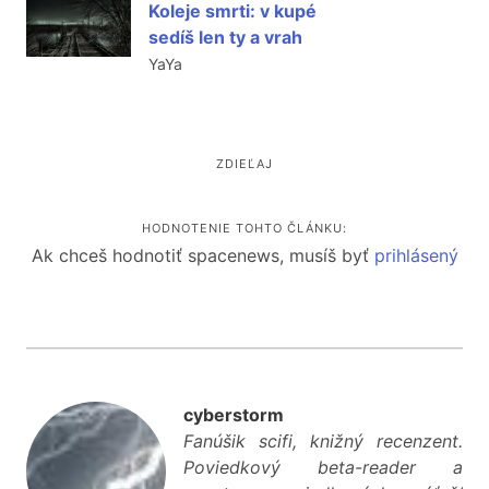
Koleje smrti: v kupé
sedíš len ty a vrah
YaYa
ZDIEĽAJ
HODNOTENIE TOHTO ČLÁNKU:
Ak chceš hodnotiť spacenews, musíš byť
prihlásený
cyberstorm
Fanúšik scifi, knižný recenzent.
Poviedkový beta-reader a