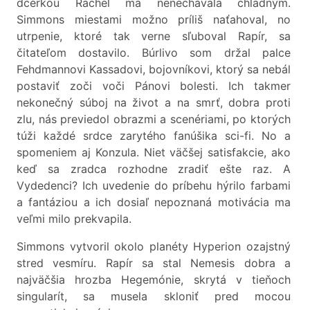
dcérkou Rachel ma nenechávala chladným.
Simmons miestami možno príliš naťahoval, no
utrpenie, ktoré tak verne sľuboval Rapír, sa
čitateľom dostavilo. Búrlivo som držal palce
Fehdmannovi Kassadovi, bojovníkovi, ktorý sa nebál
postaviť zoči voči Pánovi bolesti. Ich takmer
nekonečný súboj na život a na smrť, dobra proti
zlu, nás previedol obrazmi a scenériami, po ktorých
túži každé srdce zarytého fanúšika sci-fi. No a
spomeniem aj Konzula. Niet väčšej satisfakcie, ako
keď sa zradca rozhodne zradiť ešte raz. A
Vydedenci? Ich uvedenie do príbehu hýrilo farbami
a fantáziou a ich dosiaľ nepoznaná motivácia ma
veľmi milo prekvapila.
Simmons vytvoril okolo planéty Hyperion ozajstný
stred vesmíru. Rapír sa stal Nemesis dobra a
najväčšia hrozba Hegemónie, skrytá v tieňoch
singularít, sa musela skloniť pred mocou