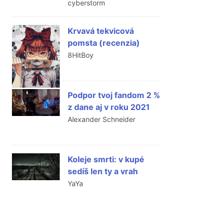
cyberstorm
Krvavá tekvicová
pomsta (recenzia)
8HitBoy
Podpor tvoj fandom 2 %
z dane aj v roku 2021
Alexander Schneider
Koleje smrti: v kupé
sedíš len ty a vrah
YaYa