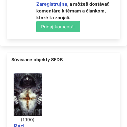
Zaregistruj sa
, a môžeš dostávať
komentáre k témam a článkom,
ktoré ťa zaujali.
Pridaj komentár
Súvisiace objekty SFDB
(1990)
Pád