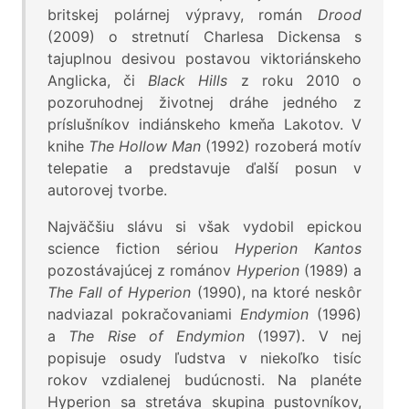
britskej polárnej výpravy, román
Drood
(2009) o stretnutí Charlesa Dickensa s
tajuplnou desivou postavou viktoriánskeho
Anglicka, či
Black Hills
z roku 2010 o
pozoruhodnej životnej dráhe jedného z
príslušníkov indiánskeho kmeňa Lakotov. V
knihe
The Hollow Man
(1992) rozoberá motív
telepatie a predstavuje ďalší posun v
autorovej tvorbe.
Najväčšiu slávu si však vydobil epickou
science fiction sériou
Hyperion Kantos
pozostávajúcej z románov
Hyperion
(1989) a
The Fall of Hyperion
(1990), na ktoré neskôr
nadviazal pokračovaniami
Endymion
(1996)
a
The Rise of Endymion
(1997). V nej
popisuje osudy ľudstva v niekoľko tisíc
rokov vzdialenej budúcnosti. Na planéte
Hyperion sa stretáva skupina pustovníkov,