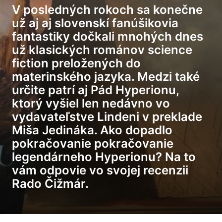
V posledných rokoch sa konečne
už aj aj slovenskí fanúšikovia
fantastiky dočkali mnohých dnes
už klasických románov science
fiction preložených do
materinského jazyka. Medzi také
určite patrí aj Pád Hyperionu,
ktorý vyšiel len nedávno vo
vydavateľstve Lindeni v preklade
Miša Jedináka. Ako dopadlo
pokračovanie pokračovanie
legendárneho Hyperionu? Na to
vám odpovie vo svojej recenzii
Rado Čižmár.