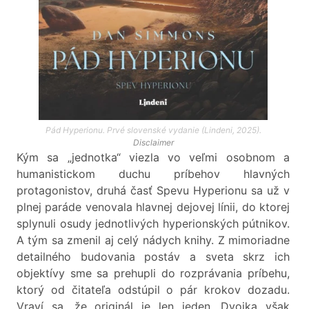
Pád Hyperionu. Prvé slovenské vydanie (Lindeni, 2025).
Disclaimer
Kým sa „jednotka“ viezla vo veľmi osobnom a
humanistickom duchu príbehov hlavných
protagonistov, druhá časť Spevu Hyperionu sa už v
plnej paráde venovala hlavnej dejovej línii, do ktorej
splynuli osudy jednotlivých hyperionských pútnikov.
A tým sa zmenil aj celý nádych knihy. Z mimoriadne
detailného budovania postáv a sveta skrz ich
objektívy sme sa prehupli do rozprávania príbehu,
ktorý od čitateľa odstúpil o pár krokov dozadu.
Vraví sa, že originál je len jeden. Dvojka však