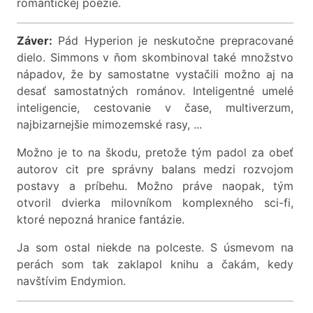
romantickej poézie.
Záver:
Pád Hyperion je neskutočne prepracované
dielo. Simmons v ňom skombinoval také množstvo
nápadov, že by samostatne vystačili možno aj na
desať samostatných románov. Inteligentné umelé
inteligencie, cestovanie v čase, multiverzum,
najbizarnejšie mimozemské rasy, ...
Možno je to na škodu, pretože tým padol za obeť
autorov cit pre správny balans medzi rozvojom
postavy a príbehu. Možno práve naopak, tým
otvoril dvierka milovníkom komplexného sci-fi,
ktoré nepozná hranice fantázie.
Ja som ostal niekde na polceste. S úsmevom na
perách som tak zaklapol knihu a čakám, kedy
navštívim Endymion.