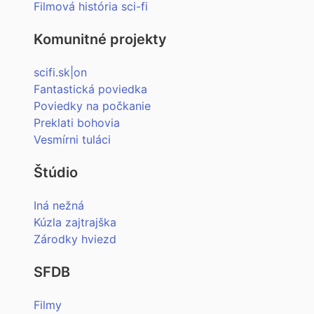
Filmová história sci-fi
Komunitné projekty
scifi.sk|on
Fantastická poviedka
Poviedky na počkanie
Preklati bohovia
Vesmírni tuláci
Štúdio
Iná nežná
Kúzla zajtrajška
Zárodky hviezd
SFDB
Filmy