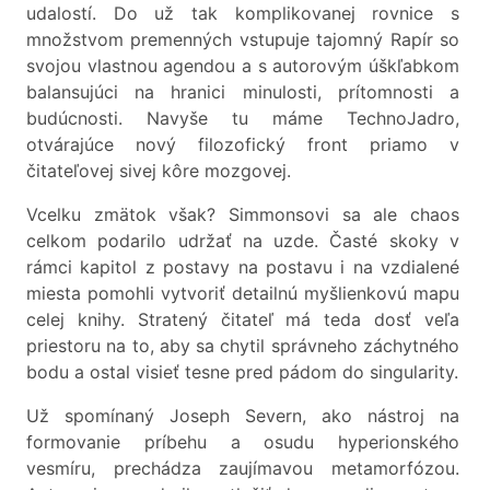
udalostí. Do už tak komplikovanej rovnice s
množstvom premenných vstupuje tajomný Rapír so
svojou vlastnou agendou a s autorovým úškľabkom
balansujúci na hranici minulosti, prítomnosti a
budúcnosti. Navyše tu máme TechnoJadro,
otvárajúce nový filozofický front priamo v
čitateľovej sivej kôre mozgovej.
Vcelku zmätok však? Simmonsovi sa ale chaos
celkom podarilo udržať na uzde. Časté skoky v
rámci kapitol z postavy na postavu i na vzdialené
miesta pomohli vytvoriť detailnú myšlienkovú mapu
celej knihy. Stratený čitateľ má teda dosť veľa
priestoru na to, aby sa chytil správneho záchytného
bodu a ostal visieť tesne pred pádom do singularity.
Už spomínaný Joseph Severn, ako nástroj na
formovanie príbehu a osudu hyperionského
vesmíru, prechádza zaujímavou metamorfózou.