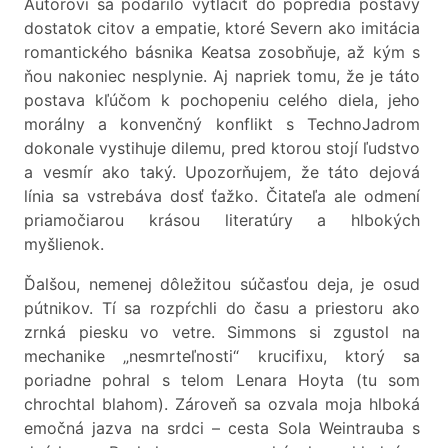
Autorovi sa podarilo vytlačiť do popredia postavy
dostatok citov a empatie, ktoré Severn ako imitácia
romantického básnika Keatsa zosobňuje, až kým s
ňou nakoniec nesplynie. Aj napriek tomu, že je táto
postava kľúčom k pochopeniu celého diela, jeho
morálny a konvenčný konflikt s TechnoJadrom
dokonale vystihuje dilemu, pred ktorou stojí ľudstvo
a vesmír ako taký. Upozorňujem, že táto dejová
línia sa vstrebáva dosť ťažko. Čitateľa ale odmení
priamočiarou krásou literatúry a hlbokých
myšlienok.
Ďalšou, nemenej dôležitou súčasťou deja, je osud
pútnikov. Tí sa rozpŕchli do času a priestoru ako
zrnká piesku vo vetre. Simmons si zgustol na
mechanike „nesmrteľnosti“ krucifixu, ktorý sa
poriadne pohral s telom Lenara Hoyta (tu som
chrochtal blahom). Zároveň sa ozvala moja hlboká
emočná jazva na srdci – cesta Sola Weintrauba s