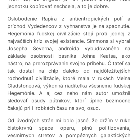
jednotku kopírovať nechcela, a to je dobre.
Oslobodenie Rapíra z antientropických polí a
príchod Vydedencov z vyhnanstva je na spadnutie.
Hegemónia ľudskej civilizácie stojí proti jednej z
najväčších kríz svojej existencie. Simmons si vybral
Josepha Severna, androida vybudovaného na
základe osobnosti básnika Johna Keatsa, ako
nástroj na prerozprávanie svojho príbehu. Čitateľ sa
tak dostal na chlp ďaleko od najdôležitejších
rozhodnutí civilizácie, ktoré mala v rukách Meina
Gladstoneová, výkonná riaditeľka všesnemu ľudskej
Hegemónie. A aj cez neho nám autor umožnil
sledovať osudy pútnikov, ktorí úplne bezmocne
čakajú pri Hrobkách času na svoj osud.
Od úvodných strán mi bolo jasné, že držím v ruke
čistokrvnú space operu, plnú politizovania,
vesmírnych stretov a pompéznych galaktických