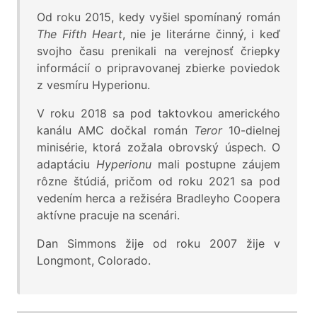
Od roku 2015, kedy vyšiel spomínaný román
The Fifth Heart
, nie je literárne činný, i keď
svojho času prenikali na verejnosť čriepky
informácií o pripravovanej zbierke poviedok
z vesmíru Hyperionu.
V roku 2018 sa pod taktovkou amerického
kanálu AMC dočkal román
Teror
10-dielnej
minisérie, ktorá zožala obrovský úspech. O
adaptáciu
Hyperionu
mali postupne záujem
rôzne štúdiá, pričom od roku 2021 sa pod
vedením herca a režiséra Bradleyho Coopera
aktívne pracuje na scenári.
Dan Simmons žije od roku 2007 žije v
Longmont, Colorado.