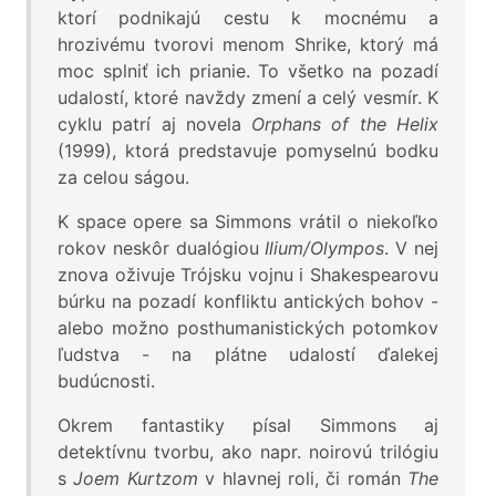
ktorí podnikajú cestu k mocnému a
hrozivému tvorovi menom Shrike, ktorý má
moc splniť ich prianie. To všetko na pozadí
udalostí, ktoré navždy zmení a celý vesmír. K
cyklu patrí aj novela
Orphans of the Helix
(1999), ktorá predstavuje pomyselnú bodku
za celou ságou.
K space opere sa Simmons vrátil o niekoľko
rokov neskôr dualógiou
Ilium/Olympos
. V nej
znova oživuje Trójsku vojnu i Shakespearovu
búrku na pozadí konfliktu antických bohov -
alebo možno posthumanistických potomkov
ľudstva - na plátne udalostí ďalekej
budúcnosti.
Okrem fantastiky písal Simmons aj
detektívnu tvorbu, ako napr. noirovú trilógiu
s
Joem Kurtzom
v hlavnej roli, či román
The