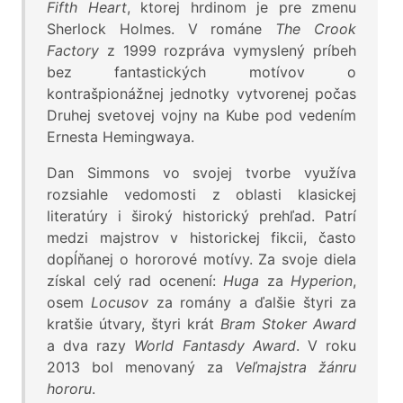
Fifth Heart
, ktorej hrdinom je pre zmenu
Sherlock Holmes. V románe
The Crook
Factory
z 1999 rozpráva vymyslený príbeh
bez fantastických motívov o
kontrašpionážnej jednotky vytvorenej počas
Druhej svetovej vojny na Kube pod vedením
Ernesta Hemingwaya.
Dan Simmons vo svojej tvorbe využíva
rozsiahle vedomosti z oblasti klasickej
literatúry i široký historický prehľad. Patrí
medzi majstrov v historickej fikcii, často
dopĺňanej o hororové motívy. Za svoje diela
získal celý rad ocenení:
Huga
za
Hyperion
,
osem
Locusov
za romány a ďalšie štyri za
kratšie útvary, štyri krát
Bram Stoker Award
a dva razy
World Fantasdy Award
. V roku
2013 bol menovaný za
Veľmajstra žánru
hororu
.