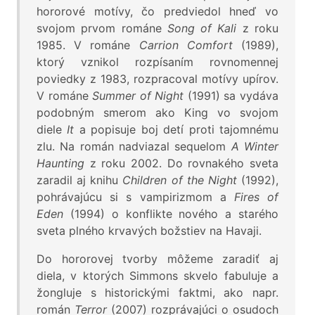
hororové motívy, čo predviedol hneď vo
svojom prvom románe
Song of Kali
z roku
1985. V románe
Carrion Comfort
(1989),
ktorý vznikol rozpísaním rovnomennej
poviedky z 1983, rozpracoval motívy upírov.
V románe
Summer of Night
(1991) sa vydáva
podobným smerom ako King vo svojom
diele
It
a popisuje boj detí proti tajomnému
zlu. Na román nadviazal sequelom
A Winter
Haunting
z roku 2002. Do rovnakého sveta
zaradil aj knihu
Children of the Night
(1992),
pohrávajúcu si s vampirizmom a
Fires of
Eden
(1994) o konflikte nového a starého
sveta plného krvavých božstiev na Havaji.
Do hororovej tvorby môžeme zaradiť aj
diela, v ktorých Simmons skvelo fabuluje a
žongluje s historickými faktmi, ako napr.
román
Terror
(2007) rozprávajúci o osudoch