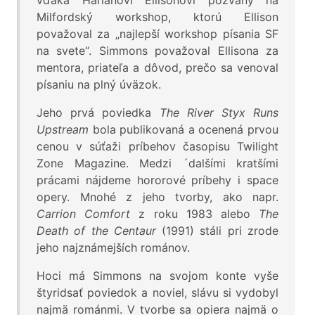
vďaka Harlanovi Ellisonovi pozvaný na
Milfordský workshop, ktorú Ellison
považoval za „najlepší workshop písania SF
na svete“. Simmons považoval Ellisona za
mentora, priateľa a dôvod, prečo sa venoval
písaniu na plný úväzok.
Jeho prvá poviedka
The River Styx Runs
Upstream
bola publikovaná a ocenená prvou
cenou v súťaži príbehov časopisu Twilight
Zone Magazine. Medzi ´dalšími kratšími
prácami nájdeme hororové príbehy i space
opery. Mnohé z jeho tvorby, ako napr.
Carrion Comfort
z roku 1983 alebo
The
Death of the Centaur
(1991) stáli pri zrode
jeho najznámejších románov.
Hoci má Simmons na svojom konte vyše
štyridsať poviedok a noviel, slávu si vydobyl
najmä románmi. V tvorbe sa opiera najmä o