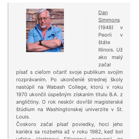
Dan
Simmons
(1948) v
Peorii v
štáte
Illinois. Už
ako malý
začal
písať s cieľom očariť svoje publikum svojím
rozprávaním. Po ukončeníé strednej školy
nastúpil na Wabash College, ktorú v roku
1970 ukončil úspešným získaním titulu B.A. z
angličtiny. O rok neskôr dovŕšil magisterské
štúdium na Washingtonskej univerzite v St.
Louis.
Čoskoro začal písať poviedky, hoci jeho
kariéra sa rozbehla až v roku 1982, keď bol